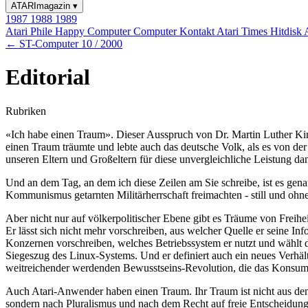
ATARImagazin
▾
1987
1988
1989
Atari Phile
Happy Computer
Computer Kontakt
Atari Times
Hitdisk
← ST-Computer 10 / 2000
Editorial
Rubriken
«Ich habe einen Traum». Dieser Ausspruch von Dr. Martin Luther Ki
einen Traum träumte und lebte auch das deutsche Volk, als es von de
unseren Eltern und Großeltern für diese unvergleichliche Leistung da
Und an dem Tag, an dem ich diese Zeilen am Sie schreibe, ist es genau
Kommunismus getarnten Militärherrschaft freimachten - still und ohne
Aber nicht nur auf völkerpolitischer Ebene gibt es Träume von Freihe
Er lässt sich nicht mehr vorschreiben, aus welcher Quelle er seine In
Konzernen vorschreiben, welches Betriebssystem er nutzt und wählt das
Siegeszug des Linux-Systems. Und er definiert auch ein neues Verhäl
weitreichender werdenden Bewusstseins-Revolution, die das Konsume
Auch Atari-Anwender haben einen Traum. Ihr Traum ist nicht aus dem
sondern nach Pluralismus und nach dem Recht auf freie Entscheidung f