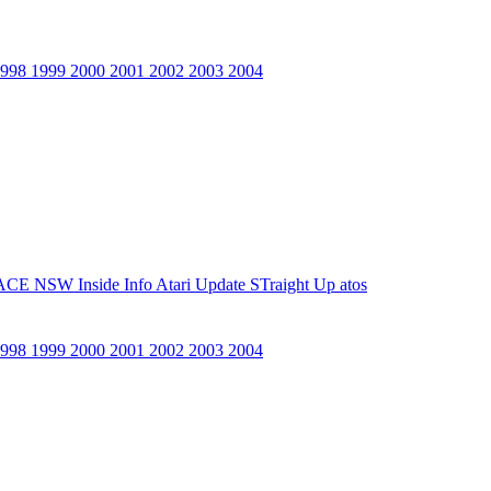
1998
1999
2000
2001
2002
2003
2004
ACE NSW Inside Info
Atari Update
STraight Up
atos
1998
1999
2000
2001
2002
2003
2004