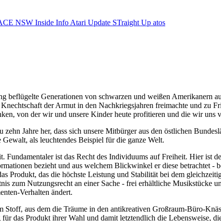
ACE NSW Inside Info
Atari Update
STraight Up
atos
ng beflügelte Generationen von schwarzen und weißen Amerikanern auf
r Knechtschaft der Armut in den Nachkriegsjahren freimachte und zu Fr
nken, von der wir und unsere Kinder heute profitieren und die wir uns 
 zehn Jahre her, dass sich unsere Mitbürger aus den östlichen Bundeslä
 Gewalt, als leuchtendes Beispiel für die ganze Welt.
it. Fundamentaler ist das Recht des Individuums auf Freiheit. Hier ist
formationen bezieht und aus welchem Blickwinkel er diese betrachtet - b
 Produkt, das die höchste Leistung und Stabilität bei dem gleichzeitig 
tnis zum Nutzungsrecht an einer Sache - frei erhältliche Musikstücke 
nten-Verhalten ändert.
 Stoff, aus dem die Träume in den antikreativen Großraum-Büro-Knäst
ür das Produkt ihrer Wahl und damit letztendlich die Lebensweise, die