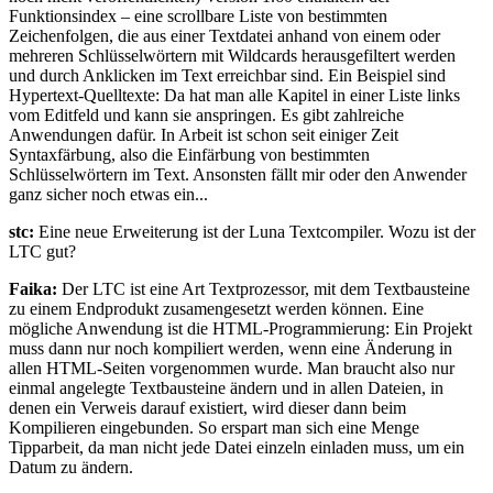
Funktionsindex – eine scrollbare Liste von bestimmten
Zeichenfolgen, die aus einer Textdatei anhand von einem oder
mehreren Schlüsselwörtern mit Wildcards herausgefiltert werden
und durch Anklicken im Text erreichbar sind. Ein Beispiel sind
Hypertext-Quelltexte: Da hat man alle Kapitel in einer Liste links
vom Editfeld und kann sie anspringen. Es gibt zahlreiche
Anwendungen dafür. In Arbeit ist schon seit einiger Zeit
Syntaxfärbung, also die Einfärbung von bestimmten
Schlüsselwörtern im Text. Ansonsten fällt mir oder den Anwender
ganz sicher noch etwas ein...
stc:
Eine neue Erweiterung ist der Luna Textcompiler. Wozu ist der
LTC gut?
Faika:
Der LTC ist eine Art Textprozessor, mit dem Textbausteine
zu einem Endprodukt zusamengesetzt werden können. Eine
mögliche Anwendung ist die HTML-Programmierung: Ein Projekt
muss dann nur noch kompiliert werden, wenn eine Änderung in
allen HTML-Seiten vorgenommen wurde. Man braucht also nur
einmal angelegte Textbausteine ändern und in allen Dateien, in
denen ein Verweis darauf existiert, wird dieser dann beim
Kompilieren eingebunden. So erspart man sich eine Menge
Tipparbeit, da man nicht jede Datei einzeln einladen muss, um ein
Datum zu ändern.