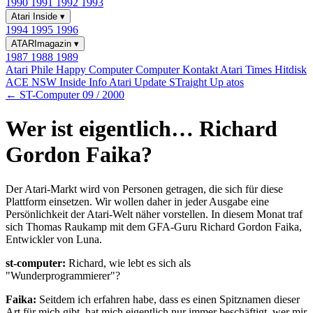
1990
1991
1992
1993
Atari Inside
▾
1994
1995
1996
ATARImagazin
▾
1987
1988
1989
Atari Phile
Happy Computer
Computer Kontakt
Atari Times
Hitdisk
ACE NSW Inside Info
Atari Update
STraight Up
atos
← ST-Computer 09 / 2000
Wer ist eigentlich… Richard
Gordon Faika?
Der Atari-Markt wird von Personen getragen, die sich für diese
Plattform einsetzen. Wir wollen daher in jeder Ausgabe eine
Persönlichkeit der Atari-Welt näher vorstellen. In diesem Monat traf
sich Thomas Raukamp mit dem GFA-Guru Richard Gordon Faika,
Entwickler von Luna.
st-computer:
Richard, wie lebt es sich als
"Wunderprogrammierer"?
Faika:
Seitdem ich erfahren habe, dass es einen Spitznamen dieser
Art für mich gibt, hat mich eigentlich nur immer beschäftigt, wer mir