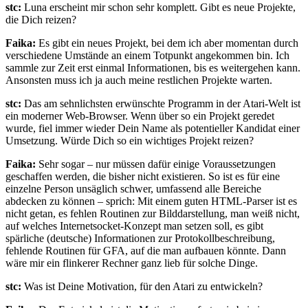
stc:
Luna erscheint mir schon sehr komplett. Gibt es neue Projekte,
die Dich reizen?
Faika:
Es gibt ein neues Projekt, bei dem ich aber momentan durch
verschiedene Umstände an einem Totpunkt angekommen bin. Ich
sammle zur Zeit erst einmal Informationen, bis es weitergehen kann.
Ansonsten muss ich ja auch meine restlichen Projekte warten.
stc:
Das am sehnlichsten erwünschte Programm in der Atari-Welt ist
ein moderner Web-Browser. Wenn über so ein Projekt geredet
wurde, fiel immer wieder Dein Name als potentieller Kandidat einer
Umsetzung. Würde Dich so ein wichtiges Projekt reizen?
Faika:
Sehr sogar – nur müssen dafür einige Voraussetzungen
geschaffen werden, die bisher nicht existieren. So ist es für eine
einzelne Person unsäglich schwer, umfassend alle Bereiche
abdecken zu können – sprich: Mit einem guten HTML-Parser ist es
nicht getan, es fehlen Routinen zur Bilddarstellung, man weiß nicht,
auf welches Internetsocket-Konzept man setzen soll, es gibt
spärliche (deutsche) Informationen zur Protokollbeschreibung,
fehlende Routinen für GFA, auf die man aufbauen könnte. Dann
wäre mir ein flinkerer Rechner ganz lieb für solche Dinge.
stc:
Was ist Deine Motivation, für den Atari zu entwickeln?