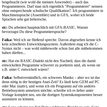
beigebracht (wie wohl die meisten Anwender) – auch das
Programmieren. Darf man sich eigentlich "Programmierer" nennen
ohne entsprechende schulische Qualifikation?. Ich programmiere in
Maschinensprache (Assembler) und in GFA, wobei ich beide
Sprachen sehr gut beherrsche.
stc:
Du arbeitest hauptsächlich mit GFA-BASIC. Warum
bevorzugst Du diese Programmiersprache?
Faika:
Weil ich sie fließend spreche. Davon abgesehen kenne ich
kein schnelleres Entwicklungssystem. Außerdem mag ich die C-
Syntax nicht – was wohl mittlerweile schon fast alle mitbekommen
haben dürften...
stc:
Hat ein BASIC-Dialekt nicht den Nachteil, dass die damit
entwickelten Programme schwerer zu portieren sind, als wenn sie
z.B. unter C entwickelt wären?
Faika:
Selbstverständlich, ein schweres Manko – aber wo ist das
denn nötig in der heutigen Atari-Zeit? Es läuft kein GEM auf PC
oder Mac (nativ), und wenn ich ein Programm auf ein anderes
Betriebssystem umsetzen möchte, schreibe ich es lieber unter
Vorlage komplett neu, um die dortigen Systemkomponenten besser
ausnutzen zu können.