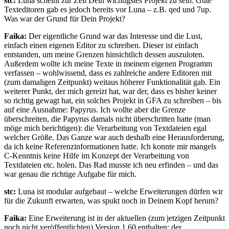
stc:
Luna scheint zur Zeit Dein wichtigstes Projekt zu sein. Gute
Texteditoren gab es jedoch bereits vor Luna – z.B. qed und 7up.
Was war der Grund für Dein Projekt?
Faika:
Der eigentliche Grund war das Interesse und die Lust,
einfach einen eigenen Editor zu schreiben. Dieser ist einfach
entstanden, um meine Grenzen hinsichtlich dessen auszuloten.
Außerdem wollte ich meine Texte in meinem eigenen Programm
verfassen – wohlwissend, dass es zahlreiche andere Editoren mit
(zum damaligen Zeitpunkt) weitaus höherer Funktionalität gab. Ein
weiterer Punkt, der mich gereizt hat, war der, dass es bisher keiner
so richtig gewagt hat, ein solches Projekt in GFA zu schreiben – bis
auf eine Ausnahme: Papyrus. Ich wollte aber die Grenze
überschreiten, die Papyrus damals nicht überschritten hatte (man
möge mich berichtigen): die Verarbeitung von Textdateien egal
welcher Größe. Das Ganze war auch deshalb eine Herausforderung,
da ich keine Referenzinformationen hatte. Ich konnte mir mangels
C-Kenntnis keine Hilfe im Konzept der Verarbeitung von
Textdateien etc. holen. Das Rad musste ich neu erfinden – und das
war genau die richtige Aufgabe für mich.
stc:
Luna ist modular aufgebaut – welche Erweiterungen dürfen wir
für die Zukunft erwarten, was spukt noch in Deinem Kopf herum?
Faika:
Eine Erweiterung ist in der aktuellen (zum jetzigen Zeitpunkt
noch nicht veröffentlichten) Version 1.60 enthalten: der