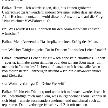
Faika:
Hmm... Ich würde sagen, da gibt’s keinen größeren
Unterschied zu Anwendern anderer Systeme, außer dass sie eben
Atari-Rechner benutzen – wohl dieselbe Antwort wie auf die Frage
"Was zeichnet VW-Fahrer aus?"...
stc:
Was würdest Du Dir derzeit für den Atari-Markt am ehesten
wünschen?
Faika:
Mehr Anwender. Das impliziert einen Erfolg des Milan.
stc:
Welcher Tätigkeit gehst Du in Deinem "normalen Leben" nach?
Faika:
"Normales Leben" ist gut – ich habe kein "normales" Leben
– aber ja, ich habe einen richtigen Job, den ich ausüben muss, um
mein nicht-"normales" Leben zu finanzieren: Ich setze alle Arten
von motorisierten Fahrzeugen instand – ich bin Auto-Mechaniker
und Elektriker.
stc:
Womit verbringst Du Deine Freizeit?
Faika:
Ich bin ein Träumer, und wenn ich mal wach werde, lese ich
viel, beschäftige mich mit allem, was in irgendeiner Form Technik in
sich birgt – um sie auseinanderzunehmen und manchmal auch zu
reparieren. Dann verbringe ich sehr viel Zeit mit meinen