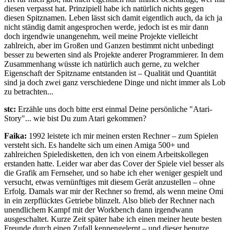
diesen verpasst hat. Prinzipiell habe ich natürlich nichts gegen
diesen Spitznamen. Leben lässt sich damit eigentlich auch, da ich ja
nicht ständig damit angesprochen werde, jedoch ist es mir dann
doch irgendwie unangenehm, weil meine Projekte vielleicht
zahlreich, aber im Großen und Ganzen bestimmt nicht unbedingt
besser zu bewerten sind als Projekte anderer Programmierer. In dem
Zusammenhang wüsste ich natürlich auch gerne, zu welcher
Eigenschaft der Spitzname entstanden ist – Qualität und Quantität
sind ja doch zwei ganz verschiedene Dinge und nicht immer als Lob
zu betrachten...
stc:
Erzähle uns doch bitte erst einmal Deine persönliche "Atari-
Story"... wie bist Du zum Atari gekommen?
Faika:
1992 leistete ich mir meinen ersten Rechner – zum Spielen
versteht sich. Es handelte sich um einen Amiga 500+ und
zahlreichen Spieledisketten, den ich von einem Arbeitskollegen
erstanden hatte. Leider war aber das Cover der Spiele viel besser als
die Grafik am Fernseher, und so habe ich eher weniger gespielt und
versucht, etwas vernünftiges mit diesem Gerät anzustellen – ohne
Erfolg. Damals war mir der Rechner so fremd, als wenn meine Omi
in ein zerpflücktes Getriebe blinzelt. Also blieb der Rechner nach
unendlichem Kampf mit der Workbench dann irgendwann
ausgeschaltet. Kurze Zeit später habe ich einen meiner heute besten
Freunde durch einen Zufall kennengelernt – und dieser benutze