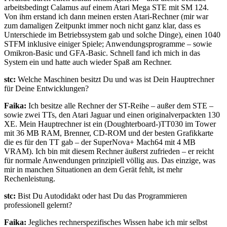
arbeitsbedingt Calamus auf einem Atari Mega STE mit SM 124.
Von ihm erstand ich dann meinen ersten Atari-Rechner (mir war
zum damaligen Zeitpunkt immer noch nicht ganz klar, dass es
Unterschiede im Betriebssystem gab und solche Dinge), einen 1040
STFM inklusive einiger Spiele; Anwendungsprogramme – sowie
Omikron-Basic und GFA-Basic. Schnell fand ich mich in das
System ein und hatte auch wieder Spaß am Rechner.
stc:
Welche Maschinen besitzt Du und was ist Dein Hauptrechner
für Deine Entwicklungen?
Faika:
Ich besitze alle Rechner der ST-Reihe – außer dem STE –
sowie zwei TTs, den Atari Jaguar und einen originalverpackten 130
XE. Mein Hauptrechner ist ein (Doughterboard-)TT030 im Tower
mit 36 MB RAM, Brenner, CD-ROM und der besten Grafikkarte
die es für den TT gab – der SuperNova+ Mach64 mit 4 MB
VRAM). Ich bin mit diesem Rechner äußerst zufrieden – er reicht
für normale Anwendungen prinzipiell völlig aus. Das einzige, was
mir in manchen Situationen an dem Gerät fehlt, ist mehr
Rechenleistung.
stc:
Bist Du Autodidakt oder hast Du das Programmieren
professionell gelernt?
Faika:
Jegliches rechnerspezifisches Wissen habe ich mir selbst