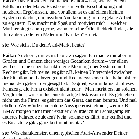
Faika:
Das Entwickeln ist die Motivation – fast, wie bei einem
Bildhauer oder Maler. Es ist eine sinnvolle Beschäftigung mit
nutzbaren Ergebnissen, und vor allem ist es auf einem kleinen
System einfacher, ein bisschen Anerkennung für die getane Arbeit
zu ergattern. Das macht mir Spaß und motiviert mich – welcher
Musiker singt schon gerne, wenn er keine Öffentlichkeit findet, die
ihm zuhört, oder ein Maler nur "Kritiken" erntet.
stc:
Wie siehst Du den Atari-Markt heute?
Faika:
Nüchtern, um es mal kurz zu sagen. Ich mache mir aber im
Großen und Ganzen eher weniger Gedanken darum – vor allem,
weil es ja eine scheinbar oktruierte Meinung über Systeme und
Rechner gibt. Ich meine, es gibt z.B. keinen Unterschied zwischen
der Situation bei Fahrzeugen und Rechnersystemen. Ich habe bisher
niemanden gehört, der gesagt hat: "Sagmal, warum fährst du dieses
Fahrzeug, die Firma existiert nicht mehr". Man merkt erst an solchen
Vergleichen, wie sinnlos eine derartige Diskussion ist. Es geht eben
nicht um die Firma, es geht um das Gerät, das man benutzt. Und mal
ehrlich: Wer würde eine solche Aussage ernstnehmen, wenn z.B.
BMW morgen nicht mehr existiert? Würde ich mir schlagartig ein
anderes Fahrzeug zulegen? Nein, solange es fährt, mir genügt und
es Ersatzteile gibt, ganz bestimmt nicht...?
stc:
Was charakterisiert einen typischen Atari-Anwender Deiner
Ansicht nach?