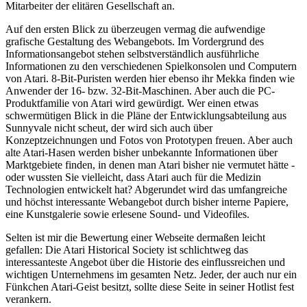
Mitarbeiter der elitären Gesellschaft an.
Auf den ersten Blick zu überzeugen vermag die aufwendige
grafische Gestaltung des Webangebots. Im Vordergrund des
Informationsangebot stehen selbstverständlich ausführliche
Informationen zu den verschiedenen Spielkonsolen und Computern
von Atari. 8-Bit-Puristen werden hier ebenso ihr Mekka finden wie
Anwender der 16- bzw. 32-Bit-Maschinen. Aber auch die PC-
Produktfamilie von Atari wird gewürdigt. Wer einen etwas
schwermütigen Blick in die Pläne der Entwicklungsabteilung aus
Sunnyvale nicht scheut, der wird sich auch über
Konzeptzeichnungen und Fotos von Prototypen freuen. Aber auch
alte Atari-Hasen werden bisher unbekannte Informationen über
Marktgebiete finden, in denen man Atari bisher nie vermutet hätte -
oder wussten Sie vielleicht, dass Atari auch für die Medizin
Technologien entwickelt hat? Abgerundet wird das umfangreiche
und höchst interessante Webangebot durch bisher interne Papiere,
eine Kunstgalerie sowie erlesene Sound- und Videofiles.
Selten ist mir die Bewertung einer Webseite dermaßen leicht
gefallen: Die Atari Historical Society ist schlichtweg das
interessanteste Angebot über die Historie des einflussreichen und
wichtigen Unternehmens im gesamten Netz. Jeder, der auch nur ein
Fünkchen Atari-Geist besitzt, sollte diese Seite in seiner Hotlist fest
verankern.