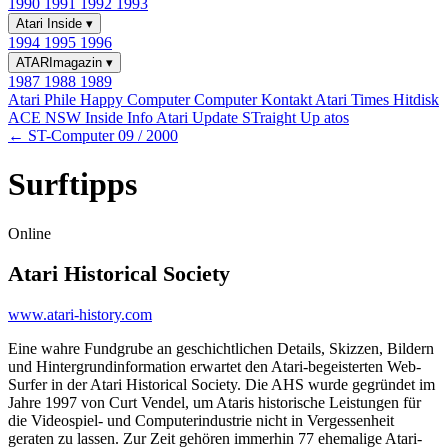
1990
1991
1992
1993
Atari Inside
▾
1994
1995
1996
ATARImagazin
▾
1987
1988
1989
Atari Phile
Happy Computer
Computer Kontakt
Atari Times
Hitdisk
ACE NSW Inside Info
Atari Update
STraight Up
atos
← ST-Computer 09 / 2000
Surftipps
Online
Atari Historical Society
www.atari-history.com
Eine wahre Fundgrube an geschichtlichen Details, Skizzen, Bildern
und Hintergrundinformation erwartet den Atari-begeisterten Web-
Surfer in der Atari Historical Society. Die AHS wurde gegründet im
Jahre 1997 von Curt Vendel, um Ataris historische Leistungen für
die Videospiel- und Computerindustrie nicht in Vergessenheit
geraten zu lassen. Zur Zeit gehören immerhin 77 ehemalige Atari-