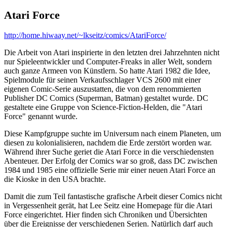
Atari Force
http://home.hiwaay.net/~lkseitz/comics/AtariForce/
Die Arbeit von Atari inspirierte in den letzten drei Jahrzehnten nicht
nur Spieleentwickler und Computer-Freaks in aller Welt, sondern
auch ganze Armeen von Künstlern. So hatte Atari 1982 die Idee,
Spielmodule für seinen Verkaufsschlager VCS 2600 mit einer
eigenen Comic-Serie auszustatten, die von dem renommierten
Publisher DC Comics (Superman, Batman) gestaltet wurde. DC
gestaltete eine Gruppe von Science-Fiction-Helden, die "Atari
Force" genannt wurde.
Diese Kampfgruppe suchte im Universum nach einem Planeten, um
diesen zu kolonialisieren, nachdem die Erde zerstört worden war.
Während ihrer Suche geriet die Atari Force in die verschiedensten
Abenteuer. Der Erfolg der Comics war so groß, dass DC zwischen
1984 und 1985 eine offizielle Serie mir einer neuen Atari Force an
die Kioske in den USA brachte.
Damit die zum Teil fantastische grafische Arbeit dieser Comics nicht
in Vergessenheit gerät, hat Lee Seitz eine Homepage für die Atari
Force eingerichtet. Hier finden sich Chroniken und Übersichten
über die Ereignisse der verschiedenen Serien. Natürlich darf auch