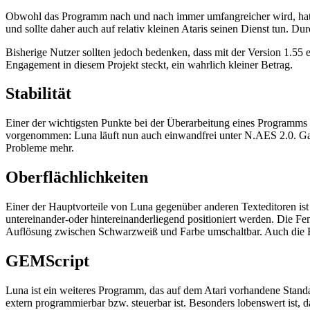
Obwohl das Programm nach und nach immer umfangreicher wird, hat s
und sollte daher auch auf relativ kleinen Ataris seinen Dienst tun.
Bisherige Nutzer sollten jedoch bedenken, dass mit der Version 1.55 e
Engagement in diesem Projekt steckt, ein wahrlich kleiner Betrag.
Stabilität
Einer der wichtigsten Punkte bei der Überarbeitung eines Programms i
vorgenommen: Luna läuft nun auch einwandfrei unter N.AES 2.0. Gab e
Probleme mehr.
Oberflächlichkeiten
Einer der Hauptvorteile von Luna gegenüber anderen Texteditoren ist 
untereinander-oder hintereinanderliegend positioniert werden. Die Fe
Auflösung zwischen Schwarzweiß und Farbe umschaltbar. Auch die Bu
GEMScript
Luna ist ein weiteres Programm, das auf dem Atari vorhandene Standar
extern programmierbar bzw. steuerbar ist. Besonders lobenswert ist, 