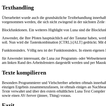
Texthandling
Überarbeitet wurde auch die grundsätzliche Textbehandlung innerhal
vorgenommen werden, die sich nicht zwingend in der nächsten Zeile fo
Blockfunktionen. Ein weiteres Highlight von Luna sind die Blockfu
Anwender, die Ihre Pfoten hauptsächlich auf der Tastatur haben, werde
soll. Nun wird die Tastenkombination [CTRL]-[ALT] gedrückt. Mit d
Funktionsindex. Völlig neu ist der Funktionsindex. In einem eigenen D
für Anwender interessant, die Luna zur Programm- oder Webseitenentwi
am linken Rand des Arbeitsfensters dargestellt werden und per Mauskl
Texte kompilieren
Besonders Programmierer und Vielschreiber arbeiten oftmals innerhalb
einzigen Ergebnis zusammenzufassen, ist oftmals einiges an Nachbear
Texte verwaltet und über den extern erhältlichen Luna Text Compiler
sowie einen AV-Server (jinnee, Thing) voraus.
Fazit