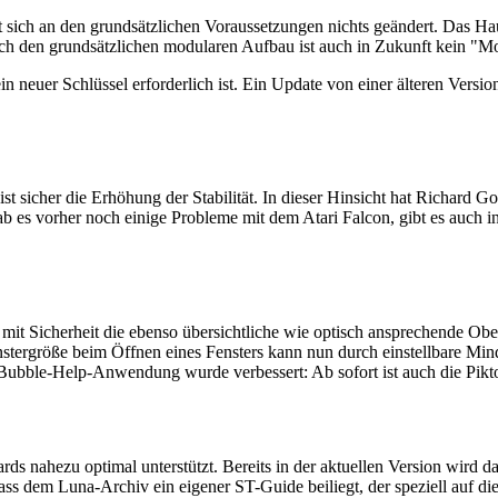
ich an den grundsätzlichen Voraussetzungen nichts geändert. Das Hau
 Durch den grundsätzlichen modularen Aufbau ist auch in Zukunft kein 
in neuer Schlüssel erforderlich ist. Ein Update von einer älteren Versio
st sicher die Erhöhung der Stabilität. In dieser Hinsicht hat Richard G
s vorher noch einige Probleme mit dem Atari Falcon, gibt es auch in 
mit Sicherheit die ebenso übersichtliche wie optisch ansprechende Ober
nstergröße beim Öffnen eines Fensters kann nun durch einstellbare Min
bble-Help-Anwendung wurde verbessert: Ab sofort ist auch die Piktog
ds nahezu optimal unterstützt. Bereits in der aktuellen Version wird 
dass dem Luna-Archiv ein eigener ST-Guide beiliegt, der speziell auf 