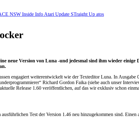
ACE NSW Inside Info
Atari Update
STraight Up
atos
locker
e neue Version von Luna -und jedesmal sind ihm wieder einige Din
an.
sen engagiert weiterentwickelt wie der Texteditor Luna. In Ausgabe 03
underprogrammierer“ Richard Gordon Faika (siehe auch unser Interview 
aktuelle Release 1.60 veröffentlichen, auf das wir exklusiv schon einma
rem ausführlichen Test der Version 1.46 neu hinzugekommen sind. Einen