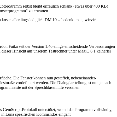
ptprogramm selbst bleibt erfreulich schlank (etwas über 400 KB)
"Monsterprogramm" zu erwarten.
n kostet allerdings lediglich DM 10.-- bedenkt man, wieviel
ordon Faika seit der Version 1.46 einige entscheidende Verbesserungen
dieser Hinsicht auf unserem Testrechner unter MagiC 6.1 keinerlei
fläche. Die Fenster können nun gestaffelt, nebeneinander-,
destmaße vordefiniert werden. Die Dialogdarstellung ist nun je nach
rammleiste mit der Sprechblasenhilfe versehen.
das GemScript-Protokoll unterstützt, womit das Programm vollständig
die in Luna spezifischen Kommandos eingeht.