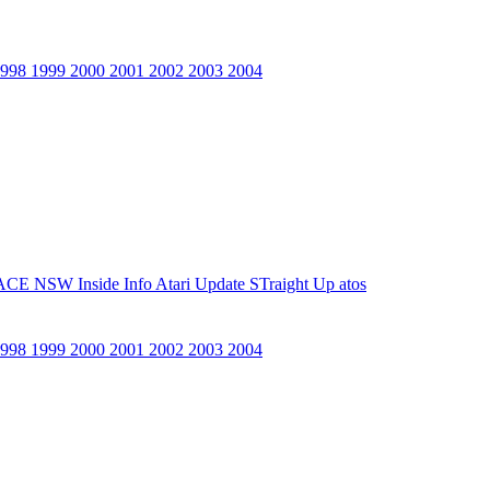
1998
1999
2000
2001
2002
2003
2004
ACE NSW Inside Info
Atari Update
STraight Up
atos
1998
1999
2000
2001
2002
2003
2004