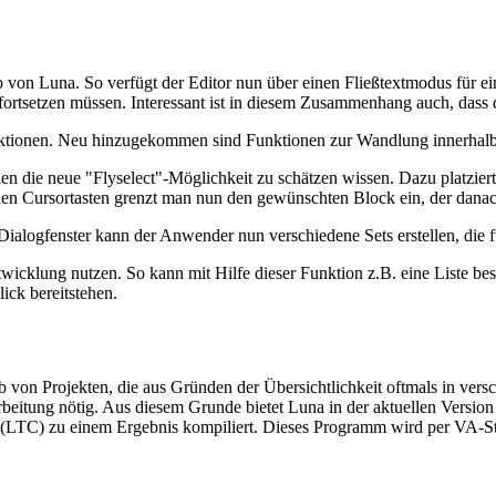
b von Luna. So verfügt der Editor nun über einen Fließtextmodus für
rtsetzen müssen. Interessant ist in diesem Zusammenhang auch, dass di
nktionen. Neu hinzugekommen sind Funktionen zur Wandlung innerhalb
n die neue "Flyselect"-Möglichkeit zu schätzen wissen. Dazu platziert 
en Cursortasten grenzt man nun den gewünschten Block ein, der dana
ialogfenster kann der Anwender nun verschiedene Sets erstellen, die fü
cklung nutzen. So kann mit Hilfe dieser Funktion z.B. eine Liste best
ick bereitstehen.
 von Projekten, die aus Gründen der Übersichtlichkeit oftmals in versc
beitung nötig. Aus diesem Grunde bietet Luna in der aktuellen Version
 (LTC) zu einem Ergebnis kompiliert. Dieses Programm wird per VA-Star