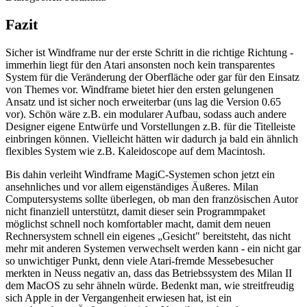
Fazit
Sicher ist Windframe nur der erste Schritt in die richtige Richtung -
immerhin liegt für den Atari ansonsten noch kein transparentes
System für die Veränderung der Oberfläche oder gar für den Einsatz
von Themes vor. Windframe bietet hier den ersten gelungenen
Ansatz und ist sicher noch erweiterbar (uns lag die Version 0.65
vor). Schön wäre z.B. ein modularer Aufbau, sodass auch andere
Designer eigene Entwürfe und Vorstellungen z.B. für die Titelleiste
einbringen können. Vielleicht hätten wir dadurch ja bald ein ähnlich
flexibles System wie z.B. Kaleidoscope auf dem Macintosh.
Bis dahin verleiht Windframe MagiC-Systemen schon jetzt ein
ansehnliches und vor allem eigenständiges Äußeres. Milan
Computersystems sollte überlegen, ob man den französischen Autor
nicht finanziell unterstützt, damit dieser sein Programmpaket
möglichst schnell noch komfortabler macht, damit dem neuen
Rechnersystem schnell ein eigenes „Gesicht" bereitsteht, das nicht
mehr mit anderen Systemen verwechselt werden kann - ein nicht gar
so unwichtiger Punkt, denn viele Atari-fremde Messebesucher
merkten in Neuss negativ an, dass das Betriebssystem des Milan II
dem MacOS zu sehr ähneln würde. Bedenkt man, wie streitfreudig
sich Apple in der Vergangenheit erwiesen hat, ist ein