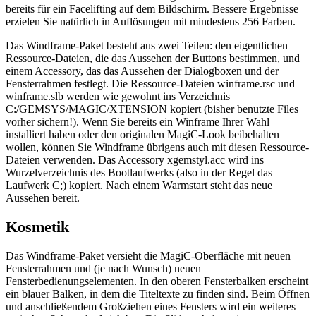
bereits für ein Facelifting auf dem Bildschirm. Bessere Ergebnisse
erzielen Sie natürlich in Auflösungen mit mindestens 256 Farben.
Das Windframe-Paket besteht aus zwei Teilen: den eigentlichen
Ressource-Dateien, die das Aussehen der Buttons bestimmen, und
einem Accessory, das das Aussehen der Dialogboxen und der
Fensterrahmen festlegt. Die Ressource-Dateien winframe.rsc und
winframe.slb werden wie gewohnt ins Verzeichnis
C:/GEMSYS/MAGIC/XTENSION kopiert (bisher benutzte Files
vorher sichern!). Wenn Sie bereits ein Winframe Ihrer Wahl
installiert haben oder den originalen MagiC-Look beibehalten
wollen, können Sie Windframe übrigens auch mit diesen Ressource-
Dateien verwenden. Das Accessory xgemstyl.acc wird ins
Wurzelverzeichnis des Bootlaufwerks (also in der Regel das
Laufwerk C;) kopiert. Nach einem Warmstart steht das neue
Aussehen bereit.
Kosmetik
Das Windframe-Paket versieht die MagiC-Oberfläche mit neuen
Fensterrahmen und (je nach Wunsch) neuen
Fensterbedienungselementen. In den oberen Fensterbalken erscheint
ein blauer Balken, in dem die Titeltexte zu finden sind. Beim Öffnen
und anschließendem Großziehen eines Fensters wird ein weiteres