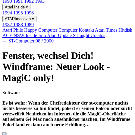
1990
1991
1992
1993
Atari Inside
▾
1994
1995
1996
ATARImagazin
▾
1987
1988
1989
Atari Phile
Happy Computer
Computer Kontakt
Atari Times
Hitdisk
ACE NSW Inside Info
Atari Update
STraight Up
atos
← ST-Computer 08 / 2000
Fenster, wechsel Dich!
Windframe: Neuer Look -
MagiC only!
Software
Es ist wahr: Wenn der Chefredakteur der st-computer nachts
nichts besseres zu tun findet, poliert er seinen Falcon oder sucht
verzweifelt Neuheiten im Internet, die die MagiC-Oberfläche
auf seinem G4-Mac noch ansehnlicher machen. Im Windframe-
Paket fand er dann auch neue Erfüllung…