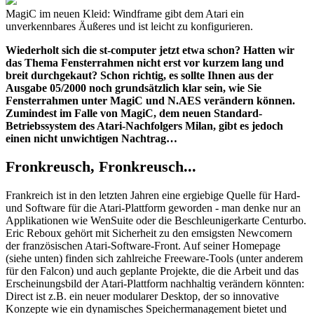
MagiC im neuen Kleid: Windframe gibt dem Atari ein
unverkennbares Äußeres und ist leicht zu konfigurieren.
Wiederholt sich die st-computer jetzt etwa schon? Hatten wir
das Thema Fensterrahmen nicht erst vor kurzem lang und
breit durchgekaut? Schon richtig, es sollte Ihnen aus der
Ausgabe 05/2000 noch grundsätzlich klar sein, wie Sie
Fensterrahmen unter MagiC und N.AES verändern können.
Zumindest im Falle von MagiC, dem neuen Standard-
Betriebssystem des Atari-Nachfolgers Milan, gibt es jedoch
einen nicht unwichtigen Nachtrag…
Fronkreusch, Fronkreusch...
Frankreich ist in den letzten Jahren eine ergiebige Quelle für Hard-
und Software für die Atari-Plattform geworden - man denke nur an
Applikationen wie WenSuite oder die Beschleunigerkarte Centurbo.
Eric Reboux gehört mit Sicherheit zu den emsigsten Newcomern
der französischen Atari-Software-Front. Auf seiner Homepage
(siehe unten) finden sich zahlreiche Freeware-Tools (unter anderem
für den Falcon) und auch geplante Projekte, die die Arbeit und das
Erscheinungsbild der Atari-Plattform nachhaltig verändern könnten:
Direct ist z.B. ein neuer modularer Desktop, der so innovative
Konzepte wie ein dynamisches Speichermanagement bietet und