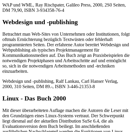
WAP und WML, Ray Rischpater, Galileo Press, 2000, 2S0 Seiten,
DM 79,90, ISBN 3-934358-76-4
Webdesign und -publishing
Betrachtet man Web-Sites von Unternehmen oder Institutionen, folgt
oftmals Ernüchterung bezüglich Textwüsten oder fehlerhaft
programmierten Seiten. Der erfahrene Autor bereitet Webdesign und
Webpublishing als typisches Projektmanagement für
Kommunikationsmedien auf. Das Buch zeigt an Praxisbeispielen die
notwendigen Projektphasen und Arbeitsschritte auf und ermöglicht
so, sich in die notwendigen Arbeitsmethoden und -techniken
einzuarbeiten.
Webdesign und -publishing, Ralf Lankau, Carl Hanser Verlag,
2000, 310 Seiten, DM 89.-, ISBN 3-446-21353-8
Linux - Das Buch 2000
Mit dieser überarbeiteten Auflage machen die Autoren die Leser mit
den Grundzügen eines Linux-Systems vertraut. Der Schwerpunkt
liegt diesmal auf der aktuellen Distribution SuSe 6.4, die als
Evaluationsversion dem Buch beiliegt. Im anschließenden
ausführlichen Nachschlageteil werden die Funktionen von Linux