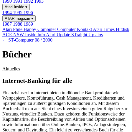
1990
1991
1992
1993
Atari Inside
▾
1994
1995
1996
ATARImagazin
▾
1987
1988
1989
Atari Phile
Happy Computer
Computer Kontakt
Atari Times
Hitdisk
ACE NSW Inside Info
Atari Update
STraight Up
atos
← ST-Computer 08 / 2000
Bücher
Aktuelles
Internet-Banking für alle
Finanzhäuser im Internet bieten traditionelle Bankprodukte wie
Wertpapiere, Kontoführung, Cash Management, Kreditkarten und
Spareinlagen zu äußerst günstigen Konditionen an. Mit diesem
Buch erhält man aus Sicht eines Investors einen guten Ratgeber zur
Nutzung virtueller Banken. Dazu gehören die Funktionsweise der
Kapitalmärkte, die Beschreibung von Aktien und Optionsscheinen
sowie Informationen über Online-Banken, IPOs, Anlagestrategien,
Steuern und Daytrading. Ein leicht zu verstehendes Buch für alle