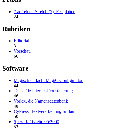
7 auf einen Streich (5): Festplatten
24
Rubriken
Editorial
3
Vorschau
66
Software
Magisch einfach: MagiC Configurator
44
Teli - Die Internet-Fernsteuerung
46
Vorlex, die Namensdatenbank
48
CyPress: Textverarbeitung für lau
50
Spezial-Diskette 05/2000
53