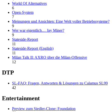
World Of Alternatives
6
Open-System
7
Meinungen und Ansichten: Eine Welt voller Betriebssysteme?
9
Wer war eigentlich… Jay Miner?
9
Stateside-Report
11
Stateside-Report (English)
11
Milan Talk II: AXRO über die Milan-Offensive
12
DTP
SL-FAQ: Fragen, Antworten & Lösungen zu Calamus SL99
42
Entertainment
Preview zum Siedler-Clone: Foundation