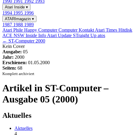
1990
1991
1992
1993
Atari Inside
▾
1994
1995
1996
ATARImagazin
▾
1987
1988
1989
Atari Phile
Happy Computer
Computer Kontakt
Atari Times
Hitdisk
ACE NSW Inside Info
Atari Update
STraight Up
atos
← ST-Computer 2000
Kein Cover
Ausgabe:
05
Jahr:
2000
Erschienen:
01.05.2000
Seiten:
68
Komplett archiviert
Artikel in ST-Computer –
Ausgabe 05 (2000)
Aktuelles
Aktuelles
4