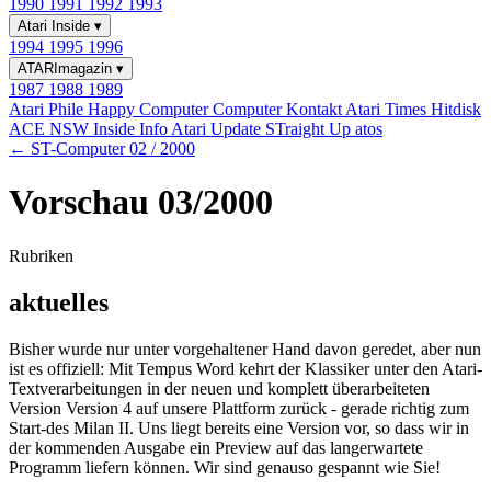
1990
1991
1992
1993
Atari Inside
▾
1994
1995
1996
ATARImagazin
▾
1987
1988
1989
Atari Phile
Happy Computer
Computer Kontakt
Atari Times
Hitdisk
ACE NSW Inside Info
Atari Update
STraight Up
atos
← ST-Computer 02 / 2000
Vorschau 03/2000
Rubriken
aktuelles
Bisher wurde nur unter vorgehaltener Hand davon geredet, aber nun
ist es offiziell: Mit Tempus Word kehrt der Klassiker unter den Atari-
Textverarbeitungen in der neuen und komplett überarbeiteten
Version Version 4 auf unsere Plattform zurück - gerade richtig zum
Start-des Milan II. Uns liegt bereits eine Version vor, so dass wir in
der kommenden Ausgabe ein Preview auf das langerwartete
Programm liefern können. Wir sind genauso gespannt wie Sie!