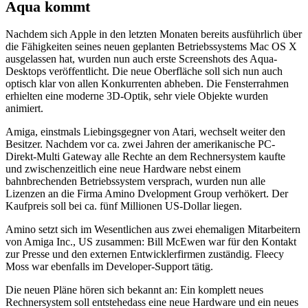
Aqua kommt
Nachdem sich Apple in den letzten Monaten bereits ausführlich über
die Fähigkeiten seines neuen geplanten Betriebssystems Mac OS X
ausgelassen hat, wurden nun auch erste Screenshots des Aqua-
Desktops veröffentlicht. Die neue Oberfläche soll sich nun auch
optisch klar von allen Konkurrenten abheben. Die Fensterrahmen
erhielten eine moderne 3D-Optik, sehr viele Objekte wurden
animiert.
Amiga, einstmals Liebingsgegner von Atari, wechselt weiter den
Besitzer. Nachdem vor ca. zwei Jahren der amerikanische PC-
Direkt-Multi Gateway alle Rechte an dem Rechnersystem kaufte
und zwischenzeitlich eine neue Hardware nebst einem
bahnbrechenden Betriebssystem versprach, wurden nun alle
Lizenzen an die Firma Amino Dvelopment Group verhökert. Der
Kaufpreis soll bei ca. fünf Millionen US-Dollar liegen.
Amino setzt sich im Wesentlichen aus zwei ehemaligen Mitarbeitern
von Amiga Inc., US zusammen: Bill McEwen war für den Kontakt
zur Presse und den externen Entwicklerfirmen zuständig. Fleecy
Moss war ebenfalls im Developer-Support tätig.
Die neuen Pläne hören sich bekannt an: Ein komplett neues
Rechnersystem soll entstehedass eine neue Hardware und ein neues