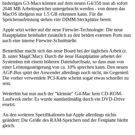
bisherigen G3-Macs können auf dem neuen G4/350 nun ab sofort
2048 MB Arbeitsspeicher untergebracht werden - von denen das
MacOS übrigens nur 1.5 GB erkennen kann. Für die
Speicheraufrüstung stehen vier DIMM-Steckplätze bereit.
Apple setzt weiter auf die neue Firewire-Technologie: Die neue
Hauptplatine beinhaltet zusätzlich zu den beiden externen Ports nun
auch eine interne Firewire-Schnittstelle.
Bemerkbar macht sich das neue Board bei der täglichen Arbeit (z.
B. unter MagiCMac): Durch die neue Hauptplatine arbeitet der
Systembus mit einem höheren Datendurchsatz, so dass man von
einer Leistungssteigerung von ca. 10% sprechen kann. Den neuen
AGP-Bus spürt der Anwender allerdings noch nicht, im Gegenteil:
Die vorher verwendete PCI-Karte scheint sogar etwas schneller zu
sein.
Weiterhin hat nun auch der "kleinste" G4-Mac kein CD-ROM-
Laufwerk mehr: Es wurde standardmäßig durch ein DVD-Drive
ersetzt.
An den weiteren Spezifikationen hat Apple allerdings nichts
geändert: Die Größe des RAM-Speichers und der Festplatte bleibt
gleich.