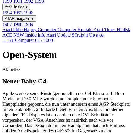
1990
1991
1992
1993
Atari Inside
▾
1994
1995
1996
ATARImagazin
▾
1987
1988
1989
Atari Phile
Happy Computer
Computer Kontakt
Atari Times
Hitdisk
ACE NSW Inside Info
Atari Update
STraight Up
atos
← ST-Computer 02 / 2000
Open-System
Aktuelles
Neuer Baby-G4
Apple wertete seine Einsteigermodell in der G4-Klasse auf. Dem
Modell mit 350 MHz wurde eine komplett neue Sawtooth-
Hauptplatine gegönnt, die nun unter anderem einen AGP-Steckplatz
für eine aktuelle Grafikkarte bietet. Für den Anschluss m oderner
digitaler TFT-Displays ist ausserdem eine DVI-Schnittstelle
vorgesehen, der VGA-Anschluss ist natürlich nach wie vor
vorhanden. Das Design der neuen Hauptplatine hat auch Einfluss
auf den Arbeitsspeicher des G4/350: Im Gegensatz zu den