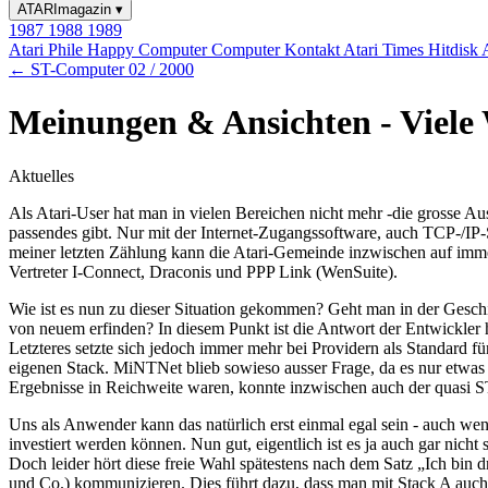
ATARImagazin
▾
1987
1988
1989
Atari Phile
Happy Computer
Computer Kontakt
Atari Times
Hitdisk
← ST-Computer 02 / 2000
Meinungen & Ansichten - Viele 
Aktuelles
Als Atari-User hat man in vielen Bereichen nicht mehr -die grosse A
passendes gibt. Nur mit der Internet-Zugangssoftware, auch TCP-/IP-S
meiner letzten Zählung kann die Atari-Gemeinde inzwischen auf im
Vertreter I-Connect, Draconis und PPP Link (WenSuite).
Wie ist es nun zu dieser Situation gekommen? Geht man in der Gesch
von neuem erfinden? In diesem Punkt ist die Antwort der Entwickler 
Letzteres setzte sich jedoch immer mehr bei Providern als Standard f
eigenen Stack. MiNTNet blieb sowieso ausser Frage, da es nur etwas 
Ergebnisse in Reichweite waren, konnte inzwischen auch der quasi
Uns als Anwender kann das natürlich erst einmal egal sein - auch we
investiert werden können. Nun gut, eigentlich ist es ja auch gar nic
Doch leider hört diese freie Wahl spätestens nach dem Satz „Ich bin d
und Co.) kommunizieren. Dies führt dazu, dass man mit Stack A auch n