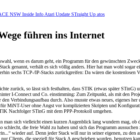
ACE NSW Inside Info
Atari Update
STraight Up
atos
Wege führen ins Internet
uswahl, wenn es darum geht, ein Programm für den gewünschten Zweck z
tack genannt, verhält es sich völlig anders. Hier hat man wohl sogar 
merhin sechs TCP-/IP-Stacks zurückgreifen: Da wären die kostenlose
ichte zurück, so lässt sich festhalten, dass STIK (etwas später STin
hinter I-Connect und Co. einstimming: Zum Zeitpunkt, als mit den Pro
ür den Verbindungsaufbau durch. Also musste etwas neues, eigenes her 
für MiNT-User ohne Angst vor komplizierten Skripten und Konfigurations
 STIK Nachfolger STinG mit dem PPP-Protokoll umgehen.
nn man sich vielleicht einen kurzen Augenblick lang wundern mag, ob d
ht so schlecht, die freie Wahl zu haben und sich das Programm aussuche
rin...“ wieder auf. Denn jeder Stack will nur in seiner eigenen, zu de
ur Clients, die speziell für Stack A geschrieben wurden, benutzen kann