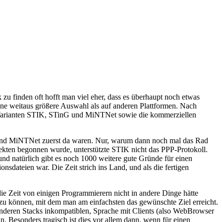
u finden oft hofft man viel eher, dass es überhaupt noch etwas
eine weitaus größere Auswahl als auf anderen Plattformen. Nach
n Varianten STIK, STinG und MiNTNet sowie die kommerziellen
G) und MiNTNet zuerst da waren. Nur, warum dann noch mal das Rad
jekten begonnen wurde, unterstützte STIK nicht das PPP-Protokoll.
und natürlich gibt es noch 1000 weitere gute Gründe für einen
dateien war. Die Zeit strich ins Land, und als die fertigen
ie Zeit von einigen Programmierern nicht in andere Dinge hätte
n zu können, mit dem man am einfachsten das gewünschte Ziel erreicht.
n anderen Stacks inkompatiblen, Sprache mit Clients (also WebBrowser
. Besonders tragisch ist dies vor allem dann, wenn für einen