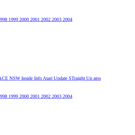
1998
1999
2000
2001
2002
2003
2004
ACE NSW Inside Info
Atari Update
STraight Up
atos
1998
1999
2000
2001
2002
2003
2004