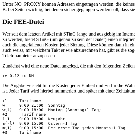
Unter NO_PROXY können Adressen eingetragen werden, die keinesfalls
B. bei Seiten wichtig, bei denen sicher gegangen werden soll, dass 
Die FEE-Datei
Wer seit dem letzten Artikel mit STinG lange und ausgiebig im Inter
zu werden, bietet STinG (um genau zu sein der Dialer) einen integrie
auch die angefallenen Kosten jeder Sitzung. Diese können dann in ei
auch weiss, mit welchem Takt er wie abzurechnen hat, gibt es die s
Telefonanbieter anzupassen.
Zunächst wird eine neue Datei angelegt, die mit den folgenden Zeilen
Die Angabe +e steht für die Kosten jeder Einheit und +u für die Währ
ist. Jeder Tarif wird hierbei nummeriert und später mit einer Zeittakt
+1     Tarifname

w      9:00 21:00  Sonntag

w(l)   9:00 18:00  Montag (Sonntag+1 Tag)

+2      Tarif name

1.1    9:00 18:00  Neujahr

E(-l)  9:00 15:00  Ostern-1 Tag

m(1)   9:00 15:00  Der erste Tag jedes Monats+1 Tag

+3     Tarifname
