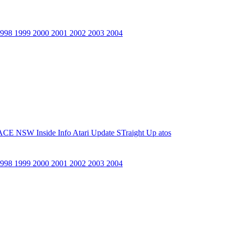
1998
1999
2000
2001
2002
2003
2004
ACE NSW Inside Info
Atari Update
STraight Up
atos
1998
1999
2000
2001
2002
2003
2004