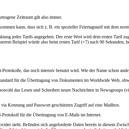
ngetragene Zeitraum gilt also immer.
rkommen kann, dass sich z. B. ein spezieller Feiertagstarif mit dem nor
aktung jedes Tarifs angegeben. Der erste Wert wird dem ersten Tarif z
serem Beispiel würde also beim ersten Tarif (+7) nach 90 Sekunden, b
rnet-Protokolle, das noch intensiv benutzt wird. Wie der Name schon and
o-Standard für die Übertragung von Dokumenten im Worldwide Web, obwo
sowohl das Lesen und Schreiben neuer Nachrichten in Newsgroups (vir
en via Kennung und Passwort geschützten Zugriff auf eine Mailbox.
-Protokoll für die Übertragung von E-Mails im Internet.
rovider steht. Befinden sich angeforderte Daten bereits in diesem Zwis