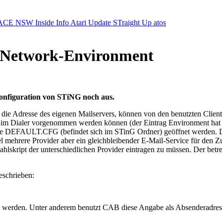
ACE NSW Inside Info
Atari Update
STraight Up
atos
as Network-Environment
Konfiguration von STiNG noch aus.
die Adresse des eigenen Mailservers, können von den benutzten Client
t im Dialer vorgenommen werden können (der Eintrag Environment hat n
ie DEFAULT.CFG (befindet sich im STinG Ordner) geöffnet werden. D
mehrere Provider aber ein gleichbleibender E-Mail-Service für den Z
lskript der unterschiedlichen Provider eintragen zu müssen. Der betr
eschrieben:
n werden. Unter anderem benutzt CAB diese Angabe als Absenderadres