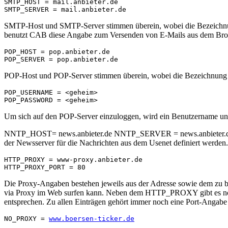
SMTP_HOST = mail.anbieter.de

SMTP-Host und SMTP-Server stimmen überein, wobei die Bezeichnun
benutzt CAB diese Angabe zum Versenden von E-Mails aus dem Bro
POP_HOST = pop.anbieter.de

POP-Host und POP-Server stimmen überein, wobei die Bezeichnung PO
POP_USERNAME = <geheim>

Um sich auf den POP-Server einzuloggen, wird ein Benutzernam
NNTP_HOST= news.anbieter.de NNTP_SERVER = news.anbieter.de N
der Newsserver für die Nachrichten aus dem Usenet definiert werden.
HTTP_PROXY = www-proxy.anbieter.de

Die Proxy-Angaben bestehen jeweils aus der Adresse sowie dem zu b
via Proxy im Web surfen kann. Neben dem HTTP_PROXY gibt e
entsprechen. Zu allen Einträgen gehört immer noch eine Port-Angab
NO_PROXY = 
www.boersen-ticker.de