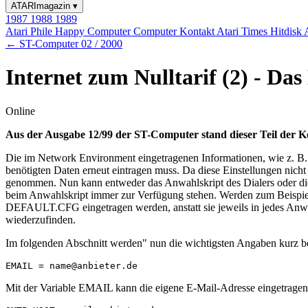
ATARImagazin
▾
1987
1988
1989
Atari Phile
Happy Computer
Computer Kontakt
Atari Times
Hitdisk
← ST-Computer 02 / 2000
Internet zum Nulltarif (2) - D
Online
Aus der Ausgabe 12/99 der ST-Computer stand dieser Teil der 
Die im Network Environment eingetragenen Informationen, wie z. B. 
benötigten Daten erneut eintragen muss. Da diese Einstellungen nich
genommen. Nun kann entweder das Anwahlskript des Dialers oder d
beim Anwahlskript immer zur Verfügung stehen. Werden zum Beispiel 
DEFAULT.CFG eingetragen werden, anstatt sie jeweils in jedes Anwah
wiederzufinden.
Im folgenden Abschnitt werden" nun die wichtigsten Angaben kurz b
Mit der Variable EMAIL kann die eigene E-Mail-Adresse eingetrage