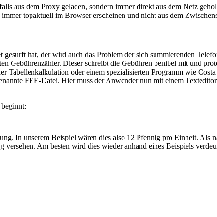
 aus dem Proxy geladen, sondern immer direkt aus dem Netz geholt we
sie immer topaktuell im Browser erscheinen und nicht aus dem Zwischen
net gesurft hat, der wird auch das Problem der sich summierenden Tele
rten Gebührenzähler. Dieser schreibt die Gebühren penibel mit und pro
ner Tabellenkalkulation oder einem spezialisierten Programm wie Cost
ogenannte FEE-Datei. Hier muss der Anwender nun mit einem Texteditor
 beginnt:
ung. In unserem Beispiel wären dies also 12 Pfennig pro Einheit. Als 
ung versehen. Am besten wird dies wieder anhand eines Beispiels verdeut