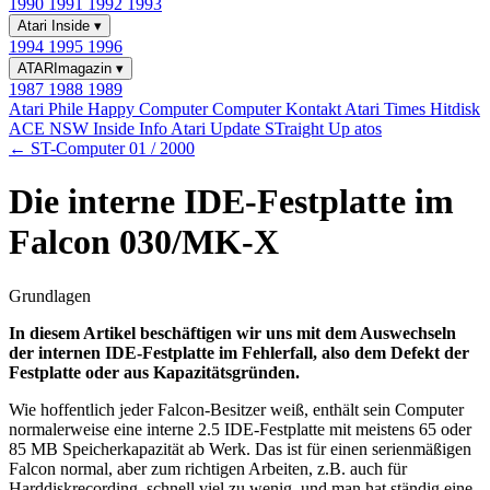
1990
1991
1992
1993
Atari Inside
▾
1994
1995
1996
ATARImagazin
▾
1987
1988
1989
Atari Phile
Happy Computer
Computer Kontakt
Atari Times
Hitdisk
ACE NSW Inside Info
Atari Update
STraight Up
atos
← ST-Computer 01 / 2000
Die interne IDE-Festplatte im
Falcon 030/MK-X
Grundlagen
In diesem Artikel beschäftigen wir uns mit dem Auswechseln
der internen IDE-Festplatte im Fehlerfall, also dem Defekt der
Festplatte oder aus Kapazitätsgründen.
Wie hoffentlich jeder Falcon-Besitzer weiß, enthält sein Computer
normalerweise eine interne 2.5 IDE-Festplatte mit meistens 65 oder
85 MB Speicherkapazität ab Werk. Das ist für einen serienmäßigen
Falcon normal, aber zum richtigen Arbeiten, z.B. auch für
Harddiskrecording, schnell viel zu wenig, und man hat ständig eine