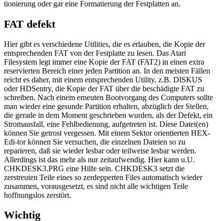
tionierung oder gar eine Formatierung der Festplatten an.
FAT defekt
Hier gibt es verschiedene Utilities, die es erlauben, die Kopie der
entsprechenden FAT von der Festplatte zu lesen. Das Atari
Filesystem legt immer eine Kopie der FAT (FAT2) in einen extra
reservierten Bereich einer jeden Partition an. In den meisten Fällen
reicht es daher, mit einem entsprechenden Utility, z.B. DISKUS
oder HDSentry, die Kopie der FAT über die beschädigte FAT zu
schreiben. Nach einem erneuten Bootvorgang des Computers sollte
man wieder eine gesunde Partition erhalten, abzüglich der Stellen,
die gerade in dem Moment geschrieben wurden, als der Defekt, ein
Stromausfall, eine Fehlbedienung, aufgetreten ist. Diese Datei(en)
können Sie getrost vergessen. Mit einem Sektor orientierten HEX-
Edi-tor können Sie versuchen, die einzelnen Dateien so zu
reparieren, daß sie wieder lesbar oder teilweise lesbar werden.
Allerdings ist das mehr als nur zeitaufwendig. Hier kann u.U.
CHKDESK3.PRG eine Hilfe sein. CHKDESK3 setzt die
zerstreuten Teile eines so zerdepperten Files automatisch wieder
zusammen, vorausgesetzt, es sind nicht alle wichtigen Teile
hoffnungslos zerstört.
Wichtig