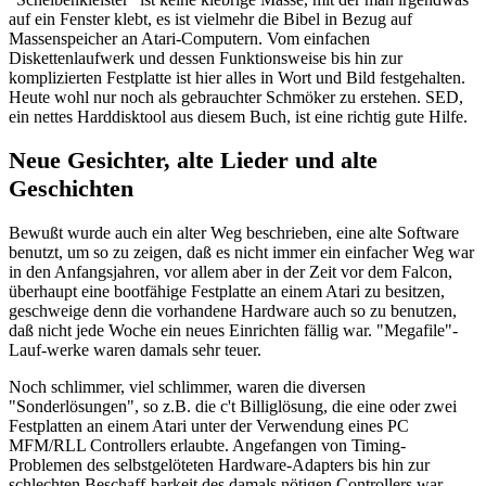
auf ein Fenster klebt, es ist vielmehr die Bibel in Bezug auf
Massenspeicher an Atari-Computern. Vom einfachen
Diskettenlaufwerk und dessen Funktionsweise bis hin zur
komplizierten Festplatte ist hier alles in Wort und Bild festgehalten.
Heute wohl nur noch als gebrauchter Schmöker zu erstehen. SED,
ein nettes Harddisktool aus diesem Buch, ist eine richtig gute Hilfe.
Neue Gesichter, alte Lieder und alte
Geschichten
Bewußt wurde auch ein alter Weg beschrieben, eine alte Software
benutzt, um so zu zeigen, daß es nicht immer ein einfacher Weg war
in den Anfangsjahren, vor allem aber in der Zeit vor dem Falcon,
überhaupt eine bootfähige Festplatte an einem Atari zu besitzen,
geschweige denn die vorhandene Hardware auch so zu benutzen,
daß nicht jede Woche ein neues Einrichten fällig war. "Megafile"-
Lauf-werke waren damals sehr teuer.
Noch schlimmer, viel schlimmer, waren die diversen
"Sonderlösungen", so z.B. die c't Billiglösung, die eine oder zwei
Festplatten an einem Atari unter der Verwendung eines PC
MFM/RLL Controllers erlaubte. Angefangen von Timing-
Problemen des selbstgelöteten Hardware-Adapters bis hin zur
schlechten Beschaff-barkeit des damals nötigen Controllers war