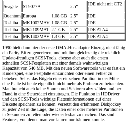
IDE nicht mit CT2
Seagate
ST9077A
2.5“
!
Quantum
Europa
1.08 GB
2.5"
IDE
Toshiba
MK1002MAV
1.08 GB
2.5"
IDE
Toshiba
MK2109MAT
2.1 GB
2.5"
IDE ATA4
Toshiba
MK1403MAV
1.3 GB
2.5"
IDE ATA4
1990 hielt dann hier der erste DMA-Hostadapter Einzug, nicht fähig
ein Parity Bit zu generieren, und mit ihm gleichzeitig die reichlich
Update-freudigen SCSI-Tools, ebenso aber auch die ersten
schnellen SCSI-Festplatten mit einer damals wahnwitzigen
Kapazität von 540 MB. Mit den neuen Softwaretools war es fast ein
Kinderspiel, eine Festplatte einzurichten oder einen Fehler zu
beheben. Selbst das Bügeln einer einzelnen Partition in der Mitte
eine Platte ist heute eigentlich nicht mehr als Problem zu betrachten.
Man braucht auch keine Spuren und Sektoren abzuzählen und per
Fland in eine Steuerdatei einzutragen. Die Funktion in HDDriver
und den SCSI-Tools wichtige Platteninformationen auf einer
Diskette speichern zu können, versetzt den erfahrenen Diskjockey
zu jeder Zeit in die Lage, die Daten einer oder mehrerer Partitionen
in Sekunden zu retten oder wieder lesbar zu machen. Das sind
Features, von denen man vor Jahren nur träumen konnte.