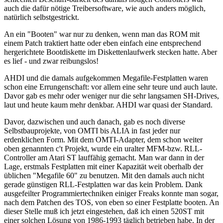
auch die dafür nötige Treibersoftware, wie auch anders möglich,
natürlich selbstgestrickt.
An ein "Booten" war nur zu denken, wenn man das ROM mit
einem Patch traktiert hatte oder eben einfach eine entsprechend
hergerichtete Bootdiskette im Diskettenlaufwerk stecken hatte. Aber
es lief - und zwar reibungslos!
AHDI und die damals aufgekommen Megafile-Festplatten waren
schon eine Errungenschaft: vor allem eine sehr teure und auch laute.
Davor gab es mehr oder weniger nur die sehr langsamen SH-Drives,
laut und heute kaum mehr denkbar. AHDI war quasi der Standard.
Davor, dazwischen und auch danach, gab es noch diverse
Selbstbauprojekte, von OMTI bis ALIA in fast jeder nur
erdenklichen Form. Mit dem OMTI-Adapter, dem schon weiter
oben genannten c't Projekt, wurde ein uralter MFM-bzw. RLL-
Controller am Atari ST lauffähig gemacht. Man war dann in der
Lage, erstmals Festplatten mit einer Kapazität weit oberhalb der
üblichen "Megafile 60" zu benutzen. Mit den damals auch nicht
gerade günstigen RLL-Festplatten war das kein Problem. Dank
ausgefeilter Programmiertechniken einiger Freaks konnte man sogar,
nach dem Patchen des TOS, von eben so einer Festplatte booten. An
dieser Stelle muß ich jetzt eingestehen, daß ich einen 520ST mit
einer solchen Lösung von 1986-1993 täglich betrieben habe. In der