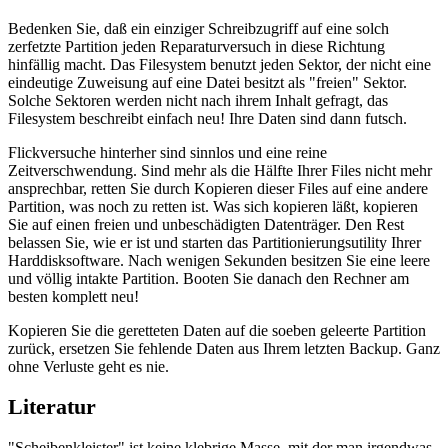
Bedenken Sie, daß ein einziger Schreibzugriff auf eine solch
zerfetzte Partition jeden Reparaturversuch in diese Richtung
hinfällig macht. Das Filesystem benutzt jeden Sektor, der nicht eine
eindeutige Zuweisung auf eine Datei besitzt als "freien" Sektor.
Solche Sektoren werden nicht nach ihrem Inhalt gefragt, das
Filesystem beschreibt einfach neu! Ihre Daten sind dann futsch.
Flickversuche hinterher sind sinnlos und eine reine
Zeitverschwendung. Sind mehr als die Hälfte Ihrer Files nicht mehr
ansprechbar, retten Sie durch Kopieren dieser Files auf eine andere
Partition, was noch zu retten ist. Was sich kopieren läßt, kopieren
Sie auf einen freien und unbeschädigten Datenträger. Den Rest
belassen Sie, wie er ist und starten das Partitionierungsutility Ihrer
Harddisksoftware. Nach wenigen Sekunden besitzen Sie eine leere
und völlig intakte Partition. Booten Sie danach den Rechner am
besten komplett neu!
Kopieren Sie die geretteten Daten auf die soeben geleerte Partition
zurück, ersetzen Sie fehlende Daten aus Ihrem letzten Backup. Ganz
ohne Verluste geht es nie.
Literatur
"Scheibenkleister" ist keine klebrige Masse, mit der man irgendwas