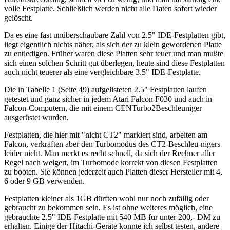
volle Festplatte. Schließlich werden nicht alle Daten sofort wieder
gelöscht.
Da es eine fast unüberschaubare Zahl von 2.5" IDE-Festplatten gibt,
liegt eigentlich nichts näher, als sich der zu klein gewordenen Platte
zu entledigen. Früher waren diese Platten sehr teuer und man mußte
sich einen solchen Schritt gut überlegen, heute sind diese Festplatten
auch nicht teuerer als eine vergleichbare 3.5" IDE-Festplatte.
Die in Tabelle 1 (Seite 49) aufgelisteten 2.5" Festplatten laufen
getestet und ganz sicher in jedem Atari Falcon F030 und auch in
Falcon-Computern, die mit einem CENTurbo2Beschleuniger
ausgerüstet wurden.
Festplatten, die hier mit "nicht CT2" markiert sind, arbeiten am
Falcon, verkraften aber den Turbomodus des CT2-Beschleu-nigers
leider nicht. Man merkt es recht schnell, da sich der Rechner aller
Regel nach weigert, im Turbomode korrekt von diesen Festplatten
zu booten. Sie können jederzeit auch Platten dieser Hersteller mit 4,
6 oder 9 GB verwenden.
Festplatten kleiner als 1GB dürften wohl nur noch zufällig oder
gebraucht zu bekommen sein. Es ist ohne weiteres möglich, eine
gebrauchte 2.5" IDE-Festplatte mit 540 MB für unter 200,- DM zu
erhalten. Einige der Hitachi-Geräte konnte ich selbst testen, andere