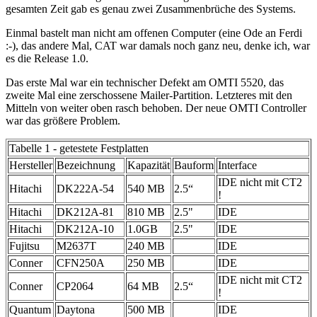
gesamten Zeit gab es genau zwei Zusammenbrüche des Systems.
Einmal bastelt man nicht am offenen Computer (eine Ode an Ferdi
:-), das andere Mal, CAT war damals noch ganz neu, denke ich, war
es die Release 1.0.
Das erste Mal war ein technischer Defekt am OMTI 5520, das
zweite Mal eine zerschossene Mailer-Partition. Letzteres mit den
Mitteln von weiter oben rasch behoben. Der neue OMTI Controller
war das größere Problem.
Tabelle 1 - getestete Festplatten
Hersteller
Bezeichnung
Kapazität
Bauform
Interface
IDE nicht mit CT2
Hitachi
DK222A-54
540 MB
2.5“
!
Hitachi
DK212A-81
810 MB
2.5"
IDE
Hitachi
DK212A-10
1.0GB
2.5"
IDE
Fujitsu
M2637T
240 MB
IDE
Conner
CFN250A
250 MB
IDE
IDE nicht mit CT2
Conner
CP2064
64 MB
2.5“
!
Quantum
Daytona
500 MB
IDE