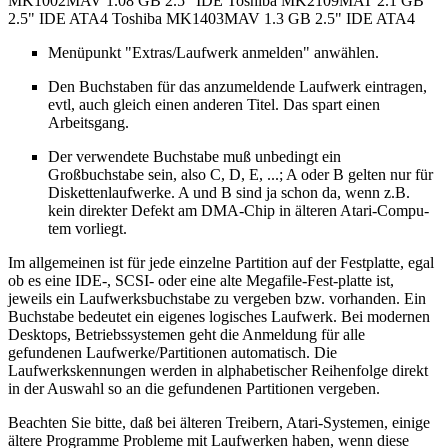
MK1002MAV 1.08 GB 2.5" IDE Toshiba MK2109MAT 2.1 GB
2.5" IDE ATA4 Toshiba MK1403MAV 1.3 GB 2.5" IDE ATA4
Menüpunkt "Extras/Laufwerk anmelden" anwählen.
Den Buchstaben für das anzumeldende Laufwerk eintragen,
evtl, auch gleich einen anderen Titel. Das spart einen
Arbeitsgang.
Der verwendete Buchstabe muß unbedingt ein
Großbuchstabe sein, also C, D, E, ...; A oder B gelten nur für
Diskettenlaufwerke. A und B sind ja schon da, wenn z.B.
kein direkter Defekt am DMA-Chip in älteren Atari-Compu-
tem vorliegt.
Im allgemeinen ist für jede einzelne Partition auf der Festplatte, egal
ob es eine IDE-, SCSI- oder eine alte Megafile-Fest-platte ist,
jeweils ein Laufwerksbuchstabe zu vergeben bzw. vorhanden. Ein
Buchstabe bedeutet ein eigenes logisches Laufwerk. Bei modernen
Desktops, Betriebssystemen geht die Anmeldung für alle
gefundenen Laufwerke/Partitionen automatisch. Die
Laufwerkskennungen werden in alphabetischer Reihenfolge direkt
in der Auswahl so an die gefundenen Partitionen vergeben.
Beachten Sie bitte, daß bei älteren Treibern, Atari-Systemen, einige
ältere Programme Probleme mit Laufwerken haben, wenn diese