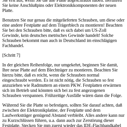
Sie erst aus, wenn Sie die alte Platte abgeschraubt haben. Berühren
Sie keine Anschlußpins oder Elektronikkomponenten der neuen
Platte.
Benutzen Sie nur genau die mitgelieferten Schrauben, um diese oder
eine andere Festplatte auf dem Trägerblech zu montieren! Beachten
Sie bei den Schrauben bitte, daß es sich dabei um US-Zoll
Gewinde, kein deutsches metrisches Gewinde handelt! Solche
Schrauben bekommt man auch in Deutschland im einschlägigen
Fachhandel.
[Schritt 7]
In der gleichen Reihenfolge, nur umgekehrt, beginnen Sie damit,
Ihre neue Platte auf dem Blechträger zu montieren. Beachten Sie
hierzu bitte, daß es reicht, wenn die Schrauben normal
eingeschraubt werden. Es ist nicht nötig, die Schrauben so fest
anzuziehen wie Radmuttern an einem PKW. Festplatten erwärmen
sich im Betrieb und könnten sich bei zu fest angezogenen
Schrauben verspannen. Frühzeitige Ausfälle wären dann die Folge.
Während Sie die Platte so befestigen, sollten Sie darauf achten, daß
zwischen der Elektronikplatine, der Festplatte und dem
Laufwerksträger genügend Abstand verbleibt. Alles andere kann nur
zu Kurzschlüssen führen, u.a. dann auch zur Zerstörung dieser
Festplatte. Stecken Sie mm zuerst wieder das IDE-Flachbandkabel