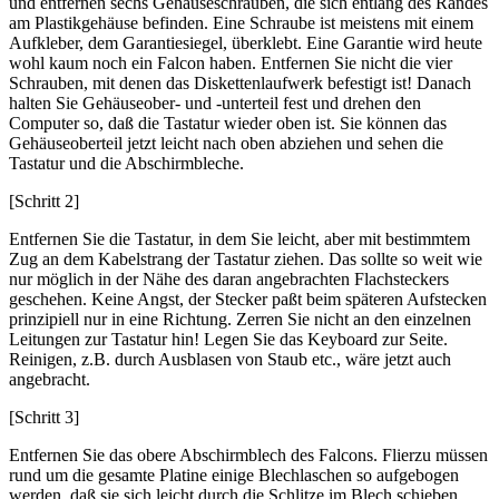
und entfernen sechs Gehäuseschrauben, die sich entlang des Randes
am Plastikgehäuse befinden. Eine Schraube ist meistens mit einem
Aufkleber, dem Garantiesiegel, überklebt. Eine Garantie wird heute
wohl kaum noch ein Falcon haben. Entfernen Sie nicht die vier
Schrauben, mit denen das Diskettenlaufwerk befestigt ist! Danach
halten Sie Gehäuseober- und -unterteil fest und drehen den
Computer so, daß die Tastatur wieder oben ist. Sie können das
Gehäuseoberteil jetzt leicht nach oben abziehen und sehen die
Tastatur und die Abschirmbleche.
[Schritt 2]
Entfernen Sie die Tastatur, in dem Sie leicht, aber mit bestimmtem
Zug an dem Kabelstrang der Tastatur ziehen. Das sollte so weit wie
nur möglich in der Nähe des daran angebrachten Flachsteckers
geschehen. Keine Angst, der Stecker paßt beim späteren Aufstecken
prinzipiell nur in eine Richtung. Zerren Sie nicht an den einzelnen
Leitungen zur Tastatur hin! Legen Sie das Keyboard zur Seite.
Reinigen, z.B. durch Ausblasen von Staub etc., wäre jetzt auch
angebracht.
[Schritt 3]
Entfernen Sie das obere Abschirmblech des Falcons. Flierzu müssen
rund um die gesamte Platine einige Blechlaschen so aufgebogen
werden, daß sie sich leicht durch die Schlitze im Blech schieben