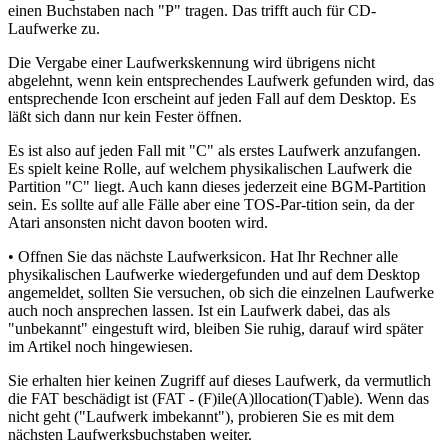
einen Buchstaben nach "P" tragen. Das trifft auch für CD-
Laufwerke zu.
Die Vergabe einer Laufwerkskennung wird übrigens nicht
abgelehnt, wenn kein entsprechendes Laufwerk gefunden wird, das
entsprechende Icon erscheint auf jeden Fall auf dem Desktop. Es
läßt sich dann nur kein Fester öffnen.
Es ist also auf jeden Fall mit "C" als erstes Laufwerk anzufangen.
Es spielt keine Rolle, auf welchem physikalischen Laufwerk die
Partition "C" liegt. Auch kann dieses jederzeit eine BGM-Partition
sein. Es sollte auf alle Fälle aber eine TOS-Par-tition sein, da der
Atari ansonsten nicht davon booten wird.
• Offnen Sie das nächste Laufwerksicon. Hat Ihr Rechner alle
physikalischen Laufwerke wiedergefunden und auf dem Desktop
angemeldet, sollten Sie versuchen, ob sich die einzelnen Laufwerke
auch noch ansprechen lassen. Ist ein Laufwerk dabei, das als
"unbekannt" eingestuft wird, bleiben Sie ruhig, darauf wird später
im Artikel noch hingewiesen.
Sie erhalten hier keinen Zugriff auf dieses Laufwerk, da vermutlich
die FAT beschädigt ist (FAT - (F)ile(A)llocation(T)able). Wenn das
nicht geht ("Laufwerk imbekannt"), probieren Sie es mit dem
nächsten Laufwerksbuchstaben weiter.