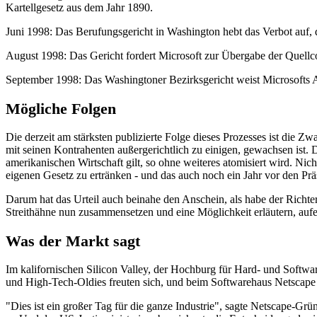
Kartellgesetz aus dem Jahr 1890.
Juni 1998: Das Berufungsgericht in Washington hebt das Verbot auf, 
August 1998: Das Gericht fordert Microsoft zur Übergabe der Quell
September 1998: Das Washingtoner Bezirksgericht weist Microsofts An
Mögliche Folgen
Die derzeit am stärksten publizierte Folge dieses Prozesses ist die Z
mit seinen Kontrahenten außergerichtlich zu einigen, gewachsen ist. 
amerikanischen Wirtschaft gilt, so ohne weiteres atomisiert wird. Ni
eigenen Gesetz zu ertränken - und das auch noch ein Jahr vor den Prä
Darum hat das Urteil auch beinahe den Anschein, als habe der Richte
Streithähne nun zusammensetzen und eine Möglichkeit erläutern, au
Was der Markt sagt
Im kalifornischen Silicon Valley, der Hochburg für Hard- und Softwa
und High-Tech-Oldies freuten sich, und beim Softwarehaus Netscape 
"Dies ist ein großer Tag für die ganze Industrie", sagte Netscape-Grün