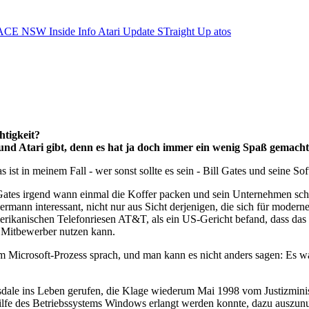
ACE NSW Inside Info
Atari Update
STraight Up
atos
htigkeit?
a und Atari gibt, denn es hat ja doch immer ein wenig Spaß gema
ist in meinem Fall - wer sonst sollte es sein - Bill Gates und seine S
s Gates irgend wann einmal die Koffer packen und sein Unternehmen sch
dermann interessant, nicht nur aus Sicht derjenigen, die sich für modern
rikanischen Telefonriesen AT&T, als ein US-Gericht befand, dass das
r Mitbewerber nutzen kann.
 im Microsoft-Prozess sprach, und man kann es nicht anders sagen: Es
ale ins Leben gerufen, die Klage wiederum Mai 1998 vom Justizminist
ilfe des Betriebssystems Windows erlangt werden konnte, dazu auszun