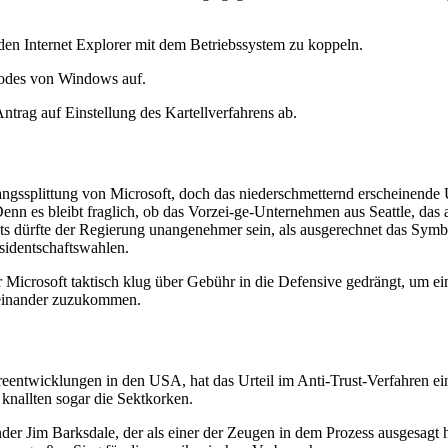
den Internet Explorer mit dem Betriebssystem zu koppeln.
codes von Windows auf.
trag auf Einstellung des Kartellverfahrens ab.
wangssplittung von Microsoft, doch das niederschmetternd erscheinende U
Denn es bleibt fraglich, ob das Vorzei-ge-Unternehmen aus Seattle, das 
chts dürfte der Regierung unangenehmer sein, als ausgerechnet das Sym
sidentschaftswahlen.
r Microsoft taktisch klug über Gebühr in die Defensive gedrängt, um e
feinander zuzukommen.
reentwicklungen in den USA, hat das Urteil im Anti-Trust-Verfahren ei
knallten sogar die Sektkorken.
der Jim Barksdale, der als einer der Zeugen in dem Prozess ausgesagt ha