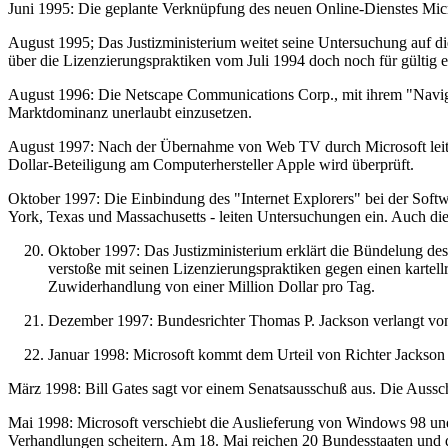
Juni 1995: Die geplante Verknüpfung des neuen Online-Dienstes Mi
August 1995; Das Justizministerium weitet seine Untersuchung auf d
über die Lizenzierungspraktiken vom Juli 1994 doch noch für gültig erk
August 1996: Die Netscape Communications Corp., mit ihrem "Navigat
Marktdominanz unerlaubt einzusetzen.
August 1997: Nach der Übernahme von Web TV durch Microsoft leitet
Dollar-Beteiligung am Computerhersteller Apple wird überprüft.
Oktober 1997: Die Einbindung des "Internet Explorers" bei der Softw
York, Texas und Massachusetts - leiten Untersuchungen ein. Auch di
Oktober 1997: Das Justizministerium erklärt die Bündelung de
verstoße mit seinen Lizenzierungspraktiken gegen einen kartell
Zuwiderhandlung von einer Million Dollar pro Tag.
Dezember 1997: Bundesrichter Thomas P. Jackson verlangt vo
Januar 1998: Microsoft kommt dem Urteil von Richter Jackso
März 1998: Bill Gates sagt vor einem Senatsausschuß aus. Die Aussc
Mai 1998: Microsoft verschiebt die Auslieferung von Windows 98 und
Verhandlungen scheitern. Am 18. Mai reichen 20 Bundesstaaten und d