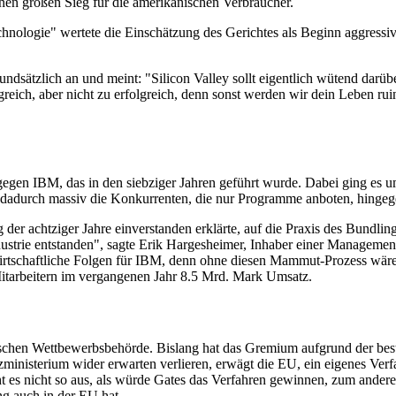
inen großen Sieg für die amerikanischen Verbraucher.
nologie" wertete die Einschätzung des Gerichtes als Beginn aggressive
undsätzlich an und meint: "Silicon Valley sollt eigentlich wütend darü
eich, aber nicht zu erfolgreich, denn sonst werden wir dein Leben ruin
gegen IBM, das in den siebziger Jahren geführt wurde. Dabei ging es 
 dadurch massiv die Konkurrenten, die nur Programme anboten, hinge
der achtziger Jahre einverstanden erklärte, auf die Praxis des Bundli
dustrie entstanden", sagte Erik Hargesheimer, Inhaber einer Manageme
h wirtschaftliche Folgen für IBM, denn ohne diesen Mammut-Prozess 
Mitarbeitern im vergangenen Jahr 8.5 Mrd. Mark Umsatz.
opäischen Wettbewerbsbehörde. Bislang hat das Gremium aufgrund der 
izministerium wider erwarten verlieren, erwägt die EU, ein eigenes Verfa
 es nicht so aus, als würde Gates das Verfahren gewinnen, zum andere
g auch in der EU hat.