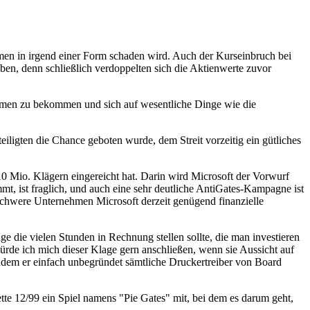
hmen in irgend einer Form schaden wird. Auch der Kurseinbruch bei
ben, denn schließlich verdoppelten sich die Aktienwerte zuvor
Atmen zu bekommen und sich auf wesentliche Dinge wie die
teiligten die Chance geboten wurde, dem Streit vorzeitig ein gütliches
0 Mio. Klägern eingereicht hat. Darin wird Microsoft der Vorwurf
t, ist fraglich, und auch eine sehr deutliche AntiGates-Kampagne ist
schwere Unternehmen Microsoft derzeit genügend finanzielle
ge die vielen Stunden in Rechnung stellen sollte, die man investieren
de ich mich dieser Klage gern anschließen, wenn sie Aussicht auf
hdem er einfach unbegründet sämtliche Druckertreiber von Board
kette 12/99 ein Spiel namens "Pie Gates" mit, bei dem es darum geht,