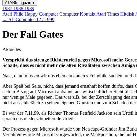
ATARImagazin
▾
1987
1988
1989
Atari Phile
Happy Computer
Computer Kontakt
Atari Times
Hitdisk
← ST-Computer 12 / 1999
Der Fall Gates
Aktuelles
Verspricht das strenge Richterurteil gegen Microsoft mehr Gerec
Schade, dass es nicht mehr die alten Rivalitäten zwischen Amig
Naja, dann müssen wir uns eben ein anderes Feindbild suchen, und das 
Aber Spaß bei Seite, nicht, dass jemand ernsthaft hoffen dürfte, das
sich in Bezug auf Microsoft anbahnt, aus wirtschaftlicher Sicht für je
nur wenige Male gegeben. Das war z.B. bei der Zerschlagung des ame
nicht ausschließlich zu seinen eigenen Gunsten und zum Schaden de
Es war der 7.11.99, als Richter Thomas Penfield Jackson sein Urteil
sprach das niederschmetternde Urteil.
Der Prozess gegen Microsoft wurde von Netscape-Gründer Jim Barksd
Verfahren wurde Microsoft vorgeworfen, die Markposition, die mit H