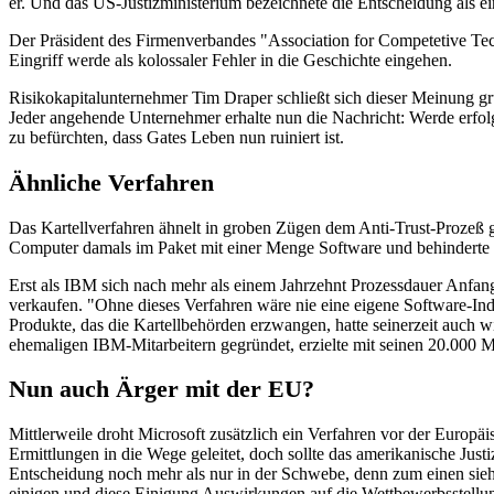
er. Und das US-Justizministerium bezeichnete die Entscheidung als e
Der Präsident des Firmenverbandes "Association for Competetive Tech
Eingriff werde als kolossaler Fehler in die Geschichte eingehen.
Risikokapitalunternehmer Tim Draper schließt sich dieser Meinung gr
Jeder angehende Unternehmer erhalte nun die Nachricht: Werde erfolgr
zu befürchten, dass Gates Leben nun ruiniert ist.
Ähnliche Verfahren
Das Kartellverfahren ähnelt in groben Zügen dem Anti-Trust-Prozeß 
Computer damals im Paket mit einer Menge Software und behinderte
Erst als IBM sich nach mehr als einem Jahrzehnt Prozessdauer Anfang 
verkaufen. "Ohne dieses Verfahren wäre nie eine eigene Software-In
Produkte, das die Kartellbehörden erzwangen, hatte seinerzeit auc
ehemaligen IBM-Mitarbeitern gegründet, erzielte mit seinen 20.000 
Nun auch Ärger mit der EU?
Mittlerweile droht Microsoft zusätzlich ein Verfahren vor der Eur
Ermittlungen in die Wege geleitet, doch sollte das amerikanische Just
Entscheidung noch mehr als nur in der Schwebe, denn zum einen sieht
einigen und diese Einigung Auswirkungen auf die Wettbewerbsstellun