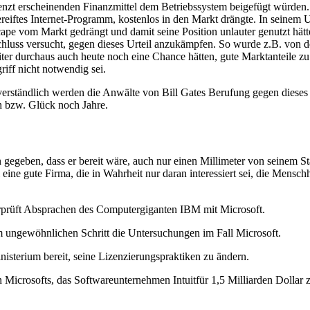
t erscheinenden Finanzmittel dem Betriebssystem beigefügt würden. Ex
gereiftes Internet-Programm, kostenlos in den Markt drängte. In seine
ape vom Markt gedrängt und damit seine Position unlauter genutzt hätte
chluss versucht, gegen dieses Urteil anzukämpfen. So wurde z.B. von 
r durchaus auch heute noch eine Chance hätten, gute Marktanteile zu
riff nicht notwendig sei.
tverständlich werden die Anwälte von Bill Gates Berufung gegen dieses 
ch bzw. Glück noch Jahre.
en gegeben, dass er bereit wäre, auch nur einen Millimeter von seinem
i eine gute Firma, die in Wahrheit nur daran interessiert sei, die Mens
rprüft Absprachen des Computergiganten IBM mit Microsoft.
 ungewöhnlichen Schritt die Untersuchungen im Fall Microsoft.
inisterium bereit, seine Lizenzierungspraktiken zu ändern.
 Microsofts, das Softwareunternehmen Intuitfür 1,5 Milliarden Dollar zu