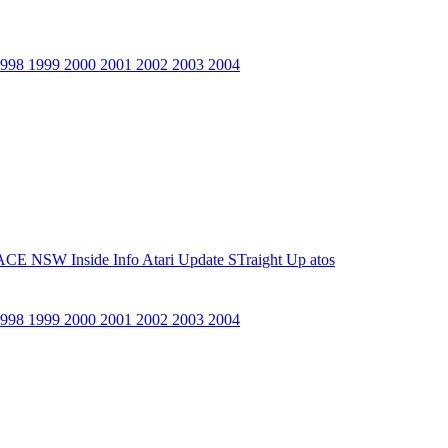
1998
1999
2000
2001
2002
2003
2004
ACE NSW Inside Info
Atari Update
STraight Up
atos
1998
1999
2000
2001
2002
2003
2004