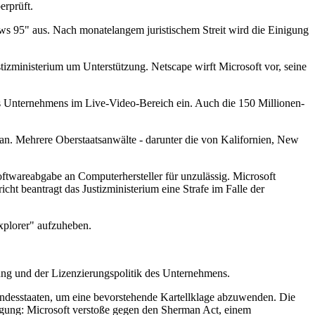
rprüft.
ws 95" aus. Nach monatelangem juristischem Streit wird die Einigung
izministerium um Unterstützung. Netscape wirft Microsoft vor, seine
s Unternehmens im Live-Video-Bereich ein. Auch die 150 Millionen-
an. Mehrere Oberstaatsanwälte - darunter die von Kalifornien, New
ftwareabgabe an Computerhersteller für unzulässig. Microsoft
ht beantragt das Justizministerium eine Strafe im Falle der
xplorer" aufzuheben.
ung und der Lizenzierungspolitik des Unternehmens.
undesstaaten, um eine bevorstehende Kartellklage abzuwenden. Die
igung: Microsoft verstoße gegen den Sherman Act, einem