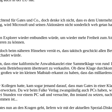
rnichtend für Gates und Co., doch denke ich nicht, dass es dem Unterne
g, wird Microsoft und seinen Aktionären nicht sonderlich weh getan ha
 den Explorer wieder entbundlen würde, um wieder mehr Freiheit zum 
eren zu können.
 doch beim näheren Hinsehen verrät es, dass taktisch geschickt allen Be
schadet würde.
, dass eine kalifornische Anwaltskanzlei eine Sammelklage von rund 1
ein Betriebssystem überteuert zu verkaufen. Ob diese Klage durchkomm
m großen wie im kleinen Maßstab erkannt zu haben, dass das milliarden
r Kollegen hatte, kam sogar jemand darauf, dass man Gates in einer Kla
rwecken. Da wir beim Falke Verlag zwangsläufig auch PCs haben, wür
i Stunden vor einem PC saß und versuchte, ihn instand zu setzen, nac
mmen ist...
 Gates nun an den Kragen geht, liefern wir mit der aktuellen Spezial-Dis