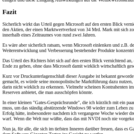
Fazit
Sicherlich wirkt das Urteil gegen Microsoft auf den ersten Blick ve
den Aktien, der einen Marktwertverlust von 34 Mrd. Mark mit sich zo
innerhalb eines Zeitraumes von rund zwei Jahren.
Es wäre aber sicherlich ratsam, wenn Microsoft einlenken und z.B.
Weiterentwicklung und Verbesserung bestehender Produkte konzentri
Das Urteil des Richters hört sich auf den ersten Blick vernichtend an,
Ende zu geben, ohne dass Microsoft damit wirklich wirtschaftlich ge
Kurz vor Druckunterlagenschluß dieser Ausgabe ist bekannt geworden
gemacht, es würde seine monopolistische Marktführung dazu nutzen, s
darin nicht wirklich zu erkennen. Vielmehr scheinen Kontrahenten i
Reserven anbietet, die man ausschöpfen könnte.
In einer kleinen "Gates-Gesprächsrunde", die ich kürzlich mit ein paa
muss, um das ständig abstürzende Windows 98 wieder zum Leben zu e
Erfolg hätte, insbesondere nachdem ich vergangene Woche wieder dre
warf. Wenn die Welt nur wüßte, dass das mit NVDI noch nie vorgeko
Nun ja, für alle, die sich im tiefsten Inneren darüber freuen, dass es