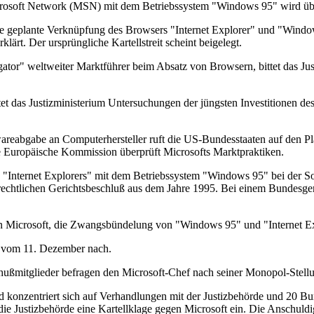
crosoft Network (MSN) mit dem Betriebssystem "Windows 95" wird übe
ie geplante Verknüpfung des Browsers "Internet Explorer" und "Windo
lärt. Der ursprüngliche Kartellstreit scheint beigelegt.
or" weltweiter Marktführer beim Absatz von Browsern, bittet das Just
 das Justizministerium Untersuchungen der jüngsten Investitionen de
areabgabe an Computerhersteller ruft die US-Bundesstaaten auf den Pl
e Europäische Kommission überprüft Microsofts Marktpraktiken.
s "Internet Explorers" mit dem Betriebssystem "Windows 95" bei der So
rechtlichen Gerichtsbeschluß aus dem Jahre 1995. Bei einem Bundesgeric
n Microsoft, die Zwangsbündelung von "Windows 95" und "Internet E
n vom 11. Dezember nach.
hußmitglieder befragen den Microsoft-Chef nach seiner Monopol-Stell
 konzentriert sich auf Verhandlungen mit der Justizbehörde und 20 B
ie Justizbehörde eine Kartellklage gegen Microsoft ein. Die Anschuld