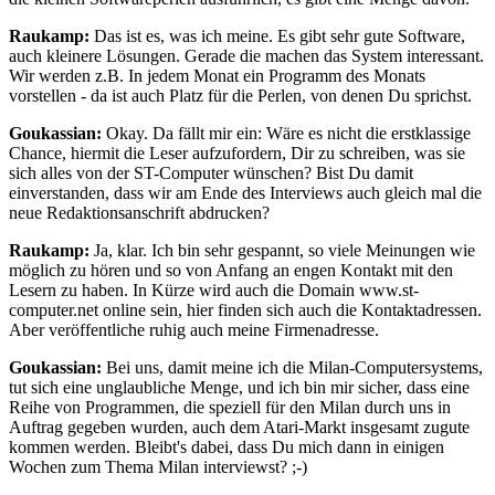
Raukamp:
Das ist es, was ich meine. Es gibt sehr gute Software,
auch kleinere Lösungen. Gerade die machen das System interessant.
Wir werden z.B. In jedem Monat ein Programm des Monats
vorstellen - da ist auch Platz für die Perlen, von denen Du sprichst.
Goukassian:
Okay. Da fällt mir ein: Wäre es nicht die erstklassige
Chance, hiermit die Leser aufzufordern, Dir zu schreiben, was sie
sich alles von der ST-Computer wünschen? Bist Du damit
einverstanden, dass wir am Ende des Interviews auch gleich mal die
neue Redaktionsanschrift abdrucken?
Raukamp:
Ja, klar. Ich bin sehr gespannt, so viele Meinungen wie
möglich zu hören und so von Anfang an engen Kontakt mit den
Lesern zu haben. In Kürze wird auch die Domain www.st-
computer.net online sein, hier finden sich auch die Kontaktadressen.
Aber veröffentliche ruhig auch meine Firmenadresse.
Goukassian:
Bei uns, damit meine ich die Milan-Computersystems,
tut sich eine unglaubliche Menge, und ich bin mir sicher, dass eine
Reihe von Programmen, die speziell für den Milan durch uns in
Auftrag gegeben wurden, auch dem Atari-Markt insgesamt zugute
kommen werden. Bleibt's dabei, dass Du mich dann in einigen
Wochen zum Thema Milan interviewst? ;-)