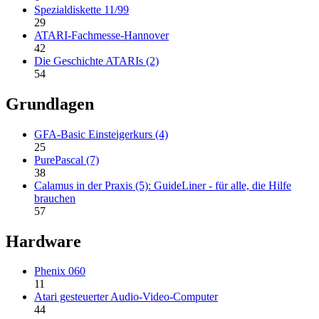
Spezialdiskette 11/99
29
ATARI-Fachmesse-Hannover
42
Die Geschichte ATARIs (2)
54
Grundlagen
GFA-Basic Einsteigerkurs (4)
25
PurePascal (7)
38
Calamus in der Praxis (5): GuideLiner - für alle, die Hilfe
brauchen
57
Hardware
Phenix 060
11
Atari gesteuerter Audio-Video-Computer
44