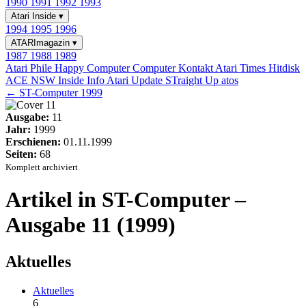
1990
1991
1992
1993
Atari Inside
▾
1994
1995
1996
ATARImagazin
▾
1987
1988
1989
Atari Phile
Happy Computer
Computer Kontakt
Atari Times
Hitdisk
ACE NSW Inside Info
Atari Update
STraight Up
atos
← ST-Computer 1999
Ausgabe:
11
Jahr:
1999
Erschienen:
01.11.1999
Seiten:
68
Komplett archiviert
Artikel in ST-Computer –
Ausgabe 11 (1999)
Aktuelles
Aktuelles
6