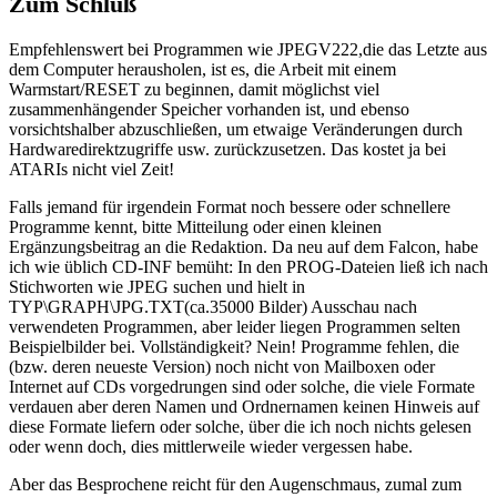
Zum Schluß
Empfehlenswert bei Programmen wie JPEGV222,die das Letzte aus
dem Computer herausholen, ist es, die Arbeit mit einem
Warmstart/RESET zu beginnen, damit möglichst viel
zusammenhängender Speicher vorhanden ist, und ebenso
vorsichtshalber abzuschließen, um etwaige Veränderungen durch
Hardwaredirektzugriffe usw. zurückzusetzen. Das kostet ja bei
ATARIs nicht viel Zeit!
Falls jemand für irgendein Format noch bessere oder schnellere
Programme kennt, bitte Mitteilung oder einen kleinen
Ergänzungsbeitrag an die Redaktion. Da neu auf dem Falcon, habe
ich wie üblich CD-INF bemüht: In den PROG-Dateien ließ ich nach
Stichworten wie JPEG suchen und hielt in
TYP\GRAPH\JPG.TXT(ca.35000 Bilder) Ausschau nach
verwendeten Programmen, aber leider liegen Programmen selten
Beispielbilder bei. Vollständigkeit? Nein! Programme fehlen, die
(bzw. deren neueste Version) noch nicht von Mailboxen oder
Internet auf CDs vorgedrungen sind oder solche, die viele Formate
verdauen aber deren Namen und Ordnernamen keinen Hinweis auf
diese Formate liefern oder solche, über die ich noch nichts gelesen
oder wenn doch, dies mittlerweile wieder vergessen habe.
Aber das Besprochene reicht für den Augenschmaus, zumal zum