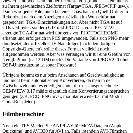
viewed“ und wechseln mit der Leertaste von „none“ = „kein/nichts“
zu Ihrem gewünschten Zielformat (Targa=TGA, JPEG=JFIF usw.).
Dann wird jedes Bild, auch bei einer Diaschau, im Quell-Ordner in
Rekordzeit nach dem Anzeigen zusätzlich im Wunschformat
gespeichert. TGA-Einschränkungen s.o. Aber nicht TGA ist auf
CDs verbreitet, sondern GIF und JPG! Das von JPEGV222
erzeugte TGA-Format wird übrigens von PHOTOCHROME
erkannt und erfolgreich in PCS umgewandelt. Falls sich PNG mehr
durchsetzt, der offizielle GIF-Nachfolger (nach den dortigen
Copyright-Querelen), sollte dieses Format vielleicht noch
aufgenommen werden. Aber was verlangen wir für eine Gebühr von
5 engl. Pfund (ca.12 DM) noch? Die Variante von JPEGV220 ohne
DSP-Unterstützung ist sogar Freeware!
Übrigens kommt es nur beim Anschauen auf Geschwindigkeit an
und nicht beim automatischen Konvertieren, da man in der
Zwischenzeit anderes erledigen kann, d.h. das ausgezeichnete
GEMVIEW 3.17 müßte eigentlich allen Konvertierungsansprüchen
genügen (z.B. PCD, PNG uva., modular erweiterbar mit Modul-
Code-Beispielen).
Filmbetrachter
Noch ein TIP: Melden Sie ANIPLAY für MOV-Dateien (Apple
Quicktime) und AVI030 für AVI an. Falls irgendein AVI-Filmchen