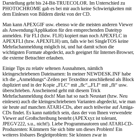
Darstellung geht bis 24-Bit-TRUECOLOR. Im Unterschied zu
PHOTOCHROME gab es bei mir auch keine Schwierigkeiten mit
dem Einlesen von Bildern direkt von der CD.
Man kann APEXGIF usw. ebenso wie die meisten anderen Viewer
als Anwendung/Applikation für den entsprechenden Dateityp
anmelden. Für FLI (bzw. FLH) kopiert man noch APEXFLC in
APEXFLI (bzw. APEXFLH) um, falls wie bei SingleTOS keine
Mehrfachanmeldung möglich ist, und hat damit schon die
wichtigsten Formate abgedeckt, auch geeignet für Internet-Browser,
die externe Betrachter erlauben.
Einige Tips zu relativ seltenen Ausnahmen, nämlich
kleingeschriebenen Dateinamen: In meiner NEWDESK.INF habe
ich die „Anmeldungs“-Zeilen per Texteditor anschließend als Block
dupliziert und in der Kopie „FLC“ mit „flc“,„FLI“ mit „fli“ usw.
überschrieben. Anscheinend geht mit diesem Trick
Mehrfachanmeldung doch! Man hat so nach Neustart (bzw. Neu
einlesen) auch die kleingeschriebenen Varianten abgedeckt, wie man
sie heute auf manchen ATARI-CDs, aber auch teilweise auf Amiga-
CDs findet. Es kann natürlich sein, dass der von Ihnen verwendete
Viewer auf Großschreibung besteht (APEXxyz ist tolerant,
JPEGV222, s.u., nicht!). Liebe Programmautoren und ATARI-CD-
Produzenten: Kümmern Sie sich bitte um dieses Problem! Ein
weiteres lösbares Begleitproblem: Sie können zwar in