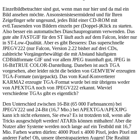
Einzelbildbetrachter sind gut, wenn man nur hier und da mal ein
Bild ansehen möchte. Ansonstenistesermüdend und für Ihren
Zeigefinger sehr ungesund, jedes Bild einer CD-ROM mit
evtl.Tausenden von Bildern einzeln per (Doppel-)Klick zu starten.
Also besser ein automatisches Diaschauprogramm verwenden. Das
gute alte FASTGIF für den ST läuft auch auf dem Falcon, leider nur
in ST-Low-Qualität. Aber es gibt Besseres: Das superschnelle
JPEGV222 (nur Falcon, Version 2.22 bisher auf drei CDs,
zahlreiche Vorgängerbewältigt die mit Abstand häufigsten
CDBildformate GIF und vor allem JPEG traumhaft gut, JPEG in
16-BitTRUE COLOR-Darstellung. Daneben ist auch TGA
vorgesehen, aber leider nicht die beiden von GEMVIEW erzeugten
TGA-Formate (un/gepackt). Das vom Kauf-Konvertierer
KARMA2 erzeugte TGA-Format wurde bei mir übrigens weder
von APEXTGA noch von JPEGV222 erkannt. Wieviel
verschiedene TGAs gibt es eigentlich?
Den Unterschied zwischen 16-Bit (65 000 Farbnuancen) bei
JPEGV222 und 24-Bit (16,7 Mio.) bei APEXTGA/APEXJPG
kann ich nicht erkennen, Sie etwa? Es ist trotzdem toll, wenn alle
Tricks ausgeschöpft werden! ATARIs können mithalten! Aber die
Nutzer aller Systeme werden noch lange auf ein Testbild mit 16,7
Mio. Farben warten dürfen: 4000 Pixel x 4000 Pixel, jedes Pixel mit
anderer Farbe! Oh, unsere überstrapazierten Augen! Die Realität