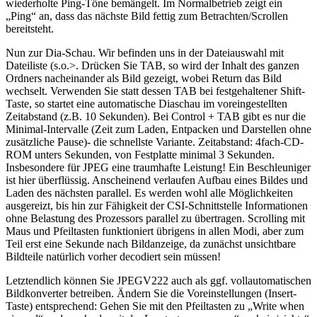
wiederholte Ping-Töne bemängelt. Im Normalbetrieb zeigt ein
„Ping“ an, dass das nächste Bild fettig zum Betrachten/Scrollen
bereitsteht.
Nun zur Dia-Schau. Wir befinden uns in der Dateiauswahl mit
Dateiliste (s.o.>. Drücken Sie TAB, so wird der Inhalt des ganzen
Ordners nacheinander als Bild gezeigt, wobei Return das Bild
wechselt. Verwenden Sie statt dessen TAB bei festgehaltener Shift-
Taste, so startet eine automatische Diaschau im voreingestellten
Zeitabstand (z.B. 10 Sekunden). Bei Control + TAB gibt es nur die
Minimal-Intervalle (Zeit zum Laden, Entpacken und Darstellen ohne
zusätzliche Pause)- die schnellste Variante. Zeitabstand: 4fach-CD-
ROM unters Sekunden, von Festplatte minimal 3 Sekunden.
Insbesondere für JPEG eine traumhafte Leistung! Ein Beschleuniger
ist hier überflüssig. Anscheinend verlaufen Aufbau eines Bildes und
Laden des nächsten parallel. Es werden wohl alle Möglichkeiten
ausgereizt, bis hin zur Fähigkeit der CSI-Schnittstelle Informationen
ohne Belastung des Prozessors parallel zu übertragen. Scrolling mit
Maus und Pfeiltasten funktioniert übrigens in allen Modi, aber zum
Teil erst eine Sekunde nach Bildanzeige, da zunächst unsichtbare
Bildteile natürlich vorher decodiert sein müssen!
Letztendlich können Sie JPEGV222 auch als ggf. vollautomatischen
Bildkonverter betreiben. Ändern Sie die Voreinstellungen (Insert-
Taste) entsprechend: Gehen Sie mit den Pfeiltasten zu „Write when