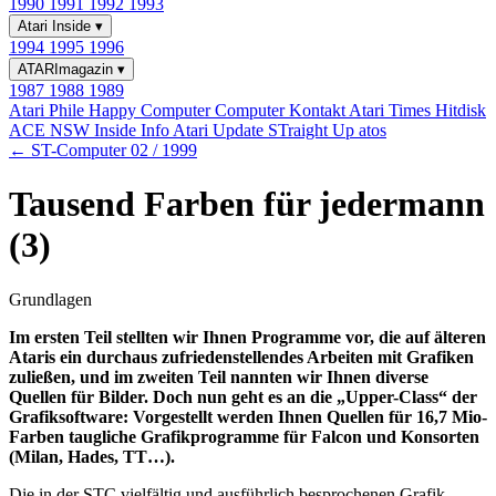
1990
1991
1992
1993
Atari Inside
▾
1994
1995
1996
ATARImagazin
▾
1987
1988
1989
Atari Phile
Happy Computer
Computer Kontakt
Atari Times
Hitdisk
ACE NSW Inside Info
Atari Update
STraight Up
atos
← ST-Computer 02 / 1999
Tausend Farben für jedermann
(3)
Grundlagen
Im ersten Teil stellten wir Ihnen Programme vor, die auf älteren
Ataris ein durchaus zufriedenstellendes Arbeiten mit Grafiken
zuließen, und im zweiten Teil nannten wir Ihnen diverse
Quellen für Bilder. Doch nun geht es an die „Upper-Class“ der
Grafiksoftware: Vorgestellt werden Ihnen Quellen für 16,7 Mio-
Farben taugliche Grafikprogramme für Falcon und Konsorten
(Milan, Hades, TT…).
Die in der STC vielfältig und ausführlich besprochenen Grafik-