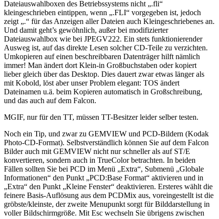
Dateiauswahlboxen des Betriebssystems nicht „.fli“
kleingeschrieben eintippen, wenn „.FLI“ vorgegeben ist, jedoch
zeigt „.“ für das Anzeigen aller Dateien auch Kleingeschriebenes an.
Und damit geht’s gewöhnlich, außer bei modifizierter
Dateiauswahlbox wie bei JPEGV222. Ein stets funktionierender
Ausweg ist, auf das direkte Lesen solcher CD-Teile zu verzichten.
Umkopieren auf einen beschreibbaren Datenträger hilft nämlich
immer! Man ändert dort Klein-in Großbuchstaben oder kopiert
lieber gleich über das Desktop. Dies dauert zwar etwas länger als
mit Kobold, löst aber unser Problem elegant: TOS ändert
Dateinamen u.ä. beim Kopieren automatisch in Großschreibung,
und das auch auf dem Falcon.
MGIF, nur für den TT, müssen TT-Besitzer leider selber testen.
Noch ein Tip, und zwar zu GEMVIEW und PCD-Bildern (Kodak
Photo-CD-Format). Selbstverständlich können Sie auf dem Falcon
Bilder auch mit GEMVIEW nicht nur schneller als auf ST/E
konvertieren, sondern auch in TrueColor betrachten. In beiden
Fällen sollten Sie bei PCD im Menü „Extra“, Submenü „Globale
Informationen“ den Punkt „PCD:Base Format“ aktivieren und in
„Extra“ den Punkt „Kleine Fenster“ deaktivieren. Ersteres wählt die
feinere Basis-Auflösung aus dem PCDMix aus, voreingestellt ist die
gröbste/kleinste, der zweite Menupunkt sorgt für Bilddarstellung in
voller Bildschirmgröße. Mit Esc wechseln Sie übrigens zwischen