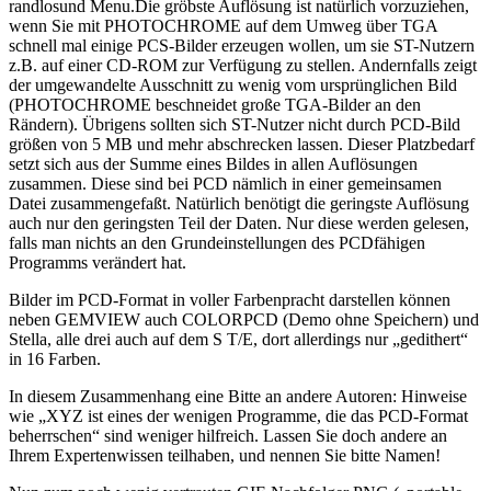
randlosund Menu.Die gröbste Auflösung ist natürlich vorzuziehen,
wenn Sie mit PHOTOCHROME auf dem Umweg über TGA
schnell mal einige PCS-Bilder erzeugen wollen, um sie ST-Nutzern
z.B. auf einer CD-ROM zur Verfügung zu stellen. Andernfalls zeigt
der umgewandelte Ausschnitt zu wenig vom ursprünglichen Bild
(PHOTOCHROME beschneidet große TGA-Bilder an den
Rändern). Übrigens sollten sich ST-Nutzer nicht durch PCD-Bild
größen von 5 MB und mehr abschrecken lassen. Dieser Platzbedarf
setzt sich aus der Summe eines Bildes in allen Auflösungen
zusammen. Diese sind bei PCD nämlich in einer gemeinsamen
Datei zusammengefaßt. Natürlich benötigt die geringste Auflösung
auch nur den geringsten Teil der Daten. Nur diese werden gelesen,
falls man nichts an den Grundeinstellungen des PCDfähigen
Programms verändert hat.
Bilder im PCD-Format in voller Farbenpracht darstellen können
neben GEMVIEW auch COLORPCD (Demo ohne Speichern) und
Stella, alle drei auch auf dem S T/E, dort allerdings nur „gedithert“
in 16 Farben.
In diesem Zusammenhang eine Bitte an andere Autoren: Hinweise
wie „XYZ ist eines der wenigen Programme, die das PCD-Format
beherrschen“ sind weniger hilfreich. Lassen Sie doch andere an
Ihrem Expertenwissen teilhaben, und nennen Sie bitte Namen!