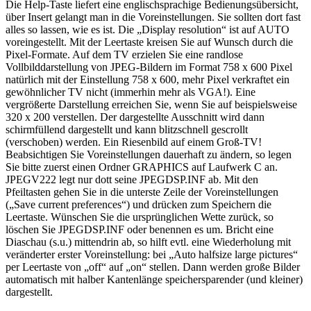
Die Help-Taste liefert eine englischsprachige Bedienungsübersicht,
über Insert gelangt man in die Voreinstellungen. Sie sollten dort fast
alles so lassen, wie es ist. Die „Display resolution“ ist auf AUTO
voreingestellt. Mit der Leertaste kreisen Sie auf Wunsch durch die
Pixel-Formate. Auf dem TV erzielen Sie eine randlose
Vollbilddarstellung von JPEG-Bildern im Format 758 x 600 Pixel
natürlich mit der Einstellung 758 x 600, mehr Pixel verkraftet ein
gewöhnlicher TV nicht (immerhin mehr als VGA!). Eine
vergrößerte Darstellung erreichen Sie, wenn Sie auf beispielsweise
320 x 200 verstellen. Der dargestellte Ausschnitt wird dann
schirmfüllend dargestellt und kann blitzschnell gescrollt
(verschoben) werden. Ein Riesenbild auf einem Groß-TV!
Beabsichtigen Sie Voreinstellungen dauerhaft zu ändern, so legen
Sie bitte zuerst einen Ordner GRAPHICS auf Laufwerk C an.
JPEGV222 legt nur dott seine JPEGDSP.INF ab. Mit den
Pfeiltasten gehen Sie in die unterste Zeile der Voreinstellungen
(„Save current preferences“) und drücken zum Speichern die
Leertaste. Wünschen Sie die ursprünglichen Wette zurück, so
löschen Sie JPEGDSP.INF oder benennen es um. Bricht eine
Diaschau (s.u.) mittendrin ab, so hilft evtl. eine Wiederholung mit
veränderter erster Voreinstellung: bei „Auto halfsize large pictures“
per Leertaste von „off“ auf „on“ stellen. Dann werden große Bilder
automatisch mit halber Kantenlänge speichersparender (und kleiner)
dargestellt.