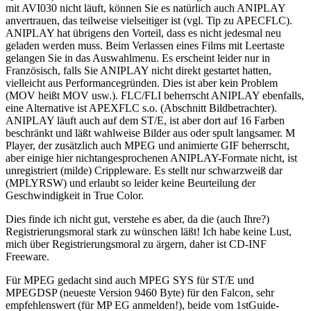
mit AVI030 nicht läuft, können Sie es natürlich auch ANIPLAY
anvertrauen, das teilweise vielseitiger ist (vgl. Tip zu APECFLC).
ANIPLAY hat übrigens den Vorteil, dass es nicht jedesmal neu
geladen werden muss. Beim Verlassen eines Films mit Leertaste
gelangen Sie in das Auswahlmenu. Es erscheint leider nur in
Französisch, falls Sie ANIPLAY nicht direkt gestartet hatten,
vielleicht aus Performancegründen. Dies ist aber kein Problem
(MOV heißt MOV usw.). FLC/FLI beherrscht ANIPLAY ebenfalls,
eine Alternative ist APEXFLC s.o. (Abschnitt Bildbetrachter).
ANIPLAY läuft auch auf dem ST/E, ist aber dort auf 16 Farben
beschränkt und läßt wahlweise Bilder aus oder spult langsamer. M
Player, der zusätzlich auch MPEG und animierte GIF beherrscht,
aber einige hier nichtangesprochenen ANIPLAY-Formate nicht, ist
unregistriert (milde) Crippleware. Es stellt nur schwarzweiß dar
(MPLYRSW) und erlaubt so leider keine Beurteilung der
Geschwindigkeit in True Color.
Dies finde ich nicht gut, verstehe es aber, da die (auch Ihre?)
Registrierungsmoral stark zu wünschen läßt! Ich habe keine Lust,
mich über Registrierungsmoral zu ärgern, daher ist CD-INF
Freeware.
Für MPEG gedacht sind auch MPEG SYS für ST/E und
MPEGDSP (neueste Version 9460 Byte) für den Falcon, sehr
empfehlenswert (für MP EG anmelden!), beide vom 1stGuide-