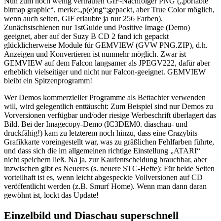
Nun zum noch wenig vertrauten GIF-Nachfolger PNG („portable
bitmap graphic“, merke:„p(e)ng“;gepackt, aber True Color möglich,
wenn auch selten, GIF erlaubte ja nur 256 Farben).
Zunächstschienen nur 1stGuide und Positive Image (Demo)
geeignet, aber auf der Suzy B CD 2 fand ich gepackt
glücklicherweise Module für GEMVIEW (GVW PNG.ZIP), d.h.
Anzeigen und Konvertieren ist nunmehr möglich. Zwar ist
GEMVIEW auf dem Falcon langsamer als JPEGV222, dafür aber
erheblich vielseitiger und nicht nur Falcon-geeignet. GEMVIEW
bleibt ein Spitzenprogramm!
Wer Demos kommerzieller Programme als Bettachter verwenden
will, wird gelegentlich enttäuscht: Zum Beispiel sind nur Demos zu
Vorversionen verfügbar und/oder riesige Werbeschrift überlagert das
Bild. Bei der Imagecopy-Demo (IC3DEM0. diaschau- und
druckfähig!) kam zu letzterem noch hinzu, dass eine Crazybits
Grafikkarte voreingestellt war, was zu gräßlichen Fehlfarben führte,
und dass sich die im allgemeinen richtige Einstellung „ATARI“
nicht speichern ließ. Na ja, zur Kaufentscheidung brauchbar, aber
inzwischen gibt es Neueres (s. neuere STC-Hefte): Für beide Seiten
vorteilhaft ist es, wenn leicht abgespeckte Vollversionen auf CD
veröffentlicht werden (z.B. Smurf Home). Wenn man dann daran
gewöhnt ist, lockt das Update!
Einzelbild und Diaschau superschnell