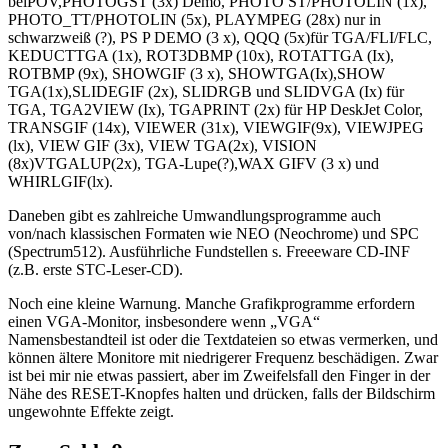
beiPOV,PHOTOGST (3x) Demo, PHOTO ST/PHOTOLIN (1x),
PHOTO_TT/PHOTOLIN (5x), PLAYMPEG (28x) nur in
schwarzweiß (?), PS P DEMO (3 x), QQQ (5x)für TGA/FLI/FLC,
KEDUCTTGA (1x), ROT3DBMP (10x), ROTATTGA (Ix),
ROTBMP (9x), SHOWGIF (3 x), SHOWTGA(Ix),SHOW
TGA(1x),SLIDEGIF (2x), SLIDRGB und SLIDVGA (Ix) für
TGA, TGA2VIEW (Ix), TGAPRINT (2x) für HP DeskJet Color,
TRANSGIF (14x), VIEWER (31x), VIEWGIF(9x), VIEWJPEG
(lx), VIEW GIF (3x), VIEW TGA(2x), VISION
(8x)VTGALUP(2x), TGA-Lupe(?),WAX GIFV (3 x) und
WHIRLGIF(lx).
Daneben gibt es zahlreiche Umwandlungsprogramme auch
von/nach klassischen Formaten wie NEO (Neochrome) und SPC
(Spectrum512). Ausführliche Fundstellen s. Freeeware CD-INF
(z.B. erste STC-Leser-CD).
Noch eine kleine Warnung. Manche Grafikprogramme erfordern
einen VGA-Monitor, insbesondere wenn „VGA“
Namensbestandteil ist oder die Textdateien so etwas vermerken, und
können ältere Monitore mit niedrigerer Frequenz beschädigen. Zwar
ist bei mir nie etwas passiert, aber im Zweifelsfall den Finger in der
Nähe des RESET-Knopfes halten und drücken, falls der Bildschirm
ungewohnte Effekte zeigt.