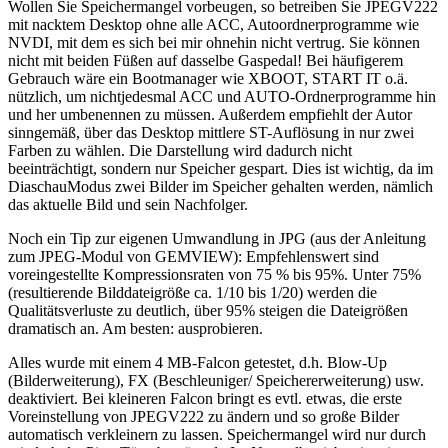
Wollen Sie Speichermangel vorbeugen, so betreiben Sie JPEGV222
mit nacktem Desktop ohne alle ACC, Autoordnerprogramme wie
NVDI, mit dem es sich bei mir ohnehin nicht vertrug. Sie können
nicht mit beiden Füßen auf dasselbe Gaspedal! Bei häufigerem
Gebrauch wäre ein Bootmanager wie XBOOT, START IT o.ä.
nützlich, um nichtjedesmal ACC und AUTO-Ordnerprogramme hin
und her umbenennen zu müssen. Außerdem empfiehlt der Autor
sinngemäß, über das Desktop mittlere ST-Auflösung in nur zwei
Farben zu wählen. Die Darstellung wird dadurch nicht
beeinträchtigt, sondern nur Speicher gespart. Dies ist wichtig, da im
DiaschauModus zwei Bilder im Speicher gehalten werden, nämlich
das aktuelle Bild und sein Nachfolger.
Noch ein Tip zur eigenen Umwandlung in JPG (aus der Anleitung
zum JPEG-Modul von GEMVIEW): Empfehlenswert sind
voreingestellte Kompressionsraten von 75 % bis 95%. Unter 75%
(resultierende Bilddateigröße ca. 1/10 bis 1/20) werden die
Qualitätsverluste zu deutlich, über 95% steigen die Dateigrößen
dramatisch an. Am besten: ausprobieren.
Alles wurde mit einem 4 MB-Falcon getestet, d.h. Blow-Up
(Bilderweiterung), FX (Beschleuniger/ Speichererweiterung) usw.
deaktiviert. Bei kleineren Falcon bringt es evtl. etwas, die erste
Voreinstellung von JPEGV222 zu ändern und so große Bilder
automatisch verkleinern zu lassen. Speichermangel wird nur durch