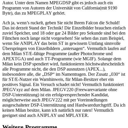
Autor. Unter dem Namen MPEGDSP gibt es jedoch auch ein
Programm von Autoren der Universität von California(mit 9190
Byte), das zu MPEGPLAY gehört.
Ach ja, wenn’s ruckelt, geben Sie nicht Ihrem Falcon die Schuld!
Das ist derzeit Stand der Technik! Die Einzelbilder brauchen einfach
zuviel Speicher, und 18 oder gar 24 Bilder pro Sekunde sind bei den
Filmchen noch lange nicht vorgesehen! Sie sehen das zum Beispiel,
wenn Sie ANIPLAY das beim ST in gewissem Umfang sinnvolle
Überspringen von Einzelbildern „untersagen“. Vermutlich laufen auf
dem Milan ST/E-fähige Programme (außer Photochrome und
APEXTGA) und auch TT-Programme (wie MGIF). Solange dem
Milan kein DSP spendiert wird, funktionieren höchstwahrscheinlich
alle Programme nicht, die den DSP ausnutzen (APEX...),
insbesondere alle, die „DSP“ im Namentragen. Der Zusatz „030“ ist
für ST/E-Nutzer ein Warnhinweis, für Milan-Besitzer eher ein
positives Signal. Ein Versuch schadet nicht! Vermutlich funktioniert
JPEGVxyz auf dem Milan. JPEGV220 (Freewarevariante ohne
DSP-Unterstützung) ist ein erfolgversprechender Kandidat,
möglicherweise auch JPEGV222 mit per Voreinstellungen
ausgeschalteter DSP-Unterstützung und Hardwaredurchgriff. Da ich
keinen Milan besitze, kann ich natürlich nur raten! Vermutlich
geeignet sind auch ANIPLAY und MPLAYER.
Weitere Programme