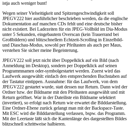
istja auch weniger bunt!
Wegen seiner Vielseitigkeit und Spitzengeschwindigkeit soll
JPEGV222 hier ausführlicher beschrieben werden, da die englische
Dokumentation auf manchen CDs fehlt und eine deutsche bisher
nicht existiert. Bei Ladezeiten für ein JPEG-Vollbild im Dia-Modus
unter 5 Sekunden, eingebautem Overscan (kein Trauerrand bei
Großbildern) und blitzschnellem Echtzeit-Scrolling in Einzelbild-
und Diaschau-Modus, sowohl per Pfeiltasten als auch per Maus,
verstehen Sie sicher meine Begeisterung.
JPEGV222 soll jetzt nicht über Doppelklick auf ein Bild (nach
Anmeldung im Desktop), sondern per Doppelklick auf seinen
Programmnamen oder-symbolgestartet werden. Zuerst wird das
Laufwerk ausgewählt: einfach den entsprechenden Buchstaben auf
der Tastatur eintippen. Ausnahme: für das Laufwerk, von dem
JPEGV222 gestartet wurde, statt dessen nur Return. Dann wird der
Ordner bzw. der Bildname mit den Pfeiltasten ausgewählt und mit
Return geöffnet. War in der Dateiliste ein Bildname selektiert
(invertiert), so erfolgt nach Return wie erwartet die Bilddarstellung.
Eine Ordner-Ebene zurück gelangt man mit der Backspace-Taste.
Mit ESC wird die Bilddarstellung verlassen, bspw. das Programm.
Mit der Leertaste läßt sich die Kantenlänge des dargestellten Bildes
blitzschnell schrittweise halbieren.