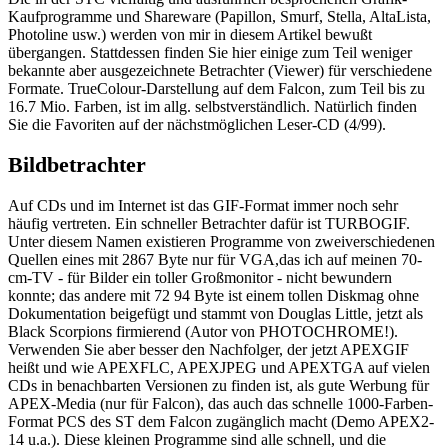
Kaufprogramme und Shareware (Papillon, Smurf, Stella, AltaLista,
Photoline usw.) werden von mir in diesem Artikel bewußt
übergangen. Stattdessen finden Sie hier einige zum Teil weniger
bekannte aber ausgezeichnete Betrachter (Viewer) für verschiedene
Formate. TrueColour-Darstellung auf dem Falcon, zum Teil bis zu
16.7 Mio. Farben, ist im allg. selbstverständlich. Natürlich finden
Sie die Favoriten auf der nächstmöglichen Leser-CD (4/99).
Bildbetrachter
Auf CDs und im Internet ist das GIF-Format immer noch sehr
häufig vertreten. Ein schneller Betrachter dafür ist TURBOGIF.
Unter diesem Namen existieren Programme von zweiverschiedenen
Quellen eines mit 2867 Byte nur für VGA,das ich auf meinen 70-
cm-TV - für Bilder ein toller Großmonitor - nicht bewundern
konnte; das andere mit 72 94 Byte ist einem tollen Diskmag ohne
Dokumentation beigefügt und stammt von Douglas Little, jetzt als
Black Scorpions firmierend (Autor von PHOTOCHROME!).
Verwenden Sie aber besser den Nachfolger, der jetzt APEXGIF
heißt und wie APEXFLC, APEXJPEG und APEXTGA auf vielen
CDs in benachbarten Versionen zu finden ist, als gute Werbung für
APEX-Media (nur für Falcon), das auch das schnelle 1000-Farben-
Format PCS des ST dem Falcon zugänglich macht (Demo APEX2-
14 u.a.). Diese kleinen Programme sind alle schnell, und die