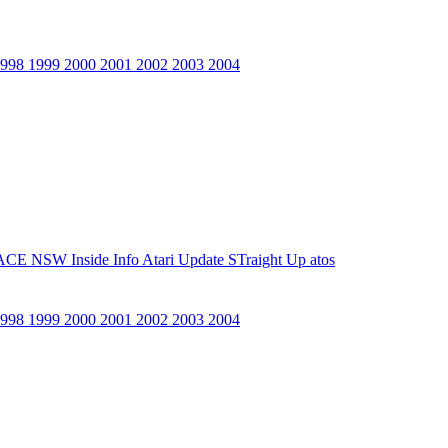
1998
1999
2000
2001
2002
2003
2004
ACE NSW Inside Info
Atari Update
STraight Up
atos
1998
1999
2000
2001
2002
2003
2004