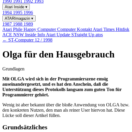
1990
1991
1992
1993
Atari Inside
▾
1994
1995
1996
ATARImagazin
▾
1987
1988
1989
Atari Phile
Happy Computer
Computer Kontakt
Atari Times
Hitdisk
ACE NSW Inside Info
Atari Update
STraight Up
atos
← ST-Computer 12 / 1998
Olga für den Hausgebrauch
Grundlagen
Mit OLGA wird sich in der Programmierszene emsig
auseinandergesetzt, und es hat den Anschein, daß die
Unterstützung dieses Protokolls langsam zum guten Ton für
Programmierer gehört.
Wenig ist aber bekannt über die bloße Anwendung von OLGA bzw.
den konkreten Nutzen, den man als reiner User hiervon hat. Diese
Lücke soll dieser Artikel füllen.
Grundsätzliches