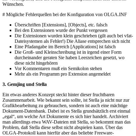
Wünschen.
# Mögliche Fehlerquellen bei der Konfiguration von OLGA.INF
Überschriften [Extensions], [Objects], etc. falsch
Bei den Extensionen wurde der Punkt vergessen
Die Extensionen wurden klein geschrieben (gilt auch bei vfat-
Dateisystemen als Fehler!) Die Aliase entsprechen sich nicht
Eine Pfadangabe im Bereich [Applications] ist falsch
Die Groß- und Kleinschreibung ist in irgend einer Form
durcheinander geraten Sie haben Leerzeichen gesetzt, wo
diese nicht hingehören
Vor Kommentaren muß ein Semikolon stehen
Mehr als ein Programm pro Extension angemeldet
3. Gemjing und Stella
Ein etwas anderes Konzept steckt hinter dieser fruchtbaren
Zusammenarbeit. Wie bekannt sein sollte, ist Stella ja nicht nur zur
Grafikbearbeitung zu gebrauchen, sondern ist auch eine mächtige
Dokument-Datenbank. Dabei ist es Stella grundsätzlich erst einmal
„egal“, um welche Art Dokumente es sich hier handelt. Archiviert
man allerdings etwa WAV-Dateien mit Stella, so bekommt man das
Problem, daß Stella diese selbst nicht abspielen kann. Über das
OLGA-Protokoll kann hierfür aber das beliebte Freeware-