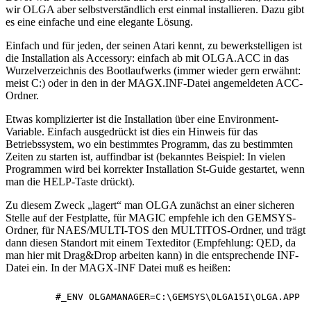
wir OLGA aber selbstverständlich erst einmal installieren. Dazu gibt
es eine einfache und eine elegante Lösung.
Einfach und für jeden, der seinen Atari kennt, zu bewerkstelligen ist
die Installation als Accessory: einfach ab mit OLGA.ACC in das
Wurzelverzeichnis des Bootlaufwerks (immer wieder gern erwähnt:
meist C:) oder in den in der MAGX.INF-Datei angemeldeten ACC-
Ordner.
Etwas komplizierter ist die Installation über eine Environment-
Variable. Einfach ausgedrückt ist dies ein Hinweis für das
Betriebssystem, wo ein bestimmtes Programm, das zu bestimmten
Zeiten zu starten ist, auffindbar ist (bekanntes Beispiel: In vielen
Programmen wird bei korrekter Installation St-Guide gestartet, wenn
man die HELP-Taste drückt).
Zu diesem Zweck „lagert“ man OLGA zunächst an einer sicheren
Stelle auf der Festplatte, für MAGIC empfehle ich den GEMSYS-
Ordner, für NAES/MULTI-TOS den MULTITOS-Ordner, und trägt
dann diesen Standort mit einem Texteditor (Empfehlung: QED, da
man hier mit Drag&Drop arbeiten kann) in die entsprechende INF-
Datei ein. In der MAGX-INF Datei muß es heißen: