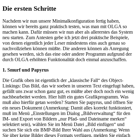
Die ersten Schritte
Nachdem wir nun unsere Minimalkonfiguration fertig haben,
können wir bereits ganz praktisch testen, was man mit OLGA so
machen kann. Dafür müssen wir nun aber als allererstes das System
neu starten. Zum Antesten gebe ich jetzt drei praktische Beispiele,
von denen eigentlich jeder Leser mindestens eins auch genau so
nachvollziehen können müßte. Die anderen können als Anregung
gesehen werden, sich das eine oder andere Programm aufgrund der
durch OLGA erhöhten Funktionalität doch einmal anzuschaffen.
1. Smurf und Papyrus
Die Grafik oben ist eigentlich der „klassische Fall“ des Object-
Linkings: Das Bild, das wir soeben in unseren Text eingefugt haben,
gefällt uns zwar schon ganz gut, es müßte aber doch noch ein wenig
nachbearbeitet werden. Hier hilft ein gutes Grafikprogramm. Was
muß also hierfür getan werden? Starten Sie papyrus, und öffnen Sie
ein neues Dokument (Anmerkung: Damit alles korrekt funktioniert,
muß im Menü „Einstellungen im Dialog „Bildverwaltung“ für den
IM- und Export von Bildern „nur Pfad- und Dateiname merken“
selektiert sein), wählen Sie im Menü Datei „Bild einfügen“ und
suchen Sie sich ein BMP-Bild Ihrer Wahl aus (Anmerkung: Wenn
Sie über keine Bilder dieses Formats verfügen, melden Sie einfach