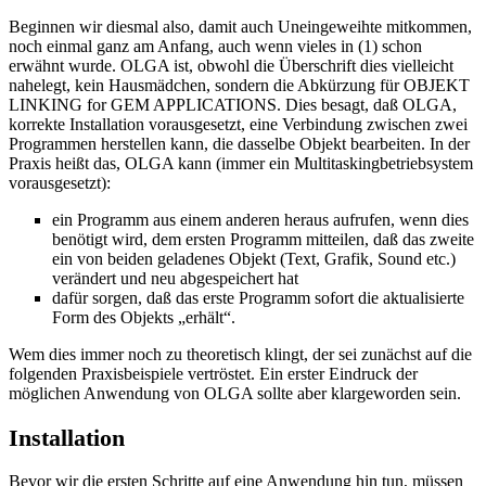
Beginnen wir diesmal also, damit auch Uneingeweihte mitkommen,
noch einmal ganz am Anfang, auch wenn vieles in (1) schon
erwähnt wurde. OLGA ist, obwohl die Überschrift dies vielleicht
nahelegt, kein Hausmädchen, sondern die Abkürzung für OBJEKT
LINKING for GEM APPLICATIONS. Dies besagt, daß OLGA,
korrekte Installation vorausgesetzt, eine Verbindung zwischen zwei
Programmen herstellen kann, die dasselbe Objekt bearbeiten. In der
Praxis heißt das, OLGA kann (immer ein Multitaskingbetriebsystem
vorausgesetzt):
ein Programm aus einem anderen heraus aufrufen, wenn dies
benötigt wird, dem ersten Programm mitteilen, daß das zweite
ein von beiden geladenes Objekt (Text, Grafik, Sound etc.)
verändert und neu abgespeichert hat
dafür sorgen, daß das erste Programm sofort die aktualisierte
Form des Objekts „erhält“.
Wem dies immer noch zu theoretisch klingt, der sei zunächst auf die
folgenden Praxisbeispiele vertröstet. Ein erster Eindruck der
möglichen Anwendung von OLGA sollte aber klargeworden sein.
Installation
Bevor wir die ersten Schritte auf eine Anwendung hin tun, müssen