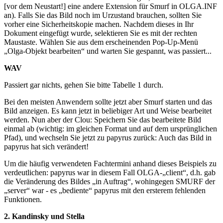
[vor dem Neustart!] eine andere Extension für Smurf in OLGA.INF
an). Falls Sie das Bild noch im Urzustand brauchen, sollten Sie
vorher eine Sicherheitskopie machen. Nachdem dieses in Ihr
Dokument eingefügt wurde, selektieren Sie es mit der rechten
Maustaste. Wählen Sie aus dem erscheinenden Pop-Up-Menü
„Olga-Objekt bearbeiten“ und warten Sie gespannt, was passiert...
WAV
Passiert gar nichts, gehen Sie bitte Tabelle 1 durch.
Bei den meisten Anwendern sollte jetzt aber Smurf starten und das
Bild anzeigen. Es kann jetzt in beliebiger Art und Weise bearbeitet
werden. Nun aber der Clou: Speichern Sie das bearbeitete Bild
einmal ab (wichtig: im gleichen Format und auf dem ursprünglichen
Pfad), und wechseln Sie jetzt zu papyrus zurück: Auch das Bild in
papyrus hat sich verändert!
Um die häufig verwendeten Fachtermini anhand dieses Beispiels zu
verdeutlichen: papyrus war in diesem Fall OLGA-„client“, d.h. gab
die Veränderung des Bildes „in Auftrag“, wohingegen SMURF der
„server“ war - es „bediente“ papyrus mit den ersterem fehlenden
Funktionen.
2. Kandinsky und Stella