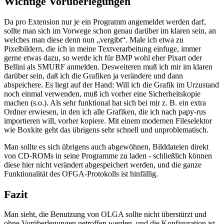
Wichtige Vorüberlegungen
Da pro Extension nur je ein Programm angemeldet werden darf,
sollte man sich im Vorwege schon genau darüber im klaren sein, an
welches man diese denn nun „vergibt“. Male ich etwa zu
Pixelbildern, die ich in meine Textverarbeitung einfuge, immer
gerne etwas dazu, so werde ich für BMP wohl eher Pixart oder
Bellini als SMURF anmelden. Desweiteren muß ich mir im klaren
darüber sein, daß ich die Grafiken ja verändere und dann
abspeichere. Es liegt auf der Hand: Will ich die Grafik im Urzustand
noch einmal verwenden, muß ich vorher eine Sicherheitskopie
machen (s.o.). Als sehr funktional hat sich bei mir z. B. ein extra
Ordner erwiesen, in den ich alle Grafiken, die ich nach papy-rus
importieren will, vorher kopiere. Mit einem modernen Fileselektor
wie Boxkite geht das übrigens sehr schnell und unproblematisch.
Man sollte es sich übrigens auch abgewöhnen, Bilddateien direkt
von CD-ROMs in seine Programme zu laden - schließlich können
diese hier nicht verändert abgespeichert werden, und die ganze
Funktionalität des OFGA-Protokolls ist hinfällig.
Fazit
Man sieht, die Benutzung von OLGA sollte nicht überstürzt und
ohne Vorüberlegungen getroffen werden, und die Konfiguration ist