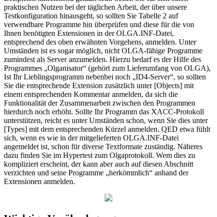
praktischen Nutzen bei der täglichen Arbeit, der über unsere
Testkonfiguration hinausgeht, so sollten Sie Tabelle 2 auf
verwendbare Programme hin überprüfen und diese für die von
Ihnen benötigten Extensionen in der OLGA.INF-Datei,
entsprechend des oben erwähnten Vorgehens, anmelden. Unter
Umständen ist es sogar möglich, nicht OLGA-fähige Programme
zumindest als Server anzumelden. Hierzu bedarf es der Hilfe des
Programmes „Olganisator“ (gehört zum Lieferumfang von OLGA),
Ist Ihr Lieblingsprogramm nebenbei noch „ID4-Server“, so sollten
Sie die entsprechende Extension zusätzlich unter [Objects] mit
einem entsprechenden Kommentar anmelden, da sich die
Funktionalität der Zusammenarbeit zwischen den Programmen
hierdurch noch erhöht. Sollte Ihr Programm das XACC-Protokoll
unterstützen, reicht es unter Umständen schon, wenn Sie dies unter
[Types] mit dem entsprechenden Kürzel anmelden. QED etwa fühlt
sich, wenn es wie in der mitgelieferten OLGA.INF-Datei
angemeldet ist, schon für diverse Textformate zuständig. Näheres
dazu finden Sie im Hypertest zum Olgaprotokoll. Wem dies zu
kompliziert erscheint, der kann aber auch auf diesen Abschnitt
verzichten und seine Programme „herkömmlich“ anhand der
Extensionen anmelden.