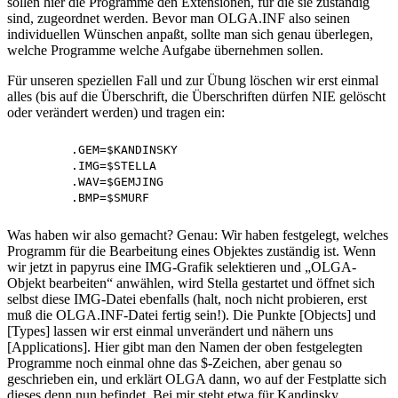
sollen hier die Programme den Extensionen, für die sie zuständig
sind, zugeordnet werden. Bevor man OLGA.INF also seinen
individuellen Wünschen anpaßt, sollte man sich genau überlegen,
welche Programme welche Aufgabe übernehmen sollen.
Für unseren speziellen Fall und zur Übung löschen wir erst einmal
alles (bis auf die Überschrift, die Überschriften dürfen NIE gelöscht
oder verändert werden) und tragen ein:
	.GEM=$KANDINSKY

	.IMG=$STELLA

	.WAV=$GEMJING

Was haben wir also gemacht? Genau: Wir haben festgelegt, welches
Programm für die Bearbeitung eines Objektes zuständig ist. Wenn
wir jetzt in papyrus eine IMG-Grafik selektieren und „OLGA-
Objekt bearbeiten“ anwählen, wird Stella gestartet und öffnet sich
selbst diese IMG-Datei ebenfalls (halt, noch nicht probieren, erst
muß die OLGA.INF-Datei fertig sein!). Die Punkte [Objects] und
[Types] lassen wir erst einmal unverändert und nähern uns
[Applications]. Hier gibt man den Namen der oben festgelegten
Programme noch einmal ohne das $-Zeichen, aber genau so
geschrieben ein, und erklärt OLGA dann, wo auf der Festplatte sich
dieses denn nun befindet. Bei mir steht etwa für Kandinsky