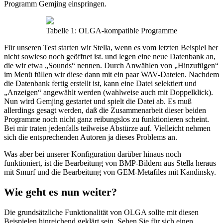
Programm Gemjing einspringen.
Tabelle 1: OLGA-kompatible Programme
Für unseren Test starten wir Stella, wenn es vom letzten Beispiel her
nicht sowieso noch geöffnet ist. und legen eine neue Datenbank an,
die wir etwa „Sounds“ nennen. Durch Anwählen von „Hinzufügen“
im Menü füllen wir diese dann mit ein paar WAV-Dateien. Nachdem
die Datenbank fertig erstellt ist, kann eine Datei selektiert und
„Anzeigen“ angewählt werden (wahlweise auch mit Doppelklick).
Nun wird Gemjing gestartet und spielt die Datei ab. Es muß
allerdings gesagt werden, daß die Zusammenarbeit dieser beiden
Programme noch nicht ganz reibungslos zu funktionieren scheint.
Bei mir traten jedenfalls teilweise Abstürze auf. Vielleicht nehmen
sich die entsprechenden Autoren ja dieses Problems an.
Was aber bei unserer Konfiguration darüber hinaus noch
funktioniert, ist die Bearbeitung von BMP-Bildern aus Stella heraus
mit Smurf und die Bearbeitung von GEM-Metafiles mit Kandinsky.
Wie geht es nun weiter?
Die grundsätzliche Funktionalität von OLGA sollte mit diesen
Beispielen hinreichend geklärt sein. Sehen Sie für sich einen