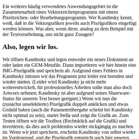
Ein weiteres häufig verwendetes Anwendungsgebiet ist die
Zusammenarbeit eines Vektorzeichenprogramms mit einem
Pixelzeichen- oder Bearbeitungsprogramm. Wer Kandinsky kennt,
weiß, daß in die Vektorgrafiken jeweils auch Pixelgrafiken eingefügt
werden können. Was aber, wenn diese, analog zu dem Beispiel mit
der Textverarbeitung, uns nicht ganz Zusagen?
Also, legen wir los.
Wir öffnen Kandinsky und legen entweder ein neues Dokument an
oder laden ein GEM-Metafile. Dann importieren wir hier hinein eine
IMG-Pixelgrafik und speichern ab. Aufgrund eines Fehlers in
Kandinsky müssen wir das Programm jetzt leider erst beenden und
wieder starten. (Leider wird Kandinsky ja nicht mehr
weiterentwickelt, für professionelles Arbeiten sollte man also doch
Artworx nehmen; Kandinsky ist aber aufgrund seines Shareware-
Status für unseren Test besser geeignet.) Wenn wir nun die
(zunächst unselektierte) Pixelgrafik doppelt anklicken und etwas
Geduld haben (auch die Parameterübergabe scheint bei Kandinsky
nicht optimal zu sein), startet Stella und zeigt die Grafik an. Zum
Testen öffnen wir die Toolbox (Rechtsklick auf die Grafik) und
invertieren, da dies auch problemlos wieder rückgängig zu machen
ist. Wenn wir jetzt speichern, erscheint Kandinsky von selbst wieder
im Vordergrund, und die Pixelgrafik entspricht auch hier unseren