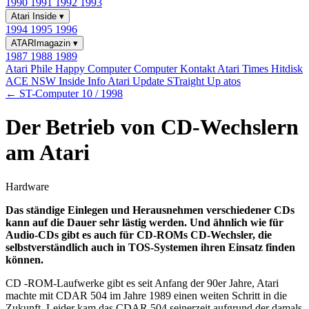
1990
1991
1992
1993
Atari Inside
▾
1994
1995
1996
ATARImagazin
▾
1987
1988
1989
Atari Phile
Happy Computer
Computer Kontakt
Atari Times
Hitdisk
ACE NSW Inside Info
Atari Update
STraight Up
atos
← ST-Computer 10 / 1998
Der Betrieb von CD-Wechslern
am Atari
Hardware
Das ständige Einlegen und Herausnehmen verschiedener CDs
kann auf die Dauer sehr lästig werden. Und ähnlich wie für
Audio-CDs gibt es auch für CD-ROMs CD-Wechsler, die
selbstverständlich auch in TOS-Systemen ihren Einsatz finden
können.
CD -ROM-Laufwerke gibt es seit Anfang der 90er Jahre, Atari
machte mit CDAR 504 im Jahre 1989 einen weiten Schritt in die
Zukunft. Leider kam das CDAR 504 seinerzeit aufgrund der damals