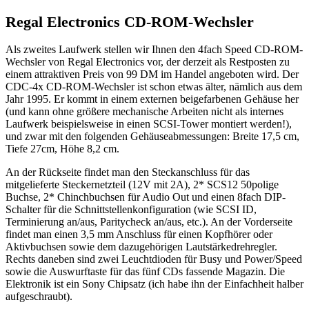
Regal Electronics CD-ROM-Wechsler
Als zweites Laufwerk stellen wir Ihnen den 4fach Speed CD-ROM-
Wechsler von Regal Electronics vor, der derzeit als Restposten zu
einem attraktiven Preis von 99 DM im Handel angeboten wird. Der
CDC-4x CD-ROM-Wechsler ist schon etwas älter, nämlich aus dem
Jahr 1995. Er kommt in einem externen beigefarbenen Gehäuse her
(und kann ohne größere mechanische Arbeiten nicht als internes
Laufwerk beispielsweise in einen SCSI-Tower montiert werden!),
und zwar mit den folgenden Gehäuseabmessungen: Breite 17,5 cm,
Tiefe 27cm, Höhe 8,2 cm.
An der Rückseite findet man den Steckanschluss für das
mitgelieferte Steckernetzteil (12V mit 2A), 2* SCS12 50polige
Buchse, 2* Chinchbuchsen für Audio Out und einen 8fach DIP-
Schalter für die Schnittstellenkonfiguration (wie SCSI ID,
Terminierung an/aus, Paritycheck an/aus, etc.). An der Vorderseite
findet man einen 3,5 mm Anschluss für einen Kopfhörer oder
Aktivbuchsen sowie dem dazugehörigen Lautstärkedrehregler.
Rechts daneben sind zwei Leuchtdioden für Busy und Power/Speed
sowie die Auswurftaste für das fünf CDs fassende Magazin. Die
Elektronik ist ein Sony Chipsatz (ich habe ihn der Einfachheit halber
aufgeschraubt).