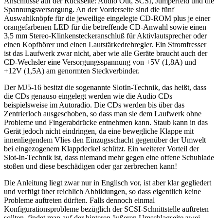
Anschlüsse auf der Rückseite: Audio Out, SCSI, Jumperfeld und die
Spannungsversorgung. An der Vorderseite sind die fünf
Auswahlknöpfe für die jeweilige eingelegte CD-ROM plus je einer
orangefarbenen LED für die betreffende CD-Anwahl sowie einen
3,5 mm Stereo-Klinkensteckeranschluß für Aktivlautsprecher oder
einen Kopfhörer und einen Lautstärkedrehregler. Ein Stromfresser
ist das Laufwerk zwar nicht, aber wie alle Geräte braucht auch der
CD-Wechsler eine Versorgungsspannung von +5V (1,8A) und
+12V (1,5A) am genormten Steckverbinder.
Der MJ5-16 besitzt die sogenannte SlotIn-Technik, das heißt, dass
die CDs genauso eingelegt werden wie die Audio CDs
beispielsweise im Autoradio. Die CDs werden bis über das
Zentrierloch ausgeschoben, so dass man sie dem Laufwerk ohne
Probleme und Fingerabdrücke entnehmen kann. Staub kann in das
Gerät jedoch nicht eindringen, da eine bewegliche Klappe mit
innenliegendem Vlies den Einzugsschacht gegenüber der Umwelt
bei eingezogenem Klappdeckel schützt. Ein weiterer Vorteil der
Slot-In-Technik ist, dass niemand mehr gegen eine offene Schublade
stoßen und diese beschädigen oder gar zerbrechen kann!
Die Anleitung liegt zwar nur in Englisch vor, ist aber klar gegliedert
und verfügt über reichlich Abbildungen, so dass eigentlich keine
Probleme auftreten dürften. Falls dennoch einmal
Konfigurationsprobleme bezüglich der SCSI-Schnittstelle auftreten
sollten, findet man auf der hinteren äußeren Umschlagseite zwei