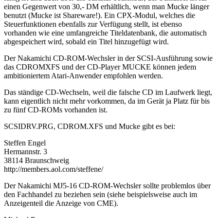
einen Gegenwert von 30,- DM erhältlich, wenn man Mucke länger
benutzt (Mucke ist Shareware!). Ein CPX-Modul, welches die
Steuerfunktionen ebenfalls zur Verfügung stellt, ist ebenso
vorhanden wie eine umfangreiche Titeldatenbank, die automatisch
abgespeichert wird, sobald ein Titel hinzugefügt wird.
Der Nakamichi CD-ROM-Wechsler in der SCSI-Ausführung sowie
das CDROMXFS und der CD-Player MUCKE können jedem
ambitioniertem Atari-Anwender empfohlen werden.
Das ständige CD-Wechseln, weil die falsche CD im Laufwerk liegt,
kann eigentlich nicht mehr vorkommen, da im Gerät ja Platz für bis
zu fünf CD-ROMs vorhanden ist.
SCSIDRV.PRG, CDROM.XFS und Mucke gibt es bei:
Steffen Engel
Hermannstr. 3
38114 Braunschweig
http://members.aol.com/steffene/
Der Nakamichi MJ5-16 CD-ROM-Wechsler sollte problemlos über
den Fachhandel zu beziehen sein (siehe beispielsweise auch im
Anzeigenteil die Anzeige von CME).