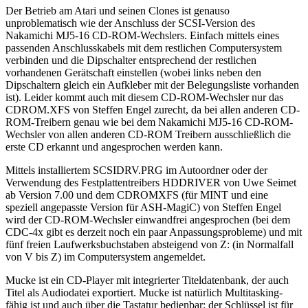
Der Betrieb am Atari und seinen Clones ist genauso
unproblematisch wie der Anschluss der SCSI-Version des
Nakamichi MJ5-16 CD-ROM-Wechslers. Einfach mittels eines
passenden Anschlusskabels mit dem restlichen Computersystem
verbinden und die Dipschalter entsprechend der restlichen
vorhandenen Gerätschaft einstellen (wobei links neben den
Dipschaltern gleich ein Aufkleber mit der Belegungsliste vorhanden
ist). Leider kommt auch mit diesem CD-ROM-Wechsler nur das
CDROM.XFS von Steffen Engel zurecht, da bei allen anderen CD-
ROM-Treibern genau wie bei dem Nakamichi MJ5-16 CD-ROM-
Wechsler von allen anderen CD-ROM Treibern ausschließlich die
erste CD erkannt und angesprochen werden kann.
Mittels installiertem SCSIDRV.PRG im Autoordner oder der
Verwendung des Festplattentreibers HDDRIVER von Uwe Seimet
ab Version 7.00 und dem CDROMXFS (für MINT und eine
speziell angepasste Version für ASH-MagiC) von Steffen Engel
wird der CD-ROM-Wechsler einwandfrei angesprochen (bei dem
CDC-4x gibt es derzeit noch ein paar Anpassungsprobleme) und mit
fünf freien Laufwerksbuchstaben absteigend von Z: (in Normalfall
von V bis Z) im Computersystem angemeldet.
Mucke ist ein CD-Player mit integrierter Titeldatenbank, der auch
Titel als Audiodatei exportiert. Mucke ist natürlich Multitasking-
fähig ist und auch über die Tastatur bedienbar; der Schlüssel ist für