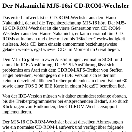
Der Nakamichi MJ5-16si CD-ROM-Wechsler
Das erste Laufwerk ist er CD-ROM-Wechsler aus dem Hause
Nakamichi, der auf die Typenbezeichnung MJ5-16 hört. Der MJ5-
16 CD-ROM-Wechsler ist die vierte Generation von CD-ROM-
Wechslern aus dem Hause Nakamichi; er kann maximal fünf CD-
ROMs aufnehmen und diese mit zu bis 16facher Geschwindigkeit
auslesen. Jede CD kann einzeln entnommen beziehungsweise
geladen werden, egal wieviel CDs im Moment im Gerät liegen.
Den MJ5-16 gibt es in zwei Ausführungen, einmal in SCSI- und
einmal in IDE-Ausführung. Die SCSI-Ausführung lässt sich
problemlos am Atari mit dem CDROM.XFS-Treiber von Steffen
Engel betreiben, wohingegen die IDE-Version sich leider mit
keinem derzeit erhältlichen Treiber problemlos an einem Falcon030
sowie einer TOS 2.06 IDE Karte in einem MegaST betreiben ließ.
Von der IDE-Version müssen wir daher zumindest solange abraten,
bis die Treiberprogrammierer bei entsprechenden Bedarf, also durch
Rückfragen von Endkunden, den CD-ROM-Wechslersupport
implementieren.
Der MJ5-16 CD-ROM-Wechsler besitzt dieselben Abmessungen
wie ein normales CD-ROM-Laufwerk und verfügt über folgende