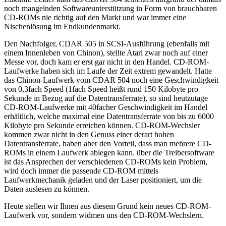
noch mangelnden Softwareunterstützung in Form von brauchbaren
CD-ROMs nie richtig auf den Markt und war immer eine
Nischenlösung im Endkundenmarkt.
Den Nachfolger, CDAR 505 in SCSI-Ausführung (ebenfalls mit
einem Innenleben von Chinon), stellte Atari zwar noch auf einer
Messe vor, doch kam er erst gar nicht in den Handel. CD-ROM-
Laufwerke haben sich im Laufe der Zeit extrem gewandelt. Hatte
das Chinon-Laufwerk vom CDAR 504 noch eine Geschwindigkeit
von 0,3fach Speed (1fach Speed heißt rund 150 Kilobyte pro
Sekunde in Bezug auf die Datentransferrate), so sind heutzutage
CD-ROM-Laufwerke mit 40facher Geschwindigkeit im Handel
erhältlich, welche maximal eine Datentransferrate von bis zu 6000
Kilobyte pro Sekunde erreichen können. CD-ROM-Wechsler
kommen zwar nicht in den Genuss einer derart hohen
Datentransferrate, haben aber den Vorteil, dass man mehrere CD-
ROMs in einem Laufwerk ablegen kann. über die Treibersoftware
ist das Ansprechen der verschiedenen CD-ROMs kein Problem,
wird doch immer die passende CD-ROM mittels
Laufwerkmechanik geladen und der Laser positioniert, um die
Daten auslesen zu können.
Heute stellen wir Ihnen aus diesem Grund kein neues CD-ROM-
Laufwerk vor, sondern widmen uns den CD-ROM-Wechslern.