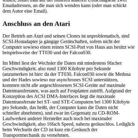
Emailadressen, an die man sich wenden kann (oder man schickt
dem Autor eine Email).
Anschluss an den Atari
Der Betrieb am Atari und seinen Clones ist unproblematisch, sind
SCSI-Hostadapter ja gängige Gerätschaften, sofern nicht der
Computer sowieso einen reinen SCSI-Port von Haus aus besitzt wie
beispielsweise der TT030 und der Falcon030.
Im Mittel liest der Wechsler die Daten mit mindestens 9facher
Geschwindigkeit, also rund 1300 Kilobyte pro Sekunde
(anzumerken ist hier: da der TT030, Falcon030 sowie die Medusa
und der Hades sowieso nur asynchrones SCSI unterstützen,
kommen nicht alle angeschlossenen SCSI-Geräte auf maximale
Datentransferraten, was auch auf Festplatten zutrifft. Aufgrund der
Konzeption des ACSI DMA-Interfaces liegt die maximale
Datentransferrate bei ST- und STE-Computern bei 1300 Kilobyte
pro Sekunde, das heißt, der Computer kann die Daten nicht
schneller abnehmen), und zwar im Gegensatz zu CD-ROM-
Laufwerken anderer Hersteller auch noch bei maximaler
Geschwindigkeit, also 16fach Speed, nahezu geräuschlos. Lediglich
beim Wechseln der CD ist kurz ein Geräusch der
Transportmechanik zu vernehmen.