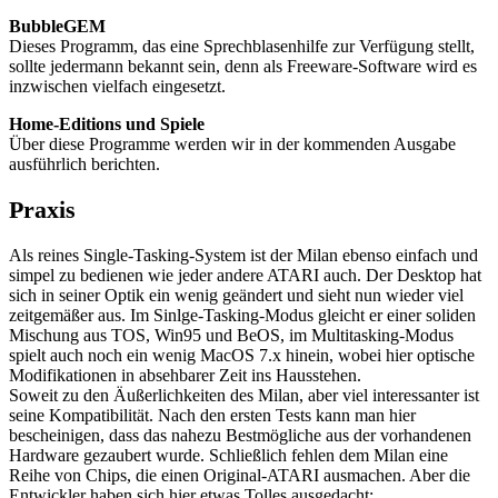
BubbleGEM
Dieses Programm, das eine Sprechblasenhilfe zur Verfügung stellt,
sollte jedermann bekannt sein, denn als Freeware-Software wird es
inzwischen vielfach eingesetzt.
Home-Editions und Spiele
Über diese Programme werden wir in der kommenden Ausgabe
ausführlich berichten.
Praxis
Als reines Single-Tasking-System ist der Milan ebenso einfach und
simpel zu bedienen wie jeder andere ATARI auch. Der Desktop hat
sich in seiner Optik ein wenig geändert und sieht nun wieder viel
zeitgemäßer aus. Im Sinlge-Tasking-Modus gleicht er einer soliden
Mischung aus TOS, Win95 und BeOS, im Multitasking-Modus
spielt auch noch ein wenig MacOS 7.x hinein, wobei hier optische
Modifikationen in absehbarer Zeit ins Hausstehen.
Soweit zu den Äußerlichkeiten des Milan, aber viel interessanter ist
seine Kompatibilität. Nach den ersten Tests kann man hier
bescheinigen, dass das nahezu Bestmögliche aus der vorhandenen
Hardware gezaubert wurde. Schließlich fehlen dem Milan eine
Reihe von Chips, die einen Original-ATARI ausmachen. Aber die
Entwickler haben sich hier etwas Tolles ausgedacht: