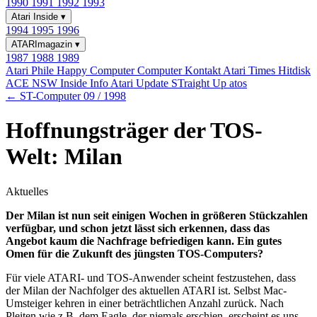
1990
1991
1992
1993
Atari Inside
▾
1994
1995
1996
ATARImagazin
▾
1987
1988
1989
Atari Phile
Happy Computer
Computer Kontakt
Atari Times
Hitdisk
ACE NSW Inside Info
Atari Update
STraight Up
atos
← ST-Computer 09 / 1998
Hoffnungsträger der TOS-
Welt: Milan
Aktuelles
Der Milan ist nun seit einigen Wochen in größeren Stückzahlen
verfügbar, und schon jetzt lässt sich erkennen, dass das
Angebot kaum die Nachfrage befriedigen kann. Ein gutes
Omen für die Zukunft des jüngsten TOS-Computers?
Für viele ATARI- und TOS-Anwender scheint festzustehen, dass
der Milan der Nachfolger des aktuellen ATARI ist. Selbst Mac-
Umsteiger kehren in einer beträchtlichen Anzahl zurück. Nach
Pleiten wie z.B. dem Eagle, der niemals erschien, erscheint es uns