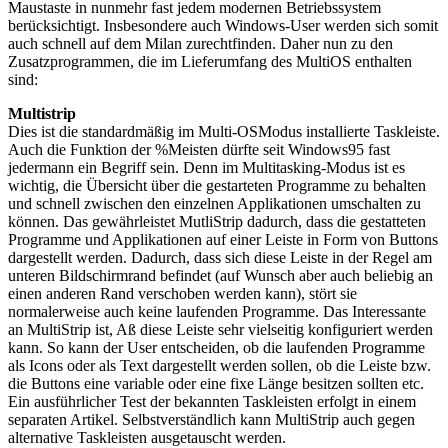
Maustaste in nunmehr fast jedem modernen Betriebssystem
berücksichtigt. Insbesondere auch Windows-User werden sich somit
auch schnell auf dem Milan zurechtfinden. Daher nun zu den
Zusatzprogrammen, die im Lieferumfang des MultiOS enthalten
sind:
Multistrip
Dies ist die standardmäßig im Multi-OSModus installierte Taskleiste.
Auch die Funktion der %Meisten dürfte seit Windows95 fast
jedermann ein Begriff sein. Denn im Multitasking-Modus ist es
wichtig, die Übersicht über die gestarteten Programme zu behalten
und schnell zwischen den einzelnen Applikationen umschalten zu
können. Das gewährleistet MutliStrip dadurch, dass die gestatteten
Programme und Applikationen auf einer Leiste in Form von Buttons
dargestellt werden. Dadurch, dass sich diese Leiste in der Regel am
unteren Bildschirmrand befindet (auf Wunsch aber auch beliebig an
einen anderen Rand verschoben werden kann), stört sie
normalerweise auch keine laufenden Programme. Das Interessante
an MultiStrip ist, Aß diese Leiste sehr vielseitig konfiguriert werden
kann. So kann der User entscheiden, ob die laufenden Programme
als Icons oder als Text dargestellt werden sollen, ob die Leiste bzw.
die Buttons eine variable oder eine fixe Länge besitzen sollten etc.
Ein ausführlicher Test der bekannten Taskleisten erfolgt in einem
separaten Artikel. Selbstverständlich kann MultiStrip auch gegen
alternative Taskleisten ausgetauscht werden.