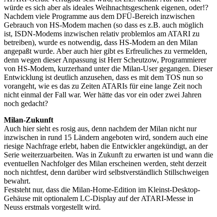
würde es sich aber als ideales Weihnachtsgeschenk eigenen, oder!?
Nachdem viele Programme aus dem DFÜ-Bereich inzwischen
Gebrauch von HS-Modem machen (so dass es z.B. auch möglich
ist, ISDN-Modems inzwischen relativ problemlos am ATARI zu
betreiben), wurde es notwendig, dass HS-Modem an den Milan
angepaßt wurde. Aber auch hier gibt es Erfreuliches zu vermelden,
denn wegen dieser Anpassung ist Herr Scheutzow, Programmierer
von HS-Modem, kurzerhand unter die Milan-User gegangen. Dieser
Entwicklung ist deutlich anzusehen, dass es mit dem TOS nun so
vorangeht, wie es das zu Zeiten ATARIs für eine lange Zeit noch
nicht einmal der Fall war. Wer hätte das vor ein oder zwei Jahren
noch gedacht?
Milan-Zukunft
Auch hier sieht es rosig aus, denn nachdem der Milan nicht nur
inzwischen in rund 15 Ländern angeboten wird, sondern auch eine
riesige Nachfrage erlebt, haben die Entwickler angekündigt, an der
Serie weiterzuarbeiten. Was in Zukunft zu erwarten ist und wann die
eventuellen Nachfolger des Milan erscheinen werden, steht derzeit
noch nichtfest, denn darüber wird selbstverständlich Stillschweigen
bewahrt.
Feststeht nur, dass die Milan-Home-Edition im Kleinst-Desktop-
Gehäuse mit optionalem LC-Display auf der ATARI-Messe in
Neuss erstmals vorgestellt wird.