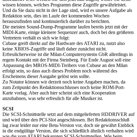
wissen können, welches Programm diese Zugriffe gewährleistet.
Und da Sie dazu nicht in der Lage sind, wird es unsere Aufgabe als
Redaktion sein, dies im Laufe der kommenden Wochen
herauszufinden und kontinuierlich darüber zu berichten.
Die meisten Sound-Dump-Programme laufen bereits jetzt mit der
MIDI-Karte, einige kleinere Sequenzer auch, doch bei den größeren
Vertretern verhält es sich wie folgt:
Cubase greift direkt auf die Hardware des ATARI zu, nutzt also
keine XBIOS-Zugriffe und läuft daher zunächst nicht.
Erfreulicherweise ist die Milan-Computersystems GbR allerdings in
regem Kontakt mit der Firma Steinberg. Für Ende August soll eine
Anpassung des MROS-MIDI-Treibers von Cubase an den Milan
erfolgt sein, so dass auch dieses Problem noch während des
Erscheinens dieser Ausgabe gelöst sein sollte.
Zu Notator können wir derzeit noch keine Angaben machen, da
zum Zeitpunkt des Redaktionsschlusses noch keine ROM-Port-
Karte vorlag. Aber auch hier scheint sich eine Kooperation
anzubahnen, was sehr erfreulich für alle Musiker ist.
SCSI
Die SCSI-Schnittstelle setzt auf dem mitgelieferten HDDRIVER auf
und wird über den PCI-Slot angeschlossen. Bei Redaktionsschluß
lag zwar leider nur eine Beta-Version vor, doch sie gewährt Einblick
in die endgültige Version, die sich schließlich ähnlich verhalten wird
wie die vom ATARI bekannten SCSI-Schnittstellen. Wie beim