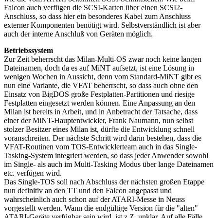
Falcon auch verfügen die SCSI-Karten über einen SCSI2-
Anschluss, so dass hier ein besonderes Kabel zum Anschluss
externer Komponenten benötigt wird. Selbstverständlich ist aber
auch der interne Anschluß von Geräten möglich.
Betriebssystem
Zur Zeit beherrscht das Milan-Multi-OS zwar noch keine langen
Dateinamen, doch da es auf MiNT aufsetzt, ist eine Lösung in
wenigen Wochen in Aussicht, denn vom Standard-MiNT gibt es
nun eine Variante, die VFAT beherrscht, so dass auch ohne den
Einsatz von BigDOS große Festplatten-Partitionen und riesige
Festplatten eingesetzt werden können. Eine Anpassung an den
Milan ist bereits in Arbeit, und in Anbetracht der Tatsache, dass
einer der MiNT-Hauptentwickler, Frank Naumann, nun selbst
stolzer Besitzer eines Milan ist, dürfte die Entwicklung schnell
voranschreiten. Der nächste Schritt wird darin bestehen, dass die
VFAT-Routinen vom TOS-Entwicklerteam auch in das Single-
Tasking-System integriert werden, so dass jeder Anwender sowohl
im Single- als auch im Multi-Tasking Modus über lange Dateinamen
etc. verfügen wird.
Das Single-TOS soll nach Abschluss der nächsten großen Etappe
nun definitiv an den TT und den Falcon angepasst und
wahrscheinlich auch schon auf der ATARI-Messe in Neuss
vorgestellt werden. Wann die endgültige Version für die "alten"
ATARI-Geräte verfügbar sein wird, ist z.Z. unklar. Auf alle Fälle