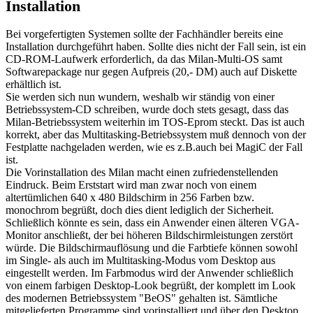
Installation
Bei vorgefertigten Systemen sollte der Fachhändler bereits eine
Installation durchgeführt haben. Sollte dies nicht der Fall sein, ist ein
CD-ROM-Laufwerk erforderlich, da das Milan-Multi-OS samt
Softwarepackage nur gegen Aufpreis (20,- DM) auch auf Diskette
erhältlich ist.
Sie werden sich nun wundern, weshalb wir ständig von einer
Betriebssystem-CD schreiben, wurde doch stets gesagt, dass das
Milan-Betriebssystem weiterhin im TOS-Eprom steckt. Das ist auch
korrekt, aber das Multitasking-Betriebssystem muß dennoch von der
Festplatte nachgeladen werden, wie es z.B.auch bei MagiC der Fall
ist.
Die Vorinstallation des Milan macht einen zufriedenstellenden
Eindruck. Beim Erststart wird man zwar noch von einem
altertümlichen 640 x 480 Bildschirm in 256 Farben bzw.
monochrom begrüßt, doch dies dient lediglich der Sicherheit.
Schließlich könnte es sein, dass ein Anwender einen älteren VGA-
Monitor anschließt, der bei höheren Bildschirmleistungen zerstört
würde. Die Bildschirmauflösung und die Farbtiefe können sowohl
im Single- als auch im Multitasking-Modus vom Desktop aus
eingestellt werden. Im Farbmodus wird der Anwender schließlich
von einem farbigen Desktop-Look begrüßt, der komplett im Look
des modernen Betriebssystem "BeOS" gehalten ist. Sämtliche
mitgelieferten Programme sind vorinstalliert und über den Desktop