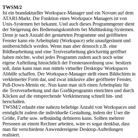
TWSM/2
Ist ein brandaktueller Workspace-Manager und ein Novum auf dem
ATARI-Markt. Die Funktion eines Workspace Managers ist von
Unix-Systemen her bekannt. Und auch dieses Programmgenre dient
der Steigerung des Bedienungskomforts bei Multitasking-Systemen.
Denn je nach Anzahl der gestarteten Programme und geöffneten
Fenster kann ein Arbeitsplatz (Workspace) sehr unaufgeräumt und
unübersichtlich werden. Wenn man aber dennoch z.B. eine
Bildbearbeitung und eine Textverarbeitung gleichzeitig geöffnet
haben möchte, wobei jedes Programm zudem auch noch seine
eigene Aufteilung hinsichtlich der Fensteranordnung usw. besitzen
soll, dann kann man nun mittels virtueller Desktops/ Workspaces
Abhilfe schaffen. Der Workspace-Manager stellt einen Bildschirm in
verkleinerter Form dar, und zwar inklusive aller geöffneter Fenster,
Pull-Down-Menüs etc. Nun kann man sich einen Arbeitsplatz für
die Textverarbeitung und das Grafikprogramm einrichten und durch
Klicken auf die entsprechende Verkleinerung schnell hin- und
herschalten.
TWSM/2 erlaubt eine nahezu beliebige Anzahl von Workspaces und
ermöglicht zudem die individuelle Gestaltung, indem der User die
Größe, Farbe usw. selbständig defnieren kann. Sollten mehrere
Personen an einem Rechner arbeiten, wäre es sogar denkbar, dass
man für verschiedene Anwendereigene Desktop-Aufteilungen
realisiert.