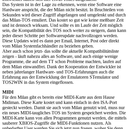
Das System ist in der Lage zu erkennen, wenn eine Software eine
Hardware anspricht, die der Milan nicht besitzt. In Bruchteilen von
Sekunden wird dieser Zugriff abgefangen und umgelenkt und durch
das Milan-TOS emuliert. Das kostet so gut wie keine meßbare Zeit
und ist dennoch wirksam. Und sollte es im Laufe der Zeit möglich
sein, die Kompatibilität des TOS noch weiter zu steigern, dann kann
jeder dieser Schritte per Softwareupdate nachvollzogen werden.
Diese Updates wird es dann per Email, Internet, Post oder direkt
vom Milan Systemfachhändler zu beziehen geben.
Aber auch schon jetzt- das sollte die aktuelle Kompatibilitätsliste
zeigen - läuft nahezu alles an Software, und auch einige wenige
Programme, die auf dem TT schon Probleme machten, laufen auf
dem Milan einwandfrei. Dank der Kooperation der Entwickler ist
neben jahrelanger Hardware- und TOS-Erfahrungen auch die
Erfahrung aus der Entwicklung der Emulatoren STemulator und
TOS2WIN in das System eingeflossen.
MIDI
Für den Milan gibt es bereits eine MIDI-Karte aus dem Hause
Midiman. Diese Karte kostet und kann einfach in den ISA-Port
gesteckt werden. Damit sie auch vom Milan genutzt wird, muss nur
ein neues MIDI-taugliches TOS im System gespeichert werden. Die
MIDI-Karte kann von allen Programmen genutzt werden, die mittels
sauberer XBIOS-Zugriffe die MIDI-Funktionen nutzen. Als
unbedarfter User werden Sie sich jetzt nun fragen, woher Sie denn