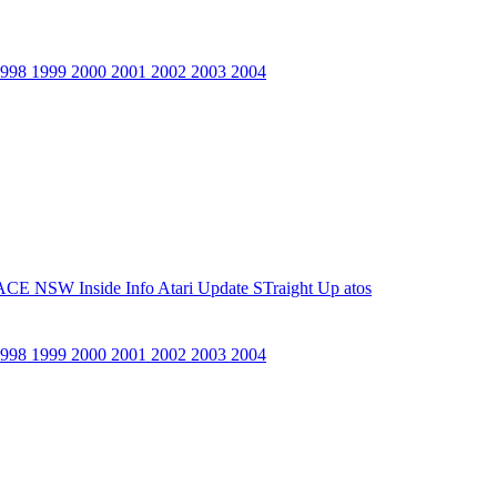
1998
1999
2000
2001
2002
2003
2004
ACE NSW Inside Info
Atari Update
STraight Up
atos
1998
1999
2000
2001
2002
2003
2004