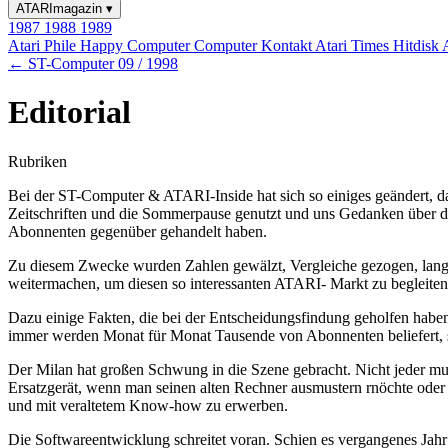
ATARImagazin
▾
1987
1988
1989
Atari Phile
Happy Computer
Computer Kontakt
Atari Times
Hitdisk
← ST-Computer 09 / 1998
Editorial
Rubriken
Bei der ST-Computer & ATARI-Inside hat sich so einiges geändert, d
Zeitschriften und die Sommerpause genutzt und uns Gedanken über d
Abonnenten gegenüber gehandelt haben.
Zu diesem Zwecke wurden Zahlen gewälzt, Vergleiche gezogen, langw
weitermachen, um diesen so interessanten ATARI- Markt zu begleiten
Dazu einige Fakten, die bei der Entscheidungsfindung geholfen haben
immer werden Monat für Monat Tausende von Abonnenten beliefert, so
Der Milan hat großen Schwung in die Szene gebracht. Nicht jeder mu
Ersatzgerät, wenn man seinen alten Rechner ausmustern rnöchte oder d
und mit veraltetem Know-how zu erwerben.
Die Softwareentwicklung schreitet voran. Schien es vergangenes Jahr