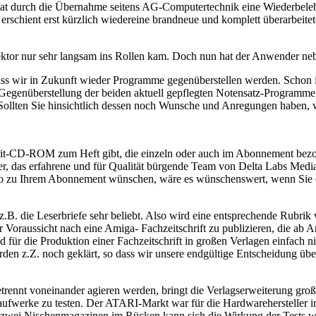
at durch die Übernahme seitens AG-Computertechnik eine Wiederbelebu
rschient erst kürzlich wiedereine brandneue und komplett überarbeite
I-Sektor nur sehr langsam ins Rollen kam. Doch nun hat der Anwende
ss wir in Zukunft wieder Programme gegenüberstellen werden. Schon i
genüberstellung der beiden aktuell gepflegten Notensatz-Programme Sc
llten Sie hinsichtlich dessen noch Wunsche und Anregungen haben, wü
 Begleit-CD-ROM zum Heft gibt, die einzeln oder auch im Abonnement
über, das erfahrene und für Qualität bürgende Team von Delta Labs Me
lso zu Ihrem Abonnement wünschen, wäre es wünschenswert, wenn Sie d
z.B. die Leserbriefe sehr beliebt. Also wird eine entsprechende Rubri
r Voraussicht nach eine Amiga- Fachzeitschrift zu publizieren, die ab
ür die Produktion einer Fachzeitschrift in großen Verlagen einfach ni
den z.Z. noch geklärt, so dass wir unsere endgültige Entscheidung üb
trennt voneinander agieren werden, bringt die Verlagserweiterung groß
werke zu testen. Der ATARI-Markt war für die Hardwarehersteller in d
zwei Nischenmagazinen im Rücken kann sich die Wirkung der Tests wie