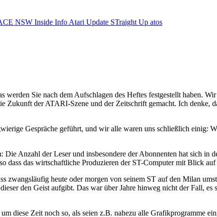
ACE NSW Inside Info
Atari Update
STraight Up
atos
as werden Sie nach dem Aufschlagen des Heftes festgestellt haben. Wi
ie Zukunft der ATARI-Szene und der Zeitschrift gemacht. Ich denke, d
ierige Gespräche geführt, und wir alle waren uns schließlich einig: 
: Die Anzahl der Leser und insbesondere der Abonnenten hat sich in d
 dass das wirtschaftliche Produzieren der ST-Computer mit Blick auf 
ss zwangsläufig heute oder morgen von seinem ST auf den Milan umstei
ieser den Geist aufgibt. Das war über Jahre hinweg nicht der Fall, es s
 um diese Zeit noch so, als seien z.B. nahezu alle Grafikprogramme ei