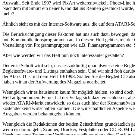
Auswahl. Seit Ende 1997 wird PixArt weiterentwickelt. Photo-Line h
Nachdem mit Smurf ein neuer Kandidat ins Rennen geschickt wurde, e
mehr?
Ähnlich sieht es mit der Internet-Software aus, die auf dem ATAR
Die Berücksichtigung dieser Faktoren hat uns auch dazu bewogen, da
und Kommunikationsprogrammen an. In diesem Heft geht es mit der Ge
Vorstellung von Programmgruppen wie z.B. Finanzprogrammen etc. So
Aber wie werden wir das Heft nun noch interessanter gestalten?
Der erste Schritt wird sein, dass es zukünftig quartalsweise eine
Begleitsoftware- und Listings enthalten sein. Und wir sind froh dar
der Abo-CD ist mit dem Heft 10/1998. Sollten Sie die Begleit-CD a
haben wir an der Aufwertung des Magazins gearbeitet.
Wenngleich wir es hausintern kaum für möglich hielten, so sind doch 
Heft aufgenommen. Ferner hat der Verlag sich dazu entschlossen, alle
wieder ATARI-Markt entwickelt, so dass auch hier der Kostenaufwand f
kostendeckend wirtschaften können. Die wirtschaftlichen Aspekte wer
Ausgaben werden bekanntgeben können.
Wenngleich die Redaktionen der beiden Zeitschriften grundsätzlich ge
wenn es darum geht, Scanner, Drucker, Festplatten oder CD-ROM-Lauf
Hardware zum Testen zur Verfügung gestellt worden wäre. Doch mit 