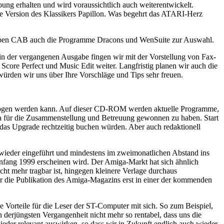
ng erhalten und wird voraussichtlich auch weiterentwickelt.
te Version des Klassikers Papillon. Was begehrt das ATARI-Herz
r neben CAB auch die Programme Dracons und WenSuite zur Auswahl.
n der vergangenen Ausgabe fingen wir mit der Vorstellung von Fax-
ore Perfect und Music Edit weiter. Langfristig planen wir auch die
rden wir uns über Ihre Vorschläge und Tips sehr freuen.
 bezogen werden kann. Auf dieser CD-ROM werden aktuelle Programme,
dia für die Zusammenstellung und Betreuung gewonnen zu haben. Start
as Upgrade rechtzeitig buchen würden. Aber auch redaktionell
k wieder eingeführt und mindestens im zweimonatlichen Abstand ins
 Anfang 1999 erscheinen wird. Der Amiga-Markt hat sich ähnlich
cht mehr tragbar ist, hingegen kleinere Verlage durchaus
er die Publikation des Amiga-Magazins erst in einer der kommenden
e Vorteile für die Leser der ST-Computer mit sich. So zum Beispiel,
erjüngsten Vergangenheit nicht mehr so rentabel, dass uns die
der relevant auswirken, so dass wir in Zukunft endlich auch wieder