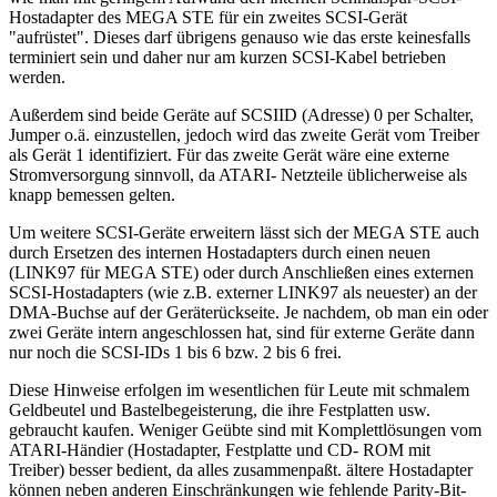
Hostadapter des MEGA STE für ein zweites SCSI-Gerät
"aufrüstet". Dieses darf übrigens genauso wie das erste keinesfalls
terminiert sein und daher nur am kurzen SCSI-Kabel betrieben
werden.
Außerdem sind beide Geräte auf SCSIID (Adresse) 0 per Schalter,
Jumper o.ä. einzustellen, jedoch wird das zweite Gerät vom Treiber
als Gerät 1 identifiziert. Für das zweite Gerät wäre eine externe
Stromversorgung sinnvoll, da ATARI- Netzteile üblicherweise als
knapp bemessen gelten.
Um weitere SCSI-Geräte erweitern lässt sich der MEGA STE auch
durch Ersetzen des internen Hostadapters durch einen neuen
(LINK97 für MEGA STE) oder durch Anschließen eines externen
SCSI-Hostadapters (wie z.B. externer LINK97 als neuester) an der
DMA-Buchse auf der Geräterückseite. Je nachdem, ob man ein oder
zwei Geräte intern angeschlossen hat, sind für externe Geräte dann
nur noch die SCSI-IDs 1 bis 6 bzw. 2 bis 6 frei.
Diese Hinweise erfolgen im wesentlichen für Leute mit schmalem
Geldbeutel und Bastelbegeisterung, die ihre Festplatten usw.
gebraucht kaufen. Weniger Geübte sind mit Komplettlösungen vom
ATARI-Händier (Hostadapter, Festplatte und CD- ROM mit
Treiber) besser bedient, da alles zusammenpaßt. ältere Hostadapter
können neben anderen Einschränkungen wie fehlende Parity-Bit-