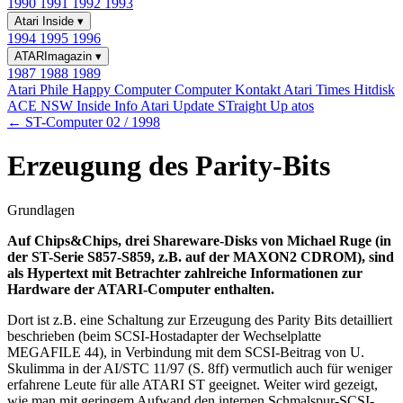
1990
1991
1992
1993
Atari Inside
▾
1994
1995
1996
ATARImagazin
▾
1987
1988
1989
Atari Phile
Happy Computer
Computer Kontakt
Atari Times
Hitdisk
ACE NSW Inside Info
Atari Update
STraight Up
atos
← ST-Computer 02 / 1998
Erzeugung des Parity-Bits
Grundlagen
Auf Chips&Chips, drei Shareware-Disks von Michael Ruge (in
der ST-Serie S857-S859, z.B. auf der MAXON2 CDROM), sind
als Hypertext mit Betrachter zahlreiche Informationen zur
Hardware der ATARI-Computer enthalten.
Dort ist z.B. eine Schaltung zur Erzeugung des Parity Bits detailliert
beschrieben (beim SCSI-Hostadapter der Wechselplatte
MEGAFILE 44), in Verbindung mit dem SCSI-Beitrag von U.
Skulimma in der AI/STC 11/97 (S. 8ff) vermutlich auch für weniger
erfahrene Leute für alle ATARI ST geeignet. Weiter wird gezeigt,
wie man mit geringem Aufwand den internen Schmalspur-SCSI-