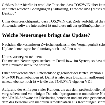
Größtes Indiz hierfür ist wohl die Tatsache, dass TOS2WIN über k
und unter weichen Bedingungen (Auflösung, Farbtiefe usw.) dieses 
Desktop?
Unter dem Gesichtspunkt, dass TOS2WIN o.g. Ziele verfolgt, ist die a
Anwendersoftware interessiert ist und diese mit der größtmögliche
Welche Neuerungen bringt das Update?
Nachdem die kostenlosen Zwischenupdates in der Vergangenheit schon 
Update dementsprechend umfangreich ausfallen wird.
Um es vorweg zu nehmen:
Die meisten Neuerungen stecken im Detail bzw. im System, so dass s
dem Emulator sicht- und spürbar.
Einer der wesentlichen Unterschiede gegenüber der letzten Version 1.
640x400 Pixel gebunden ist. Damit ist also jede Bildschirmauflösung
nahezu ebenso hoch ist wie die des TOS2WIN-eigenen VDI.
Aufgrund der Anfragen vieler Kunden, die aus dem professionelle
vorgesehene und von einigen Datenbankprogrammen unterstützte Netzw
der ATARI-Software ein Filesharing betreiben und auf eine gemeinsam
dem das Personal von mehreren Arbeitsplätzen aus Rechnungen schrei