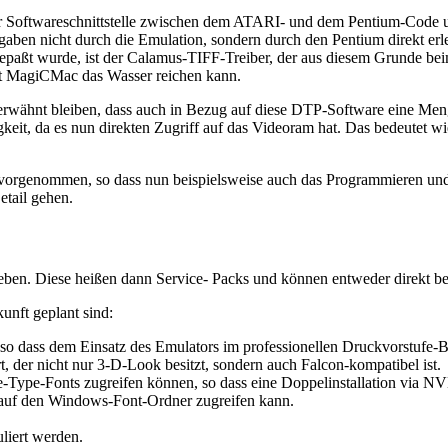
s einer Softwareschnittstelle zwischen dem ATARI- und dem Pentium-Cod
ben nicht durch die Emulation, sondern durch den Pentium direkt erle
ngepaßt wurde, ist der Calamus-TIFF-Treiber, der aus diesem Grunde be
it MagiCMac das Wasser reichen kann.
rwähnt bleiben, dass auch in Bezug auf diese DTP-Software eine Meng
gkeit, da es nun direkten Zugriff auf das Videoram hat. Das bedeute
t vorgenommen, so dass nun beispielsweise auch das Programmieren und
etail gehen.
en. Diese heißen dann Service- Packs und können entweder direkt bei
unft geplant sind:
, so dass dem Einsatz des Emulators im professionellen Druckvorstufe-B
, der nicht nur 3-D-Look besitzt, sondern auch Falcon-kompatibel ist.
Type-Fonts zugreifen können, so dass eine Doppelinstallation via NVD
t auf den Windows-Font-Ordner zugreifen kann.
liert werden.