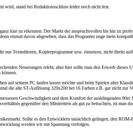
 wird, stand bei Redaktionsschluss leider noch nicht fest.
t ganz klar zu erkennen: Der Markt der anspruchsvollen bis hin zu p
, denn einmal davon abgesehen, dass das Programm unge mein kompatibe
die nur Texteditoren, Kopierprogramme usw. einsetzen, nicht direkt au
rechenden Neuerungen erlebt, aber hier sollte man den Erwerb dieses Up
n können.
hen auf seinem PC laufen lassen möchte und beim Spielen alter Klass
mal die alte ST-Auflösung 320x200 bei 16 Farben z.B. gar nicht zur Ve
essenen Geschwindigkeit und dem Komfort der ausklingenden 90er Jah
verhältnis gegenüber den Mitstreitern als gut zu betrachten, ist man 
Musikermarkt. Sollte es den Entwicklern tatsächlich gelingen, den ROM
Entwicklung werden wir mit Spannung verfolgen.