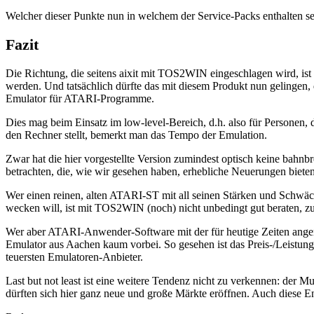
Welcher dieser Punkte nun in welchem der Service-Packs enthalten sein
Fazit
Die Richtung, die seitens aixit mit TOS2WIN eingeschlagen wird, is
werden. Und tatsächlich dürfte das mit diesem Produkt nun gelingen
Emulator für ATARI-Programme.
Dies mag beim Einsatz im low-level-Bereich, d.h. also für Personen, 
den Rechner stellt, bemerkt man das Tempo der Emulation.
Zwar hat die hier vorgestellte Version zumindest optisch keine bahnb
betrachten, die, wie wir gesehen haben, erhebliche Neuerungen biete
Wer einen reinen, alten ATARI-ST mit all seinen Stärken und Schwäc
wecken will, ist mit TOS2WIN (noch) nicht unbedingt gut beraten, zu
Wer aber ATARI-Anwender-Software mit der für heutige Zeiten angem
Emulator aus Aachen kaum vorbei. So gesehen ist das Preis-/Leistungs
teuersten Emulatoren-Anbieter.
Last but not least ist eine weitere Tendenz nicht zu verkennen: der 
dürften sich hier ganz neue und große Märkte eröffnen. Auch diese 