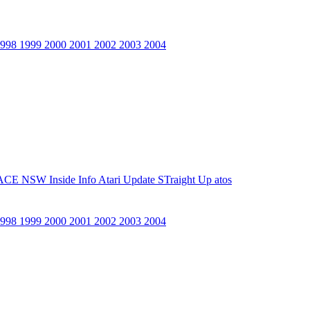
1998
1999
2000
2001
2002
2003
2004
ACE NSW Inside Info
Atari Update
STraight Up
atos
1998
1999
2000
2001
2002
2003
2004