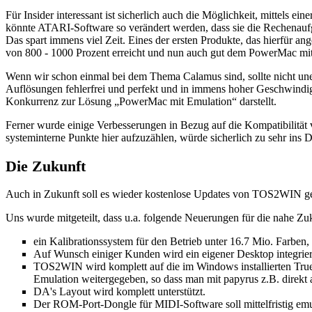
Für Insider interessant ist sicherlich auch die Möglichkeit, mittel
könnte ATARI-Software so verändert werden, dass sie die Rechenaufga
Das spart immens viel Zeit. Eines der ersten Produkte, das hierfür a
von 800 - 1000 Prozent erreicht und nun auch gut dem PowerMac m
Wenn wir schon einmal bei dem Thema Calamus sind, sollte nicht une
Auflösungen fehlerfrei und perfekt und in immens hoher Geschwindi
Konkurrenz zur Lösung „PowerMac mit Emulation“ darstellt.
Ferner wurde einige Verbesserungen in Bezug auf die Kompatibilitä
systeminterne Punkte hier aufzuzählen, würde sicherlich zu sehr ins D
Die Zukunft
Auch in Zukunft soll es wieder kostenlose Updates von TOS2WIN geb
Uns wurde mitgeteilt, dass u.a. folgende Neuerungen für die nahe Zuk
ein Kalibrationssystem für den Betrieb unter 16.7 Mio. Farben
Auf Wunsch einiger Kunden wird ein eigener Desktop integriert
TOS2WIN wird komplett auf die im Windows installierten True-
Emulation weitergegeben, so dass man mit papyrus z.B. direk
DA's Layout wird komplett unterstützt.
Der ROM-Port-Dongle für MIDI-Software soll mittelfristig emu