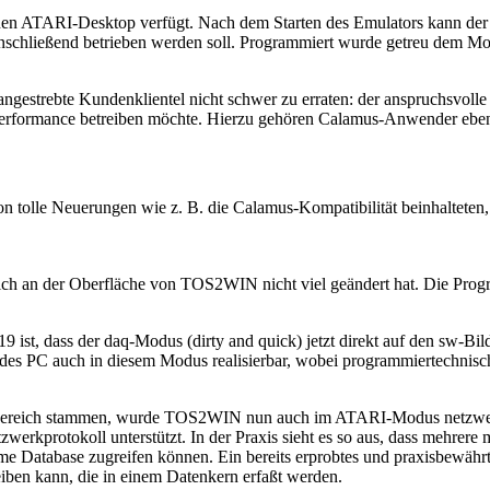
einen ATARI-Desktop verfügt. Nach dem Starten des Emulators kann 
anschließend betrieben werden soll. Programmiert wurde getreu dem 
ngestrebte Kundenklientel nicht schwer zu erraten: der anspruchsvolle
n Performance betreiben möchte. Hierzu gehören Calamus-Anwender eb
tolle Neuerungen wie z. B. die Calamus-Kompatibilität beinhalteten, 
ich an der Oberfläche von TOS2WIN nicht viel geändert hat. Die Progr
19 ist, dass der daq-Modus (dirty and quick) jetzt direkt auf den sw-B
 des PC auch in diesem Modus realisierbar, wobei programmiertechnisch
n Bereich stammen, wurde TOS2WIN nun auch im ATARI-Modus netzwerk
erkprotokoll unterstützt. In der Praxis sieht es so aus, dass mehrere
e Database zugreifen können. Ein bereits erprobtes und praxisbewährte
ben kann, die in einem Datenkern erfaßt werden.