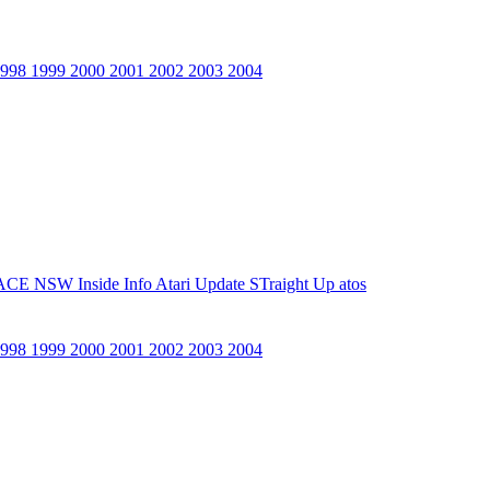
1998
1999
2000
2001
2002
2003
2004
ACE NSW Inside Info
Atari Update
STraight Up
atos
1998
1999
2000
2001
2002
2003
2004