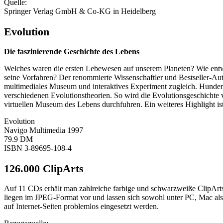
Quelle:
Springer Verlag GmbH & Co-KG in Heidelberg
Evolution
Die faszinierende Geschichte des Lebens
Welches waren die ersten Lebewesen auf unserem Planeten? Wie entw
seine Vorfahren? Der renommierte Wissenschaftler und Bestseller-Auto
multimediales Museum und interaktives Experiment zugleich. Hundert
verschiedenen Evolutionstheorien. So wird die Evolutionsgeschichte
virtuellen Museum des Lebens durchfuhren. Ein weiteres Highlight i
Evolution
Navigo Multimedia 1997
79.9 DM
ISBN 3-89695-108-4
126.000 ClipArts
Auf 11 CDs erhält man zahlreiche farbige und schwarzweiße ClipArts,
liegen im JPEG-Format vor und lassen sich sowohl unter PC, Mac al
auf Internet-Seiten problemlos eingesetzt werden.