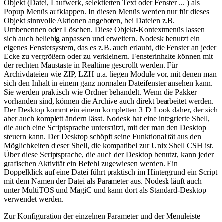
Objekt (Datei, Laufwerk, selektierten Text oder Fenster ... ) als
Popup Menüs aufklappen. In diesen Menüs werden nur für dieses
Objekt sinnvolle Aktionen angeboten, bei Dateien z.B.
Umbenennen oder Löschen. Diese Objekt-Kontextmenüs lassen
sich auch beliebig anpassen und erweitern. Nodesk benutzt ein
eigenes Fenstersystem, das es z.B. auch erlaubt, die Fenster an jeder
Ecke zu vergrößern oder zu verkleinern. Fensterinhalte können mit
der rechten Maustaste in Realtime gescrollt werden. Für
Archivdateien wie ZIP, LZH u.a. liegen Module vor, mit denen man
sich den Inhalt in einem ganz normalen Dateifenster ansehen kann.
Sie werden praktisch wie Ordner behandelt. Wenn die Pakker
vorhanden sind, können die Archive auch direkt bearbeitet werden.
Der Desktop kommt ein einem kompletten 3-D-Look daher, der sich
aber auch komplett ändern lässt. Nodesk hat eine integrierte Shell,
die auch eine Scriptsprache unterstützt, mit der man den Desktop
steuern kann. Der Desktop schöpft seine Funktionalität aus den
Möglichkeiten dieser Shell, die kompatibel zur Unix Shell CSH ist.
Über diese Scriptsprache, die auch der Desktop benutzt, kann jeder
grafischen Aktivität ein Befehl zugewiesen werden. Ein
Doppelklick auf eine Datei führt praktisch im Hintergrund ein Script
mit dem Namen der Datei als Parameter aus. Nodesk läuft auch
unter MultiTOS und MagiC und kann dort als Standard-Desktop
verwendet werden.
Zur Konfiguration der einzelnen Parameter und der Menuleiste