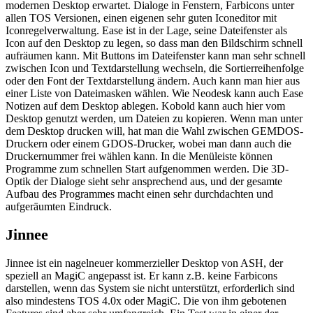
modernen Desktop erwartet. Dialoge in Fenstern, Farbicons unter
allen TOS Versionen, einen eigenen sehr guten Iconeditor mit
Iconregelverwaltung. Ease ist in der Lage, seine Dateifenster als
Icon auf den Desktop zu legen, so dass man den Bildschirm schnell
aufräumen kann. Mit Buttons im Dateifenster kann man sehr schnell
zwischen Icon und Textdarstellung wechseln, die Sortierreihenfolge
oder den Font der Textdarstellung ändern. Auch kann man hier aus
einer Liste von Dateimasken wählen. Wie Neodesk kann auch Ease
Notizen auf dem Desktop ablegen. Kobold kann auch hier vom
Desktop genutzt werden, um Dateien zu kopieren. Wenn man unter
dem Desktop drucken will, hat man die Wahl zwischen GEMDOS-
Druckern oder einem GDOS-Drucker, wobei man dann auch die
Druckernummer frei wählen kann. In die Menüleiste können
Programme zum schnellen Start aufgenommen werden. Die 3D-
Optik der Dialoge sieht sehr ansprechend aus, und der gesamte
Aufbau des Programmes macht einen sehr durchdachten und
aufgeräumten Eindruck.
Jinnee
Jinnee ist ein nagelneuer kommerzieller Desktop von ASH, der
speziell an MagiC angepasst ist. Er kann z.B. keine Farbicons
darstellen, wenn das System sie nicht unterstützt, erforderlich sind
also mindestens TOS 4.0x oder MagiC. Die von ihm gebotenen