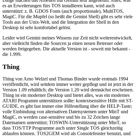
Dinge machen das Arbeiten mit Gemini sehr angenehm. Alles, was
es an Erweiterungen fürs TOS installieren kann, wird auch
unterstützt: z. B. GDOS Fonts (auch proportionale), MultiTOS,
MagiC. Für die Mupfel (so heißt die Gemini Shell) gibt es sehr viele
Tools aus der Unix-Welt, und die Integration der Shell in den
Desktop ist sehr komfortabel gelöst.
Leider wird Gemini meines Wissens zur Zeit nicht weiterentwickelt,
aber vielleicht finden die Sourcen ja einen neuen Betreuer oder
werden freigegeben. Die aktuelle Version ist - soweit mir bekannt -
die 1.999.
Thing
Thing von Arno Welzel und Thomas Binder wurde erstmals 1994
veröffentlicht, wird seitdem immer weiter gepflegt und ist jetzt in der
Version 1.09 erhältlich; die Version 1.20 wird demnächst erscheinen.
Thing ist ein moderner Desktop und bietet alles, was ein modernes
ATARI Programm unterstützen sollte: kontextsensitive Hilfe mit ST-
GUIDE, es gibt fast immer eine Hilfestellung über die HELP-Taste;
volle Einbindung von alternativen Dateisystemen unter MinT und
MagiC, es werden case-sensitive und bis zu 32 Zeichen lange
Dateinamen unterstützt; TOSWIN-Unterstützung unter MinT, so
dass TOS/TTP Programme auch unter Single TOS gleichzeitig
ablaufen können. TOS2GEM wird als Consolefenster benutzt, und