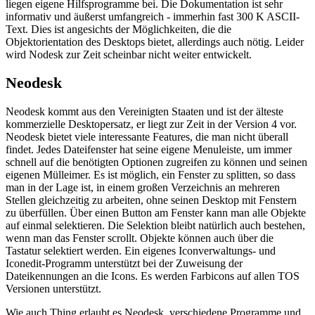
liegen eigene Hilfsprogramme bei. Die Dokumentation ist sehr
informativ und äußerst umfangreich - immerhin fast 300 K ASCII-
Text. Dies ist angesichts der Möglichkeiten, die die
Objektorientation des Desktops bietet, allerdings auch nötig. Leider
wird Nodesk zur Zeit scheinbar nicht weiter entwickelt.
Neodesk
Neodesk kommt aus den Vereinigten Staaten und ist der älteste
kommerzielle Desktopersatz, er liegt zur Zeit in der Version 4 vor.
Neodesk bietet viele interessante Features, die man nicht überall
findet. Jedes Dateifenster hat seine eigene Menuleiste, um immer
schnell auf die benötigten Optionen zugreifen zu können und seinen
eigenen Mülleimer. Es ist möglich, ein Fenster zu splitten, so dass
man in der Lage ist, in einem großen Verzeichnis an mehreren
Stellen gleichzeitig zu arbeiten, ohne seinen Desktop mit Fenstern
zu überfüllen. Über einen Button am Fenster kann man alle Objekte
auf einmal selektieren. Die Selektion bleibt natürlich auch bestehen,
wenn man das Fenster scrollt. Objekte können auch über die
Tastatur selektiert werden. Ein eigenes Iconverwaltungs- und
Iconedit-Programm unterstützt bei der Zuweisung der
Dateikennungen an die Icons. Es werden Farbicons auf allen TOS
Versionen unterstützt.
Wie auch Thing erlaubt es Neodesk, verschiedene Programme und