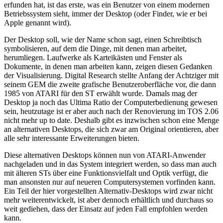
erfunden hat, ist das erste, was ein Benutzer von einem modernen
Betriebssystem sieht, immer der Desktop (oder Finder, wie er bei
Apple genannt wird).
Der Desktop soll, wie der Name schon sagt, einen Schreibtisch
symbolisieren, auf dem die Dinge, mit denen man arbeitet,
herumliegen. Laufwerke als Karteikästen und Fenster als
Dokumente, in denen man arbeiten kann, zeigen diesen Gedanken
der Visualisierung. Digital Research stellte Anfang der Achtziger mit
seinem GEM die zweite grafische Benutzeroberfläche vor, die dann
1985 von ATARI für den ST erwählt wurde. Damals mag der
Desktop ja noch das Ultima Ratio der Computerbedienung gewesen
sein, heutzutage ist er aber auch nach der Renovierung im TOS 2.06
nicht mehr up to date. Deshalb gibt es inzwischen schon eine Menge
an alternativen Desktops, die sich zwar am Original orientieren, aber
alle sehr interessante Erweiterungen bieten.
Diese alternativen Desktops können nun von ATARI-Anwender
nachgeladen und in das System integriert werden, so dass man auch
mit älteren STs über eine Funktionsvielfalt und Optik verfügt, die
man ansonsten nur auf neueren Computersystemen vorfinden kann.
Ein Teil der hier vorgestellten Alternativ-Desktops wird zwar nicht
mehr weiterentwickelt, ist aber dennoch erhältlich und durchaus so
weit gediehen, dass der Einsatz auf jeden Fall empfohlen werden
kann.