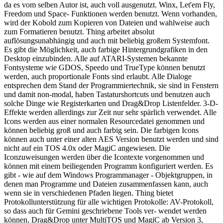
da es vom selben Autor ist, auch voll ausgenutzt. Winx, Let'em Fly,
Freedom und Space- Funktionen werden benutzt. Wenn vorhanden,
wird der Kobold zum Kopieren von Dateien und wahlweise auch
zum Formatieren benutzt. Thing arbeitet absolut
auflösungsunabhängig und auch mit beliebig großem Systemfont.
Es gibt die Möglichkeit, auch farbige Hintergrundgrafiken in den
Desktop einzubinden. Alle auf ATARI-Systemen bekannte
Fontsysteme wie GDOS, Speedo und TrueType können benutzt
werden, auch proportionale Fonts sind erlaubt. Alle Dialoge
entsprechen dem Stand der Programmiertechnik, sie sind in Fenstern
und damit non-modal, haben Tastaturshortcuts und benutzen auch
solche Dinge wie Registerkarten und Drag&Drop Listenfelder. 3-D-
Effekte werden allerdings zur Zeit nur sehr spärlich verwendet. Alle
Icons werden aus einer normalen Resourcedatei genommen und
können beliebig groß und auch farbig sein. Die farbigen Icons
können auch unter einer alten AES Version benutzt werden und sind
nicht auf ein TOS 4.0x oder MagiC angewiesen. Die
Iconzuweisungen werden über die Icontexte vorgenommen und
können mit einem beiliegenden Programm konfiguriert werden. Es
gibt - wie auf dem Windows Programmanager - Objektgruppen, in
denen man Programme und Dateien zusammenfassen kann, auch
wenn sie in verschiedenen Pfaden liegen. Thing bietet
Protokollunterstützung für alle wichtigen Protokolle: AV-Protokoll,
so dass auch für Gemini geschriebene Tools ver- wendet werden
können, Drag&Drop unter MultiTOS und MagiC ab Version 3,