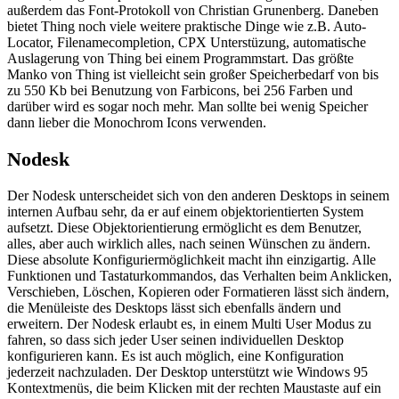
außerdem das Font-Protokoll von Christian Grunenberg. Daneben
bietet Thing noch viele weitere praktische Dinge wie z.B. Auto-
Locator, Filenamecompletion, CPX Unterstüzung, automatische
Auslagerung von Thing bei einem Programmstart. Das größte
Manko von Thing ist vielleicht sein großer Speicherbedarf von bis
zu 550 Kb bei Benutzung von Farbicons, bei 256 Farben und
darüber wird es sogar noch mehr. Man sollte bei wenig Speicher
dann lieber die Monochrom Icons verwenden.
Nodesk
Der Nodesk unterscheidet sich von den anderen Desktops in seinem
internen Aufbau sehr, da er auf einem objektorientierten System
aufsetzt. Diese Objektorientierung ermöglicht es dem Benutzer,
alles, aber auch wirklich alles, nach seinen Wünschen zu ändern.
Diese absolute Konfiguriermöglichkeit macht ihn einzigartig. Alle
Funktionen und Tastaturkommandos, das Verhalten beim Anklicken,
Verschieben, Löschen, Kopieren oder Formatieren lässt sich ändern,
die Menüleiste des Desktops lässt sich ebenfalls ändern und
erweitern. Der Nodesk erlaubt es, in einem Multi User Modus zu
fahren, so dass sich jeder User seinen individuellen Desktop
konfigurieren kann. Es ist auch möglich, eine Konfiguration
jederzeit nachzuladen. Der Desktop unterstützt wie Windows 95
Kontextmenüs, die beim Klicken mit der rechten Maustaste auf ein