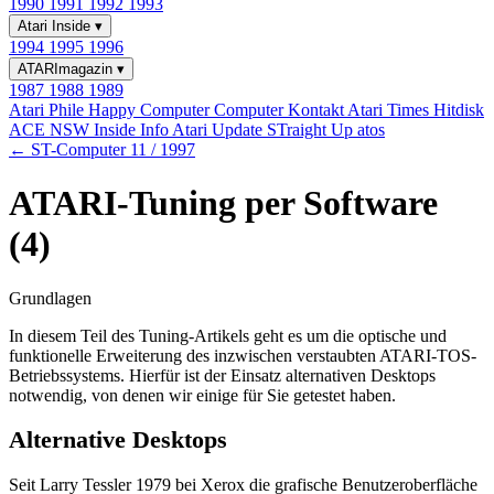
1990
1991
1992
1993
Atari Inside
▾
1994
1995
1996
ATARImagazin
▾
1987
1988
1989
Atari Phile
Happy Computer
Computer Kontakt
Atari Times
Hitdisk
ACE NSW Inside Info
Atari Update
STraight Up
atos
← ST-Computer 11 / 1997
ATARI-Tuning per Software
(4)
Grundlagen
In diesem Teil des Tuning-Artikels geht es um die optische und
funktionelle Erweiterung des inzwischen verstaubten ATARI-TOS-
Betriebssystems. Hierfür ist der Einsatz alternativen Desktops
notwendig, von denen wir einige für Sie getestet haben.
Alternative Desktops
Seit Larry Tessler 1979 bei Xerox die grafische Benutzeroberfläche