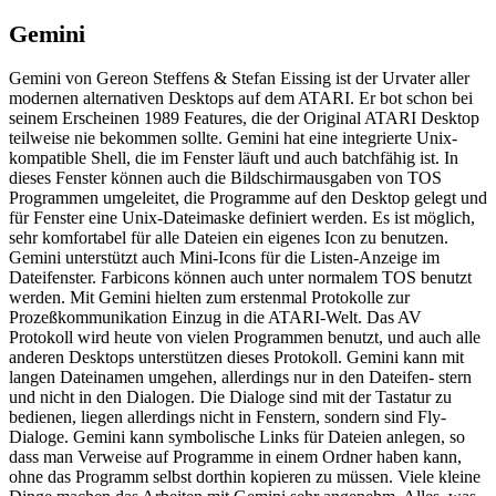
Gemini
Gemini von Gereon Steffens & Stefan Eissing ist der Urvater aller
modernen alternativen Desktops auf dem ATARI. Er bot schon bei
seinem Erscheinen 1989 Features, die der Original ATARI Desktop
teilweise nie bekommen sollte. Gemini hat eine integrierte Unix-
kompatible Shell, die im Fenster läuft und auch batchfähig ist. In
dieses Fenster können auch die Bildschirmausgaben von TOS
Programmen umgeleitet, die Programme auf den Desktop gelegt und
für Fenster eine Unix-Dateimaske definiert werden. Es ist möglich,
sehr komfortabel für alle Dateien ein eigenes Icon zu benutzen.
Gemini unterstützt auch Mini-Icons für die Listen-Anzeige im
Dateifenster. Farbicons können auch unter normalem TOS benutzt
werden. Mit Gemini hielten zum erstenmal Protokolle zur
Prozeßkommunikation Einzug in die ATARI-Welt. Das AV
Protokoll wird heute von vielen Programmen benutzt, und auch alle
anderen Desktops unterstützen dieses Protokoll. Gemini kann mit
langen Dateinamen umgehen, allerdings nur in den Dateifen- stern
und nicht in den Dialogen. Die Dialoge sind mit der Tastatur zu
bedienen, liegen allerdings nicht in Fenstern, sondern sind Fly-
Dialoge. Gemini kann symbolische Links für Dateien anlegen, so
dass man Verweise auf Programme in einem Ordner haben kann,
ohne das Programm selbst dorthin kopieren zu müssen. Viele kleine