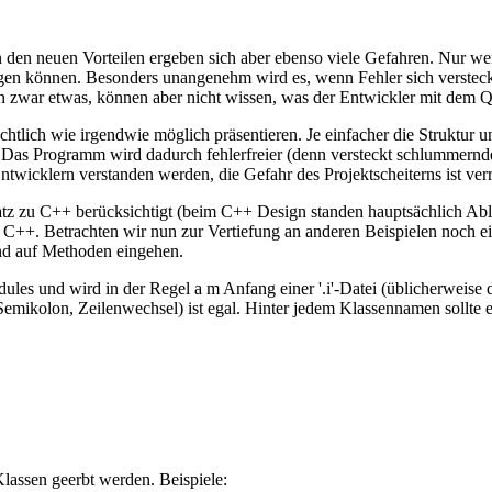
 den neuen Vorteilen ergeben sich aber ebenso viele Gefahren. Nur w
ugen können. Besonders unangenehm wird es, wenn Fehler sich verstecke
zwar etwas, können aber nicht wissen, was der Entwickler mit dem Qu
tlich wie irgendwie möglich präsentieren. Je einfacher die Struktur und
. Das Programm wird dadurch fehlerfreier (denn versteckt schlummern
cklern verstanden werden, die Gefahr des Projektscheiterns ist verrin
z zu C++ berücksichtigt (beim C++ Design standen hauptsächlich Abl
 in C++. Betrachten wir nun zur Vertiefung an anderen Beispielen noch ei
nd auf Methoden eingehen.
odules und wird in der Regel a m Anfang einer '.i'-Datei (üblicherweis
kolon, Zeilenwechsel) ist egal. Hinter jedem Klassennamen sollte e
 Klassen geerbt werden. Beispiele: