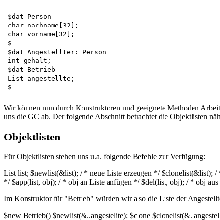
$dat Person   

char nachname[32];   

char vorname[32];  

$  

$dat Angestellter: Person   

int gehalt;  

$dat Betrieb   

List angestellte;  

Wir können nun durch Konstruktoren und geeignete Methoden Arbeiter 
uns die GC ab. Der folgende Abschnitt betrachtet die Objektlisten näh
Objektlisten
Für Objektlisten stehen uns u.a. folgende Befehle zur Verfügung:
List list; $newlist(&list); / * neue Liste erzeugen */ $clonelist(&list); / 
*/ $app(list, obj); / * obj an Liste anfügen */ $del(list, obj); / * obj aus
Im Konstruktor für "Betrieb" würden wir also die Liste der Angestell
$new Betrieb() $newlist(&..angestelite); $clone $clonelist(&..angestellte