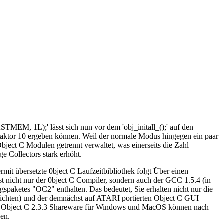
M, 1L);' lässt sich nun vor dem 'obj_initall_();' auf den
Faktor 10 ergeben können. Weil der normale Modus hingegen ein paar
Object C Modulen getrennt verwaltet, was einerseits die Zahl
e Collectors stark erhöht.
mit übersetzte 0bject C Laufzeitbibliothek folgt Über einen
icht nur der 0bject C Compiler, sondern auch der GCC 1.5.4 (in
paketes "OC2" enthalten. Das bedeutet, Sie erhalten nicht nur die
richten) und der demnächst auf ATARI portierten Object C GUI
die Object C 2.3.3 Shareware für Windows und MacOS können nach
en.