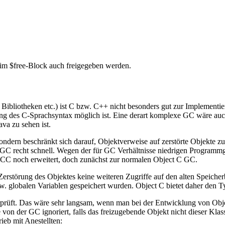
 im $free-Block auch freigegeben werden.
Bibliotheken etc.) ist C bzw. C++ nicht besonders gut zur Implementier
rung des C-Sprachsyntax möglich ist. Eine derart komplexe GC wäre auc
va zu sehen ist.
ondern beschränkt sich darauf, Objektverweise auf zerstörte Objekte 
 GC recht schnell. Wegen der für GC Verhältnisse niedrigen Program
C noch erweitert, doch zunächst zur normalen Object C GC.
rstörung des Objektes keine weiteren Zugriffe auf den alten Speicherb
. globalen Variablen gespeichert wurden. Object C bietet daher den T
rprüft. Das wäre sehr langsam, wenn man bei der Entwicklung von Obje
e von der GC ignoriert, falls das freizugebende Objekt nicht dieser Klas
ieb mit Anestellten: