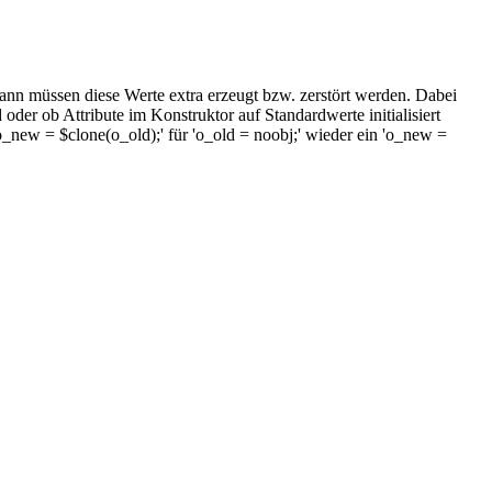
ann müssen diese Werte extra erzeugt bzw. zerstört werden. Dabei
er ob Attribute im Konstruktor auf Standardwerte initialisiert
new = $clone(o_old);' für 'o_old = noobj;' wieder ein 'o_new =