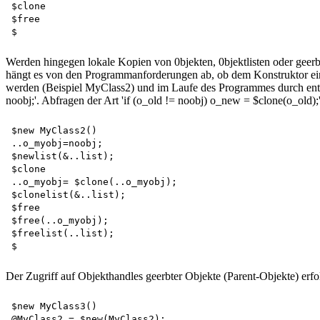
$clone   

$free  

Werden hingegen lokale Kopien von 0bjekten, 0bjektlisten oder geerb
hängt es von den Programmanforderungen ab, ob dem Konstruktor einze
werden (Beispiel MyClass2) und im Laufe des Programmes durch entsp
noobj;'. Abfragen der Art 'if (o_old != noobj) o_new = $clone(o_old);'
$new MyClass2()  

..o_myobj=noobj;  

$newlist(&..list);   

$clone   

..o_myobj= $clone(..o_myobj);   

$clonelist(&..list);   

$free   

$free(..o_myobj);   

$freelist(..list);  

Der Zugriff auf Objekthandles geerbter Objekte (Parent-Objekte) erfol
$new MyClass3()  

@MyClass2 = $new(MyClass2);   
