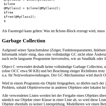
$clone    

@MyClass2 = $clone(@MyClass2);   

$free  

$free(@MyClass2);  

Als Faustregel kann gelten: Was im $clone-Block erzeugt wird, muss
Garbage Collection
Aufgrund seiner Sprachstruktur (Zeiger, Funktionsparameter, linkbare 
Informatik relativ einig, dass eine vollständige GC nicht ohne Ände
nach recht langsame Programme hervorrufen, wie an Smalltalk oder Ja
Object C verwendet deshalb keine vollständige Garbage Collection, s
(ohne OCC etwa 90 KB) und bei Beachtung einiger Richtlinien trotz
u.a. für Netzwerkanwendungen. Der GC-Mechanismus wird durch OC
Wird in einem Programm ein Objekt freigegeben, so dürfen nach der Ze
Problem, sobald Objektverweise in anderen Objekten oder lokalen bzw
Alle verwendeten Listen werden bei der Freigabe eines Objektes übe
nämlich nur Objekte einer Klasse in einer Liste ab, so wird diese List
Objekte ebenfalls zu keiner Listenprüfung. Modellieren wir einen Betr