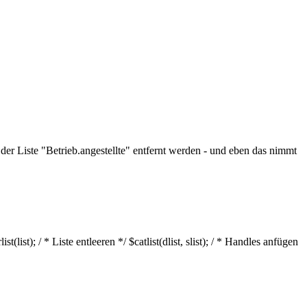
er Liste "Betrieb.angestellte" entfernt werden - und eben das nimmt
st(list); / * Liste entleeren */ $catlist(dlist, slist); / * Handles anfügen