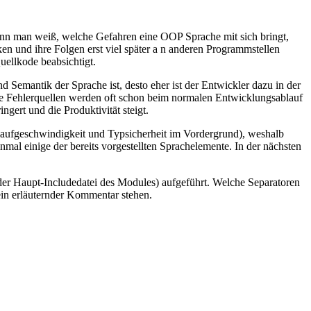
enn man weiß, welche Gefahren eine OOP Sprache mit sich bringt,
n und ihre Folgen erst viel später a n anderen Programmstellen
ellkode beabsichtigt.
 Semantik der Sprache ist, desto eher ist der Entwickler dazu in der
de Fehlerquellen werden oft schon beim normalen Entwicklungsablauf
gert und die Produktivität steigt.
aufgeschwindigkeit und Typsicherheit im Vordergrund), weshalb
nmal einige der bereits vorgestellten Sprachelemente. In der nächsten
e der Haupt-Includedatei des Modules) aufgeführt. Welche Separatoren
in erläuternder Kommentar stehen.