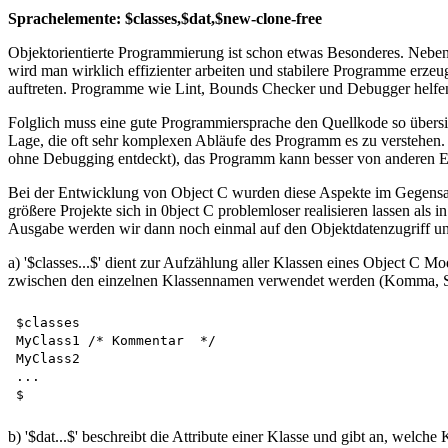
Sprachelemente: $classes,$dat,$new-clone-free
Objektorientierte Programmierung ist schon etwas Besonderes. Neben
wird man wirklich effizienter arbeiten und stabilere Programme erze
auftreten. Programme wie Lint, Bounds Checker und Debugger helfen 
Folglich muss eine gute Programmiersprache den Quellkode so übersich
Lage, die oft sehr komplexen Abläufe des Programm es zu verstehen
ohne Debugging entdeckt), das Programm kann besser von anderen Entwi
Bei der Entwicklung von Object C wurden diese Aspekte im Gegensat
größere Projekte sich in 0bject C problemloser realisieren lassen als
Ausgabe werden wir dann noch einmal auf den Objektdatenzugriff u
a) '$classes...$' dient zur Aufzählung aller Klassen eines Object C M
zwischen den einzelnen Klassennamen verwendet werden (Komma, Semi
$classes  

MyClass1 /* Kommentar  */  

MyClass2  

...  

b) '$dat...$' beschreibt die Attribute einer Klasse und gibt an, welche