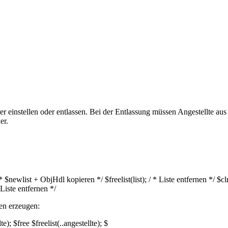
einstellen oder entlassen. Bei der Entlassung müssen Angestellte aus d
er.
* $newlist + ObjHdl kopieren */ $freelist(list); / * Liste entfernen */ $clrli
 Liste entfernen */
ten erzeugen:
); $free $freelist(..angestellte); $