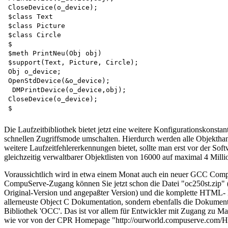
CloseDevice(o_device);   

$class Text   

$class Picture   

$class Circle  

$  

$meth PrintNeu(Obj obj)   

$support(Text, Picture, Circle);   

Obj o_device;   

OpenStdDevice(&o_device);   

 DMPrintDevice(o_device,obj);  

CloseDevice(o_device);  

Die Laufzeitbibliothek bietet jetzt eine weitere Konfigurations
schnellen Zugriffsmode umschalten. Hierdurch werden alle Objekthan
weitere Laufzeitfehlererkennungen bietet, sollte man erst vor der So
gleichzeitig verwaltbarer Objektlisten von 16000 auf maximal 4 Milli
Voraussichtlich wird in etwa einem Monat auch ein neuer GCC Compiler
CompuServe-Zugang können Sie jetzt schon die Datei "oc250st.zip"
Original-Version und angepaßter Version) und die komplette HTML- D
allerneuste Object C Dokumentation, sondern ebenfalls die Dokumen
Bibliothek 'OCC'. Das ist vor allem für Entwickler mit Zugang zu
wie vor von der CPR Homepage "http://ourworld.compuserve.com