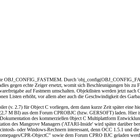
konstante OBJ_CONFIG_FASTMEM. Durch 'obj_config(OBJ_CONFIG_FASTME
dles gegen echte Zeiger ersetzt, womit sich Beschleunigungen bis zu 
ftwarefreigabe auf Fastmem umschalten. Objektlisten werden jetzt nach 
onen Listen erhöht, vor allem aber auch die Geschwindigkeit des Garbag
 (v. 2.7) für Object C vorliegen, dem dann kurze Zeit später eine hier
 (2,7 M BI) aus dem Forum CPROBJC (bzw. GERSOFT) laden. Hier ist n
okumentation des kommerziellen 0bject C Multiplattform Entwicklungs
tation des Mangrove Managers ('ATARI-Inside' wird später darüber be
 Macintosh- oder Windows-Rechnern interessant, denn OCC 1.5.1 und 
/Homepages/CPR-ObjectC" sowie dem Forum CPRO BJC geladen werd