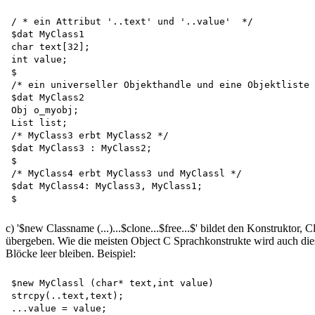
/ * ein Attribut '..text' und '..value'  */   

$dat MyClass1  

char text[32];  

int value;  

$  

/* ein universeller Objekthandle und eine Objektliste 
$dat MyClass2  

Obj o_myobj;  

List list;  

/* MyClass3 erbt MyClass2 */   

$dat MyClass3 : MyClass2;  

$  

/* MyClass4 erbt MyClass3 und MyClassl */   

$dat MyClass4: MyClass3, MyClass1;  

c) '$new Classname (...)...$clone...$free...$' bildet den Konstruktor,
übergeben. Wie die meisten Object C Sprachkonstrukte wird auch dies
Blöcke leer bleiben. Beispiel:
$new MyClassl (char* text,int value)  

strcpy(..text,text);  

...value = value;   
