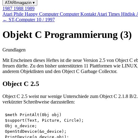
ATARImagazin
▾
1987
1988
1989
Atari Phile
Happy Computer
Computer Kontakt
Atari Times
Hitdisk
← ST-Computer 10 / 1997
Objekt C Programmierung (3)
Grundlagen
Mit Erscheinen dieses Heftes ist die neue Version 2.5 von Object C eb
freuen dürfte. Zu den bisher unterstützten 11 Plattformen wie LIN
anderem Objektlisten und den Object C Garbage Collector.
Object C 2.5
Object C 2.5 weist nur wenige Unterschiede zum Object C 2.1.8 B/2.3
verkürzter Schreibweise darzustellen:
$meth PrintAlt(0bj obj)   

$support(Text, Picture, Circle);   

Obj o_device;   

OpenStdDevice(&o_device);   

PrintDevice(o_device,obj);   
