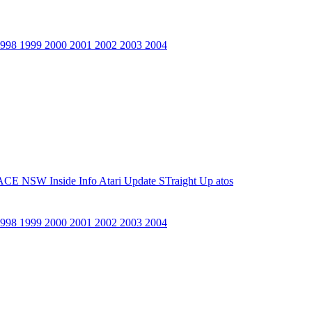
1998
1999
2000
2001
2002
2003
2004
ACE NSW Inside Info
Atari Update
STraight Up
atos
1998
1999
2000
2001
2002
2003
2004