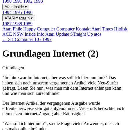
1990
1991
1992
1993
Atari Inside
▾
1994
1995
1996
ATARImagazin
▾
1987
1988
1989
Atari Phile
Happy Computer
Computer Kontakt
Atari Times
Hitdisk
ACE NSW Inside Info
Atari Update
STraight Up
atos
← ST-Computer 10 / 1997
Grundlagen Internet (2)
Grundlagen
"Im bin zwar im Internet, aber was soll ich hier nun tun?" Das
haben sich nach unserem vergangenen Artikel viele Neu-Surfer
gefragt. Lesen Sie nun, was man mit dem Internet anfangen kann
und wie man sich zurechtfindet.
Der Internet-Artikel der vergangenen Ausgabe wurde
erfreulicherweise sehr gut aufgenommen. Vielerorts herrschte nach
dem ersten Internet-Zugang aber Ratlosigkeit.
"Was soll ich hier nun?", so die Frage vieler Anwender, die sich
erstmals online befanden.