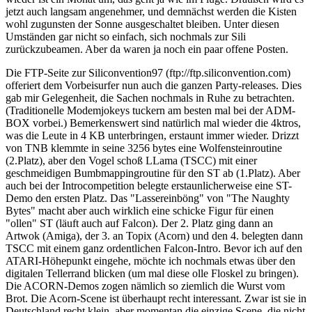
jetzt auch langsam angenehmer, und demnächst werden die Kisten
wohl zugunsten der Sonne ausgeschaltet bleiben. Unter diesen
Umständen gar nicht so einfach, sich nochmals zur Sili
zurückzubeamen. Aber da waren ja noch ein paar offene Posten.
Die FTP-Seite zur Siliconvention97 (ftp://ftp.siliconvention.com)
offeriert dem Vorbeisurfer nun auch die ganzen Party-releases. Dies
gab mir Gelegenheit, die Sachen nochmals in Ruhe zu betrachten.
(Traditionelle Modemjokeys tuckern am besten mal bei der ADM-
BOX vorbei.) Bemerkenswert sind natürlich mal wieder die 4ktros,
was die Leute in 4 KB unterbringen, erstaunt immer wieder. Drizzt
von TNB klemmte in seine 3256 bytes eine Wolfensteinroutine
(2.Platz), aber den Vogel schoß LLama (TSCC) mit einer
geschmeidigen Bumbmappingroutine für den ST ab (1.Platz). Aber
auch bei der Introcompetition belegte erstaunlicherweise eine ST-
Demo den ersten Platz. Das "Lassereinböng" von "The Naughty
Bytes" macht aber auch wirklich eine schicke Figur für einen
"ollen" ST (läuft auch auf Falcon). Der 2. Platz ging dann an
Artwok (Amiga), der 3. an Topix (Acorn) und den 4. belegten dann
TSCC mit einem ganz ordentlichen Falcon-Intro. Bevor ich auf den
ATARI-Höhepunkt eingehe, möchte ich nochmals etwas über den
digitalen Tellerrand blicken (um mal diese olle Floskel zu bringen).
Die ACORN-Demos zogen nämlich so ziemlich die Wurst vom
Brot. Die Acorn-Scene ist überhaupt recht interessant. Zwar ist sie in
Deutschland recht klein, aber momentan die einzige Scene, die nicht