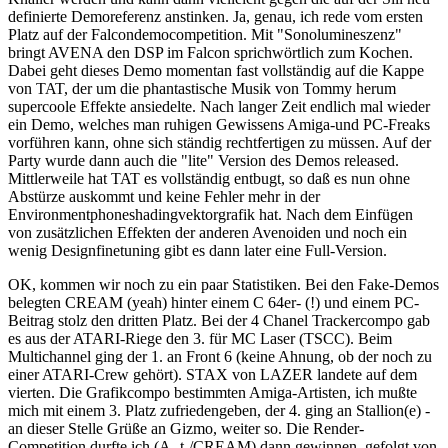
definierte Demoreferenz anstinken. Ja, genau, ich rede vom ersten
Platz auf der Falcondemocompetition. Mit "Sonolumineszenz"
bringt AVENA den DSP im Falcon sprichwörtlich zum Kochen.
Dabei geht dieses Demo momentan fast vollständig auf die Kappe
von TAT, der um die phantastische Musik von Tommy herum
supercoole Effekte ansiedelte. Nach langer Zeit endlich mal wieder
ein Demo, welches man ruhigen Gewissens Amiga-und PC-Freaks
vorführen kann, ohne sich ständig rechtfertigen zu müssen. Auf der
Party wurde dann auch die "lite" Version des Demos released.
Mittlerweile hat TAT es vollständig entbugt, so daß es nun ohne
Abstürze auskommt und keine Fehler mehr in der
Environmentphoneshadingvektorgrafik hat. Nach dem Einfügen
von zusätzlichen Effekten der anderen Avenoiden und noch ein
wenig Designfinetuning gibt es dann later eine Full-Version.
OK, kommen wir noch zu ein paar Statistiken. Bei den Fake-Demos
belegten CREAM (yeah) hinter einem C 64er- (!) und einem PC-
Beitrag stolz den dritten Platz. Bei der 4 Chanel Trackercompo gab
es aus der ATARI-Riege den 3. für MC Laser (TSCC). Beim
Multichannel ging der 1. an Front 6 (keine Ahnung, ob der noch zu
einer ATARI-Crew gehört). STAX von LAZER landete auf dem
vierten. Die Grafikcompo bestimmten Amiga-Artisten, ich mußte
mich mit einem 3. Platz zufriedengeben, der 4. ging an Stallion(e) -
an dieser Stelle Grüße an Gizmo, weiter so. Die Render-
Competition durfte ich (A.-t-/CREAM) dann gewinnen, gefolgt von