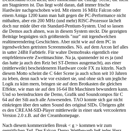
am Stagnieren ist. Das liegt wohl daran, daß immer frische
Hardwäre nachgeschoben wird. Mit einem 16 MHz Falcon oder
einem Amiga 1200 kann man halt gegen die PC-Performance nicht
mithalten, aber ein 200 MHz (und mehr) RISC-Prozessor lächelt
doch nur müde über ein Standard-Pentium-System. Und so lassen
die Demos auch ahnen, was in diesem System steckt. Die gezeigten
Beiträge begnügten sich größtenteils "nur" mit irgendwelchen
realtimerendering Geschichten. Aber nicht wie auf dem PC in
irgendwelchen getrixten Screenmodies. Nö. auf dem Arcon lief alles
in satter 24Bit Farbtiefe. Für wahre Demofreaks eigentlich eine
empfehlenswerte Zweitmaschine. Na ja, spannender ist es ja (und
das hatte ja auch den Reiz bei ST-Demos ausgemacht), aus einer
(mittlerweile) bescheideneren Hardware coole FX zu kitzeln. Nach
diesem Motto scheint die C 64er Scene ja auch schon seit 10 Jahren
zu leben, denn nach wie vor existiert sie, und ohne sich um jegliche
Logik zu küm mern, bringen sie auf dem Brotkasten die gleichen
Effekte, wie man sie auf den 16-64 Bit Maschinen bewundern kann.
Und so beeindruckten die Demo, Grafik und Soundcompos für C
64 auf der Sili auch alle Anwesenden. TAO konnte sich gar nicht
einkriegen über den satten Sound des original SIDs. Übrigens gibt
es den CREAM-SID-Player mittlerweile in einer stark vercoolerten
Version 2.0 z.B. auf der Creamhomepage.
Nach diesem kommerziellen Break < g > kommen wir zum
gemütlichen Teil. Der Falcon-Demo-Wettbewerb ließ jedes Herz