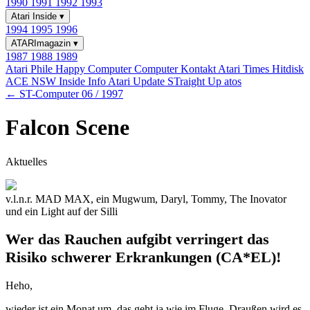
1990
1991
1992
1993
Atari Inside
▾
1994
1995
1996
ATARImagazin
▾
1987
1988
1989
Atari Phile
Happy Computer
Computer Kontakt
Atari Times
Hitdisk
ACE NSW Inside Info
Atari Update
STraight Up
atos
← ST-Computer 06 / 1997
Falcon Scene
Aktuelles
v.l.n.r. MAD MAX, ein Mugwum, Daryl, Tommy, The Inovator
und ein Light auf der Silli
Wer das Rauchen aufgibt verringert das
Risiko schwerer Erkrankungen (CA*EL)!
Heho,
wieder ist ein Monat um, das geht ja wie im Fluge. Draußen wird es