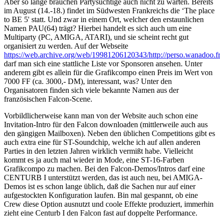
Aber so lange brauchen Partysüchtige auch nicht zu warten. Bereits
im August (14.-18.) findet im Südwesten Frankreichs die ‘The place
to BE 5' statt. Und zwar in einem Ort, welcher den erstaunlichen
Namen PAU(64) trägt? Hierbei handelt es sich auch um eine
Multiparty (PC, AMIGA, ATARI), und sie scheint recht gut
organisiert zu werden. Auf der Webseite
https://web.archive.org/web/19981206120343/http://perso.wanadoo.fr
darf man sich eine stattliche Liste vor Sponsoren ansehen. Unter
anderem gibt es allein für die Grafikcompo einen Preis im Wert von
7000 FF (ca. 3000,- DM), interessant, was? Unter den
Organisatoren finden sich viele bekannte Namen aus der
französischen Falcon-Scene.
Vorbildlicherweise kann man von der Website auch schon eine
Invitation-Intro für den Falcon downloaden (mittlerweile auch aus
den gängigen Mailboxen). Neben den üblichen Competitions gibt es
auch extra eine für ST-Soundchip, welche ich auf allen anderen
Parties in den letzten Jahren wirklich vermißt habe. Vielleicht
kommt es ja auch mal wieder in Mode, eine ST-16-Farben
Grafikcompo zu machen. Bei den Falcon-Demos/Intros darf eine
CENTURB I unterstützt werden, das ist auch neu, bei AMIGA-
Demos ist es schon lange üblich, daß die Sachen nur auf einer
aufgestockten Konfiguration laufen. Bin mal gespannt, ob eine
Crew diese Option ausnutzt und coole Effekte produziert, immerhin
zieht eine Centurb I den Falcon fast auf doppelte Performance.