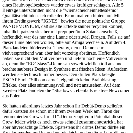
eines Raubvogelbesitzers wieder etwas kräftiger schlagen. Alle 5
Beiträge unterschritten nicht die "wiemacheicheinnettesdemo"-
Qualitätsrichtlinien. Ich rolle den Kram mal von hinten auf. Mit
ihrem Erstlingswerk "IGNES" bewies die neue polnische Gruppe
PANDEMONIUM, daß sie alte Effekte sauber recyclen können,
inhaltlich patzten sie aber mit prepupertärem Satanistenscheiß,
hoffentlich war das nur eine Laune oder zuviel Drogen. Falls sie auf
dieser Linie bleiben wollen, bitte auf Amiga wechseln. Auf dem 4.
Platz landeten blöderweise Therapy, deren Demo sehr
vielversprechend war, aber halt vorzeitig abstürzte. Hoffentlich
haben sie nicht den Mut verloren und liefern noch eine Vollversion
ab, denn ihr "EGGstasy"-Demo sah soweit wirklich toll aus und
brachte sauberes Design in Synthese mit frischen Ideen. Außerdem
werden sie technisch immer besser. Den dritten Platz belegte
ESCAPE mit "Sili con carne", eigentlich keine Brainblasting
Effekte, aber alles stimmungsvoll und nett anzusehen. Auf dem
zweiten Platz landeten die "Shadows", ebenfalls relative Newcomer
aus Polen.
Sie hatten allerdings letztes Jahr schon ihr Debüt-Demo geliefert,
dafür kratzten sie schon mit ihrem zweiten Werk am Thron der
renommierten Crews. Ihr "IT"-Demo zeugt vom Potential dieser
Crew, leider wirkt es noch etwas schnell zusammengestrickt, hat
aber hitverdächtige Effekte. Spätestens ihr drittes Demo dürfte ein
Knaller werden und kann dann vielleicht gegen die auf der Sili neu