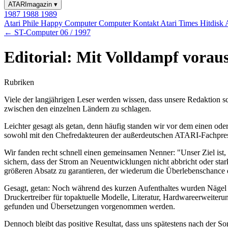
ATARImagazin
▾
1987
1988
1989
Atari Phile
Happy Computer
Computer Kontakt
Atari Times
Hitdisk
← ST-Computer 06 / 1997
Editorial: Mit Volldampf vorau
Rubriken
Viele der langjährigen Leser werden wissen, dass unsere Redaktion 
zwischen den einzelnen Ländern zu schlagen.
Leichter gesagt als getan, denn häufig standen wir vor dem einen 
sowohl mit den Chefredakteuren der außerdeutschen ATARI-Fachpress
Wir fanden recht schnell einen gemeinsamen Nenner: "Unser Ziel ist, 
sichern, dass der Strom an Neuentwicklungen nicht abbricht oder sta
größeren Absatz zu garantieren, der wiederum die Überlebenschance 
Gesagt, getan: Noch während des kurzen Aufenthaltes wurden Nägel 
Druckertreiber für topaktuelle Modelle, Literatur, Hardwareerweiteru
gefunden und Übersetzungen vorgenommen werden.
Dennoch bleibt das positive Resultat, dass uns spätestens nach der 