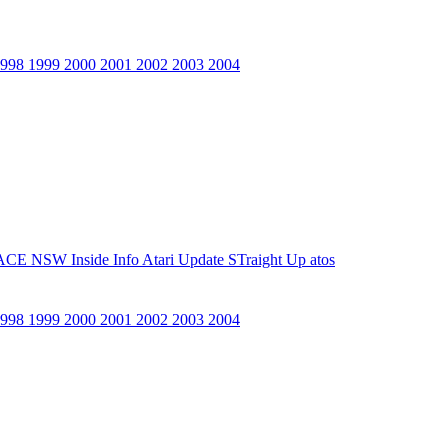
1998
1999
2000
2001
2002
2003
2004
ACE NSW Inside Info
Atari Update
STraight Up
atos
1998
1999
2000
2001
2002
2003
2004