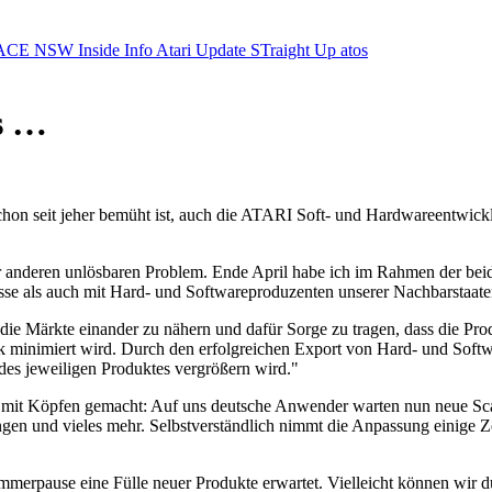
ACE NSW Inside Info
Atari Update
STraight Up
atos
s …
schon seit jeher bemüht ist, auch die ATARI Soft- und Hardwareentwic
oder anderen unlösbaren Problem. Ende April habe ich im Rahmen der b
e als auch mit Hard- und Softwareproduzenten unserer Nachbarstaate
die Märkte einander zu nähern und dafür Sorge zu tragen, dass die Pro
rk minimiert wird. Durch den erfolgreichen Export von Hard- und Softwa
des jeweiligen Produktes vergrößern wird."
mit Köpfen gemacht: Auf uns deutsche Anwender warten nun neue Scanne
ngen und vieles mehr. Selbstverständlich nimmt die Anpassung einige Ze
Sommerpause eine Fülle neuer Produkte erwartet. Vielleicht können wir