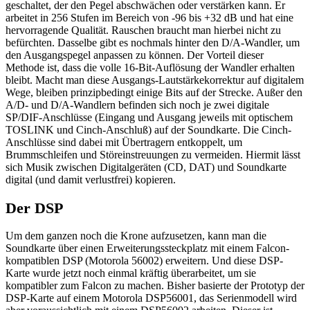
geschaltet, der den Pegel abschwächen oder verstärken kann. Er
arbeitet in 256 Stufen im Bereich von -96 bis +32 dB und hat eine
hervorragende Qualität. Rauschen braucht man hierbei nicht zu
befürchten. Dasselbe gibt es nochmals hinter den D/A-Wandler, um
den Ausgangspegel anpassen zu können. Der Vorteil dieser
Methode ist, dass die volle 16-Bit-Auflösung der Wandler erhalten
bleibt. Macht man diese Ausgangs-Lautstärkekorrektur auf digitalem
Wege, bleiben prinzipbedingt einige Bits auf der Strecke. Außer den
A/D- und D/A-Wandlern befinden sich noch je zwei digitale
SP/DIF-Anschlüsse (Eingang und Ausgang jeweils mit optischem
TOSLINK und Cinch-Anschluß) auf der Soundkarte. Die Cinch-
Anschlüsse sind dabei mit Übertragern entkoppelt, um
Brummschleifen und Störeinstreuungen zu vermeiden. Hiermit lässt
sich Musik zwischen Digitalgeräten (CD, DAT) und Soundkarte
digital (und damit verlustfrei) kopieren.
Der DSP
Um dem ganzen noch die Krone aufzusetzen, kann man die
Soundkarte über einen Erweiterungssteckplatz mit einem Falcon-
kompatiblen DSP (Motorola 56002) erweitern. Und diese DSP-
Karte wurde jetzt noch einmal kräftig überarbeitet, um sie
kompatibler zum Falcon zu machen. Bisher basierte der Prototyp der
DSP-Karte auf einem Motorola DSP56001, das Serienmodell wird