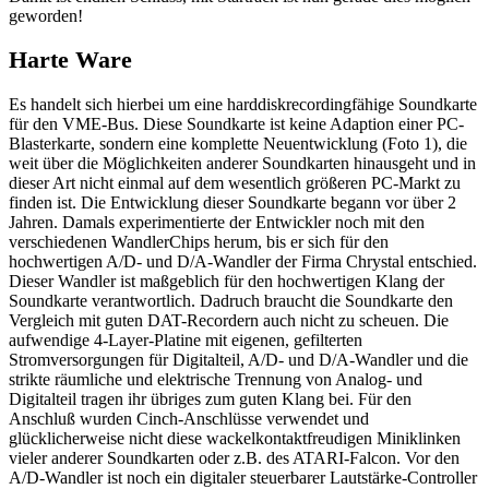
geworden!
Harte Ware
Es handelt sich hierbei um eine harddiskrecordingfähige Soundkarte
für den VME-Bus. Diese Soundkarte ist keine Adaption einer PC-
Blasterkarte, sondern eine komplette Neuentwicklung (Foto 1), die
weit über die Möglichkeiten anderer Soundkarten hinausgeht und in
dieser Art nicht einmal auf dem wesentlich größeren PC-Markt zu
finden ist. Die Entwicklung dieser Soundkarte begann vor über 2
Jahren. Damals experimentierte der Entwickler noch mit den
verschiedenen WandlerChips herum, bis er sich für den
hochwertigen A/D- und D/A-Wandler der Firma Chrystal entschied.
Dieser Wandler ist maßgeblich für den hochwertigen Klang der
Soundkarte verantwortlich. Dadruch braucht die Soundkarte den
Vergleich mit guten DAT-Recordern auch nicht zu scheuen. Die
aufwendige 4-Layer-Platine mit eigenen, gefilterten
Stromversorgungen für Digitalteil, A/D- und D/A-Wandler und die
strikte räumliche und elektrische Trennung von Analog- und
Digitalteil tragen ihr übriges zum guten Klang bei. Für den
Anschluß wurden Cinch-Anschlüsse verwendet und
glücklicherweise nicht diese wackelkontaktfreudigen Miniklinken
vieler anderer Soundkarten oder z.B. des ATARI-Falcon. Vor den
A/D-Wandler ist noch ein digitaler steuerbarer Lautstärke-Controller