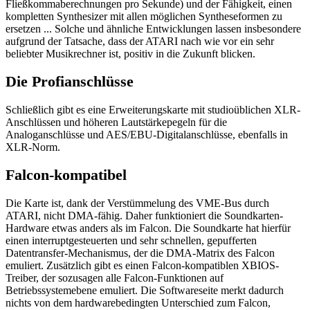
Fließkommaberechnungen pro Sekunde) und der Fähigkeit, einen
kompletten Synthesizer mit allen möglichen Syntheseformen zu
ersetzen ... Solche und ähnliche Entwicklungen lassen insbesondere
aufgrund der Tatsache, dass der ATARI nach wie vor ein sehr
beliebter Musikrechner ist, positiv in die Zukunft blicken.
Die Profianschlüsse
Schließlich gibt es eine Erweiterungskarte mit studioüblichen XLR-
Anschlüssen und höheren Lautstärkepegeln für die
Analoganschlüsse und AES/EBU-Digitalanschlüsse, ebenfalls in
XLR-Norm.
Falcon-kompatibel
Die Karte ist, dank der Verstümmelung des VME-Bus durch
ATARI, nicht DMA-fähig. Daher funktioniert die Soundkarten-
Hardware etwas anders als im Falcon. Die Soundkarte hat hierfür
einen interruptgesteuerten und sehr schnellen, gepufferten
Datentransfer-Mechanismus, der die DMA-Matrix des Falcon
emuliert. Zusätzlich gibt es einen Falcon-kompatiblen XBIOS-
Treiber, der sozusagen alle Falcon-Funktionen auf
Betriebssystemebene emuliert. Die Softwareseite merkt dadurch
nichts von dem hardwarebedingten Unterschied zum Falcon,