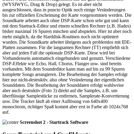
(WYSIWYG, Drag & Drop) gelegt. Es ist aber nicht
ausgeschlossen, dass in puncto Optik noch einige Veränderungen
bis zur offiziellen Erscheinung der Karte vorgenommen werden. Die
Soundkarte arbeitet auch ohne DSP-Karte schon sehr gut und kann
mit dem Startrack-Editor und einem schnellen Rechner (z.B. Hades)
bisher maximal 16 Spuren mischen und abspielen. Hier ist aber noch
mehr möglich, da die Harddisk-Routinen noch nicht optimiert
wurden. Die Soundkarte arbeitet übrigens auch problemlos mit IDE-
Platten zusammen. Für die langsamen Rechner (TT) empfiehlt sich
aber auf jeden Fall die optionale DSP-Karte. Diese wird bei
Vorhandensein automatisch eingebunden und genutzt. Verschiedene
DSP-Effekte wie Echo, Hall, Chorus, Flanger usw. sind bereits
vorhanden. Mit dem Soundeditor kann man auf bis zu 99 Spuren
komplette Songs arrangieren. Die Bearbeitung der Samples erfolgt
hier nur nicht-destruktiv, also ohne Veränderung der eigentlichen
Sounddaten. Die Bearbeitung der Sounddaten erfolgt wahlweise
aber auch destruktiv (Foto 3) direkt auf die Samples, z.B. um
überflüssige Samplestücke zu entfernen, Samplerate-Konvertierung
usw. Die Tracker läuft ab einer Auflösung von 640x400
monochrom, richtiger Spaß kommt aber erst in Farbe ab 1024x768
auf.
Screenshot 2 - Startrack Software