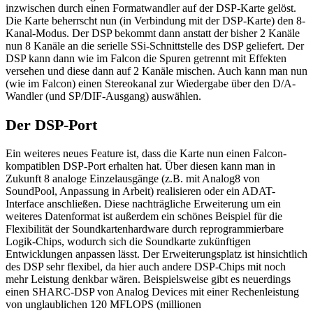
inzwischen durch einen Formatwandler auf der DSP-Karte gelöst.
Die Karte beherrscht nun (in Verbindung mit der DSP-Karte) den 8-
Kanal-Modus. Der DSP bekommt dann anstatt der bisher 2 Kanäle
nun 8 Kanäle an die serielle SSi-Schnittstelle des DSP geliefert. Der
DSP kann dann wie im Falcon die Spuren getrennt mit Effekten
versehen und diese dann auf 2 Kanäle mischen. Auch kann man nun
(wie im Falcon) einen Stereokanal zur Wiedergabe über den D/A-
Wandler (und SP/DIF-Ausgang) auswählen.
Der DSP-Port
Ein weiteres neues Feature ist, dass die Karte nun einen Falcon-
kompatiblen DSP-Port erhalten hat. Über diesen kann man in
Zukunft 8 analoge Einzelausgänge (z.B. mit Analog8 von
SoundPool, Anpassung in Arbeit) realisieren oder ein ADAT-
Interface anschließen. Diese nachträgliche Erweiterung um ein
weiteres Datenformat ist außerdem ein schönes Beispiel für die
Flexibilität der Soundkartenhardware durch reprogrammierbare
Logik-Chips, wodurch sich die Soundkarte zukünftigen
Entwicklungen anpassen lässt. Der Erweiterungsplatz ist hinsichtlich
des DSP sehr flexibel, da hier auch andere DSP-Chips mit noch
mehr Leistung denkbar wären. Beispielsweise gibt es neuerdings
einen SHARC-DSP von Analog Devices mit einer Rechenleistung
von unglaublichen 120 MFLOPS (millionen