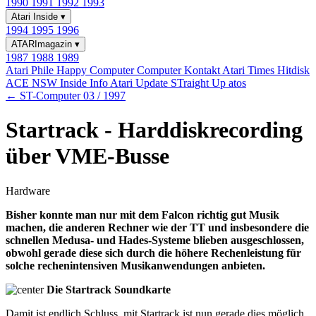
1990
1991
1992
1993
Atari Inside
▾
1994
1995
1996
ATARImagazin
▾
1987
1988
1989
Atari Phile
Happy Computer
Computer Kontakt
Atari Times
Hitdisk
ACE NSW Inside Info
Atari Update
STraight Up
atos
← ST-Computer 03 / 1997
Startrack - Harddiskrecording
über VME-Busse
Hardware
Bisher konnte man nur mit dem Falcon richtig gut Musik
machen, die anderen Rechner wie der TT und insbesondere die
schnellen Medusa- und Hades-Systeme blieben ausgeschlossen,
obwohl gerade diese sich durch die höhere Rechenleistung für
solche rechenintensiven Musikanwendungen anbieten.
Die Startrack Soundkarte
Damit ist endlich Schluss, mit Startrack ist nun gerade dies möglich