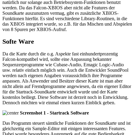
natürlich nur solange auch Betriebssystem-Funktionen benutzt
werden. Da das Falcon-XBIOS aber nicht alle Features der
Soundkarte auszunutzen vermag, gibt es zusätzliche XBIOS-
Funktionen hierfür. Es sind verschiedene Library-Routinen, in die
das XBIOS integriert wurde, so z.B. für das Mischen und Abspielen
von 8 Spuren per XBIOS-Aufruf.
Softe Ware
Da die Karte durch die o.g. Aspekte fast einhundertprozentig
Falcon-kompatibel wird, sollte eine Anpassung bekannter
Sequenzerprogramme wie Cubase-Audio, Emagic Logic-Audio
usw. relativ einfach möglich sein. Auch die Entwickler SoundPool
werden nach eigenen Angaben voraussichtlich ihre Programme
anpassen. Als Anwender und Besitzer dieser Karte ist man aber
nicht allein auf Fremdprogramme angewiesen, da ein eigener Editor
für die Startrack-Soundkarte entwickelt wurde und der Karte
kostenlos beiliegt. Diese Software ist derzeit noch in Entwicklung.
Dennoch möchten wir einmal einen kurzen Einblick geben.
Screenshot 1 - Startrack Software
Das Programm steuert sämtliche Funktionen der Soundkarte und ist
gleichzeitig ein Sample-Editor mit einigen interessanten Features.
Dabei wurde besonderes Augenmerk auf die gute Bedienbarkeit