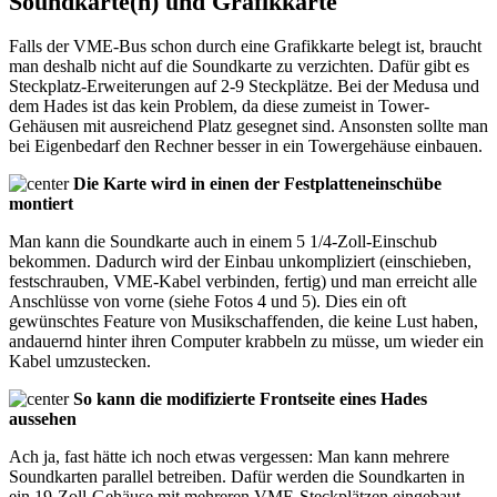
Soundkarte(n) und Grafikkarte
Falls der VME-Bus schon durch eine Grafikkarte belegt ist, braucht
man deshalb nicht auf die Soundkarte zu verzichten. Dafür gibt es
Steckplatz-Erweiterungen auf 2-9 Steckplätze. Bei der Medusa und
dem Hades ist das kein Problem, da diese zumeist in Tower-
Gehäusen mit ausreichend Platz gesegnet sind. Ansonsten sollte man
bei Eigenbedarf den Rechner besser in ein Towergehäuse einbauen.
Die Karte wird in einen der Festplatteneinschübe
montiert
Man kann die Soundkarte auch in einem 5 1/4-Zoll-Einschub
bekommen. Dadurch wird der Einbau unkompliziert (einschieben,
festschrauben, VME-Kabel verbinden, fertig) und man erreicht alle
Anschlüsse von vorne (siehe Fotos 4 und 5). Dies ein oft
gewünschtes Feature von Musikschaffenden, die keine Lust haben,
andauernd hinter ihren Computer krabbeln zu müsse, um wieder ein
Kabel umzustecken.
So kann die modifizierte Frontseite eines Hades
aussehen
Ach ja, fast hätte ich noch etwas vergessen: Man kann mehrere
Soundkarten parallel betreiben. Dafür werden die Soundkarten in
ein 19-Zoll-Gehäuse mit mehreren VME-Steckplätzen eingebaut