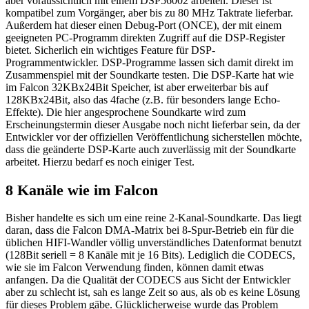
aber voraussichtlich mit einem DSP56002 arbeiten. Dieser ist
kompatibel zum Vorgänger, aber bis zu 80 MHz Taktrate lieferbar.
Außerdem hat dieser einen Debug-Port (ONCE), der mit einem
geeigneten PC-Programm direkten Zugriff auf die DSP-Register
bietet. Sicherlich ein wichtiges Feature für DSP-
Programmentwickler. DSP-Programme lassen sich damit direkt im
Zusammenspiel mit der Soundkarte testen. Die DSP-Karte hat wie
im Falcon 32KBx24Bit Speicher, ist aber erweiterbar bis auf
128KBx24Bit, also das 4fache (z.B. für besonders lange Echo-
Effekte). Die hier angesprochene Soundkarte wird zum
Erscheinungstermin dieser Ausgabe noch nicht lieferbar sein, da der
Entwickler vor der offiziellen Veröffentlichung sicherstellen möchte,
dass die geänderte DSP-Karte auch zuverlässig mit der Soundkarte
arbeitet. Hierzu bedarf es noch einiger Test.
8 Kanäle wie im Falcon
Bisher handelte es sich um eine reine 2-Kanal-Soundkarte. Das liegt
daran, dass die Falcon DMA-Matrix bei 8-Spur-Betrieb ein für die
üblichen HIFI-Wandler völlig unverständliches Datenformat benutzt
(128Bit seriell = 8 Kanäle mit je 16 Bits). Lediglich die CODECS,
wie sie im Falcon Verwendung finden, können damit etwas
anfangen. Da die Qualität der CODECS aus Sicht der Entwickler
aber zu schlecht ist, sah es lange Zeit so aus, als ob es keine Lösung
für dieses Problem gäbe. Glücklicherweise wurde das Problem