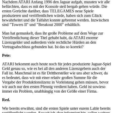
Nachdem ATARI Anfang 1996 den Jaguar aufgab, mussten wir alle
befürchten, dass es mit der Konsole steil bergab gehen würde. Die
ersten Gerüchte darüber, dass TELEGAMES neue Spiele
produzieren und veröffentlichen würde, haben sich zum Glück
bewahrheitet und die Talfahrt konnte gebremst werden. Inzwischen
sind "Towers II" und "Breakout 2000" erhältlich.
Man hat gemunkelt, dass ihr große Probleme auf dem Wege zur
Veröffentlichung dieser Titel gehabt habt, da ATARI enorme
Lizenzgelder und außerdem viele rechtliche Hürden an den
Vertragsabschluss gebunden hat. Ist das so korrekt?
Pete:
ATARI bekommt auch heute noch für jedes produzierte Jaguar-Spiel
Geld genau so, wie es bei all den anderen Lizenzgebern auch der
Fall ist. Manchmal ist es für Dritthersteller wie uns aber schwer, da
es bedeutet, dass wir mit einer relativ großen Summe für die
Vergabe der Produktionslizenz in Vorleistung gehen müssen, bevor
wir auch nur den ersten Pfennig verdient haben. Geld ist sowieso
immer ein Problem, unabhängig von der Größe einer Firma.
Red.
Wie bereits erwähnt, sind die ersten Spiele unter eurem Lable bereits
veröffentlicht worden. Soweit ich aber informiert bin, sollen weitere