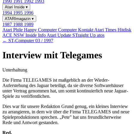
1990
1991
1992
1993
Atari Inside
▾
1994
1995
1996
ATARImagazin
▾
1987
1988
1989
Atari Phile
Happy Computer
Computer Kontakt
Atari Times
Hitdisk
ACE NSW Inside Info
Atari Update
STraight Up
atos
← ST-Computer 03 / 1997
Interview mit Telegames
Unterhaltung
Die Firma TELEGAMES ist maßgeblich an der Wieder-
Auferstehung des Jaguar beteiligt, da sie diverse Softwarehäuser
unter Vertrag genommen hat, um somit kontinuierlich neue Jaguar-
Spiele zu veröffentlichen.
Dies war für unsere Redaktion Grund genug, ein kleines Interview
zu arrangieren, in dem wir über die Firma TELEGAMES und neue
Spieleproduktionen sprechen. „Pete" hat uns freundlicherweise
Rede und Antwort gestanden.
Red.