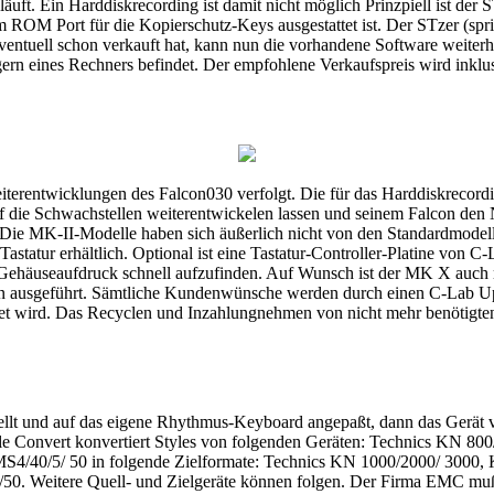
äuft. Ein Harddiskrecording ist damit nicht möglich Prinzpiell ist der
 ROM Port für die Kopierschutz-Keys ausgestattet ist. Der STzer (spr
ntuell schon verkauft hat, kann nun die vorhandene Software weiterh
rägern eines Rechners befindet. Der empfohlene Verkaufspreis wird ink
Weiterentwicklungen des Falcon030 verfolgt. Die für das Harddiskreco
ff die Schwachstellen weiterentwickelen lassen und seinem Falcon de
Die MK-II-Modelle haben sich äußerlich nicht von den Standardmodelle
statur erhältlich. Optional ist eine Tastatur-Controller-Platine von C-
n Gehäuseaufdruck schnell aufzufinden. Auf Wunsch ist der MK X auc
 ausgeführt. Sämtliche Kundenwünsche werden durch einen C-Lab Upgra
t wird. Das Recyclen und Inzahlungnehmen von nicht mehr benötigten 
tellt und auf das eigene Rhythmus-Keyboard angepaßt, dann das Gerät v
 Style Convert konvertiert Styles von folgenden Geräten: Technics KN 
4/40/5/ 50 in folgende Zielformate: Technics KN 1000/2000/ 3000, K
. Weitere Quell- und Zielgeräte können folgen. Der Firma EMC muß als