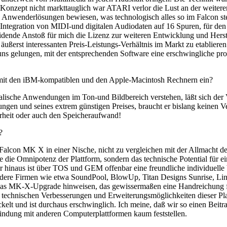
s Konzept nicht markttauglich war ATARI verlor die Lust an der weiter
 Anwenderlösungen bewiesen, was technologisch alles so im Falcon stec
ntegration von MIDI-und digitalen Audiodaten auf 16 Spuren, für den F
heidende Anstoß für mich die Lizenz zur weiteren Entwicklung und Her
ußerst interessanten Preis-Leistungs-Verhältnis im Markt zu etabliere
ns gelungen, mit der entsprechenden Software eine erschwingliche prof
mit den iBM-kompatiblen und den Apple-Macintosh Rechnern ein?
kalische Anwendungen im Ton-und Bildbereich verstehen, läßt sich der 
sungen und seines extrem günstigen Preises, braucht er bislang keinen
erheit oder auch den Speicheraufwand!
?
alcon MK X in einer Nische, nicht zu vergleichen mit der Allmacht d
 Linie die Omnipotenz der Plattform, sondern das technische Potential f
r hinaus ist über TOS und GEM offenbar eine freundliche individuelle 
ndere Firmen wie etwa SoundPool, BlowUp, Titan Designs Sunrise, Lin
f das MK-X-Upgrade hinweisen, das gewissermaßen eine Handreichung für
er technischen Verbesserungen und Erweiterungsmöglichkeiten dieser Pl
t und ist durchaus erschwinglich. Ich meine, daß wir so einen Beitrag
indung mit anderen Computerplattformen kaum feststellen.