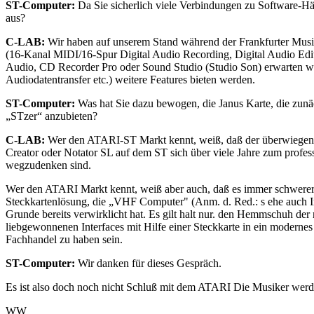
ST-Computer:
Da Sie sicherlich viele Verbindungen zu Software-Hä
aus?
C-LAB:
Wir haben auf unserem Stand während der Frankfurter Musi
(16-Kanal MIDI/16-Spur Digital Audio Recording, Digital Audio Ed
Audio, CD Recorder Pro oder Sound Studio (Studio Son) erwarten wir
Audiodatentransfer etc.) weitere Features bieten werden.
ST-Computer:
Was hat Sie dazu bewogen, die Janus Karte, die zunä
„STzer“ anzubieten?
C-LAB:
Wer den ATARI-ST Markt kennt, weiß, daß der überwiegende
Creator oder Notator SL auf dem ST sich über viele Jahre zum profes
wegzudenken sind.
Wer den ATARI Markt kennt, weiß aber auch, daß es immer schwerer wi
Steckkartenlösung, die „VHF Computer" (Anm. d. Red.: s ehe auch I
Grunde bereits verwirklicht hat. Es gilt halt nur. den Hemmschuh der
liebgewonnenen Interfaces mit Hilfe einer Steckkarte in ein moderne
Fachhandel zu haben sein.
ST-Computer:
Wir danken für dieses Gespräch.
Es ist also doch noch nicht Schluß mit dem ATARI Die Musiker werd
WW