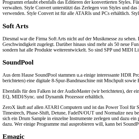
Programm erlaubt ebenfalls das Editieren der konvertierten Styles.
verwalten. Style Convert unterstützt das Zerlegen von Styles und das
verwenden. Style Convert ist für alle ATARIs und PCs erhältlich. Sty
Soft Arts
Diesmal war die Firma Soft Arts nicht auf der Musikmesse zu sehen. 
Geschwindigkeit zugelegt. Darüber hinaus sind mehr als 50 neue Funk
sondern hat alle Produkte weiterentwickelt. So sind SPP und MIDI Li
SoundPool
Aus dem Hause SoundPool stammen u.a einige interessante HDR Progra
berichteten) eine digitale 8-Spur-Bandmaschine mit Mischpult sowie E
Ebenfalls für den Falken ist der AudioMaster (wir berichteten), der ei
EQ, MIDI/Sync. und Dynamik Prozessor erhältlich.
ZeroX läuft auf allen ATARI Computern und ist das Power Tool für
Timestrech, Phase-Shift, Detune, FadelN/OUT und Normalize neu ber
sich ein Drum Sample in einzelne Instrumente zerlegen und dazu ein 
dazu. Wer einige Programme mal ausprobieren will, kann bei SoundPo
Emagic