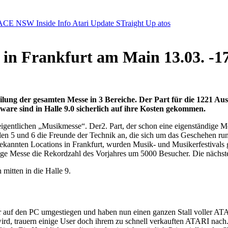
ACE NSW Inside Info
Atari Update
STraight Up
atos
in Frankfurt am Main 13.03. -1
ilung der gesamten Messe in 3 Bereiche. Der Part für die 1221 Au
are sind in Halle 9.0 sicherlich auf ihre Kosten gekommen.
igentlichen „Musikmesse“. Der2. Part, der schon eine eigenständige Me
allen 5 und 6 die Freunde der Technik an, die sich um das Geschehen r
5 bekannten Locations in Frankfurt, wurden Musik- und Musikerfestiva
rige Messe die Rekordzahl des Vorjahres um 5000 Besucher. Die nächste
mitten in die Halle 9.
ser auf den PC umgestiegen und haben nun einen ganzen Stall voller A
wird, trauern einige User doch ihrem zu schnell verkauften ATARI nach