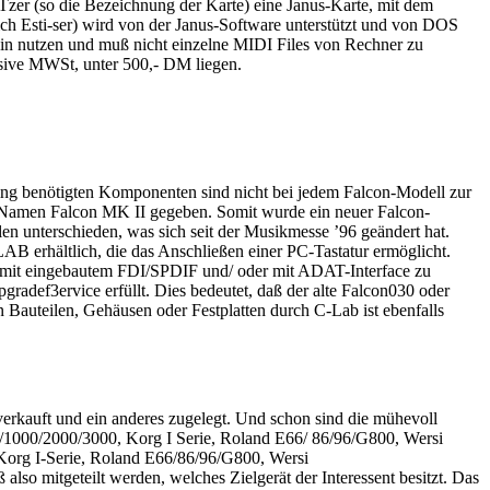
 STzer (so die Bezeichnung der Karte) eine Janus-Karte, mit dem
ich Esti-ser) wird von der Janus-Software unterstützt und von DOS
in nutzen und muß nicht einzelne MIDI Files von Rechner zu
lusive MWSt, unter 500,- DM liegen.
rding benötigten Komponenten sind nicht bei jedem Falcon-Modell zur
n Namen Falcon MK II gegeben. Somit wurde ein neuer Falcon-
n unterschieden, was sich seit der Musikmesse ’96 geändert hat.
LAB erhältlich, die das Anschließen einer PC-Tastatur ermöglicht.
h mit eingebautem FDI/SPDIF und/ oder mit ADAT-Interface zu
def3ervice erfüllt. Dies bedeutet, daß der alte Falcon030 oder
Bauteilen, Gehäusen oder Festplatten durch C-Lab ist ebenfalls
erkauft und ein anderes zugelegt. Und schon sind die mühevoll
800/1000/2000/3000, Korg I Serie, Roland E66/ 86/96/G800, Wersi
org I-Serie, Roland E66/86/96/G800, Wersi
o mitgeteilt werden, welches Zielgerät der Interessent besitzt. Das