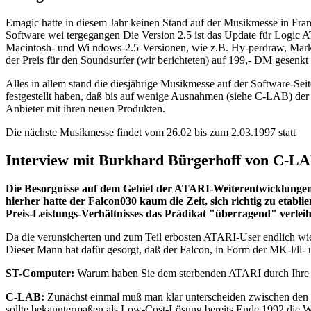
Emagic hatte in diesem Jahr keinen Stand auf der Musikmesse in Fran
Software wei tergegangen Die Version 2.5 ist das Update für Logic
Macintosh- und Wi ndows-2.5-Versionen, wie z.B. Hy-perdraw, Marker
der Preis für den Soundsurfer (wir berichteten) auf 199,- DM gesenk
Alles in allem stand die diesjährige Musikmesse auf der Software-
festgestellt haben, daß bis auf wenige Ausnahmen (siehe C-LAB) de
Anbieter mit ihren neuen Produkten.
Die nächste Musikmesse findet vom 26.02 bis zum 2.03.1997 statt
Interview mit Burkhard Bürgerhoff von C-L
Die Besorgnisse auf dem Gebiet der ATARI-Weiterentwicklungen h
hierher hatte der Falcon030 kaum die Zeit, sich richtig zu etabl
Preis-Leistungs-Verhältnisses das Prädikat "überragend" verleiht.
Da die verunsicherten und zum Teil erbosten ATARI-User endlich wie
Dieser Mann hat dafür gesorgt, daß der Falcon, in Form der MK-l/ll
ST-Computer:
Warum haben Sie dem sterbenden ATARI durch Ihre F
C-LAB:
Zunächst einmal muß man klar unterscheiden zwischen den o
sollte bekanntermaßen als Low-Cost-Lösung bereits Ende 1992 die W