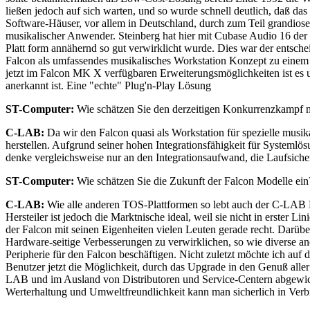
ließen jedoch auf sich warten, und so wurde schnell deutlich, daß da
Software-Häuser, vor allem in Deutschland, durch zum Teil grandiose
musikalischer Anwender. Steinberg hat hier mit Cubase Audio 16 der I
Platt form annähernd so gut verwirklicht wurde. Dies war der entsc
Falcon als umfassendes musikalisches Workstation Konzept zu einem ä
jetzt im Falcon MK X verfügbaren Erweiterungsmöglichkeiten ist es u
anerkannt ist. Eine "echte" Plug'n-Play Lösung
ST-Computer:
Wie schätzen Sie den derzeitigen Konkurrenzkampf 
C-LAB:
Da wir den Falcon quasi als Workstation für spezielle musi
herstellen. Aufgrund seiner hohen Integrationsfähigkeit für Systemlö
denke vergleichsweise nur an den Integrationsaufwand, die Laufsich
ST-Computer:
Wie schätzen Sie die Zukunft der Falcon Modelle ein
C-LAB:
Wie alle anderen TOS-Plattformen so lebt auch der C-LAB F
Hersteiler ist jedoch die Marktnische ideal, weil sie nicht in erster
der Falcon mit seinen Eigenheiten vielen Leuten gerade recht. Darübe
Hardware-seitige Verbesserungen zu verwirklichen, so wie diverse a
Peripherie für den Falcon beschäftigen. Nicht zuletzt möchte ich au
Benutzer jetzt die Möglichkeit, durch das Upgrade in den Genuß all
LAB und im Ausland von Distributoren und Service-Centern abgewickel
Werterhaltung und Umweltfreundlichkeit kann man sicherlich in Verb