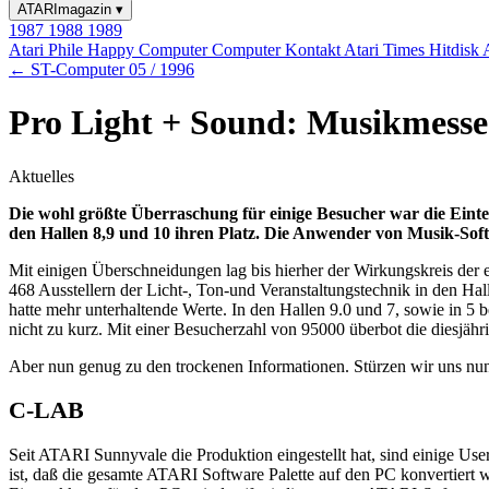
ATARImagazin
▾
1987
1988
1989
Atari Phile
Happy Computer
Computer Kontakt
Atari Times
Hitdisk
← ST-Computer 05 / 1996
Pro Light + Sound: Musikmesse 
Aktuelles
Die wohl größte Überraschung für einige Besucher war die Einte
den Hallen 8,9 und 10 ihren Platz. Die Anwender von Musik-Softw
Mit einigen Überschneidungen lag bis hierher der Wirkungskreis der e
468 Ausstellern der Licht-, Ton-und Veranstaltungstechnik in den H
hatte mehr unterhaltende Werte. In den Hallen 9.0 und 7, sowie in 
nicht zu kurz. Mit einer Besucherzahl von 95000 überbot die diesjäh
Aber nun genug zu den trockenen Informationen. Stürzen wir uns nun 
C-LAB
Seit ATARI Sunnyvale die Produktion eingestellt hat, sind einige U
ist, daß die gesamte ATARI Software Palette auf den PC konvertiert 