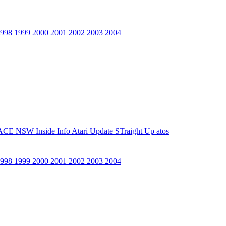
1998
1999
2000
2001
2002
2003
2004
ACE NSW Inside Info
Atari Update
STraight Up
atos
1998
1999
2000
2001
2002
2003
2004