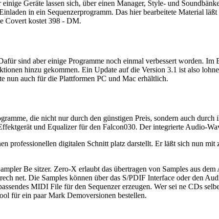
 Für einige Geräte lassen sich, über einen Manager, Style- und Soun
 Einladen in ein Sequenzerprogramm. Das hier bearbeitete Material läß
le Covert kostet 398 - DM.
Dafür sind aber einige Programme noch einmal verbessert worden. Im B
tionen hinzu gekommen. Ein Update auf die Version 3.1 ist also lohnen
te nun auch für die Plattformen PC und Mac erhältlich.
mme, die nicht nur durch den günstigen Preis, sondern auch durch ih
ffektgerät und Equalizer für den Falcon030. Der integrierte Audio-Wave
nen professionellen digitalen Schnitt platz darstellt. Er läßt sich nun 
 Sampler Be sitzer. Zero-X erlaubt das übertragen von Samples aus 
ech net. Die Samples können über das S/PDIF Interface oder den Aud
passendes MIDI File für den Sequenzer erzeugen. Wer sei ne CDs selber
ol für ein paar Mark Demoversionen bestellen.