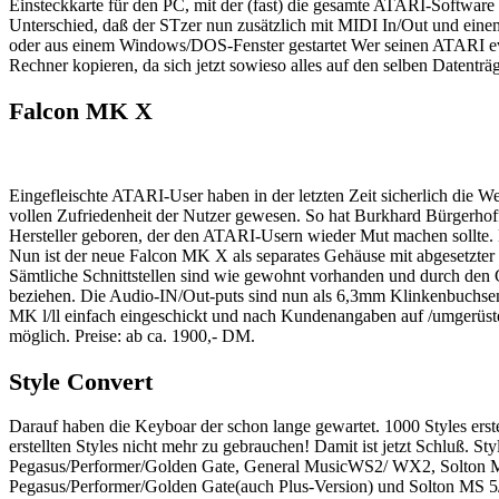
Einsteckkarte für den PC, mit der (fast) die gesamte ATARI-Software l
Unterschied, daß der STzer nun zusätzlich mit MIDI In/Out und einem
oder aus einem Windows/DOS-Fenster gestartet Wer seinen ATARI eve
Rechner kopieren, da sich jetzt sowieso alles auf den selben Datent
Falcon MK X
Eingefleischte ATARI-User haben in der letzten Zeit sicherlich die 
vollen Zufriedenheit der Nutzer gewesen. So hat Burkhard Bürgerho
Hersteller geboren, der den ATARI-Usern wieder Mut machen sollte. 
Nun ist der neue Falcon MK X als separates Gehäuse mit abgesetzter Ta
Sämtliche Schnittstellen sind wie gewohnt vorhanden und durch de
beziehen. Die Audio-IN/Out-puts sind nun als 6,3mm Klinkenbuchsen
MK l/ll einfach eingeschickt und nach Kundenangaben auf /umgerüste
möglich. Preise: ab ca. 1900,- DM.
Style Convert
Darauf haben die Keyboar der schon lange gewartet. 1000 Styles ers
erstellten Styles nicht mehr zu gebrauchen! Damit ist jetzt Schluß.
Pegasus/Performer/Golden Gate, General MusicWS2/ WX2, Solton MS
Pegasus/Performer/Golden Gate(auch Plus-Version) und Solton MS 5/50