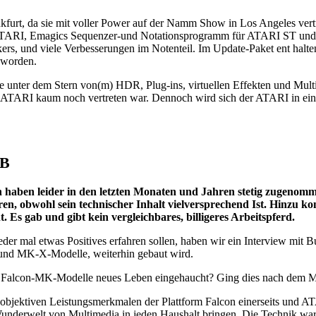
kfurt, da sie mit voller Power auf der Namm Show in Los Angeles vertr
 ATARI, Emagics Sequenzer-und Notationsprogramm für ATARI ST und Fa
s, und viele Verbesserungen im Notenteil. Im Update-Paket ent halten
t worden.
Seite unter dem Stern von(m) HDR, Plug-ins, virtuellen Effekten und
r ATARI kaum noch vertreten war. Dennoch wird sich der ATARI in eine
AB
aben leider in den letzten Monaten und Jahren stetig zugenommen
ieren, obwohl sein technischer Inhalt vielversprechend Ist. Hinzu 
 Es gab und gibt kein vergleichbares, billigeres Arbeitspferd.
der mal etwas Positives erfahren sollen, haben wir ein Interview mit
- und MK-X-Modelle, weiterhin gebaut wird.
alcon-MK-Modelle neues Leben eingehaucht? Ging dies nach dem Mot
bjektiven Leistungsmerkmalen der Plattform Falcon einerseits und AT
underwelt von Multimedia in jeden Haushalt bringen. Die Technik wa