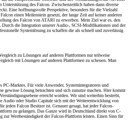
en Unterstützung des Falcon. Zwischenzeitlich haben dann diverse
kt. Eine hoffnungsvolle Perspektive, besonders für die Vielzahl
alcon einen Meilenstein gesetzt, der lange Zeit auf keiner anderen
stellung des Falcon von ATARI zu erwerben. Mein Ziel war es. den
n. Durch die Integration unserer Audio-, SCSI-Modifikationen und der
essionelle Systemlösung zu schaffen die als schnell und zuverlässig
Vergleich zu Lösungen auf anderen Plattformen nur teilweise
 Vergleich mit Lösungen auf anderen Plattformen zu scheuen. Man
es PC-Marktes. Für viele Anwender, Systemintegratoren und
ür eine gewisse Lösung betrachten und sich zunutze machen. Hier kommt
Verständigungsebene erreicht worden. Wir sind weiterhin bestrebt,
e Audio oder Studio Capitale sich mit der Weiterentwicklung von
 jeden Falcon Besitzer ist. Genauer gesagt, hat jeder Falcon-
attform zu gelangen. Das Ganze wird in Deutschland direkt von C-
 zur Wertbeständigkeit der Falcon-Plattform leisten. Einen Sinn für