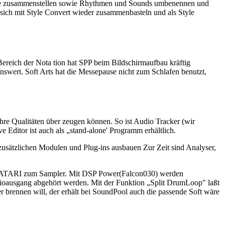
dbänke zusammenstellen sowie Rhythmen und Sounds umbenennen und
t sich mit Style Convert wieder zusammenbasteln und als Style
ereich der Nota tion hat SPP beim Bildschirmaufbau kräftig
swert. Soft Arts hat die Messepause nicht zum Schlafen benutzt,
re Qualitäten über zeugen können. So ist Audio Tracker (wir
 Editor ist auch als „stand-alone' Programm erhältlich.
mit zusätzlichen Modulen und Plug-ins ausbauen Zur Zeit sind Analyser,
dem ATARI zum Sampler. Mit DSP Power(Falcon030) werden
ioausgang abgehört werden. Mit der Funktion „Split DrumLoop" laßt
 brennen will, der erhält bei SoundPool auch die passende Soft wäre