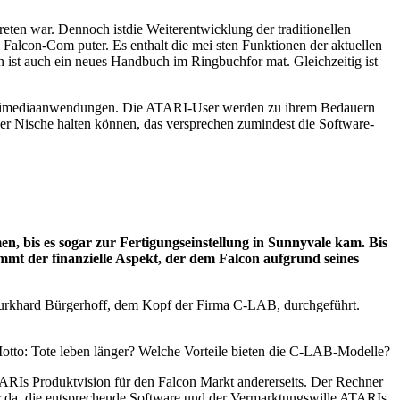
eten war. Dennoch istdie Weiterentwicklung der traditionellen
lcon-Com puter. Es enthalt die mei sten Funktionen der aktuellen
 ist auch ein neues Handbuch im Ringbuchfor mat. Gleichzeitig ist
 Multimediaanwendungen. Die ATARI-User werden zu ihrem Bedauern
r Nische halten können, das versprechen zumindest die Software-
, bis es sogar zur Fertigungseinstellung in Sunnyvale kam. Bis
kommt der finanzielle Aspekt, der dem Falcon aufgrund seines
 Burkhard Bürgerhoff, dem Kopf der Firma C-LAB, durchgeführt.
to: Tote leben länger? Welche Vorteile bieten die C-LAB-Modelle?
ARIs Produktvision für den Falcon Markt andererseits. Der Rechner
r da, die entsprechende Software und der Vermarktungswille ATARIs