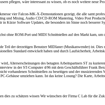
usern pflegen, wäre interessant zu wissen, ob es noch weitere neue Pr
kmesse vier Falcon-MK-X-Demostationen gezeigt, die alle samt prof
iting und Mixing, Audio CD/CD-ROM Mastering, Video Post Productio
 in Kürze Software Updates, die besonders im Sinne noch besserer Sy
chst ohne ROM-Port und MIDI Schnittstellen auf den Markt kam, um di
 Teil der derzeitigen Benutzer MIDIaner (Musikanwender) ist. Dies 
sionellen Standard entwickelt haben und durch Laufsicherheit, Arbeit
rd, Alterserscheinungen des betagten Arbeitspartners ST zu kurieren.
nterview in der ST-Computer 4/96 mit dem Geschäftsführer Frank Ben
 nicht vorhandenen Schnittstellen zu beseitigen und der musizierenden 
s PC-Gehäuse umziehen kann. Ist das keine Losung? Die Karte, Arbeitst
en dies zu schätzen wissen Wir wünschen der Firma C Lab für die Zuk