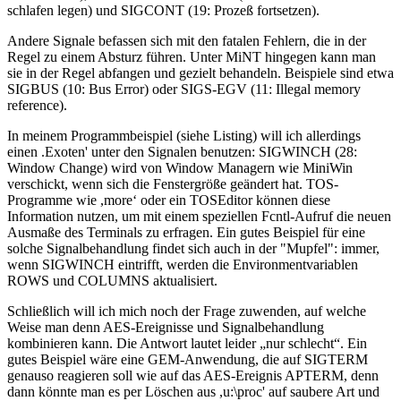
schlafen legen) und SIGCONT (19: Prozeß fortsetzen).
Andere Signale befassen sich mit den fatalen Fehlern, die in der
Regel zu einem Absturz führen. Unter MiNT hingegen kann man
sie in der Regel abfangen und gezielt behandeln. Beispiele sind etwa
SIGBUS (10: Bus Error) oder SIGS-EGV (11: Illegal memory
reference).
In meinem Programmbeispiel (siehe Listing) will ich allerdings
einen .Exoten' unter den Signalen benutzen: SIGWINCH (28:
Window Change) wird von Window Managern wie MiniWin
verschickt, wenn sich die Fenstergröße geändert hat. TOS-
Programme wie ,more‘ oder ein TOSEditor können diese
Information nutzen, um mit einem speziellen Fcntl-Aufruf die neuen
Ausmaße des Terminals zu erfragen. Ein gutes Beispiel für eine
solche Signalbehandlung findet sich auch in der "Mupfel": immer,
wenn SIGWINCH eintrifft, werden die Environmentvariablen
ROWS und COLUMNS aktualisiert.
Schließlich will ich mich noch der Frage zuwenden, auf welche
Weise man denn AES-Ereignisse und Signalbehandlung
kombinieren kann. Die Antwort lautet leider „nur schlecht“. Ein
gutes Beispiel wäre eine GEM-Anwendung, die auf SIGTERM
genauso reagieren soll wie auf das AES-Ereignis APTERM, denn
dann könnte man es per Löschen aus ,u:\proc' auf saubere Art und