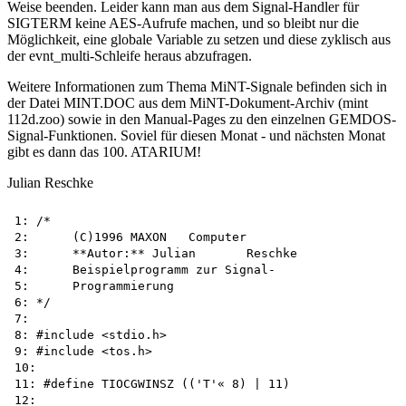
Weise beenden. Leider kann man aus dem Signal-Handler für
SIGTERM keine AES-Aufrufe machen, und so bleibt nur die
Möglichkeit, eine globale Variable zu setzen und diese zyklisch aus
der evnt_multi-Schleife heraus abzufragen.
Weitere Informationen zum Thema MiNT-Signale befinden sich in
der Datei MINT.DOC aus dem MiNT-Dokument-Archiv (mint
112d.zoo) sowie in den Manual-Pages zu den einzelnen GEMDOS-
Signal-Funktionen. Soviel für diesen Monat - und nächsten Monat
gibt es dann das 100. ATARIUM!
Julian Reschke
1: /*

2:	(C)1996 MAXON	Computer

3:	**Autor:** Julian	Reschke

4:	Beispielprogramm zur Signal-

5:	Programmierung

6: */

7:

8: #include <stdio.h>

9: #include <tos.h>

10:

11: #define TIOCGWINSZ (('T'« 8) | 11)

12:
