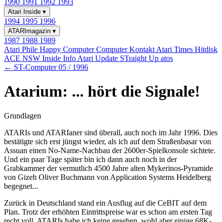
1990
1991
1992
1993
Atari Inside
▾
1994
1995
1996
ATARImagazin
▾
1987
1988
1989
Atari Phile
Happy Computer
Computer Kontakt
Atari Times
Hitdisk
ACE NSW Inside Info
Atari Update
STraight Up
atos
← ST-Computer 05 / 1996
Atarium: ... hört die Signale!
Grundlagen
ATARIs und ATARIaner sind überall, auch noch im Jahr 1996. Dies
bestätigte sich erst jüngst wieder, als ich auf dem Straßenbasar von
Assuan einen No-Name-Nachbau der 2600er-Spielkonsole sichtete.
Und ein paar Tage später bin ich dann auch noch in der
Grabkammer der vermutlich 4500 Jahre alten Mykerinos-Pyramide
von Gizeh Oliver Buchmann von Application Systems Heidelberg
begegnet...
Zurück in Deutschland stand ein Ausflug auf die CeBIT auf dem
Plan. Trotz der erhöhten Eintrittspreise war es schon am ersten Tag
recht voll. ATARIs habe ich keine gesehen, wohl aber einige 68K-