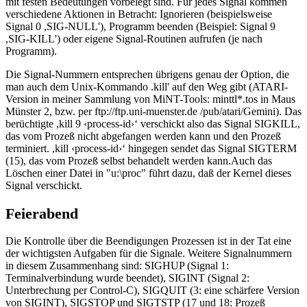
mit festen Bedeutungen vorbelegt sind. Für jedes Signal kommen
verschiedene Aktionen in Betracht: Ignorieren (beispielsweise
Signal 0 ,SIG-NULL'), Programm beenden (Beispiel: Signal 9
,SIG-KILL') oder eigene Signal-Routinen aufrufen (je nach
Programm).
Die Signal-Nummern entsprechen übrigens genau der Option, die
man auch dem Unix-Kommando .kill' auf den Weg gibt (ATARI-
Version in meiner Sammlung von MiNT-Tools: minttl*.tos in Maus
Münster 2, bzw. per ftp://ftp.uni-muenster.de /pub/atari/Gemini). Das
berüchtigte ,kill 9 ‹process-id›‘ verschickt also das Signal SIGKILL,
das vom Prozeß nicht abgefangen werden kann und den Prozeß
terminiert. ,kill ‹process-id›‘ hingegen sendet das Signal SIGTERM
(15), das vom Prozeß selbst behandelt werden kann.Auch das
Löschen einer Datei in "u:\proc" führt dazu, daß der Kernel dieses
Signal verschickt.
Feierabend
Die Kontrolle über die Beendigungen Prozessen ist in der Tat eine
der wichtigsten Aufgaben für die Signale. Weitere Signalnummern
in diesem Zusammenhang sind: SIGHUP (Signal 1:
Terminalverbindung wurde beendet), SIGINT (Signal 2:
Unterbrechung per Control-C), SIGQUIT (3: eine schärfere Version
von SIGINT), SIGSTOP und SIGTSTP (17 und 18: Prozeß