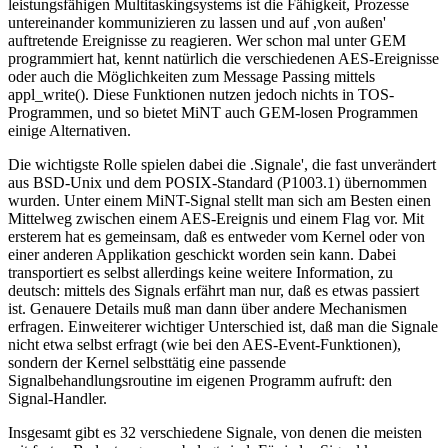
leistungsfähigen Multitaskingsystems ist die Fähigkeit, Prozesse
untereinander kommunizieren zu lassen und auf ,von außen'
auftretende Ereignisse zu reagieren. Wer schon mal unter GEM
programmiert hat, kennt natürlich die verschiedenen AES-Ereignisse
oder auch die Möglichkeiten zum Message Passing mittels
appl_write(). Diese Funktionen nutzen jedoch nichts in TOS-
Programmen, und so bietet MiNT auch GEM-losen Programmen
einige Alternativen.
Die wichtigste Rolle spielen dabei die .Signale', die fast unverändert
aus BSD-Unix und dem POSIX-Standard (P1003.1) übernommen
wurden. Unter einem MiNT-Signal stellt man sich am Besten einen
Mittelweg zwischen einem AES-Ereignis und einem Flag vor. Mit
ersterem hat es gemeinsam, daß es entweder vom Kernel oder von
einer anderen Applikation geschickt worden sein kann. Dabei
transportiert es selbst allerdings keine weitere Information, zu
deutsch: mittels des Signals erfährt man nur, daß es etwas passiert
ist. Genauere Details muß man dann über andere Mechanismen
erfragen. Einweiterer wichtiger Unterschied ist, daß man die Signale
nicht etwa selbst erfragt (wie bei den AES-Event-Funktionen),
sondern der Kernel selbsttätig eine passende
Signalbehandlungsroutine im eigenen Programm aufruft: den
Signal-Handler.
Insgesamt gibt es 32 verschiedene Signale, von denen die meisten