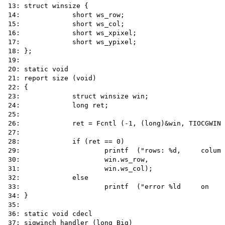
13: struct winsize {

14:		short ws_row;

15:		short ws_col;

16:		short ws_xpixel;

17:		short ws_ypixel;

18: };

19:

20: static void

21: report size (void)

22: {

23:		struct winsize win;

24:		long ret;

25:

26:		ret = Fcntl (-1, (long)&win, TIOCGWINSZ);

27:

28:		if (ret == 0)

29:			printf	("rows:	%d,	columns: %d\n",

30:			win.ws_row,

31:			win.ws_col);

32:		else

33:			printf	("error	%ld	on	Fcntl\n", ret);

34: }

35:

36: static void cdecl

37: sigwinch_handler (long Big)
