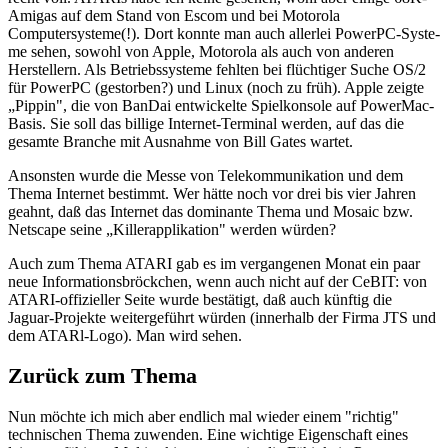
Amigas auf dem Stand von Escom und bei Motorola
Computersysteme(!). Dort konnte man auch allerlei PowerPC-Syste-
me sehen, sowohl von Apple, Motorola als auch von anderen
Herstellern. Als Betriebssysteme fehlten bei flüchtiger Suche OS/2
für PowerPC (gestorben?) und Linux (noch zu früh). Apple zeigte
„Pippin", die von BanDai entwickelte Spielkonsole auf PowerMac-
Basis. Sie soll das billige Internet-Terminal werden, auf das die
gesamte Branche mit Ausnahme von Bill Gates wartet.
Ansonsten wurde die Messe von Telekommunikation und dem
Thema Internet bestimmt. Wer hätte noch vor drei bis vier Jahren
geahnt, daß das Internet das dominante Thema und Mosaic bzw.
Netscape seine „Killerapplikation" werden würden?
Auch zum Thema ATARI gab es im vergangenen Monat ein paar
neue Informationsbröckchen, wenn auch nicht auf der CeBIT: von
ATARI-offizieller Seite wurde bestätigt, daß auch künftig die
Jaguar-Projekte weitergeführt würden (innerhalb der Firma JTS und
dem ATARl-Logo). Man wird sehen.
Zurück zum Thema
Nun möchte ich mich aber endlich mal wieder einem "richtig"
technischen Thema zuwenden. Eine wichtige Eigenschaft eines