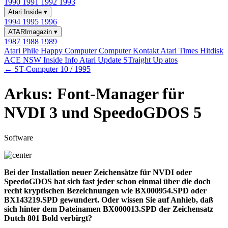
1990
1991
1992
1993
Atari Inside
▾
1994
1995
1996
ATARImagazin
▾
1987
1988
1989
Atari Phile
Happy Computer
Computer Kontakt
Atari Times
Hitdisk
ACE NSW Inside Info
Atari Update
STraight Up
atos
← ST-Computer 10 / 1995
Arkus: Font-Manager für
NVDI 3 und SpeedoGDOS 5
Software
Bei der Installation neuer Zeichensätze für NVDI oder
SpeedoGDOS hat sich fast jeder schon einmal über die doch
recht kryptischen Bezeichnungen wie BX000954.SPD oder
BX143219.SPD gewundert. Oder wissen Sie auf Anhieb, daß
sich hinter dem Dateinamen BX000013.SPD der Zeichensatz
Dutch 801 Bold verbirgt?