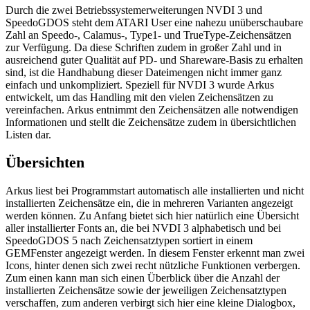
Durch die zwei Betriebssystemerweiterungen NVDI 3 und
SpeedoGDOS steht dem ATARI User eine nahezu unüberschaubare
Zahl an Speedo-, Calamus-, Type1- und TrueType-Zeichensätzen
zur Verfügung. Da diese Schriften zudem in großer Zahl und in
ausreichend guter Qualität auf PD- und Shareware-Basis zu erhalten
sind, ist die Handhabung dieser Dateimengen nicht immer ganz
einfach und unkompliziert. Speziell für NVDI 3 wurde Arkus
entwickelt, um das Handling mit den vielen Zeichensätzen zu
vereinfachen. Arkus entnimmt den Zeichensätzen alle notwendigen
Informationen und stellt die Zeichensätze zudem in übersichtlichen
Listen dar.
Übersichten
Arkus liest bei Programmstart automatisch alle installierten und nicht
installierten Zeichensätze ein, die in mehreren Varianten angezeigt
werden können. Zu Anfang bietet sich hier natürlich eine Übersicht
aller installierter Fonts an, die bei NVDI 3 alphabetisch und bei
SpeedoGDOS 5 nach Zeichensatztypen sortiert in einem
GEMFenster angezeigt werden. In diesem Fenster erkennt man zwei
Icons, hinter denen sich zwei recht nützliche Funktionen verbergen.
Zum einen kann man sich einen Überblick über die Anzahl der
installierten Zeichensätze sowie der jeweiligen Zeichensatztypen
verschaffen, zum anderen verbirgt sich hier eine kleine Dialogbox,