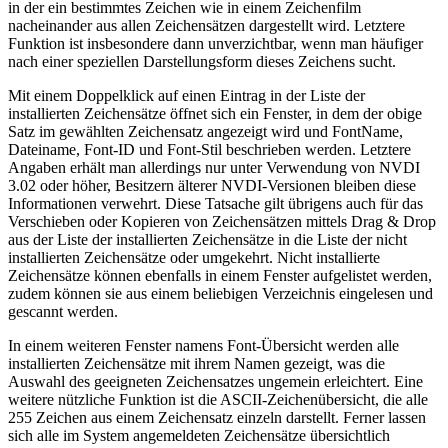
in der ein bestimmtes Zeichen wie in einem Zeichenfilm
nacheinander aus allen Zeichensätzen dargestellt wird. Letztere
Funktion ist insbesondere dann unverzichtbar, wenn man häufiger
nach einer speziellen Darstellungsform dieses Zeichens sucht.
Mit einem Doppelklick auf einen Eintrag in der Liste der
installierten Zeichensätze öffnet sich ein Fenster, in dem der obige
Satz im gewählten Zeichensatz angezeigt wird und FontName,
Dateiname, Font-ID und Font-Stil beschrieben werden. Letztere
Angaben erhält man allerdings nur unter Verwendung von NVDI
3.02 oder höher, Besitzern älterer NVDI-Versionen bleiben diese
Informationen verwehrt. Diese Tatsache gilt übrigens auch für das
Verschieben oder Kopieren von Zeichensätzen mittels Drag & Drop
aus der Liste der installierten Zeichensätze in die Liste der nicht
installierten Zeichensätze oder umgekehrt. Nicht installierte
Zeichensätze können ebenfalls in einem Fenster aufgelistet werden,
zudem können sie aus einem beliebigen Verzeichnis eingelesen und
gescannt werden.
In einem weiteren Fenster namens Font-Übersicht werden alle
installierten Zeichensätze mit ihrem Namen gezeigt, was die
Auswahl des geeigneten Zeichensatzes ungemein erleichtert. Eine
weitere nützliche Funktion ist die ASCII-Zeichenübersicht, die alle
255 Zeichen aus einem Zeichensatz einzeln darstellt. Ferner lassen
sich alle im System angemeldeten Zeichensätze übersichtlich