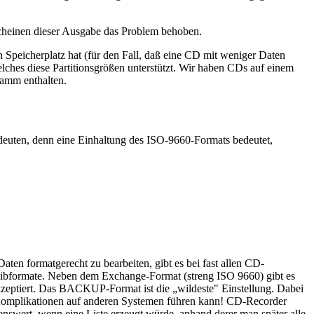
Erscheinen dieser Ausgabe das Problem behoben.
 Speicherplatz hat (für den Fall, daß eine CD mit weniger Daten
welches diese Partitionsgrößen unterstützt. Wir haben CDs auf einem
ramm enthalten.
euten, denn eine Einhaltung des ISO-9660-Formats bedeutet,
ten formatgerecht zu bearbeiten, gibt es bei fast allen CD-
reibformate. Neben dem Exchange-Format (streng ISO 9660) gibt es
ptiert. Das BACKUP-Format ist die „wildeste" Einstellung. Dabei
u Komplikationen auf anderen Systemen führen kann! CD-Recorder
nswert, wenn eine Liste erzeugt würde, anhand derer man später alle