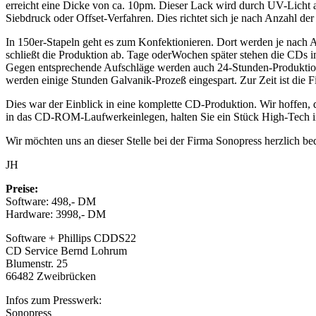
erreicht eine Dicke von ca. 10pm. Dieser Lack wird durch UV-Licht a
Siebdruck oder Offset-Verfahren. Dies richtet sich je nach Anzahl d
In 150er-Stapeln geht es zum Konfektionieren. Dort werden je nach A
schließt die Produktion ab. Tage oderWochen später stehen die CDs i
Gegen entsprechende Aufschläge werden auch 24-Stunden-Produktionen
werden einige Stunden Galvanik-Prozeß eingespart. Zur Zeit ist die
Dies war der Einblick in eine komplette CD-Produktion. Wir hoffen,
in das CD-ROM-Laufwerkeinlegen, halten Sie ein Stück High-Tech i
Wir möchten uns an dieser Stelle bei der Firma Sonopress herzlich b
JH
Preise:
Software: 498,- DM
Hardware: 3998,- DM
Software + Phillips CDDS22
CD Service Bernd Lohrum
Blumenstr. 25
66482 Zweibrücken
Infos zum Presswerk:
Sonopress