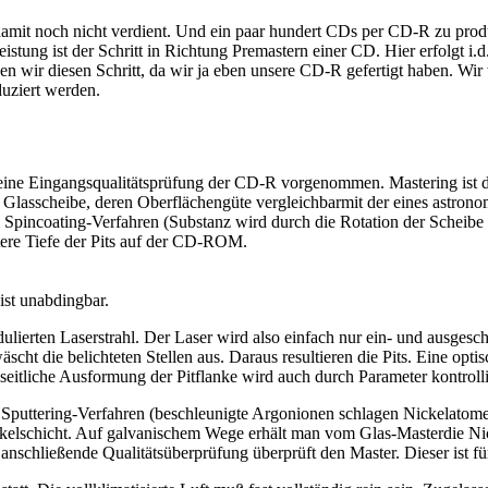
 damit noch nicht verdient. Und ein paar hundert CDs per CD-R zu pro
tleistung ist der Schritt in Richtung Premastern einer CD. Hier erfolg
n wir diesen Schritt, da wir ja eben unsere CD-R gefertigt haben. Wir
uziert werden.
ine Eingangsqualitätsprüfung der CD-R vorgenommen. Mastering ist 
 Glasscheibe, deren Oberflächengüte vergleichbarmit der eines astronom
m Spincoating-Verfahren (Substanz wird durch die Rotation der Scheibe ve
tere Tiefe der Pits auf der CD-ROM.
st unabdingbar.
ulierten Laserstrahl. Der Laser wird also einfach nur ein- und ausgesc
t die belichteten Stellen aus. Daraus resultieren die Pits. Eine optis
eitliche Ausformung der Pitflanke wird auch durch Parameter kontrolli
 Sputtering-Verfahren (beschleunigte Argonionen schlagen Nickelatome 
ckelschicht. Auf galvanischem Wege erhält man vom Glas-Masterdie Nic
 anschließende Qualitätsüberprüfung überprüft den Master. Dieser ist für