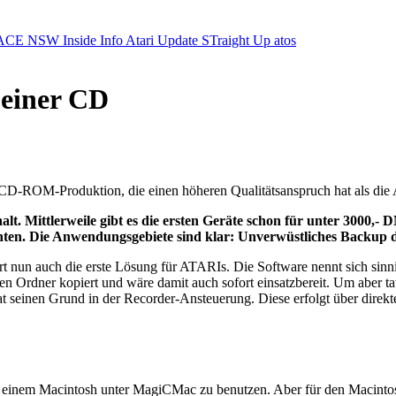
ACE NSW Inside Info
Atari Update
STraight Up
atos
 einer CD
e CD-ROM-Produktion, die einen höheren Qualitätsanspruch hat als di
Mittlerweile gibt es die ersten Geräte schon für unter 3000,- DM;
en. Die Anwendungsgebiete sind klar: Unverwüstliches Backup de
t nun auch die erste Lösung für ATARIs. Die Software nennt sich sinn
en Ordner kopiert und wäre damit auch sofort einsatzbereit. Um aber t
es hat seinen Grund in der Recorder-Ansteuerung. Diese erfolgt über 
uf einem Macintosh unter MagiCMac zu benutzen. Aber für den Macinto