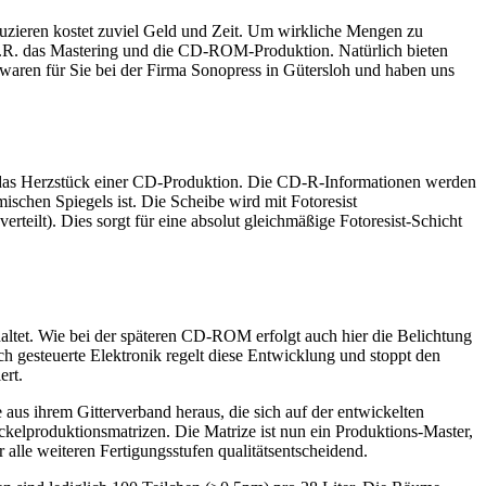
duzieren kostet zuviel Geld und Zeit. Um wirkliche Mengen zu
t i.d.R. das Mastering und die CD-ROM-Produktion. Natürlich bieten
 waren für Sie bei der Firma Sonopress in Gütersloh und haben uns
das Herzstück einer CD-Produktion. Die CD-R-Informationen werden
ischen Spiegels ist. Die Scheibe wird mit Fotoresist
rteilt). Dies sorgt für eine absolut gleichmäßige Fotoresist-Schicht
haltet. Wie bei der späteren CD-ROM erfolgt auch hier die Belichtung
ch gesteuerte Elektronik regelt diese Entwicklung und stoppt den
ert.
aus ihrem Gitterverband heraus, die sich auf der entwickelten
kelproduktionsmatrizen. Die Matrize ist nun ein Produktions-Master,
 alle weiteren Fertigungsstufen qualitätsentscheidend.