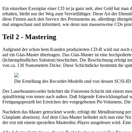
Ein einzelnes Exemplar einer CD ist ja ganz nett, aber Geld hat man
erhalten, bleibt nur der Weg zum Vervielfältiger. Diese Art der Diens
diese Firmen auch den Service des Premastems an, allerdings übergehe
mal umgeschaut und informiert, wie denn nun massenweise CDs prod
Teil 2 - Mastering
Aufgrund der schon bem Kunden produzierten CD-R wird nur noch e
auf ein Glas-Master übertragen. Das Glas-Master ist eine hochpolierte
(lichtempfindliches Substrat) beschichtet. Die Beschichtung erfolgt i
von ca. 130 Nanometern Dicke. Diese Schichtdicke bestimmt die spä
Die Erstellung des Recorder-Modells und von dessen SCSI-ID i
Der Laserbeamrecorder belichtet die Fotoresist-Schicht mit einem mod
spiralförmig von innen nach außen. Daß folgende Entwicklungsbad wäsch
Fertigungsprozeß bei Erreichen des vorgegebenen Pit-Volumens. Die s
Nachdem das Master getrocknet wurde, erfolgt die Metallisierung per
Glasplatte absetzen). Auf dem Glas-Master befindet sich nun eine Ni
der erst mit einem speziellen Masterdisc-Player ausgelesen wird. Eine