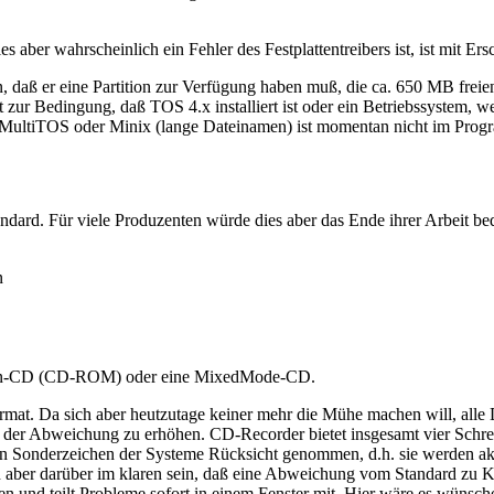
s aber wahrscheinlich ein Fehler des Festplattentreibers ist, ist mit 
daß er eine Partition zur Verfügung haben muß, die ca. 650 MB freien
ht zur Bedingung, daß TOS 4.x installiert ist oder ein Betriebssystem, 
n MultiTOS oder Minix (lange Dateinamen) ist momentan nicht im Prog
rd. Für viele Produzenten würde dies aber das Ende ihrer Arbeit bed
n
ten-CD (CD-ROM) oder eine MixedMode-CD.
mat. Da sich aber heutzutage keiner mehr die Mühe machen will, alle Da
ei der Abweichung zu erhöhen. CD-Recorder bietet insgesamt vier Sch
onderzeichen der Systeme Rücksicht genommen, d.h. sie werden akze
ich aber darüber im klaren sein, daß eine Abweichung vom Standard z
und teilt Probleme sofort in einem Fenster mit. Hier wäre es wünsche