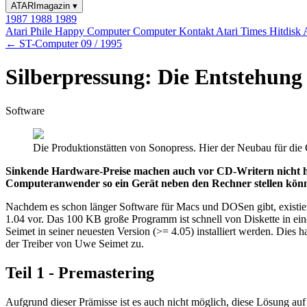
ATARImagazin
▾
1987
1988
1989
Atari Phile
Happy Computer
Computer Kontakt
Atari Times
Hitdisk
← ST-Computer 09 / 1995
Silberpressung: Die Entstehung
Software
Die Produktionstätten von Sonopress. Hier der Neubau für di
Sinkende Hardware-Preise machen auch vor CD-Writern nicht halt. 
Computeranwender so ein Gerät neben den Rechner stellen könnt
Nachdem es schon länger Software für Macs und DOSen gibt, existier
1.04 vor. Das 100 KB große Programm ist schnell von Diskette in ein
Seimet in seiner neuesten Version (>= 4.05) installiert werden. Di
der Treiber von Uwe Seimet zu.
Teil 1 - Premastering
Aufgrund dieser Prämisse ist es auch nicht möglich, diese Lösung a