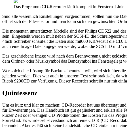
Das Programm CD-Recorder läuft komplett in Fenstern. Links
Sind alle wesentlich Einstellungen vorgenommen, sollten nun die Da
öffnet sich der Fileselector und man kann sich den gewünschten Ordn
Die momentan unterstützten Modelle sind der Philips CD522 und der
sein. Eingestellt werden muß neben der SCSI-ID die Schreibgeschwind
4fach-Schreiber schaufelt die Daten also mit600 KB/secauf die CD. D
auch eine Image-Datei angegeben werde, wobei die SCSI-ID und ‘via
Das geschriebene Image wird nach dem Brennvorgang nicht gelöscht u
dem Ordner- oder Musiksymbol das Bandsymbol ins Fenstergelegt wer
Wer solch eine Lösung für Backups benutzen will, wird sich über die
geladen werden. Dies war auch in unserem Test sehr praktisch, da w
Ricoh 9200CD zur Verfügung. Dieser Recorder schreibt nur mit einfac
Quintessenz
Um es kurz und klar zu machen: CD-Recorder hat uns überzeugt und w
für Erweiterungen. Das Handbuch ist gut gegliedert und erklärt alle F
kurzer Zeit oder wenigen CD-Produktionen die Kosten für das Program
korrekt ist. Es wurde selbstverständlich auf eine CD-R (CD-Record
behandelt. Aber es läßt sich keine handelsübliche CD einfach mit ei