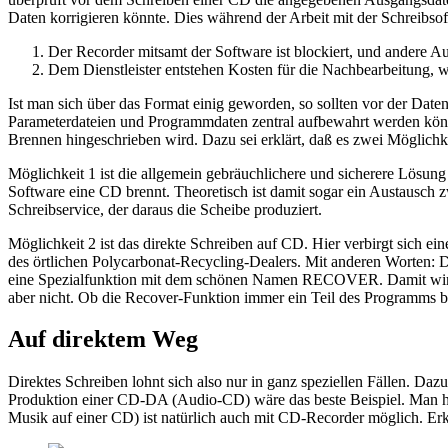
Daten korrigieren könnte. Dies während der Arbeit mit der Schreibso
Der Recorder mitsamt der Software ist blockiert, und andere Au
Dem Dienstleister entstehen Kosten für die Nachbearbeitung,
Ist man sich über das Format einig geworden, so sollten vor der Dat
Parameterdateien und Programmdaten zentral aufbewahrt werden kön
Brennen hingeschrieben wird. Dazu sei erklärt, daß es zwei Möglichk
Möglichkeit 1 ist die allgemein gebräuchlichere und sicherere Lösun
Software eine CD brennt. Theoretisch ist damit sogar ein Austausch 
Schreibservice, der daraus die Scheibe produziert.
Möglichkeit 2 ist das direkte Schreiben auf CD. Hier verbirgt sich ei
des örtlichen Polycarbonat-Recycling-Dealers. Mit anderen Worten: 
eine Spezialfunktion mit dem schönen Namen RECOVER. Damit wird v
aber nicht. Ob die Recover-Funktion immer ein Teil des Programms bl
Auf direktem Weg
Direktes Schreiben lohnt sich also nur in ganz speziellen Fällen. Da
Produktion einer CD-DA (Audio-CD) wäre das beste Beispiel. Man h
Musik auf einer CD) ist natürlich auch mit CD-Recorder möglich. Erk