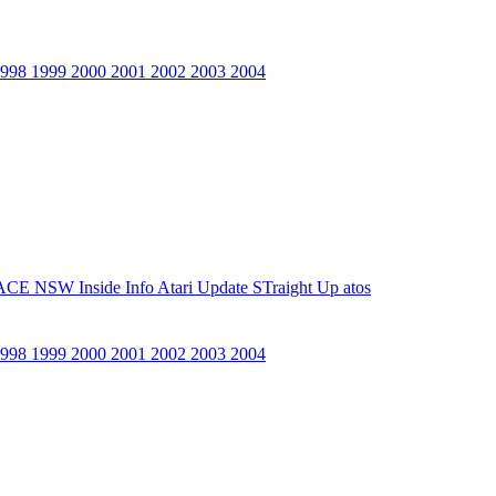
1998
1999
2000
2001
2002
2003
2004
ACE NSW Inside Info
Atari Update
STraight Up
atos
1998
1999
2000
2001
2002
2003
2004