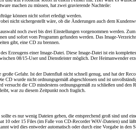
ftware machen zu müssen, hat zwei gravierende Nachteile:
fträge können nicht sofort erledigt werden.
 wobei nicht sichergestellt wäre, ob die Änderungen auch dem Kunden
enauswahl noch zwei bis drei Einstellungen vorgenommen werden. Zum ei
nen und sofort vom Programm gefunden werden. Das Image-Verzeichni
eiten gibt, eine CD zu brennen.
g des Erzeugens einer Image-Datei. Diese Image-Datei ist ein komplett
zwischen 08/15-User und Dienstleister möglich. Der Heimanwender erze
ne große Gefahr. Ist der Datenfluß nicht schnell genug, und hat der Rec
Die CD wurde nicht ordnungsgemäß abgeschlossen und ist unvollständig
ersucht die CD mindestens ordnungsgemäß zu schließen und den Rest
eibt, war zu diesem Zeitpunkt noch fraglich.
zu sollte es nur wenig Dateien geben, die entsprechend groß sind und e
at 10 oder 15 Files (im Falle von CD-Recorder WAV-Dateien) und läß
annt wird dies entweder automatisch oder durch eine Vorgabe in den S