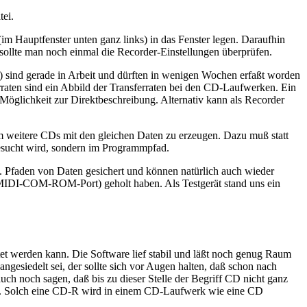
ei.
m Hauptfenster unten ganz links) in das Fenster legen. Daraufhin
 sollte man noch einmal die Recorder-Einstellungen überprüfen.
sind gerade in Arbeit und dürften in wenigen Wochen erfaßt worden
rraten sind ein Abbild der Transferraten bei den CD-Laufwerken. Ein
Möglichkeit zur Direktbeschreibung. Alternativ kann als Recorder
m weitere CDs mit den gleichen Daten zu erzeugen. Dazu muß statt
esucht wird, sondern im Programmpfad.
l. Pfaden von Daten gesichert und können natürlich auch wieder
B. MIDI-COM-ROM-Port) geholt haben. Als Testgerät stand uns ein
et werden kann. Die Software lief stabil und läßt noch genug Raum
ngesiedelt sei, der sollte sich vor Augen halten, daß schon nach
ch noch sagen, daß bis zu dieser Stelle der Begriff CD nicht ganz
gen. Solch eine CD-R wird in einem CD-Laufwerk wie eine CD