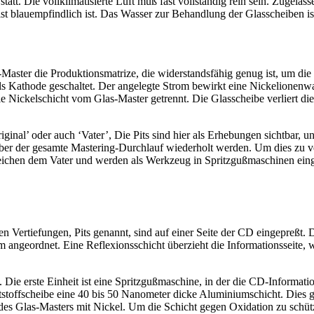
tatt. Die vollklimatisierte Luft muß fast vollständig rein sein. Zugela
st blauempfindlich ist. Das Wasser zur Behandlung der Glasscheiben ist 
Master die Produktionsmatrize, die widerstandsfähig genug ist, um die 
als Kathode geschaltet. Der angelegte Strom bewirkt eine Nickelionen
 die Nickelschicht vom Glas-Master getrennt. Die Glasscheibe verliert d
nal’ oder auch ‘Vater’, Die Pits sind hier als Erhebungen sichtbar, und
er der gesamte Mastering-Durchlauf wiederholt werden. Um dies zu ver
eichen dem Vater und werden als Werkzeug in Spritzgußmaschinen einge
n Vertiefungen, Pits genannt, sind auf einer Seite der CD eingepreßt. D
pm angeordnet. Eine Reflexionsschicht überzieht die Informationsseit
e erste Einheit ist eine Spritzgußmaschine, in der die CD-Informatio
tstoffscheibe eine 40 bis 50 Nanometer dicke Aluminiumschicht. Dies
 des Glas-Masters mit Nickel. Um die Schicht gegen Oxidation zu schüt