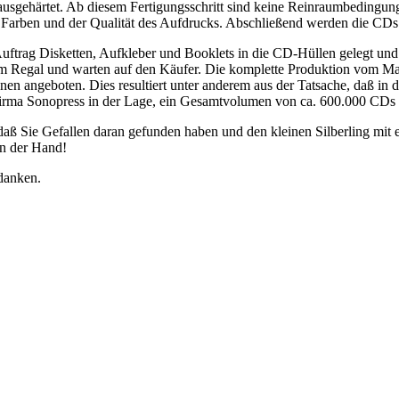
usgehärtet. Ab diesem Fertigungsschritt sind keine Reinraumbedingunge
er Farben und der Qualität des Aufdrucks. Abschließend werden die CD
uftrag Disketten, Aufkleber und Booklets in die CD-Hüllen gelegt und
m Regal und warten auf den Käufer. Die komplette Produktion vom Maste
 angeboten. Dies resultiert unter anderem aus der Tatsache, daß in d
 Firma Sonopress in der Lage, ein Gesamtvolumen von ca. 600.000 CDs 
 daß Sie Gefallen daran gefunden haben und den kleinen Silberling mi
n der Hand!
edanken.