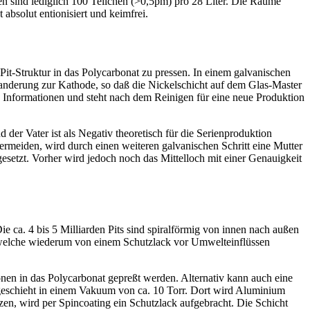
ssen sind lediglich 100 Teilchen (>0,5pm) pro 28 Liter. Die Räume
absolut entionisiert und keimfrei.
Pit-Struktur in das Polycarbonat zu pressen. In einem galvanischen
wanderung zur Kathode, so daß die Nickelschicht auf dem Glas-Master
ie Informationen und steht nach dem Reinigen für eine neue Produktion
 der Vater ist als Negativ theoretisch für die Serienproduktion
meiden, wird durch einen weiteren galvanischen Schritt eine Mutter
setzt. Vorher wird jedoch noch das Mittelloch mit einer Genauigkeit
ie ca. 4 bis 5 Milliarden Pits sind spiralförmig von innen nach außen
e, welche wiederum von einem Schutzlack vor Umwelteinflüssen
nen in das Polycarbonat gepreßt werden. Alternativ kann auch eine
 geschieht in einem Vakuum von ca. 10 Torr. Dort wird Aluminium
zen, wird per Spincoating ein Schutzlack aufgebracht. Die Schicht