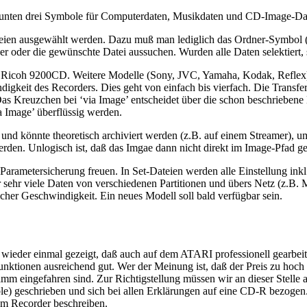
 unten drei Symbole für Computerdaten, Musikdaten und CD-Image-Dat
teien ausgewählt werden. Dazu muß man lediglich das Ordner-Symbol (i
er oder die gewünschte Datei aussuchen. Wurden alle Daten selektiert,
 Ricoh 9200CD. Weitere Modelle (Sony, JVC, Yamaha, Kodak, Reflex) 
igkeit des Recorders. Dies geht von einfach bis vierfach. Die Transfe
as Kreuzchen bei ‘via Image’ entscheidet über die schon beschriebene 
 Image’ überflüssig werden.
nd könnte theoretisch archiviert werden (z.B. auf einem Streamer), u
den. Unlogisch ist, daß das Imgae dann nicht direkt im Image-Pfad g
 Parametersicherung freuen. In Set-Dateien werden alle Einstellung ink
ir sehr viele Daten von verschiedenen Partitionen und übers Netz (z.
her Geschwindigkeit. Ein neues Modell soll bald verfügbar sein.
ieder einmal gezeigt, daß auch auf dem ATARI professionell gearbeit
unktionen ausreichend gut. Wer der Meinung ist, daß der Preis zu hoch a
m eingefahren sind. Zur Richtigstellung müssen wir an dieser Stelle au
able) geschrieben und sich bei allen Erklärungen auf eine CD-R bezo
nem Recorder beschreiben.