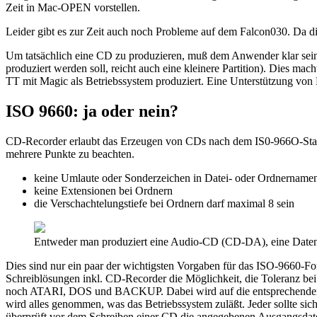
Zeit in Mac-OPEN vorstellen.
Leider gibt es zur Zeit auch noch Probleme auf dem Falcon030. Da die
Um tatsächlich eine CD zu produzieren, muß dem Anwender klar sein, 
produziert werden soll, reicht auch eine kleinere Partition). Dies mac
TT mit Magic als Betriebssystem produziert. Eine Unterstützung vo
ISO 9660: ja oder nein?
CD-Recorder erlaubt das Erzeugen von CDs nach dem IS0-966O-Standa
mehrere Punkte zu beachten.
keine Umlaute oder Sonderzeichen in Datei- oder Ordnername
keine Extensionen bei Ordnern
die Verschachtelungstiefe bei Ordnern darf maximal 8 sein
Entweder man produziert eine Audio-CD (CD-DA), eine Da
Dies sind nur ein paar der wichtigsten Vorgaben für das ISO-9660-For
Schreiblösungen inkl. CD-Recorder die Möglichkeit, die Toleranz b
noch ATARI, DOS und BACKUP. Dabei wird auf die entsprechenden S
wird alles genommen, was das Betriebssystem zuläßt. Jeder sollte s
überprüft vor dem Schreiben einer CD die angegebenen Ausgangsdaten 