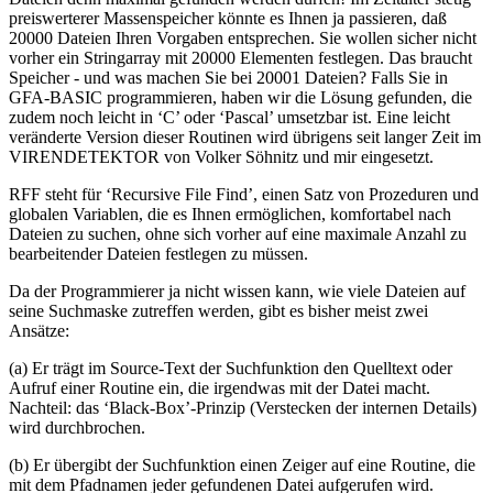
preiswerterer Massenspeicher könnte es Ihnen ja passieren, daß
20000 Dateien Ihren Vorgaben entsprechen. Sie wollen sicher nicht
vorher ein Stringarray mit 20000 Elementen festlegen. Das braucht
Speicher - und was machen Sie bei 20001 Dateien? Falls Sie in
GFA-BASIC programmieren, haben wir die Lösung gefunden, die
zudem noch leicht in ‘C’ oder ‘Pascal’ umsetzbar ist. Eine leicht
veränderte Version dieser Routinen wird übrigens seit langer Zeit im
VIRENDETEKTOR von Volker Söhnitz und mir eingesetzt.
RFF steht für ‘Recursive File Find’, einen Satz von Prozeduren und
globalen Variablen, die es Ihnen ermöglichen, komfortabel nach
Dateien zu suchen, ohne sich vorher auf eine maximale Anzahl zu
bearbeitender Dateien festlegen zu müssen.
Da der Programmierer ja nicht wissen kann, wie viele Dateien auf
seine Suchmaske zutreffen werden, gibt es bisher meist zwei
Ansätze:
(a) Er trägt im Source-Text der Suchfunktion den Quelltext oder
Aufruf einer Routine ein, die irgendwas mit der Datei macht.
Nachteil: das ‘Black-Box’-Prinzip (Verstecken der internen Details)
wird durchbrochen.
(b) Er übergibt der Suchfunktion einen Zeiger auf eine Routine, die
mit dem Pfadnamen jeder gefundenen Datei aufgerufen wird.