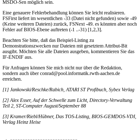
MSDO-Sen möglich sein.
Eine genauere Fehlerbehandlung können Sie leicht realisieren.
FSFirst liefert im wesentlichen -33 (Datei nicht gefunden) sowie -49
(Keine weiteren Dateien) zurück, FSNext -49. es könnten aber noch
Fehler auf BIOS-Ebene auftreten (-1 ..-31) [1,2,3].
Beachten Sie bitte, daß das Beispiel-Listing zu
Demonstrationszwecken nur Dateien mit gesetztem Attribut-Bit
ausgibt. Möchten Sie alle Dateien ausgeben, kommentieren Sie das
IF-ENDIF aus.
Für Anfragen können Sie mich nicht nur über die Redaktion,
sondern auch über conrad@pool.informatik.rwth-aachen.de
erreichen.
[1] Jankowski/Reschke/Rabich, ATARI ST Profibuch, Sybex Verlag
[2] Alex Esser, Auf der Schwelle zum Licht, Directory-Verwaltung
Teil 2, ST-Computer August/September 88
[3] Kramer/Riebl/Hübner, Das TOS-Listing, BIOS-GEMDOS-VDI,
Verlag Heinz Heise