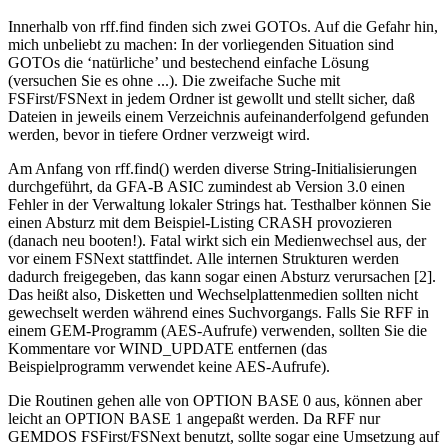
Innerhalb von rff.find finden sich zwei GOTOs. Auf die Gefahr hin,
mich unbeliebt zu machen: In der vorliegenden Situation sind
GOTOs die ‘natürliche’ und bestechend einfache Lösung
(versuchen Sie es ohne ...). Die zweifache Suche mit
FSFirst/FSNext in jedem Ordner ist gewollt und stellt sicher, daß
Dateien in jeweils einem Verzeichnis aufeinanderfolgend gefunden
werden, bevor in tiefere Ordner verzweigt wird.
Am Anfang von rff.find() werden diverse String-Initialisierungen
durchgeführt, da GFA-B ASIC zumindest ab Version 3.0 einen
Fehler in der Verwaltung lokaler Strings hat. Testhalber können Sie
einen Absturz mit dem Beispiel-Listing CRASH provozieren
(danach neu booten!). Fatal wirkt sich ein Medienwechsel aus, der
vor einem FSNext stattfindet. Alle internen Strukturen werden
dadurch freigegeben, das kann sogar einen Absturz verursachen [2].
Das heißt also, Disketten und Wechselplattenmedien sollten nicht
gewechselt werden während eines Suchvorgangs. Falls Sie RFF in
einem GEM-Programm (AES-Aufrufe) verwenden, sollten Sie die
Kommentare vor WIND_UPDATE entfernen (das
Beispielprogramm verwendet keine AES-Aufrufe).
Die Routinen gehen alle von OPTION BASE 0 aus, können aber
leicht an OPTION BASE 1 angepaßt werden. Da RFF nur
GEMDOS FSFirst/FSNext benutzt, sollte sogar eine Umsetzung auf