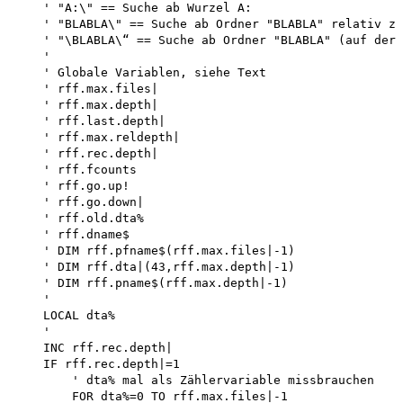
    ' "A:\" == Suche ab Wurzel A:

    ' "BLABLA\" == Suche ab Ordner "BLABLA" relativ zu
    ' "\BLABLA\“ == Suche ab Ordner "BLABLA" (auf der 
    '

    ' Globale Variablen, siehe Text 

    ' rff.max.files| 

    ' rff.max.depth| 

    ' rff.last.depth| 

    ' rff.max.reldepth| 

    ' rff.rec.depth|

    ' rff.fcounts 

    ' rff.go.up!

    ' rff.go.down|

    ' rff.old.dta%

    ' rff.dname$

    ' DIM rff.pfname$(rff.max.files|-1)

    ' DIM rff.dta|(43,rff.max.depth|-1)

    ' DIM rff.pname$(rff.max.depth|-1)

    '

    LOCAL dta%

    '

    INC rff.rec.depth|

    IF rff.rec.depth|=1 

        ' dta% mal als Zählervariable missbrauchen 

        FOR dta%=0 TO rff.max.files|-1 
