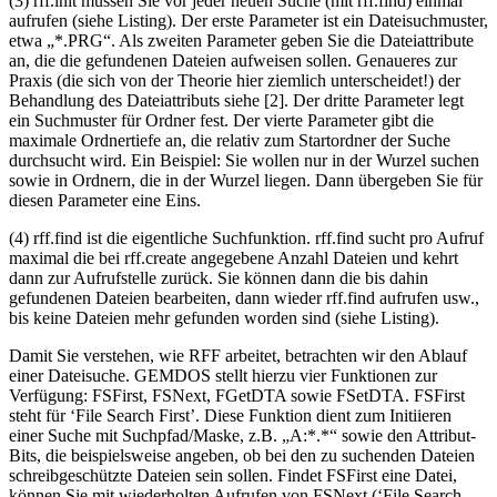
(3) rff.init müssen Sie vor jeder neuen Suche (mit rff.find) einmal
aufrufen (siehe Listing). Der erste Parameter ist ein Dateisuchmuster,
etwa „*.PRG“. Als zweiten Parameter geben Sie die Dateiattribute
an, die die gefundenen Dateien aufweisen sollen. Genaueres zur
Praxis (die sich von der Theorie hier ziemlich unterscheidet!) der
Behandlung des Dateiattributs siehe [2]. Der dritte Parameter legt
ein Suchmuster für Ordner fest. Der vierte Parameter gibt die
maximale Ordnertiefe an, die relativ zum Startordner der Suche
durchsucht wird. Ein Beispiel: Sie wollen nur in der Wurzel suchen
sowie in Ordnern, die in der Wurzel liegen. Dann übergeben Sie für
diesen Parameter eine Eins.
(4) rff.find ist die eigentliche Suchfunktion. rff.find sucht pro Aufruf
maximal die bei rff.create angegebene Anzahl Dateien und kehrt
dann zur Aufrufstelle zurück. Sie können dann die bis dahin
gefundenen Dateien bearbeiten, dann wieder rff.find aufrufen usw.,
bis keine Dateien mehr gefunden worden sind (siehe Listing).
Damit Sie verstehen, wie RFF arbeitet, betrachten wir den Ablauf
einer Dateisuche. GEMDOS stellt hierzu vier Funktionen zur
Verfügung: FSFirst, FSNext, FGetDTA sowie FSetDTA. FSFirst
steht für ‘File Search First’. Diese Funktion dient zum Initiieren
einer Suche mit Suchpfad/Maske, z.B. „A:*.*“ sowie den Attribut-
Bits, die beispielsweise angeben, ob bei den zu suchenden Dateien
schreibgeschützte Dateien sein sollen. Findet FSFirst eine Datei,
können Sie mit wiederholten Aufrufen von FSNext (‘File Search