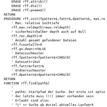
    ERASE rff.attrib|()

    ERASE rff.dta|()

    ERASE rff.pname$()

RETURN

PROCEDURE rff.init(fpattern$,fattr&,dpattern$, max.rel
    ' Max. relative Suchtiefe 

    rff.max.reldepth|=max.reldepth| 

    ' sicherheitshalber depth auch auf Null 

    rff.rec.depth|=0

    ' Anzahl gesamt gefundener Dateien

    rff.fcountall%=0

    rff.go.down!=FALSE

    ' Dateisuchmuster

    rff.fpattern$=fpattern$+CHR$(0)

    ' Dateiattribut 

    rff.fattr&=fattr&

    ' Ordnersuchmuster

    rff.dpattern$=dpattern$+CHR$(0)

RETURN

FUNCTION rff.find(path$)

    '

    ' path$: Startpfad der Suche. Der erste ist option
    ' der letzte muss (!!) immer vorhanden sein

    ' Erlaubt sind also:

    ' "\" == Suche ab Wurzel aktuelles Laufwerk
