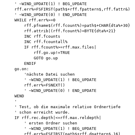
    ' ~WIND_UPDATE(1) ! BEG_UPDATE

    rff.err%=FSFIRST(path$+rff.fpattern$,rff.fattr&) 

    ' ~WIND_UPDATE(0) ! END_UPDATE

    WHILE rff.err%>=0 

        rff.pfname$(rff.fcount%)=path$+CHAR{dta%+30} 

        rff.attrib|(rff.fcount%)=BYTE{dta%+21}

        INC rff.fcounts 

        INC rff.fcountall%

        IF rff.fcount%>=rff.max.files| 

            rff.go.up!=TRUE 

            GOTO go.up 

        ENDIF 

    go.on:

        'nächste Datei suchen 

        ' ~WIND_UPDATE(1) ! BEG_UPDATE

        rff.err%=FSNEXT()

        ' ~WIND_UPDATE(0) ! END_UPDATE

    WEND

    '

    ' Test, ob die maximale relative Ordnertiefe 

    ' schon erreicht wurde.

    IF rff.rec.depth|<=rff.max.reldepth| 

        ' ersten Ordner suchen 

        ' ~WIND_UPDATE(1) ! BEG_UPDATE

        rff.err%=FSFIRST(path$+rff.dpattern$,16)
