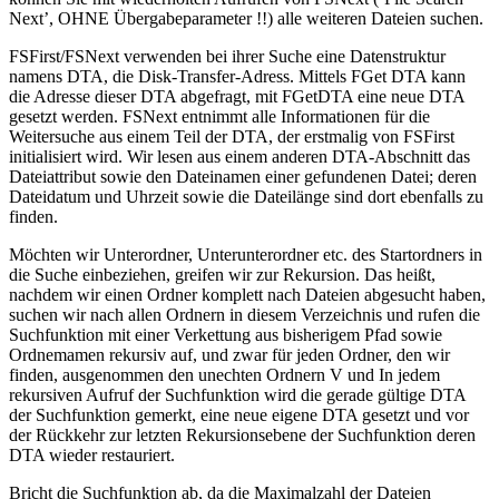
Next’, OHNE Übergabeparameter !!) alle weiteren Dateien suchen.
FSFirst/FSNext verwenden bei ihrer Suche eine Datenstruktur
namens DTA, die Disk-Transfer-Adress. Mittels FGet DTA kann
die Adresse dieser DTA abgefragt, mit FGetDTA eine neue DTA
gesetzt werden. FSNext entnimmt alle Informationen für die
Weitersuche aus einem Teil der DTA, der erstmalig von FSFirst
initialisiert wird. Wir lesen aus einem anderen DTA-Abschnitt das
Dateiattribut sowie den Dateinamen einer gefundenen Datei; deren
Dateidatum und Uhrzeit sowie die Dateilänge sind dort ebenfalls zu
finden.
Möchten wir Unterordner, Unterunterordner etc. des Startordners in
die Suche einbeziehen, greifen wir zur Rekursion. Das heißt,
nachdem wir einen Ordner komplett nach Dateien abgesucht haben,
suchen wir nach allen Ordnern in diesem Verzeichnis und rufen die
Suchfunktion mit einer Verkettung aus bisherigem Pfad sowie
Ordnemamen rekursiv auf, und zwar für jeden Ordner, den wir
finden, ausgenommen den unechten Ordnern V und In jedem
rekursiven Aufruf der Suchfunktion wird die gerade gültige DTA
der Suchfunktion gemerkt, eine neue eigene DTA gesetzt und vor
der Rückkehr zur letzten Rekursionsebene der Suchfunktion deren
DTA wieder restauriert.
Bricht die Suchfunktion ab, da die Maximalzahl der Dateien