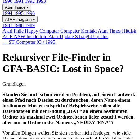
1990
1991
1992
1993
Atari Inside
▾
1994
1995
1996
ATARImagazin
▾
1987
1988
1989
Atari Phile
Happy Computer
Computer Kontakt
Atari Times
Hitdisk
ACE NSW Inside Info
Atari Update
STraight Up
atos
← ST-Computer 03 / 1995
Rekursiver File-Finder in
GFA-BASIC: Lost in Space?
Grundlagen
Standen Sie auch schon vor dem Problem, auf einem Laufwerk
einen Pfad nach Dateien zu durchsuchen, deren Name einem
bestimmten Muster entspricht? Beispielsweise sollen alle
Datendateien mit der Endung „DAT“ ab einem bestimmten
Ordner bis maximal zwei Ordnerebenen tiefer gesucht werden,
aber nur in Ordnern des Namens „NEUDATEN.*“?
Vor allen Dingen wollen Sie sich vorher nicht festlegen, wie viele
Dateien denn maximal gefunden werden dürfen! Im Zeitalter stetig