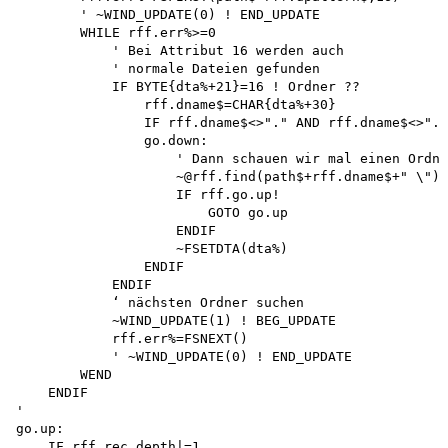
        ' ~WIND_UPDATE(0) ! END_UPDATE

        WHILE rff.err%>=0 

            ' Bei Attribut 16 werden auch 

            ' normale Dateien gefunden 

            IF BYTE{dta%+21}=16 ! Ordner ??

                rff.dname$=CHAR{dta%+30}

                IF rff.dname$<>"." AND rff.dname$<>"..
                go.down:

                    ' Dann schauen wir mal einen Ordne
                    ~@rff.find(path$+rff.dname$+" \")

                    IF rff.go.up!

                        GOTO go.up 

                    ENDIF

                    ~FSETDTA(dta%)

                ENDIF

            ENDIF

            ‘ nächsten Ordner suchen

            ~WIND_UPDATE(1) ! BEG_UPDATE

            rff.err%=FSNEXT()

            ' ~WIND_UPDATE(0) ! END_UPDATE

        WEND 

    ENDIF

'

go.up:

    IF rff.rec.depth|=1 
