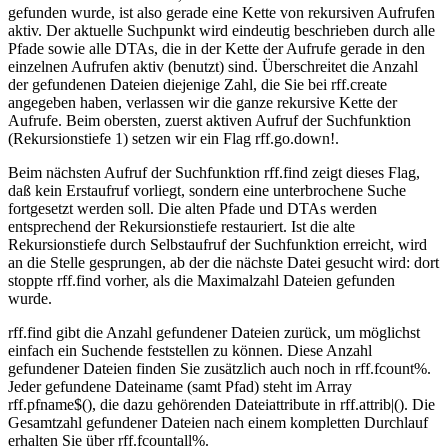
gefunden wurde, ist also gerade eine Kette von rekursiven Aufrufen
aktiv. Der aktuelle Suchpunkt wird eindeutig beschrieben durch alle
Pfade sowie alle DTAs, die in der Kette der Aufrufe gerade in den
einzelnen Aufrufen aktiv (benutzt) sind. Überschreitet die Anzahl
der gefundenen Dateien diejenige Zahl, die Sie bei rff.create
angegeben haben, verlassen wir die ganze rekursive Kette der
Aufrufe. Beim obersten, zuerst aktiven Aufruf der Suchfunktion
(Rekursionstiefe 1) setzen wir ein Flag rff.go.down!.
Beim nächsten Aufruf der Suchfunktion rff.find zeigt dieses Flag,
daß kein Erstaufruf vorliegt, sondern eine unterbrochene Suche
fortgesetzt werden soll. Die alten Pfade und DTAs werden
entsprechend der Rekursionstiefe restauriert. Ist die alte
Rekursionstiefe durch Selbstaufruf der Suchfunktion erreicht, wird
an die Stelle gesprungen, ab der die nächste Datei gesucht wird: dort
stoppte rff.find vorher, als die Maximalzahl Dateien gefunden
wurde.
rff.find gibt die Anzahl gefundener Dateien zurück, um möglichst
einfach ein Suchende feststellen zu können. Diese Anzahl
gefundener Dateien finden Sie zusätzlich auch noch in rff.fcount%.
Jeder gefundene Dateiname (samt Pfad) steht im Array
rff.pfname$(), die dazu gehörenden Dateiattribute in rff.attrib|(). Die
Gesamtzahl gefundener Dateien nach einem kompletten Durchlauf
erhalten Sie über rff.fcountall%.