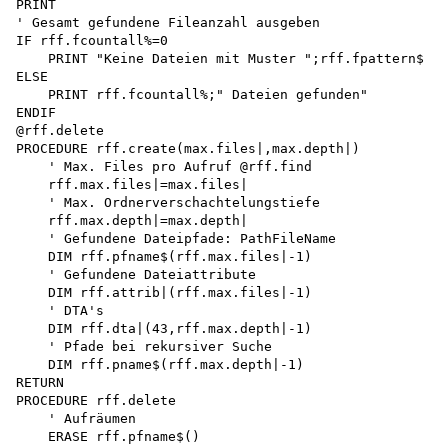
PRINT

' Gesamt gefundene Fileanzahl ausgeben 

IF rff.fcountall%=0

    PRINT "Keine Dateien mit Muster ";rff.fpattern$

ELSE

    PRINT rff.fcountall%;" Dateien gefunden"

ENDIF

@rff.delete

PROCEDURE rff.create(max.files|,max.depth|)

    ' Max. Files pro Aufruf @rff.find

    rff.max.files|=max.files| 

    ' Max. Ordnerverschachtelungstiefe 

    rff.max.depth|=max.depth|

    ' Gefundene Dateipfade: PathFileName 

    DIM rff.pfname$(rff.max.files|-1)

    ' Gefundene Dateiattribute

    DIM rff.attrib|(rff.max.files|-1)

    ' DTA's

    DIM rff.dta|(43,rff.max.depth|-1)

    ' Pfade bei rekursiver Suche 

    DIM rff.pname$(rff.max.depth|-1)

RETURN

PROCEDURE rff.delete 

    ' Aufräumen

    ERASE rff.pfname$()
