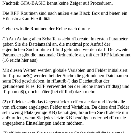
Nachteil: GFA-BASIC kennt keine Zeiger auf Prozeduren.
Die RFF-Routinen sind nach außen eine Black-Box und bieten ein
Höchstmaß an Flexibilität.
Gehen wir die Routinen der Reihe nach durch:
(1) Am Anfang allen Schaffens steht rff.create. Im ersten Parameter
geben Sie die Dateianzahl an, die maximal pro Aufruf der
eigentlichen Suchroutine rff.find gefunden werden darf. Der zweite
Parameter gibt die maximale Ordnertiefe an, mit der RFF klarkommt
(16 reicht hier aus).
Mit diesen Werten werden globale Variablen und Felder initialisiert.
In rff.pfname$() werden bei der Suche die gefundenen Dateinamen
samt Pfad geschrieben, in rff.attrib|() das Dateiattribut der
gefundenen Files. RFF verwendet bei der Suche intern rff.dta|() und
rff.pname$(), doch später (bei rff.find) dazu mehr.
(2) rff.delete stellt das Gegenstück zu rff.create dar und löscht alle
von rff.create angelegten Felder und Variablen. Da diese drei Felder
sehr wenig Platz (einige KB) benötigen, brauchen Sie rff.delete nur
aufzurufen, wenn Sie jedes letzte KB benötigen oder bei rff.create
angegebene Einstellungen ändern möchten.