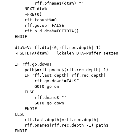
            rff.pfname$(dta%)=""

        NEXT dta%

        ~FRE(0)

        rff.fcount%=0

        rff.go.up!=FALSE

        rff.old.dta%=FGETDTA()

    ENDIF

    '

    dta%=V:rff.dta|(0,rff.rec.depth|-1)

    ~FSETDTA(dta%) ! lokalen DTA-Puffer setzen

    '

    IF rff.go.down!

        path$=rff.pname$(rff.rec.depth|-1)

        IF rff.last.depth|=rff.rec.depth| 

            rff.go.down!=FALSE 

            GOTO go.on 

        ELSE

            rff.dname$=""

            GOTO go.down 

        ENDIF 

    ELSE

        rff.last.depth|=rff.rec.depth| 

        rff.pname$(rff.rec.depth|-1)=path$

    ENDIF

    '
