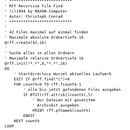
' ***************************

' RFF Recursive File Find 

' (c)1994 by MAXON-Computer

' Autor: Christoph Conrad 

' ***************************

'

' 42 Files maximal auf einmal finden 

' Maximale absolute Ordnertiefe 16 

@rff.create(42,16)

'

' Suche alles in allen Ordnern 

' Maximale relative Ordnertiefe 16 

@rff.init("*.*",0,"*.*",16)

DO

    ' Startdirectory Wurzel aktuelles Laufwerk

    EXIT IF @rff.find("\")=0

    FOR count%=0 TO rff.fcount%-1

        ' alle bis jetzt gefundenen Files ausgeben 

        IF BTST(rff.attrib|(count%),5)

            ' Nur Dateien mit gesetztem 

            ' Archivbit ausgeben 

            PRINT rff.pfname$(count%)

        ENDIF

    NEXT count% 

LOOP 
