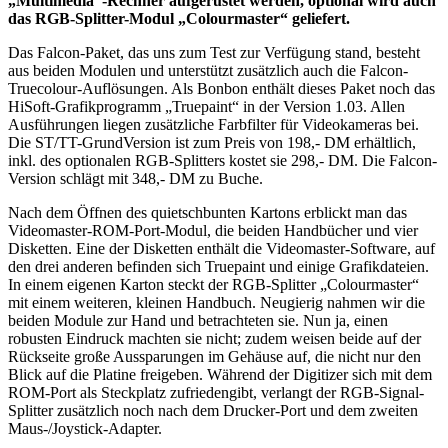
„Multimedia“-Rechner aufgerüstet werden, optional wird auch
das RGB-Splitter-Modul „Colourmaster“ geliefert.
Das Falcon-Paket, das uns zum Test zur Verfügung stand, besteht
aus beiden Modulen und unterstützt zusätzlich auch die Falcon-
Truecolour-Auflösungen. Als Bonbon enthält dieses Paket noch das
HiSoft-Grafikprogramm „Truepaint“ in der Version 1.03. Allen
Ausführungen liegen zusätzliche Farbfilter für Videokameras bei.
Die ST/TT-GrundVersion ist zum Preis von 198,- DM erhältlich,
inkl. des optionalen RGB-Splitters kostet sie 298,- DM. Die Falcon-
Version schlägt mit 348,- DM zu Buche.
Nach dem Öffnen des quietschbunten Kartons erblickt man das
Videomaster-ROM-Port-Modul, die beiden Handbücher und vier
Disketten. Eine der Disketten enthält die Videomaster-Software, auf
den drei anderen befinden sich Truepaint und einige Grafikdateien.
In einem eigenen Karton steckt der RGB-Splitter „Colourmaster“
mit einem weiteren, kleinen Handbuch. Neugierig nahmen wir die
beiden Module zur Hand und betrachteten sie. Nun ja, einen
robusten Eindruck machten sie nicht; zudem weisen beide auf der
Rückseite große Aussparungen im Gehäuse auf, die nicht nur den
Blick auf die Platine freigeben. Während der Digitizer sich mit dem
ROM-Port als Steckplatz zufriedengibt, verlangt der RGB-Signal-
Splitter zusätzlich noch nach dem Drucker-Port und dem zweiten
Maus-/Joystick-Adapter.