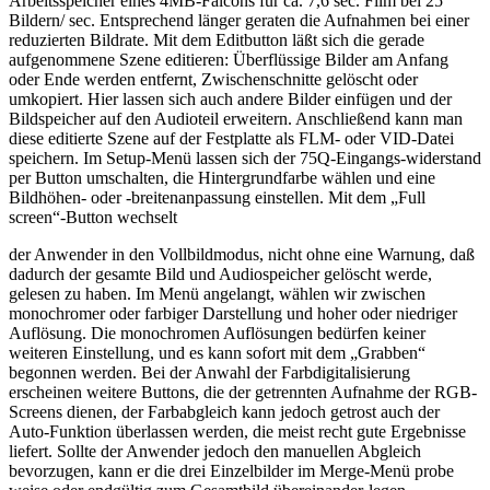
Arbeitsspeicher eines 4MB-Falcons für ca. 7,6 sec. Film bei 25
Bildern/ sec. Entsprechend länger geraten die Aufnahmen bei einer
reduzierten Bildrate. Mit dem Editbutton läßt sich die gerade
aufgenommene Szene editieren: Überflüssige Bilder am Anfang
oder Ende werden entfernt, Zwischenschnitte gelöscht oder
umkopiert. Hier lassen sich auch andere Bilder einfügen und der
Bildspeicher auf den Audioteil erweitern. Anschließend kann man
diese editierte Szene auf der Festplatte als FLM- oder VID-Datei
speichern. Im Setup-Menü lassen sich der 75Q-Eingangs-widerstand
per Button umschalten, die Hintergrundfarbe wählen und eine
Bildhöhen- oder -breitenanpassung einstellen. Mit dem „Full
screen“-Button wechselt
der Anwender in den Vollbildmodus, nicht ohne eine Warnung, daß
dadurch der gesamte Bild und Audiospeicher gelöscht werde,
gelesen zu haben. Im Menü angelangt, wählen wir zwischen
monochromer oder farbiger Darstellung und hoher oder niedriger
Auflösung. Die monochromen Auflösungen bedürfen keiner
weiteren Einstellung, und es kann sofort mit dem „Grabben“
begonnen werden. Bei der Anwahl der Farbdigitalisierung
erscheinen weitere Buttons, die der getrennten Aufnahme der RGB-
Screens dienen, der Farbabgleich kann jedoch getrost auch der
Auto-Funktion überlassen werden, die meist recht gute Ergebnisse
liefert. Sollte der Anwender jedoch den manuellen Abgleich
bevorzugen, kann er die drei Einzelbilder im Merge-Menü probe