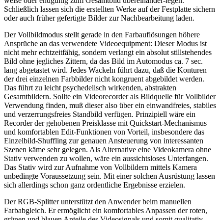
weise oder endgültig zum Gesamtbild übereinander-legen.
Schließlich lassen sich die erstellten Werke auf der Festplatte sichern
oder auch früher gefertigte Bilder zur Nachbearbeitung laden.
Der Vollbildmodus stellt gerade in den Farbauflösungen höhere
Ansprüche an das verwendete Videoequipment: Dieser Modus ist
nicht mehr echtzeitfähig, sondern verlangt ein absolut stillstehendes
Bild ohne jegliches Zittern, da das Bild im Automodus ca. 7 sec.
lang abgetastet wird. Jedes Wackeln führt dazu, daß die Konturen
der drei einzelnen Farbbilder nicht kongruent abgebildet werden.
Das führt zu leicht psychedelisch wirkenden, abstrakten
Gesamtbildern. Sollte ein Videorecorder als Bildquelle für Vollbilder
Verwendung finden, muß dieser also über ein einwandfreies, stabiles
und verzerrungsfreies Standbild verfügen. Prinzipiell wäre ein
Recorder der gehobenen Preisklasse mit Quickstart-Mechanismus
und komfortablen Edit-Funktionen von Vorteil, insbesondere das
Einzelbild-Shuffling zur genauen Ansteuerung von interessanten
Szenen käme sehr gelegen. Als Alternative eine Videokamera ohne
Stativ verwenden zu wollen, wäre ein aussichtsloses Unterfangen.
Das Stativ wird zur Aufnahme von Vollbildern mittels Kamera
unbedingte Voraussetzung sein. Mit einer solchen Ausrüstung lassen
sich allerdings schon ganz ordentliche Ergebnisse erzielen.
Der RGB-Splitter unterstützt den Anwender beim manuellen
Farbabgleich. Er ermöglicht ein komfortables Anpassen der roten,
grünen und blauen Anteile des Videosignals und somit qualitativ