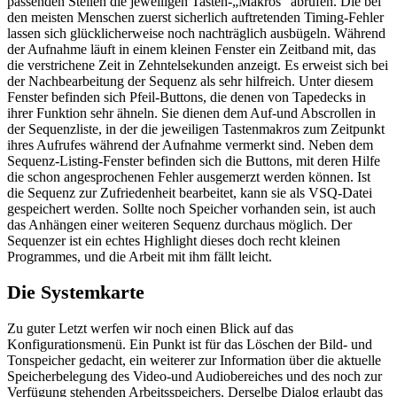
passenden Stellen die jeweiligen Tasten-„Makros“ abrufen. Die bei
den meisten Menschen zuerst sicherlich auftretenden Timing-Fehler
lassen sich glücklicherweise noch nachträglich ausbügeln. Während
der Aufnahme läuft in einem kleinen Fenster ein Zeitband mit, das
die verstrichene Zeit in Zehntelsekunden anzeigt. Es erweist sich bei
der Nachbearbeitung der Sequenz als sehr hilfreich. Unter diesem
Fenster befinden sich Pfeil-Buttons, die denen von Tapedecks in
ihrer Funktion sehr ähneln. Sie dienen dem Auf-und Abscrollen in
der Sequenzliste, in der die jeweiligen Tastenmakros zum Zeitpunkt
ihres Aufrufes während der Aufnahme vermerkt sind. Neben dem
Sequenz-Listing-Fenster befinden sich die Buttons, mit deren Hilfe
die schon angesprochenen Fehler ausgemerzt werden können. Ist
die Sequenz zur Zufriedenheit bearbeitet, kann sie als VSQ-Datei
gespeichert werden. Sollte noch Speicher vorhanden sein, ist auch
das Anhängen einer weiteren Sequenz durchaus möglich. Der
Sequenzer ist ein echtes Highlight dieses doch recht kleinen
Programmes, und die Arbeit mit ihm fällt leicht.
Die Systemkarte
Zu guter Letzt werfen wir noch einen Blick auf das
Konfigurationsmenü. Ein Punkt ist für das Löschen der Bild- und
Tonspeicher gedacht, ein weiterer zur Information über die aktuelle
Speicherbelegung des Video-und Audiobereiches und des noch zur
Verfügung stehenden Arbeitsspeichers. Derselbe Dialog erlaubt das