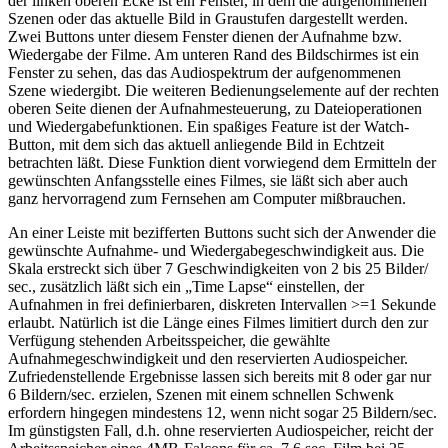
der linken oberen Ecke ist ein Fenster, in dem die aufgenommenen
Szenen oder das aktuelle Bild in Graustufen dargestellt werden.
Zwei Buttons unter diesem Fenster dienen der Aufnahme bzw.
Wiedergabe der Filme. Am unteren Rand des Bildschirmes ist ein
Fenster zu sehen, das das Audiospektrum der aufgenommenen
Szene wiedergibt. Die weiteren Bedienungselemente auf der rechten
oberen Seite dienen der Aufnahmesteuerung, zu Dateioperationen
und Wiedergabefunktionen. Ein spaßiges Feature ist der Watch-
Button, mit dem sich das aktuell anliegende Bild in Echtzeit
betrachten läßt. Diese Funktion dient vorwiegend dem Ermitteln der
gewünschten Anfangsstelle eines Filmes, sie läßt sich aber auch
ganz hervorragend zum Fernsehen am Computer mißbrauchen.
An einer Leiste mit bezifferten Buttons sucht sich der Anwender die
gewünschte Aufnahme- und Wiedergabegeschwindigkeit aus. Die
Skala erstreckt sich über 7 Geschwindigkeiten von 2 bis 25 Bilder/
sec., zusätzlich läßt sich ein „Time Lapse“ einstellen, der
Aufnahmen in frei definierbaren, diskreten Intervallen >=1 Sekunde
erlaubt. Natürlich ist die Länge eines Filmes limitiert durch den zur
Verfügung stehenden Arbeitsspeicher, die gewählte
Aufnahmegeschwindigkeit und den reservierten Audiospeicher.
Zufriedenstellende Ergebnisse lassen sich bereits mit 8 oder gar nur
6 Bildern/sec. erzielen, Szenen mit einem schnellen Schwenk
erfordern hingegen mindestens 12, wenn nicht sogar 25 Bildern/sec.
Im günstigsten Fall, d.h. ohne reservierten Audiospeicher, reicht der