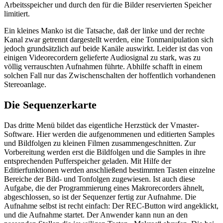
Arbeitsspeicher und durch den für die Bilder reservierten Speicher
limitiert.
Ein kleines Manko ist die Tatsache, daß der linke und der rechte
Kanal zwar getrennt dargestellt werden, eine Tonmanipulation sich
jedoch grundsätzlich auf beide Kanäle auswirkt. Leider ist das von
einigen Videorecordern gelieferte Audiosignal zu stark, was zu
völlig verrauschten Aufnahmen führte. Abhilfe schafft in einem
solchen Fall nur das Zwischenschalten der hoffentlich vorhandenen
Stereoanlage.
Die Sequenzerkarte
Das dritte Menü bildet das eigentliche Herzstück der Vmaster-
Software. Hier werden die aufgenommenen und editierten Samples
und Bildfolgen zu kleinen Filmen zusammengeschnitten. Zur
Vorbereitung werden erst die Bildfolgen und die Samples in ihre
entsprechenden Pufferspeicher geladen. Mit Hilfe der
Editierfunktionen werden anschließend bestimmten Tasten einzelne
Bereiche der Bild- und Tonfolgen zugewiesen. Ist auch diese
Aufgabe, die der Programmierung eines Makrorecorders ähnelt,
abgeschlossen, so ist der Sequenzer fertig zur Aufnahme. Die
Aufnahme selbst ist recht einfach: Der REC-Button wird angeklickt,
und die Aufnahme startet. Der Anwender kann nun an den