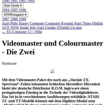
1990
1991
1992
1993
Atari Inside
▾
1994
1995
1996
ATARImagazin
▾
1987
1988
1989
Atari Phile
Happy Computer
Computer Kontakt
Atari Times
Hitdisk
ACE NSW Inside Info
Atari Update
STraight Up
atos
← ST-Computer 12 / 1994
Videomaster und Colourmaster
- Die Zwei
Hardware
Mit dem Videomaster-Paket des noch aus „Sinclair ZX-
Spectrum“-Zeiten bekannten britischen Herstellers Microdeal
bietet der deutsche Distributor R.O.M. logicware einen
preisgünstigen Einstieg in die Technik der Videodigitalisierer.
Das Set ist in verschiedenen Ausführungen erhältlich: ATARI
ST- und TT-Modelle können mit dem Digitizer-Modul zum