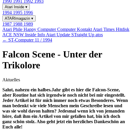
1990
1991
1992
1993
Atari Inside
▾
1994
1995
1996
ATARImagazin
▾
1987
1988
1989
Atari Phile
Happy Computer
Computer Kontakt
Atari Times
Hitdisk
ACE NSW Inside Info
Atari Update
STraight Up
atos
← ST-Computer 11 / 1994
Falcon Scene - Unter der
Trikolore
Aktuelles
Salut, nahezu ein halbes.Jahr gibt es hier die Falcon-Scene,
aber Routine hat sich irgendwie noch nicht bei mir eingestellt.
Jeder Artikel ist für mich immer noch etwas Besonderes. Wenn
man bedenkt wie viele Menschen mein Geschreibe lesen und
was sie wohl davon halten? Jedesmal wenn ich von jemanden
höre, daß ihm ein Artikel von mir gefallen hat, bin ich doch
ganz schön stolz. Also geht jetzt ein herzliches Dankeschön an
Euch alle!