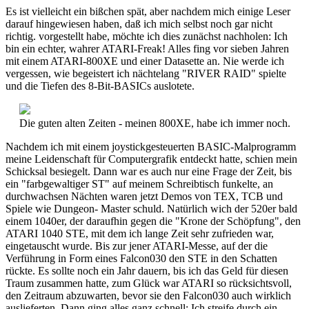
Es ist vielleicht ein bißchen spät, aber nachdem mich einige Leser
darauf hingewiesen haben, daß ich mich selbst noch gar nicht
richtig. vorgestellt habe, möchte ich dies zunächst nachholen: Ich
bin ein echter, wahrer ATARI-Freak! Alles fing vor sieben Jahren
mit einem ATARI-800XE und einer Datasette an. Nie werde ich
vergessen, wie begeistert ich nächtelang "RIVER RAID" spielte
und die Tiefen des 8-Bit-BASICs auslotete.
Die guten alten Zeiten - meinen 800XE, habe ich immer noch.
Nachdem ich mit einem joystickgesteuerten BASIC-Malprogramm
meine Leidenschaft für Computergrafik entdeckt hatte, schien mein
Schicksal besiegelt. Dann war es auch nur eine Frage der Zeit, bis
ein "farbgewaltiger ST" auf meinem Schreibtisch funkelte, an
durchwachsen Nächten waren jetzt Demos von TEX, TCB und
Spiele wie Dungeon- Master schuld. Natürlich wich der 520er bald
einem 1040er, der daraufhin gegen die "Krone der Schöpfung", den
ATARI 1040 STE, mit dem ich lange Zeit sehr zufrieden war,
eingetauscht wurde. Bis zur jener ATARI-Messe, auf der die
Verführung in Form eines Falcon030 den STE in den Schatten
rückte. Es sollte noch ein Jahr dauern, bis ich das Geld für diesen
Traum zusammen hatte, zum Glück war ATARI so rücksichtsvoll,
den Zeitraum abzuwarten, bevor sie den Falcon030 auch wirklich
auslieferten. Dann ging alles ganz schnell: Ich streife durch ein