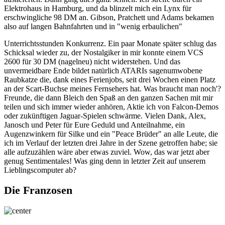
Elektrohaus in Hamburg, und da blinzelt mich ein Lynx für
erschwingliche 98 DM an. Gibson, Pratchett und Adams bekamen
also auf langen Bahnfahrten und in "wenig erbaulichen"
Unterrichtsstunden Konkurrenz. Ein paar Monate später schlug das
Schicksal wieder zu, der Nostalgiker in mir konnte einem VCS
2600 für 30 DM (nagelneu) nicht widerstehen. Und das
unvermeidbare Ende bildet natürlich ATARIs sagenumwobene
Raubkatze die, dank eines Ferienjobs, seit drei Wochen einen Platz
an der Scart-Buchse meines Fernsehers hat. Was braucht man noch'?
Freunde, die dann Bleich den Spaß an den ganzen Sachen mit mir
teilen und sich immer wieder anhören, Aktie ich von Falcon-Demos
oder zukünftigen Jaguar-Spielen schwärme. Vielen Dank, Alex,
Janosch und Peter für Eure Geduld und Anteilnahme, ein
Augenzwinkern für Silke und ein "Peace Brüder" an alle Leute, die
ich im Verlauf der letzten drei Jahre in der Szene getroffen habe; sie
alle aufzuzählen wäre aber etwas zuviel. Wow, das war jetzt aber
genug Sentimentales! Was ging denn in letzter Zeit auf unserem
Lieblingscomputer ab?
Die Franzosen