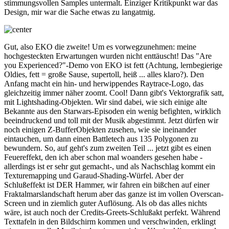
stimmungsvollen Samples untermalt. Einziger Kritikpunkt war das
Design, mir war die Sache etwas zu langatmig.
Gut, also EKO die zweite! Um es vorwegzunehmen: meine
hochgesteckten Erwartungen wurden nicht enttäuscht! Das "Are
you Experienced?"-Demo von EKO ist fett (Achtung, lernbegierige
Oldies, fett = große Sause, supertoll, heiß ... alles klaro?). Den
Anfang macht ein hin- und herwippendes Raytrace-Logo, das
gleichzeitig immer näher zoomt. Cool! Dann gibt's Vektorgrafik satt,
mit Lightshading-Objekten. Wir sind dabei, wie sich einige alte
Bekannte aus den Starwars-Episoden ein wenig befighten, wirklich
beeindruckend und toll mit der Musik abgestimmt. Jetzt dürfen wir
noch einigen Z-BufferObjekten zusehen, wie sie ineinander
eintauchen, um dann einen Battletech aus 135 Polygonen zu
bewundern. So, auf geht's zum zweiten Teil ... jetzt gibt es einen
Feuereffekt, den ich aber schon mal woanders gesehen habe -
allerdings ist er sehr gut gemacht-, und als Nachschlag kommt ein
Texturemapping und Garaud-Shading-Würfel. Aber der
Schlußeffekt ist DER Hammer, wir fahren ein bißchen auf einer
Fraktalmarslandschaft herum aber das ganze ist im vollen Overscan-
Screen und in ziemlich guter Auflösung. Als ob das alles nichts
wäre, ist auch noch der Credits-Greets-Schlußakt perfekt. Während
Texttafeln in den Bildschirm kommen und verschwinden, erklingt