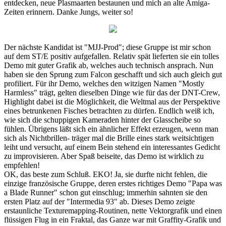
entdecken, neue Plasmaarten bestaunen und mich an alte Amiga-
Zeiten erinnern. Danke Jungs, weiter so!
Der nächste Kandidat ist "MJJ-Prod"; diese Gruppe ist mir schon
auf dem ST/E positiv aufgefallen. Relativ spät lieferten sie ein tolles
Demo mit guter Grafik ab, welches auch technisch ansprach. Nun
haben sie den Sprung zum Falcon geschafft und sich auch gleich gut
profiliert. Für ihr Demo, welches den witzigen Namen "Mostly
Harmless" trägt, gelten dieselben Dinge wie für das der DNT-Crew,
Highlight dabei ist die Möglichkeit, die Weltmal aus der Perspektive
eines betrunkenen Fisches betrachten zu dürfen. Endlich weiß ich,
wie sich die schuppigen Kameraden hinter der Glasscheibe so
fühlen. Übrigens läßt sich ein ähnlicher Effekt erzeugen, wenn man
sich als Nichtbrillen- träger mal die Brille eines stark weitsichtigen
leiht und versucht, auf einem Bein stehend ein interessantes Gedicht
zu improvisieren. Aber Spaß beiseite, das Demo ist wirklich zu
empfehlen!
OK, das beste zum Schluß. EKO! Ja, sie durfte nicht fehlen, die
einzige französische Gruppe, deren erstes richtiges Demo "Papa was
a Blade Runner" schon gut einschlug; immerhin sahnten sie den
ersten Platz auf der "Intermedia 93" ab. Dieses Demo zeigte
erstaunliche Texturemapping-Routinen, nette Vektorgrafik und einen
flüssigen Flug in ein Fraktal, das Ganze war mit Graffity-Grafik und