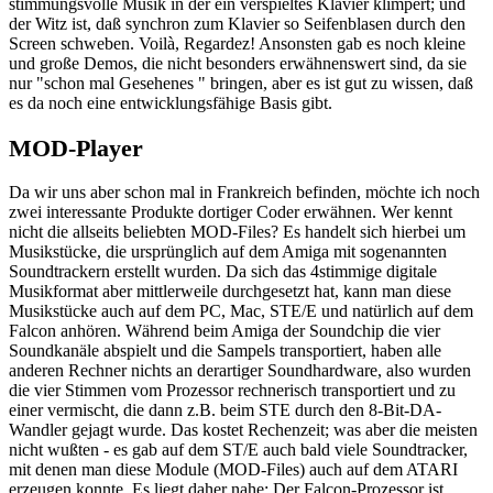
stimmungsvolle Musik in der ein verspieltes Klavier klimpert; und
der Witz ist, daß synchron zum Klavier so Seifenblasen durch den
Screen schweben. Voilà, Regardez! Ansonsten gab es noch kleine
und große Demos, die nicht besonders erwähnenswert sind, da sie
nur "schon mal Gesehenes " bringen, aber es ist gut zu wissen, daß
es da noch eine entwicklungsfähige Basis gibt.
MOD-Player
Da wir uns aber schon mal in Frankreich befinden, möchte ich noch
zwei interessante Produkte dortiger Coder erwähnen. Wer kennt
nicht die allseits beliebten MOD-Files? Es handelt sich hierbei um
Musikstücke, die ursprünglich auf dem Amiga mit sogenannten
Soundtrackern erstellt wurden. Da sich das 4stimmige digitale
Musikformat aber mittlerweile durchgesetzt hat, kann man diese
Musikstücke auch auf dem PC, Mac, STE/E und natürlich auf dem
Falcon anhören. Während beim Amiga der Soundchip die vier
Soundkanäle abspielt und die Sampels transportiert, haben alle
anderen Rechner nichts an derartiger Soundhardware, also wurden
die vier Stimmen vom Prozessor rechnerisch transportiert und zu
einer vermischt, die dann z.B. beim STE durch den 8-Bit-DA-
Wandler gejagt wurde. Das kostet Rechenzeit; was aber die meisten
nicht wußten - es gab auf dem ST/E auch bald viele Soundtracker,
mit denen man diese Module (MOD-Files) auch auf dem ATARI
erzeugen konnte. Es liegt daher nahe: Der Falcon-Prozessor ist