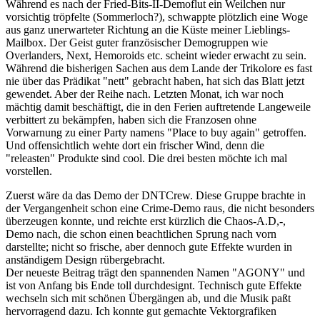
Während es nach der Fried-Bits-II-Demoflut ein Weilchen nur
vorsichtig tröpfelte (Sommerloch?), schwappte plötzlich eine Woge
aus ganz unerwarteter Richtung an die Küste meiner Lieblings-
Mailbox. Der Geist guter französischer Demogruppen wie
Overlanders, Next, Hemoroids etc. scheint wieder erwacht zu sein.
Während die bisherigen Sachen aus dem Lande der Trikolore es fast
nie über das Prädikat "nett" gebracht haben, hat sich das Blatt jetzt
gewendet. Aber der Reihe nach. Letzten Monat, ich war noch
mächtig damit beschäftigt, die in den Ferien auftretende Langeweile
verbittert zu bekämpfen, haben sich die Franzosen ohne
Vorwarnung zu einer Party namens "Place to buy again" getroffen.
Und offensichtlich wehte dort ein frischer Wind, denn die
"releasten" Produkte sind cool. Die drei besten möchte ich mal
vorstellen.
Zuerst wäre da das Demo der DNTCrew. Diese Gruppe brachte in
der Vergangenheit schon eine Crime-Demo raus, die nicht besonders
überzeugen konnte, und reichte erst kürzlich die Chaos-A.D,-,
Demo nach, die schon einen beachtlichen Sprung nach vorn
darstellte; nicht so frische, aber dennoch gute Effekte wurden in
anständigem Design rübergebracht.
Der neueste Beitrag trägt den spannenden Namen "AGONY" und
ist von Anfang bis Ende toll durchdesignt. Technisch gute Effekte
wechseln sich mit schönen Übergängen ab, und die Musik paßt
hervorragend dazu. Ich konnte gut gemachte Vektorgrafiken