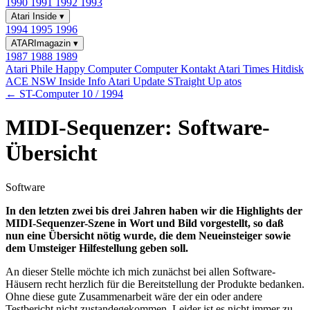
1990
1991
1992
1993
Atari Inside
▾
1994
1995
1996
ATARImagazin
▾
1987
1988
1989
Atari Phile
Happy Computer
Computer Kontakt
Atari Times
Hitdisk
ACE NSW Inside Info
Atari Update
STraight Up
atos
← ST-Computer 10 / 1994
MIDI-Sequenzer: Software-
Übersicht
Software
In den letzten zwei bis drei Jahren haben wir die Highlights der
MIDI-Sequenzer-Szene in Wort und Bild vorgestellt, so daß
nun eine Übersicht nötig wurde, die dem Neueinsteiger sowie
dem Umsteiger Hilfestellung geben soll.
An dieser Stelle möchte ich mich zunächst bei allen Software-
Häusern recht herzlich für die Bereitstellung der Produkte bedanken.
Ohne diese gute Zusammenarbeit wäre der ein oder andere
Testbericht nicht zustandegekommen. Leider ist es nicht immer zu