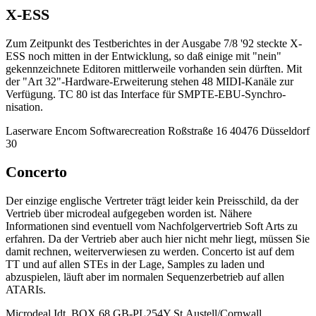
X-ESS
Zum Zeitpunkt des Testberichtes in der Ausgabe 7/8 '92 steckte X-
ESS noch mitten in der Entwicklung, so daß einige mit "nein"
gekennzeichnete Editoren mittlerweile vorhanden sein dürften. Mit
der "Art 32"-Hardware-Erweiterung stehen 48 MIDI-Kanäle zur
Verfügung. TC 80 ist das Interface für SMPTE-EBU-Synchro-
nisation.
Laserware Encom Softwarecreation Roßstraße 16 40476 Düsseldorf
30
Concerto
Der einzige englische Vertreter trägt leider kein Preisschild, da der
Vertrieb über microdeal aufgegeben worden ist. Nähere
Informationen sind eventuell vom Nachfolgervertrieb Soft Arts zu
erfahren. Da der Vertrieb aber auch hier nicht mehr liegt, müssen Sie
damit rechnen, weiterverwiesen zu werden. Concerto ist auf dem
TT und auf allen STEs in der Lage, Samples zu laden und
abzuspielen, läuft aber im normalen Sequenzerbetrieb auf allen
ATARIs.
Microdeal Idt. BOX 68 GB-PL254Y St.Austell/Cornwall