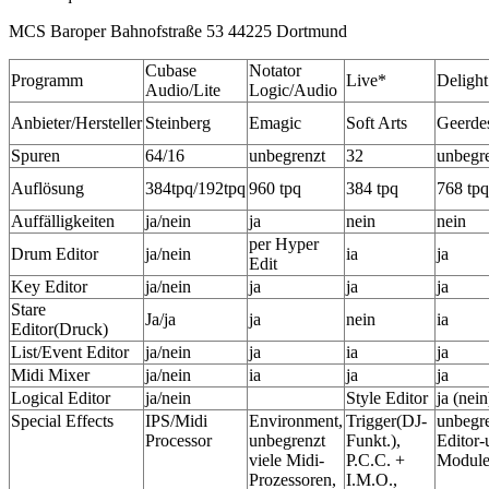
MCS Baroper Bahnofstraße 53 44225 Dortmund
Cubase
Notator
Programm
Live*
Delight
Audio/Lite
Logic/Audio
Anbieter/Hersteller
Steinberg
Emagic
Soft Arts
Geerde
Spuren
64/16
unbegrenzt
32
unbegr
Auflösung
384tpq/192tpq
960 tpq
384 tpq
768 tpq
Auffälligkeiten
ja/nein
ja
nein
nein
per Hyper
Drum Editor
ja/nein
ia
ja
Edit
Key Editor
ja/nein
ja
ja
ja
Stare
Ja/ja
ja
nein
ia
Editor(Druck)
List/Event Editor
ja/nein
ja
ia
ja
Midi Mixer
ja/nein
ia
ja
ja
Logical Editor
ja/nein
Style Editor
ja (nein
Special Effects
IPS/Midi
Environment,
Trigger(DJ-
unbegr
Processor
unbegrenzt
Funkt.),
Editor-
viele Midi-
P.C.C. +
Module
Prozessoren,
I.M.O.,