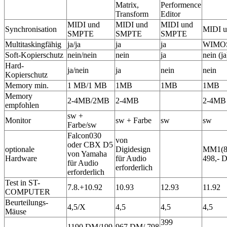
Matrix,
Performence
Transform
Editor
MIDI und
MIDI und
MIDI und
Synchronisation
MIDI 
SMPTE
SMPTE
SMPTE
Multitaskingfähig
ja/ja
ja
ja
WIMO
Soft-Kopierschutz
nein/nein
nein
ja
nein (ja
Hard-
ja/nein
ja
nein
nein
Kopierschutz
Memory min.
1 MB/1 MB
1MB
1MB
1MB
Memory
2-4MB/2MB
2-4MB
2-4MB
empfohlen
sw +
Monitor
sw + Farbe
sw
sw
Farbe/sw
Falcon030
von
oder CBX D5
optionale
Digidesign
MM1(8
von Yamaha
Hardware
für Audio
498,- 
für Audio
erforderlich
erforderlich
Test in ST-
7.8.+10.92
10.93
12.93
11.92
COMPUTER
Beurteilungs-
4,5/X
4,5
4,5
4,5
Mäuse
399
1190 DM/199
967 DM/ 798