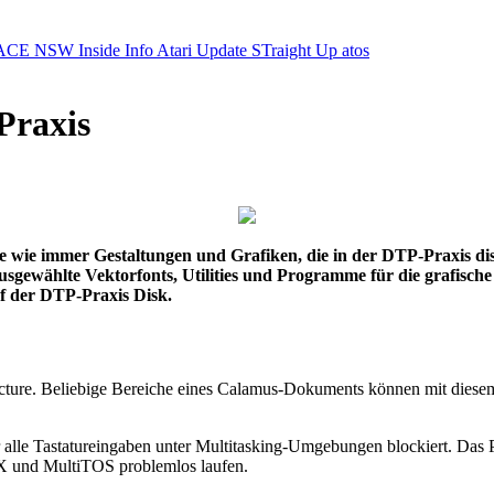
ACE NSW Inside Info
Atari Update
STraight Up
atos
Praxis
Sie wie immer Gestaltungen und Grafiken, die in der DTP-Praxis d
ie ausgewählte Vektorfonts, Utilities und Programme für die grafis
uf der DTP-Praxis Disk.
ture. Beliebige Bereiche eines Calamus-Dokuments können mit diesem M
 der alle Tastatureingaben unter Multitasking-Umgebungen blockiert.
iX und MultiTOS problemlos laufen.