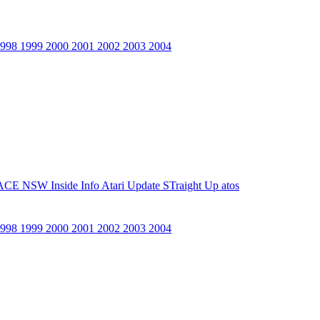
1998
1999
2000
2001
2002
2003
2004
ACE NSW Inside Info
Atari Update
STraight Up
atos
1998
1999
2000
2001
2002
2003
2004