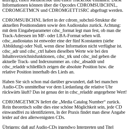
Informationen können über die Opcodes CDROMSUBCHNL,
CDROMGETMCN und CDROMGETT1SRC abgefragt werden.
CDROMSUBCHNL liefert in der cdrom_subchnl-Struktur die
aktuellen Positionsdaten sowie den Audiostalus zurück. Achtung:
mit dem Eingabeparameter cdsc_format legt man fest, ob man die
Track-Adressen im MF- oder LBA-Format sehen will.
cdsc_audiostatus ist entweder eine der fünf Konstanten (siehe
Abbildung) oder Null, wenn diese Information nicht verfügbar ist.
cdsc_adr und cdsc_ctrl haben dieselben Werte wie bei den
Inhaltsverzeichnisfunktionen, cdsc_trk und cdsc_ind geben die
aktuelle Track- und Indexnummer an. cdsc_absaddr und
cdsc_reladdr schließlich zeigen die absolute Position bzw. die
relative Position innerhalb des Lieds an.
Haben Sie sich schon mal darüber gewundert, daß bei manchen
Audio-CDs unmittelbar vor dem Liedanfang die relative Uhr
rückwärts läuft? Das ist genau der in cdsc_reladdr angegebene Wert!
CDROMGETMCN liefert die „Media Catalog Number“ zurück.
Rein theoretisch sollte dies eine schöne Möglichkeit sein, jede CD
einwandfrei zu identifizieren, ln der Praxis findet man diese Angabe
leider auf den allerwenigsten CDs.
Übrigens: daß auf Audio-CDs irgendwo Interpreten und Titel