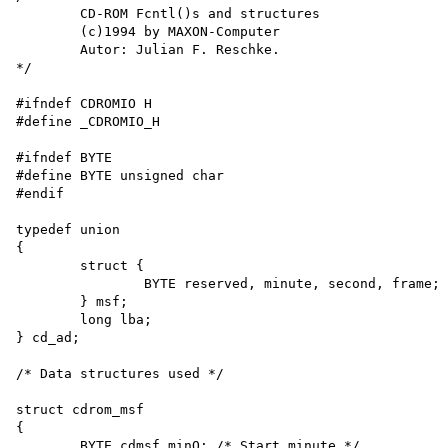
	CD-ROM Fcntl()s and structures

	(c)1994 by MAXON-Computer

	Autor: Julian F. Reschke.

*/

#ifndef CDROMIO H

#define _CDROMIO_H

#ifndef BYTE

#define BYTE unsigned char

#endif

typedef union

{

	struct {

		BYTE reserved, minute, second, frame;

	} msf;

	long lba;

} cd_ad;

/* Data structures used */

struct cdrom_msf

{

	BYTE cdmsf_minO; /* Start minute */
