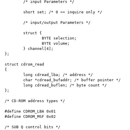
	/* input Parameters */

	short set; /* 0 == inquire only */

	/* input/output Parameters */

	struct {

		BYTE selection;

		BYTE volume;

	} channel[4];

};

struct cdrom_read

{

	long cdread_lba; /* address */

	char *cdread_bufaddr; /* buffer pointer */

	long cdread_buflen; /* byte count */

};

/* CD-ROM address types */

#define CDROM_LBA 0x01

#define CDROM_MSF 0x02

/* SUB Q control bits */
