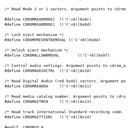
/* Read Mode 2 or 1 sectors. Argument points to cdrom_
#define CDROMREADMODE2	(('C'«8)|0x0c)

#define CDROMREADMODE1	(('C'«8)|0x0d)

/* Lock eject mechanism */

#define CDROMPREVENTREMOVAL (('C'«8)|0x0e)

/* Unlock eject mechanism */

#define CDROMALLOWRMOVAL	(('C'«8)|0x0f)

/* Control audio settings. Argument points to cdrom_au
#define CDROMAUDIOCTRL	(('C'«8)|0x10)

/* Read Digital Audio (red book) sectors. Argument poi
#define CDROMREADDA	(('C'«8)|0x11)

/* Read media catalog number. Argument points to cdrom
#define CDROMGETMCN	(('C'«8)|0x13)

/* Read track international Standard recording code. A
#define CDROMGETTISRC	(('C'«8)|0x14)
