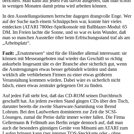
berichten. Man kann auf jeden Fall davon ausgehen, daß man schon
in wenigen Monaten damit prima wird arbeiten können.
In den Ausstellungsräumen herrschte dagegen drangvolle Enge. Wer
auf der Suche nach einem Schnäppchen war, konnte hier vieles
entdecken (ATARI 7800er-Spielkonsole mit Ballblazer-Modul: 65
DM. Im Freien lachte die Sonne, und so war es kein Wunder, daß
man so manchen Aussteller öfter beim Erfrischungsstand traf als am
„Arbeitsplatz“.
Fazit:
„Ersatzmessen“ sind für die Händler allemal interessant: sie
können mit Messeangeboten mal wieder das Geschäft so richtig
ankurbeln Insgesamt täte es der Branche aber sicherlich gut, wenn
die Anstrengungen etwas besser gebündelt würden und dann
wirklich alle verbliebenen Firmen zu einer etwas größeren
Veranstaltung kommen würden. Dabei wäre es sicherlich nicht
falsch, einen etwas zentraler gelegenen Ort zu finden.
Auf jeden Fall steht fest, daß das CD-ROM seinen Durchbruch
geschafft hat. An jedem zweiten Stand gingen CDs über den Tisch,
darunter bereits die zweite Shareware-Sammlung von Bernd
Lohrum. Bei den Laufwerken dominieren zur Zeit die SCSI-
Lösungen, zumal die Preise dafür immer weiter fallen. Die Firma
Gellermann & Fellmuth aus Berlin zeigte dennoch auf, daß man
auch die besonders günstigen Geräte von Mitsumi am ATARI zum
Laufen bringen kann (per interner TOS-Steckkarte oder - ohne