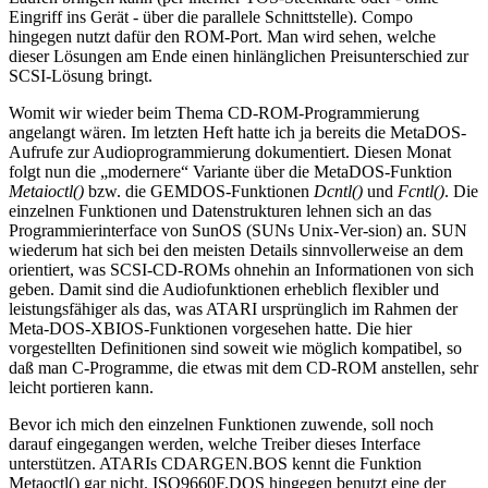
Eingriff ins Gerät - über die parallele Schnittstelle). Compo
hingegen nutzt dafür den ROM-Port. Man wird sehen, welche
dieser Lösungen am Ende einen hinlänglichen Preisunterschied zur
SCSI-Lösung bringt.
Womit wir wieder beim Thema CD-ROM-Programmierung
angelangt wären. Im letzten Heft hatte ich ja bereits die MetaDOS-
Aufrufe zur Audioprogrammierung dokumentiert. Diesen Monat
folgt nun die „modernere“ Variante über die MetaDOS-Funktion
Metaioctl()
bzw. die GEMDOS-Funktionen
Dcntl()
und
Fcntl()
. Die
einzelnen Funktionen und Datenstrukturen lehnen sich an das
Programmierinterface von SunOS (SUNs Unix-Ver-sion) an. SUN
wiederum hat sich bei den meisten Details sinnvollerweise an dem
orientiert, was SCSI-CD-ROMs ohnehin an Informationen von sich
geben. Damit sind die Audiofunktionen erheblich flexibler und
leistungsfähiger als das, was ATARI ursprünglich im Rahmen der
Meta-DOS-XBIOS-Funktionen vorgesehen hatte. Die hier
vorgestellten Definitionen sind soweit wie möglich kompatibel, so
daß man C-Programme, die etwas mit dem CD-ROM anstellen, sehr
leicht portieren kann.
Bevor ich mich den einzelnen Funktionen zuwende, soll noch
darauf eingegangen werden, welche Treiber dieses Interface
unterstützen. ATARIs CDARGEN.BOS kennt die Funktion
Metaoctl() gar nicht. ISO9660F.DOS hingegen benutzt eine der