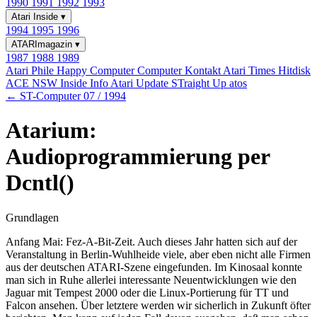
1990
1991
1992
1993
Atari Inside
▾
1994
1995
1996
ATARImagazin
▾
1987
1988
1989
Atari Phile
Happy Computer
Computer Kontakt
Atari Times
Hitdisk
ACE NSW Inside Info
Atari Update
STraight Up
atos
← ST-Computer 07 / 1994
Atarium:
Audioprogrammierung per
Dcntl()
Grundlagen
Anfang Mai: Fez-A-Bit-Zeit. Auch dieses Jahr hatten sich auf der
Veranstaltung in Berlin-Wuhlheide viele, aber eben nicht alle Firmen
aus der deutschen ATARI-Szene eingefunden. Im Kinosaal konnte
man sich in Ruhe allerlei interessante Neuentwicklungen wie den
Jaguar mit Tempest 2000 oder die Linux-Portierung für TT und
Falcon ansehen. Über letztere werden wir sicherlich in Zukunft öfter