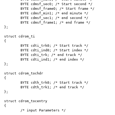
	BYTE cdmsf_secO; /* Start second */

	BYTE cdmsf_frameO; /* Start frame */

	BYTE cdmsf_min1; /* end minute */

	BYTE cdmsf_sec1; /* end second */

	BYTE cdmsf_frame1; /* end frame */

};

struct cdrom_ti

{

	BYTE cdti_trk0; /* Start track */

	BYTE cdti_ind0; /* Start index */

	BYTE cdti_trk; /* end track */

	BYTE cdti_ind1; /* end index */

};

struct cdrom_tochdr

{

	BYTE cdth_trk0; /* Start track */

	BYTE cdth_trk1; /* end track */

};

struct cdrom_tocentry

{

	/* input Parameters */
