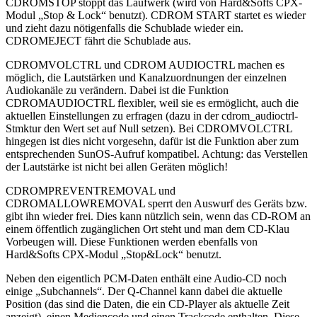
CDROMSTOP stoppt das Laufwerk (wird von Hard&Softs CPX-
Modul „Stop & Lock“ benutzt). CDROM START startet es wieder
und zieht dazu nötigenfalls die Schublade wieder ein.
CDROMEJECT fährt die Schublade aus.
CDROMVOLCTRL und CDROM AUDIOCTRL machen es
möglich, die Lautstärken und Kanalzuordnungen der einzelnen
Audiokanäle zu verändern. Dabei ist die Funktion
CDROMAUDIOCTRL flexibler, weil sie es ermöglicht, auch die
aktuellen Einstellungen zu erfragen (dazu in der cdrom_audioctrl-
Stmktur den Wert set auf Null setzen). Bei CDROMVOLCTRL
hingegen ist dies nicht vorgesehn, dafür ist die Funktion aber zum
entsprechenden SunOS-Aufruf kompatibel. Achtung: das Verstellen
der Lautstärke ist nicht bei allen Geräten möglich!
CDROMPREVENTREMOVAL und
CDROMALLOWREMOVAL sperrt den Auswurf des Geräts bzw.
gibt ihn wieder frei. Dies kann nützlich sein, wenn das CD-ROM an
einem öffentlich zugänglichen Ort steht und man dem CD-Klau
Vorbeugen will. Diese Funktionen werden ebenfalls von
Hard&Softs CPX-Modul „Stop&Lock“ benutzt.
Neben den eigentlich PCM-Daten enthält eine Audio-CD noch
einige „Subchannels“. Der Q-Channel kann dabei die aktuelle
Position (das sind die Daten, die ein CD-Player als aktuelle Zeit
anzeigt), einen Mediencode und einen Trackcode enthalten. Diese