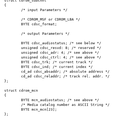
struct cdrom_subchnl

{

	/* input Parameters */

	/* CDROM_MSF or CDROM_LBA */

	BYTE cdsc_format;

	/* output Parameters */

	BYTE cdsc_audiostatus; /* see below */

	unsigned cdsc_resvd: 8; /* reserved */

	unsigned cdsc_adr: 4; /* see above */

	unsigned cdsc_ctrl: 4; /* see above */

	BYTE cdsc_trk; /* current track */

	BYTE cdsc_ind; /* current index */

	cd_ad cdsc_absaddr; /* absolute address */

	cd_ad cdsc_reladdr; /* track rel. addr. */

};

struct cdrom_mcn

{

	BYTE mcn_audiostatus; /* see above */

	/* Media catalog number as ASCII String */

	BYTE mcn_mcn[23];

};
