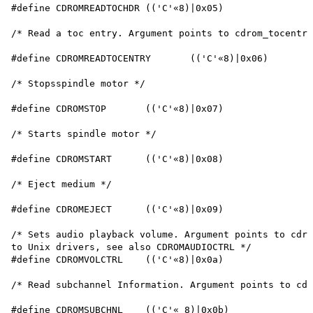
#define CDROMREADTOCHDR	(('C'«8)|0x05)

/* Read a toc entry. Argument points to cdrom_tocentry
#define CDROMREADTOCENTRY	(('C'«8)|0x06)

/* Stopsspindle motor */

#define CDROMSTOP	(('C'«8)|0x07)

/* Starts spindle motor */

#define CDROMSTART	(('C'«8)|0x08)

/* Eject medium */

#define CDROMEJECT	(('C'«8)|0x09)

/* Sets audio playback volume. Argument points to cdro
to Unix drivers, see also CDROMAUDIOCTRL */

#define CDROMVOLCTRL	(('C'«8)|0x0a)

/* Read subchannel Information. Argument points to cdr
#define CDROMSUBCHNL	(('C'« 8)|0x0b)
