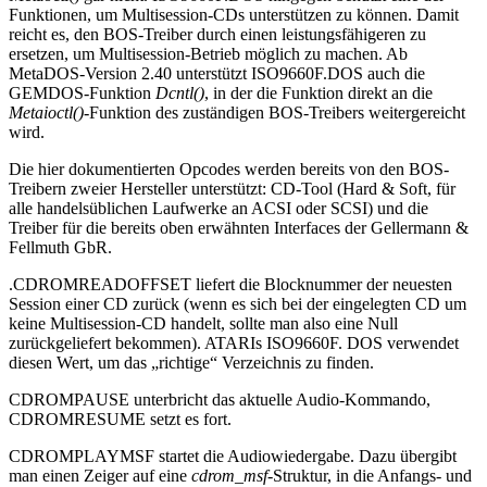
Funktionen, um Multisession-CDs unterstützen zu können. Damit
reicht es, den BOS-Treiber durch einen leistungsfähigeren zu
ersetzen, um Multisession-Betrieb möglich zu machen. Ab
MetaDOS-Version 2.40 unterstützt ISO9660F.DOS auch die
GEMDOS-Funktion
Dcntl()
, in der die Funktion direkt an die
Metaioctl()
-Funktion des zuständigen BOS-Treibers weitergereicht
wird.
Die hier dokumentierten Opcodes werden bereits von den BOS-
Treibern zweier Hersteller unterstützt: CD-Tool (Hard & Soft, für
alle handelsüblichen Laufwerke an ACSI oder SCSI) und die
Treiber für die bereits oben erwähnten Interfaces der Gellermann &
Fellmuth GbR.
.CDROMREADOFFSET liefert die Blocknummer der neuesten
Session einer CD zurück (wenn es sich bei der eingelegten CD um
keine Multisession-CD handelt, sollte man also eine Null
zurückgeliefert bekommen). ATARIs ISO9660F. DOS verwendet
diesen Wert, um das „richtige“ Verzeichnis zu finden.
CDROMPAUSE unterbricht das aktuelle Audio-Kommando,
CDROMRESUME setzt es fort.
CDROMPLAYMSF startet die Audiowiedergabe. Dazu übergibt
man einen Zeiger auf eine
cdrom_msf
-Struktur, in die Anfangs- und