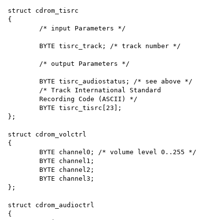
struct cdrom_tisrc

{

	/* input Parameters */

	BYTE tisrc_track; /* track number */

	/* output Parameters */

	BYTE tisrc_audiostatus; /* see above */

	/* Track International Standard

	Recording Code (ASCII) */

	BYTE tisrc_tisrc[23];

};

struct cdrom_volctrl

{

	BYTE channel0; /* volume level 0..255 */

	BYTE channel1;

	BYTE channel2;

	BYTE channel3;

};

struct cdrom_audioctrl

{
