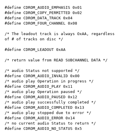
#define CDROM_AUDIO_EMPHASIS 0x01

#define CDROM_COPY_PERMITTED 0x02

#define CDROM_DATA_TRACK 0x04

#define CDROM_FOUR_CHANNEL 0x08

/* The leadout track is always OxAA, regardless

of # of tracks on disc */

#define CDROM_LEADOUT 0xAA

/* return value from READ SUBCHANNEL DATA */

/* audio Status not supported */

#define CDROM_AUDIO_INVALID 0x00

/* audio play Operation in progress */

#define CDROM_AUDIO_PLAY 0x11

/* audio play Operation paused */

#define CDROM_AUDIO_PAUSED 0x12

/* audio play successfully completed */

#define CDROM_AUDIO_COMPLETED 0x13

/* audio play stopped due to error */

#define CDROM_AUDIO_ERROR 0x14

/* no current audio Status to return */

#define CDROM_AUDIO_NO_STATUS 0x5
