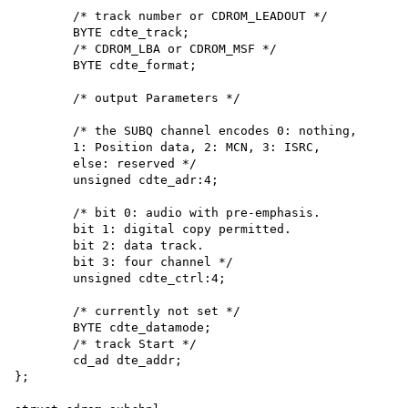
	/* track number or CDROM_LEADOUT */

	BYTE cdte_track;

	/* CDROM_LBA or CDROM_MSF */

	BYTE cdte_format;

	/* output Parameters */	

	/* the SUBQ channel encodes 0: nothing,

	1: Position data, 2: MCN, 3: ISRC,

	else: reserved */

	unsigned cdte_adr:4;

	/* bit 0: audio with pre-emphasis.

	bit 1: digital copy permitted.

	bit 2: data track.

	bit 3: four channel */

	unsigned cdte_ctrl:4;

	/* currently not set */

	BYTE cdte_datamode;

	/* track Start */

	cd_ad dte_addr;

};
