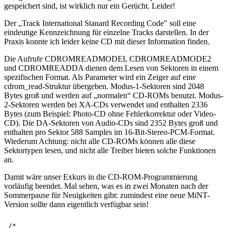
gespeichert sind, ist wirklich nur ein Gerücht. Leider!
Der „Track International Stanard Recording Code" soll eine
eindeutige Kennzeichnung für einzelne Tracks darstellen. In der
Praxis konnte ich leider keine CD mit dieser Information finden.
Die Aufrufe CDROMREADMODEI, CDROMREADMODE2
und CDROMREADDA dienen dem Lesen von Sektoren in einem
spezifischen Format. Als Parameter wird ein Zeiger auf eine
cdrom_read-Struktur übergeben. Modus-1-Sektoren sind 2048
Bytes groß und werden auf „normalen“ CD-ROMs benutzt. Modus-
2-Sektoren werden bei XA-CDs verwendet und enthalten 2336
Bytes (zum Beispiel: Photo-CD ohne Fehlerkorrektur oder Video-
CD). Die DA-Sektoren von Audio-CDs sind 2352 Bytes groß und
enthalten pro Sektor 588 Samples im 16-Bit-Stereo-PCM-Format.
Wiederum Achtung: nicht alle CD-ROMs können alle diese
Sektortypen lesen, und nicht alle Treiber bieten solche Funktionen
an.
Damit wäre unser Exkurs in die CD-ROM-Programmierung
vorläufig beendet. Mal sehen, was es in zwei Monaten nach der
Sommerpause für Neuigkeiten gibt: zumindest eine neue MiNT-
Version sollte dann eigentlich verfügbar sein!
/*
