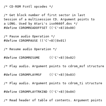
/* CD-ROM Fcntl opcodes */

/* Get block number of first sector in last

Session of a multisession CD. Argument points to

a LONG. Used by Atari's iso9660f.dos */

#define CDROMREADOFFSET (('C'«8)10x00)

/* Pause audio Operation */

#define CDROMPAUSE (('C'«8)|0x01)

/* Resume audio Operation */

#define CDROMRESUME	(('C'«8)|0x02)

/* Play audio. Argument points to cdrom_msf structure 
#define CDROMPLAYMSF	(('C'«8)|0x03)

/* Play audio. Argument points to cdrom_ti structure *
#define CDROMPLAYTRKIND	(('C'«8)|0x04)

/* Read header of table of contents. Argument points t