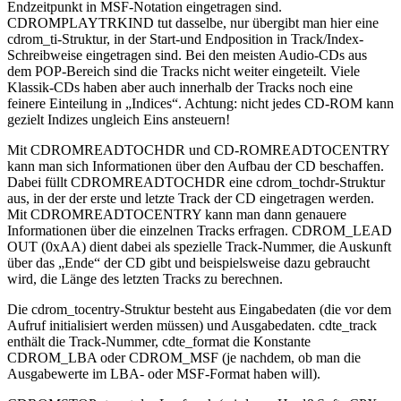
Endzeitpunkt in MSF-Notation eingetragen sind.
CDROMPLAYTRKIND tut dasselbe, nur übergibt man hier eine
cdrom_ti-Struktur, in der Start-und Endposition in Track/Index-
Schreibweise eingetragen sind. Bei den meisten Audio-CDs aus
dem POP-Bereich sind die Tracks nicht weiter eingeteilt. Viele
Klassik-CDs haben aber auch innerhalb der Tracks noch eine
feinere Einteilung in „Indices“. Achtung: nicht jedes CD-ROM kann
gezielt Indizes ungleich Eins ansteuern!
Mit CDROMREADTOCHDR und CD-ROMREADTOCENTRY
kann man sich Informationen über den Aufbau der CD beschaffen.
Dabei füllt CDROMREADTOCHDR eine cdrom_tochdr-Struktur
aus, in der der erste und letzte Track der CD eingetragen werden.
Mit CDROMREADTOCENTRY kann man dann genauere
Informationen über die einzelnen Tracks erfragen. CDROM_LEAD
OUT (0xAA) dient dabei als spezielle Track-Nummer, die Auskunft
über das „Ende“ der CD gibt und beispielsweise dazu gebraucht
wird, die Länge des letzten Tracks zu berechnen.
Die cdrom_tocentry-Struktur besteht aus Eingabedaten (die vor dem
Aufruf initialisiert werden müssen) und Ausgabedaten. cdte_track
enthält die Track-Nummer, cdte_format die Konstante
CDROM_LBA oder CDROM_MSF (je nachdem, ob man die
Ausgabewerte im LBA- oder MSF-Format haben will).