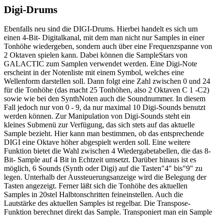
Digi-Drums
Ebenfalls neu sind die DIGI-Drums. Hierbei handelt es sich um
einen 4-Bit- Digitalkanal, mit dem man nicht nur Samples in einer
Tonhöhe wiedergeben, sondern auch über eine Frequenzspanne von
2 Oktaven spielen kann. Dabei können die SampleStars von
GALACTIC zum Samplen verwendet werden. Eine Digi-Note
erscheint in der Notenliste mit einem Symbol, welches eine
Wellenform darstellen soll. Dann folgt eine Zahl zwischen 0 und 24
für die Tonhöhe (das macht 25 Tonhöhen, also 2 Oktaven C 1 -C2)
sowie wie bei den SynthNoten auch die Soundnummer. In diesem
Fall jedoch nur von 0 - 9, da nur maximal 10 Digi-Sounds benutzt
werden können. Zur Manipulation von Digi-Sounds steht ein
kleines Submenü zur Verfügung, das sich stets auf das aktuelle
Sample bezieht. Hier kann man bestimmen, ob das entsprechende
DIGI eine Oktave höher abgespielt werden soll. Eine weitere
Funktion bietet die Wahl zwischen 4 Wiedergabetabellen, die das 8-
Bit- Sample auf 4 Bit in Echtzeit umsetzt. Darüber hinaus ist es
möglich, 6 Sounds (Synth oder Digi) auf die Tasten"4" bis"9" zu
legen. Unterhalb der Aussteuerungsanzeige wird die Belegung der
Tasten angezeigt. Ferner läßt sich die Tonhöhe des aktuellen
Samples in 20stel Halbtonschritten feineinstellen. Auch die
Lautstärke des aktuellen Samples ist regelbar. Die Transpose-
Funktion berechnet direkt das Sample. Transponiert man ein Sample