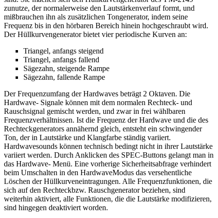
zunutze, der normalerweise den Lautstärkenverlauf formt, und
mißbrauchen ihn als zusätzlichen Tongenerator, indem seine
Frequenz bis in den hörbaren Bereich hinein hochgeschraubt wird.
Der Hüllkurvengenerator bietet vier periodische Kurven an:
Triangel, anfangs steigend
Triangel, anfangs fallend
Sägezahn, steigende Rampe
Sägezahn, fallende Rampe
Der Frequenzumfang der Hardwaves beträgt 2 Oktaven. Die
Hardwave- Signale können mit dem normalen Rechteck- und
Rauschsignal gemischt werden, und zwar in frei wählbaren
Frequenzverhältnissen. Ist die Frequenz der Hardwave und die des
Rechteckgenerators annähernd gleich, entsteht ein schwingender
Ton, der in Lautstärke und Klangfarbe ständig variiert.
Hardwavesounds können technisch bedingt nicht in ihrer Lautstärke
variiert werden. Durch Anklicken des SPEC-Buttons gelangt man in
das Hardwave- Menü. Eine vorherige Sicherheitsabfrage verhindert
beim Umschalten in den HardwaveModus das versehentliche
Löschen der Hüllkurveneintragungen. Alle Frequenzfunktionen, die
sich auf den Rechteckbzw. Rauschgenerator beziehen, sind
weiterhin aktiviert, alle Funktionen, die die Lautstärke modifizieren,
sind hingegen deaktiviert worden.