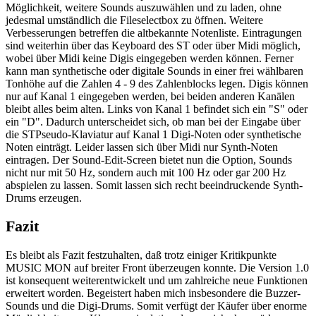
Möglichkeit, weitere Sounds auszuwählen und zu laden, ohne
jedesmal umständlich die Fileselectbox zu öffnen. Weitere
Verbesserungen betreffen die altbekannte Notenliste. Eintragungen
sind weiterhin über das Keyboard des ST oder über Midi möglich,
wobei über Midi keine Digis eingegeben werden können. Ferner
kann man synthetische oder digitale Sounds in einer frei wählbaren
Tonhöhe auf die Zahlen 4 - 9 des Zahlenblocks legen. Digis können
nur auf Kanal 1 eingegeben werden, bei beiden anderen Kanälen
bleibt alles beim alten. Links von Kanal 1 befindet sich ein "S" oder
ein "D". Dadurch unterscheidet sich, ob man bei der Eingabe über
die STPseudo-Klaviatur auf Kanal 1 Digi-Noten oder synthetische
Noten einträgt. Leider lassen sich über Midi nur Synth-Noten
eintragen. Der Sound-Edit-Screen bietet nun die Option, Sounds
nicht nur mit 50 Hz, sondern auch mit 100 Hz oder gar 200 Hz
abspielen zu lassen. Somit lassen sich recht beeindruckende Synth-
Drums erzeugen.
Fazit
Es bleibt als Fazit festzuhalten, daß trotz einiger Kritikpunkte
MUSIC MON auf breiter Front überzeugen konnte. Die Version 1.0
ist konsequent weiterentwickelt und um zahlreiche neue Funktionen
erweitert worden. Begeistert haben mich insbesondere die Buzzer-
Sounds und die Digi-Drums. Somit verfügt der Käufer über enorme