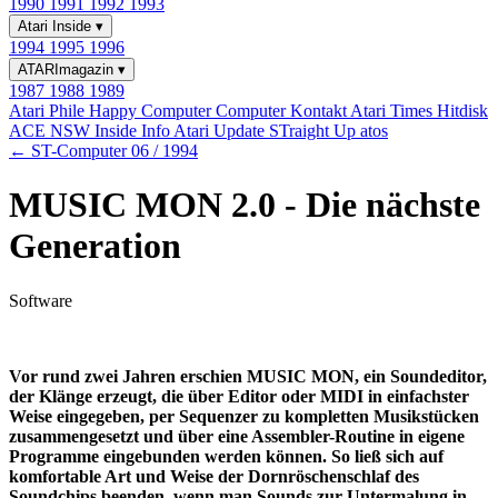
1990
1991
1992
1993
Atari Inside
▾
1994
1995
1996
ATARImagazin
▾
1987
1988
1989
Atari Phile
Happy Computer
Computer Kontakt
Atari Times
Hitdisk
ACE NSW Inside Info
Atari Update
STraight Up
atos
← ST-Computer 06 / 1994
MUSIC MON 2.0 - Die nächste
Generation
Software
Vor rund zwei Jahren erschien MUSIC MON, ein Soundeditor,
der Klänge erzeugt, die über Editor oder MIDI in einfachster
Weise eingegeben, per Sequenzer zu kompletten Musikstücken
zusammengesetzt und über eine Assembler-Routine in eigene
Programme eingebunden werden können. So ließ sich auf
komfortable Art und Weise der Dornröschenschlaf des
Soundchips beenden, wenn man Sounds zur Untermalung in