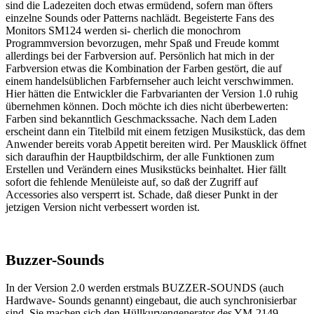
sind die Ladezeiten doch etwas ermüdend, sofern man öfters
einzelne Sounds oder Patterns nachlädt. Begeisterte Fans des
Monitors SM124 werden si- cherlich die monochrom
Programmversion bevorzugen, mehr Spaß und Freude kommt
allerdings bei der Farbversion auf. Persönlich hat mich in der
Farbversion etwas die Kombination der Farben gestört, die auf
einem handelsüblichen Farbfernseher auch leicht verschwimmen.
Hier hätten die Entwickler die Farbvarianten der Version 1.0 ruhig
übernehmen können. Doch möchte ich dies nicht überbewerten:
Farben sind bekanntlich Geschmackssache. Nach dem Laden
erscheint dann ein Titelbild mit einem fetzigen Musikstück, das dem
Anwender bereits vorab Appetit bereiten wird. Per Mausklick öffnet
sich daraufhin der Hauptbildschirm, der alle Funktionen zum
Erstellen und Verändern eines Musikstücks beinhaltet. Hier fällt
sofort die fehlende Menüleiste auf, so daß der Zugriff auf
Accessories also versperrt ist. Schade, daß dieser Punkt in der
jetzigen Version nicht verbessert worden ist.
Buzzer-Sounds
In der Version 2.0 werden erstmals BUZZER-SOUNDS (auch
Hardwave- Sounds genannt) eingebaut, die auch synchronisierbar
sind. Sie machen sich den Hüllkurvengenerator des YM-2149