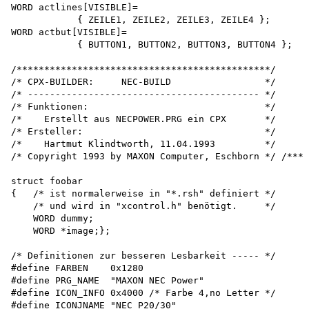
WORD actlines[VISIBLE]=

            { ZEILE1, ZEILE2, ZEILE3, ZEILE4 }; 

WORD actbut[VISIBLE]=

            { BUTTON1, BUTTON2, BUTTON3, BUTTON4 };

/**********************************************/

/* CPX-BUILDER:     NEC-BUILD                 */

/* ------------------------------------------ */

/* Funktionen:                                */

/*    Erstellt aus NECPOWER.PRG ein CPX       */

/* Ersteller:                                 */

/*    Hartmut Klindtworth, 11.04.1993         */

/* Copyright 1993 by MAXON Computer, Eschborn */ /****
struct foobar

{   /* ist normalerweise in "*.rsh" definiert */

    /* und wird in "xcontrol.h" benötigt.     */

    WORD dummy;

    WORD *image;};

/* Definitionen zur besseren Lesbarkeit ----- */

#define FARBEN    0x1280

#define PRG_NAME  "MAXON NEC Power"

#define ICON_INFO 0x4000 /* Farbe 4,no Letter */

#define ICONJNAME "NEC P20/30"
