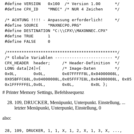
#define VERSION   0x100  /* Version 1.00      */

#define CPX_ID    "MNEC" /* NUR 4 Zeichen     */

/* ACHTUNG !!!! - Anpassung erforderlich!     */ 

#define SOURCE    "MAXNECPO.PRG"

#define DESTINATION "C:\\CPX\\MAXONNEC.CPX"

#define TRUE      1

#define FALSE     0

/**********************************************/

/* Globale Variablen ------------------------ */

CPX_HEADER  header;     /* Header-Definition  */ 

LONG data[24]={         /* Image-Daten        */

0x0L,       0x0L,       0x07FFFFF8L,0x04000008L,

0X05BFFC68L,0x04000008L,0x05FFF7E8L,0x04000008L, 0x058
# Printer Memory Settings, Befehlssequenz
109, DRUCKER, Menüpunkt, Unterpunkt. Einstellung, ...
letzter Menüpunkt, Unterpunkt, Einstellung, 0
also:
28, 109, DRUCKER, 1, 1, X, 1, 2, X, 1, 3, X, ...,
