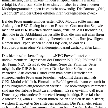
Initialisierung des Druckers mit den entsprechenden Parametern
erfolgt ist. An dieser Stelle ist es sinnvoll, aber in vielen anderen
Modulprogrammierungen ist es nicht notwendig. Die Buttons „Ok“,
„Abbruch“ und der Closer erfüllen ihren vorgegebenen Zweck.
Bei der Programmierung des ersten CPX-Moduls sollte man am
Anfang den RSC-Dialog in einem Resource Construction Set, wie
man ihn auf PD-Disketten finden kann, erstellen. Als Orientierung
dient die in der Abbildung dargestellte Box, die man mit allen ihren
Buttons und Texten vollständig übernehmen sollte. Ihre jeweiligen
Namen und Typen stehen an den Objekten, so daß das
Hauptprogramm ohne Veränderungen darauf zurückgreifen kann.
Das hier beschriebene Programm „NEC Power“ nutzt eine
undokumentierte Eigenschaft der Drucker P20, P30, P60 und P70
der Firma NEC. Es ist ab der Zehner-Serie der Pinwriter-Serie
möglich, die DIP-Schalter dieser Drucker über Software zu
verstellen. Aus diesem Grund kann man beim Hersteller ein
entsprechendes Programm beziehen, jedoch ist dieses nicht als
CPX-Modul erhältlich. Einmal den Befehl gewußt, kann er somit in
jedes Programm aufgenommen werden. Die notwendigen Parameter
sind aus der Tabelle leicht zu entnehmen. Es sei erwähnt, daß jeder
Druckertyp eine andere Parameterisierung benötigt. Eine falsche
Ansteuerung kann zu Fehlern führen. Seien Sie sich deshalb sicher,
welchen Druckertyp Sie ansteuern möchten. Die Parameter setzen
sich aus dem Menü zusammen, das man beim Ausdruck der „Printer