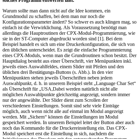
solches Programm entwerfen läßt.
Warum sollte man dann nicht auf die Idee kommen, ein
Grundmodul zu schaffen, bei dem man nur noch die
Konfigurationsparameter ändert? So schwer es auch klingen mag, so
einfach ist die Verwirklichung. Als Voraussetzung benötigt man
allerdings die Hauptroutinen der CPX-Modul-Programmierung, wie
sie in der ST-Computer abgedruckt worden sind [1]. Bei dem
Beispiel handelt es sich um eine Druckerkonfiguration, die sich von
den üblichen unterscheidet. Es zeigt die einfache Programmierung
eines CPX-Moduls, wenn man die Grundroutinen schon besitzt. Der
Hauptdialog besteht aus einer Überschrift, vier Menüpunkten inkl.
jeweils eines Auswahlfeldes, einem Slider mit Pfeilen und den
üblichen drei Bestätigungs-Buttons (s. Abb.). In den vier
Menüpunkten stehen jeweils Überschriften neben jedem
Auswahlpunkt, d. h. in unserem Beispiel steht „Language Char Set“
als Überschrift für „USA,Dabei werden natürlich nicht alle
möglichen Auswahlpunkte gleichzeitig angezeigt, sondern immer
nur der angewählte. Der Slider dient zum Scrollen der
verschiedenen Einstellungen. Somit sind sehr viele Einträge
möglich, auch wenn nicht alle auf einmal im Modul angezeigt
werden. Mit „Sichern“ können die Einstellungen im Modul
gespeichert werden. In unserem Beispiel leitet der Button aber auch
noch das Kommando für die Druckereinstellung ein. Das CPX-
Modul speichert erst die Einstellung in sich, nachdem die