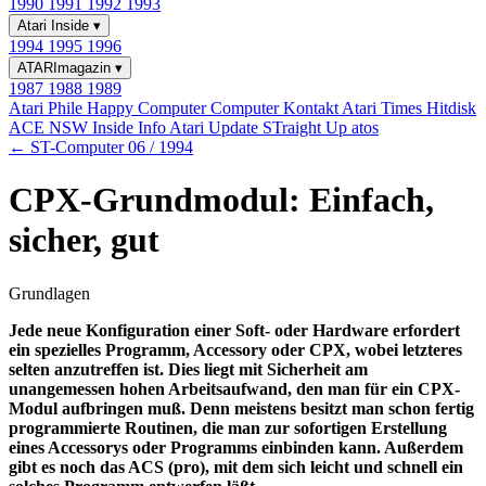
1990
1991
1992
1993
Atari Inside
▾
1994
1995
1996
ATARImagazin
▾
1987
1988
1989
Atari Phile
Happy Computer
Computer Kontakt
Atari Times
Hitdisk
ACE NSW Inside Info
Atari Update
STraight Up
atos
← ST-Computer 06 / 1994
CPX-Grundmodul: Einfach,
sicher, gut
Grundlagen
Jede neue Konfiguration einer Soft- oder Hardware erfordert
ein spezielles Programm, Accessory oder CPX, wobei letzteres
selten anzutreffen ist. Dies liegt mit Sicherheit am
unangemessen hohen Arbeitsaufwand, den man für ein CPX-
Modul aufbringen muß. Denn meistens besitzt man schon fertig
programmierte Routinen, die man zur sofortigen Erstellung
eines Accessorys oder Programms einbinden kann. Außerdem
gibt es noch das ACS (pro), mit dem sich leicht und schnell ein