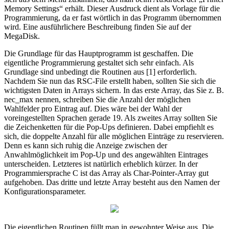
Memory Settings“ erhält. Dieser Ausdruck dient als Vorlage für die
Programmierung, da er fast wörtlich in das Programm übernommen
wird. Eine ausführlichere Beschreibung finden Sie auf der
MegaDisk.
Die Grundlage für das Hauptprogramm ist geschaffen. Die
eigentliche Programmierung gestaltet sich sehr einfach. Als
Grundlage sind unbedingt die Routinen aus [1] erforderlich.
Nachdem Sie nun das RSC-File erstellt haben, sollten Sie sich die
wichtigsten Daten in Arrays sichern. In das erste Array, das Sie z. B.
nec_max nennen, schreiben Sie die Anzahl der möglichen
Wahlfelder pro Eintrag auf. Dies wäre bei der Wahl der
voreingestellten Sprachen gerade 19. Als zweites Array sollten Sie
die Zeichenketten für die Pop-Ups definieren. Dabei empfiehlt es
sich, die doppelte Anzahl für alle möglichen Einträge zu reservieren.
Denn es kann sich ruhig die Anzeige zwischen der
Anwahlmöglichkeit im Pop-Up und des angewählten Eintrages
unterscheiden. Letzteres ist natürlich erheblich kürzer. In der
Programmiersprache C ist das Array als Char-Pointer-Array gut
aufgehoben. Das dritte und letzte Array besteht aus den Namen der
Konfigurationsparameter.
Die eigentlichen Routinen füllt man in gewohnter Weise aus. Die