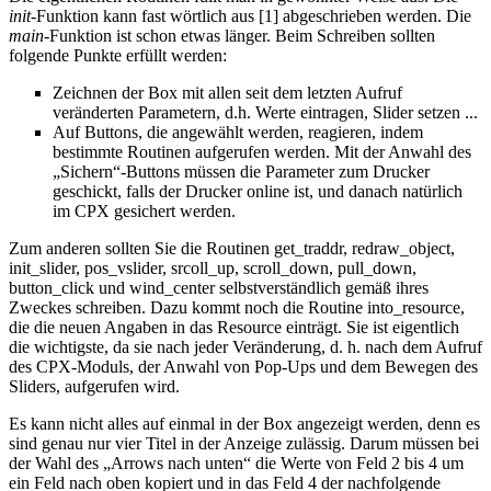
init
-Funktion kann fast wörtlich aus [1] abgeschrieben werden. Die
main
-Funktion ist schon etwas länger. Beim Schreiben sollten
folgende Punkte erfüllt werden:
Zeichnen der Box mit allen seit dem letzten Aufruf
veränderten Parametern, d.h. Werte eintragen, Slider setzen ...
Auf Buttons, die angewählt werden, reagieren, indem
bestimmte Routinen aufgerufen werden. Mit der Anwahl des
„Sichern“-Buttons müssen die Parameter zum Drucker
geschickt, falls der Drucker online ist, und danach natürlich
im CPX gesichert werden.
Zum anderen sollten Sie die Routinen get_traddr, redraw_object,
init_slider, pos_vslider, srcoll_up, scroll_down, pull_down,
button_click und wind_center selbstverständlich gemäß ihres
Zweckes schreiben. Dazu kommt noch die Routine into_resource,
die die neuen Angaben in das Resource einträgt. Sie ist eigentlich
die wichtigste, da sie nach jeder Veränderung, d. h. nach dem Aufruf
des CPX-Moduls, der Anwahl von Pop-Ups und dem Bewegen des
Sliders, aufgerufen wird.
Es kann nicht alles auf einmal in der Box angezeigt werden, denn es
sind genau nur vier Titel in der Anzeige zulässig. Darum müssen bei
der Wahl des „Arrows nach unten“ die Werte von Feld 2 bis 4 um
ein Feld nach oben kopiert und in das Feld 4 der nachfolgende