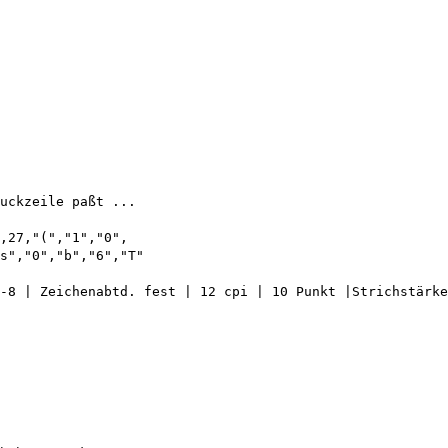
uckzeile paßt ...

,27,"(","1","0",

s","0","b","6","T"

-8 | Zeichenabtd. fest | 12 cpi | 10 Punkt |Strichstärke