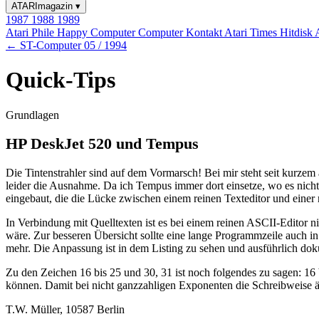
ATARImagazin
▾
1987
1988
1989
Atari Phile
Happy Computer
Computer Kontakt
Atari Times
Hitdisk
← ST-Computer 05 / 1994
Quick-Tips
Grundlagen
HP DeskJet 520 und Tempus
Die Tintenstrahler sind auf dem Vormarsch! Bei mir steht seit kurzem
leider die Ausnahme. Da ich Tempus immer dort einsetze, wo es nicht 
eingebaut, die die Lücke zwischen einem reinen Texteditor und einer r
In Verbindung mit Quelltexten ist es bei einem reinen ASCII-Editor 
wäre. Zur besseren Übersicht sollte eine lange Programmzeile auch in e
mehr. Die Anpassung ist in dem Listing zu sehen und ausführlich dok
Zu den Zeichen 16 bis 25 und 30, 31 ist noch folgendes zu sagen: 16
können. Damit bei nicht ganzzahligen Exponenten die Schreibweise ähnl
T.W. Müller, 10587 Berlin