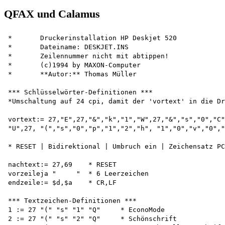
QFAX und Calamus
*	Druckerinstallation HP Deskjet 520

*	Dateiname: DESKJET.INS

*	Zeilennummer nicht mit abtippen!

*	(c)1994 by MAXON-Computer

*	**Autor:** Thomas Müller

*** Schlüsselwörter-Definitionen ***

*Umschaltung auf 24 cpi, damit der 'vortext' in die Dr
vortext:= 27,"E",27,"&","k","1","W",27,"&","s","0","C"
"U",27, "(","s","0","p","1","2","h", "1","0","v","0","
* RESET | Bidirektional | Umbruch ein | Zeichensatz PC
nachtext:= 27,69    * RESET

vorzeileja "     "  * 6 Leerzeichen

endzeile:= $d,$a    * CR,LF

*** Textzeichen-Definitionen ***

1 := 27 "(" "s" "1" "Q"     * EconoMode

2 := 27 "(" "s" "2" "Q"     * Schönschrift
