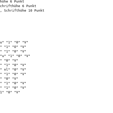
höhe 6 Punkt

chrifthöhe 6 Punkt

, Schrifthöhe 10 Punkt

u" "1" "0" "V"

" "1" "O" "V"

" "1" "0" "V"

"u" "1" "0" "V"

" "0" "V"

" "1" "0" "V"

" nl" "0" "V"

" "1" "0" "V"

" "0" "V"

" "1" "0" "V"

" "1" "0" "V"

1" "0" "V"
