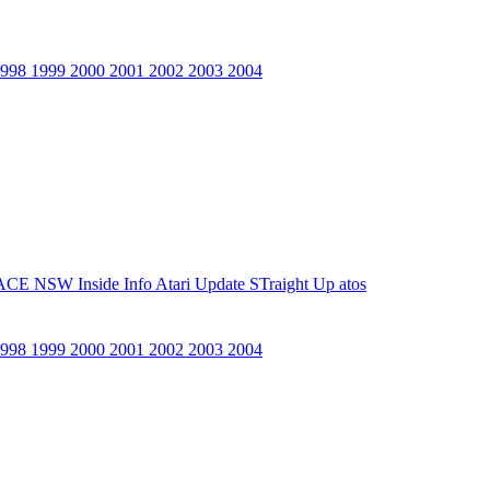
1998
1999
2000
2001
2002
2003
2004
ACE NSW Inside Info
Atari Update
STraight Up
atos
1998
1999
2000
2001
2002
2003
2004