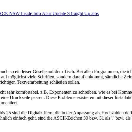
ACE NSW Inside Info
Atari Update
STraight Up
atos
 auch so ein leiser Geselle auf dem Tisch. Bei allen Programmen, die i
auf möglichst viele Schriften, sondern darauf ankommt, sämtliche Zeic
ichtigen Textverarbeitung schließen sollen.
nicht sehr komfortabel, z.B. Exponenten zu schreiben, wie es bei Komm
ine Druckzeile passen. Diese Probleme existieren mit dieser Installatio
umentiert.
 bis 25 sind die Digitalziffern, die in der Anpassung als Hochzahlen d
ich einfach geht, sind die ASCII-Zeichen 30 bzw. 31 als '.' bzw. als ',