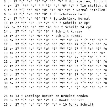
3 := 27 "(" "s" "1" "u" "6" "V" * Hochstellen, Schrift
4 :=  27  "(" "s" "-" "1" "u" "6" "V" * Tiefstellen, S
5 :* 27 "(; "s" n0" "u" "1" "0" "V" * Normal 'stellen'
6 := 27 "(" "s" "3" "B" * Strichstärke Fett

7 := 27 "(" "s" "0" "B" * Strichstärke Normal

11 := 27 "(" "3" -1" "2" "H" * Schrift 12 cpi

127 := 27 "(" "s" "2" "4" "H' * Schrift 24 cpi

14 := 27 "(" "s" "1" "S" * Schrift kursiv

15 := 27 "(" "s" "0" "S" * Schrift normal

16 := 27 "(" "s" "1" "u' "6" "V" "0" 27 " (" "s" "0" "
17 := 27 "(" "s" "1" "u" "6" "V" "1" 27 "(" "s" "0" "u
18 := 27 "(" "s" "1" "u" "6" "V" "2" 27 "(" "s" "0" "u
19 := 27 "(" "s" "1" "u" "6" "V" "113" 27 "(" "s" "0" 
20 := 27 "(" "s" "1" "u" "6" "V" "4" 27 "(" "0" "u" "1
21 := 27 "(" "s" "1" "u" "6" "V" "5" 27 "(" "s" "0" "u
22 := 27 "(" "s" "1" "u" "6" "V" "6" 27 "(" "s" "0" "u
23 := 27 "(" "s" "1" "u" "6" "V" "7" 27 "(" "s" "0" "u
24 := 27 "(" "s" "1" "u" "6" "V" "8" 27 "s" "0" "u" "1
25 := 27 "(" "s" "1" "u" "6" "V" "9" 27 "(" "s" "0" "U
30 := 27 "(" "s" "1" "u" "6" "V" "." 27 "(" "s" "0" "u
31 := 27 "(" "s" "1" "u" "6' "V" "," "(" "s" "0" "u" "
26 := 13 * Carriage Return an Drucker senden.

28 := 27 "(" "s" "6" "V" * 6 Punkt Schrift

29 := 27 "(" "s" "1" "0" "V" * 10 Punkt Schrift
