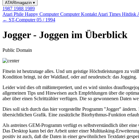
ATARImagazin
▾
1987
1988
1989
Atari Phile
Happy Computer
Computer Kontakt
Atari Times
Hitdisk
← ST-Computer 05 / 1994
Jogger - Joggen im Überblick
Public Domain
Fitsein ist heutzutage alles. Und um geistige Höchstleistungen zu vol
Kondition bringt, ist der Waldlauf, oder auf neudeutsch: das Jogging.
Leider wird dies oft mißinterpretiert, und es wird sinnlos drauflosgej
allgemeinen Tips und Hinweisen auch Empfehlungen über die optimale 
aber über einen Schrittzähler verfügen. Die so gewonnenen Daten werde
Dies soll sich durch das hier vorgestellte Programm "Jogger" ändern.
übersichtlichen Grafik. Eine zusätzliche Biorhythmus-Funktion erlaub
Als astreines GEM-Programm verfügt es selbstverständlich über eine 
Das Desktop kann bei der Arbeit unter einer Multitasking-Erweiteru
positiv ist auch, daß die Daten in einer gewöhnlichen Textdatei ges