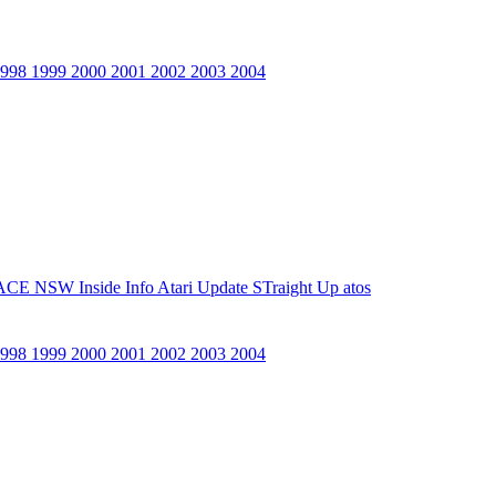
1998
1999
2000
2001
2002
2003
2004
ACE NSW Inside Info
Atari Update
STraight Up
atos
1998
1999
2000
2001
2002
2003
2004