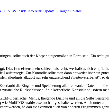
ACE NSW Inside Info
Atari Update
STraight Up
atos
lbringen, sollte auch der Körper einigermaßen in Form sein. Ein recht 
oggt. Dies ist meistens mehr schlecht als recht, weshalb es sich empfieh
Laufstrategie. Zur Kontrolle sollte man dann entweder über ein gutes
n allerdings allzuoft nur sehr unzureichend ?weiterverarbeitet", so daß
 Es erlaubt die Eingabe und Speicherung aller relevanten Daten und die
t zusätzliche Rückschlüsse auf die körperliche Konstitution, sofern m
GEM-Oberfläche, Menüs, fliegende Dialoge und all die Selbstverständli
ng wie MultiTOS wahlweise auch abgeschaltet werden. Auch unter ander
peichert werden, so daß sie eventuell auch von anderen Programmen gen