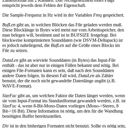
Zahlenformat mit 2 Kanälen. Das Nichtgesetztsein eines Flags
entspricht jeweils dem Fehlen der Eigenschaft.
Die Sample-Frequenz in Hz wird in der Variablen
Freq
gespeichert.
BufLen
gibt an, in welchen Blöcken das File geladen werden muß.
Diese Blocklänge in Bytes wird meist nur vom Arbeitsspeicher, den
man belegen will, bestimmt und ist in BUFSIZE festgelegt. Bei
blockweise komprimierten Sounddaten (wie DSVM-Deltapack) ist
es jedoch naheliegend, die
BufLen
auf die Größe eines Blocks im
File zu setzen.
DataLen
gibt an wieviele Sounddaten (in Bytes) das Input-File
enthält - das ist aber nur in einigen Fällen bekannt und nötig. Bei
einigen File-Formaten kann es sein, daß nach den Sounddaten
andere Daten folgen. In diesem Fall wird,
DataLen
als Zähler
benutzt, der die noch nicht gewandelte Datenlänge angibt (z.B.
WAVE-Format).
SizeFac
gibt an, um welchen Faktor die Daten länger werden, wenn
sie vom Input-Format ins Standardformat gewandelt werden, z.B. ist
SizeFac
4, wenn 8-Bit-Mono-Daten vorliegen (Mono->Stereo, 8
Bit->16 Bit). Diese Information ist nötig, um den für die Wandlung
benötigten Buffer bereitzustellen.
Div
ist in den bisherigen Formaten nicht benutzt. Sollte es nötig sein,