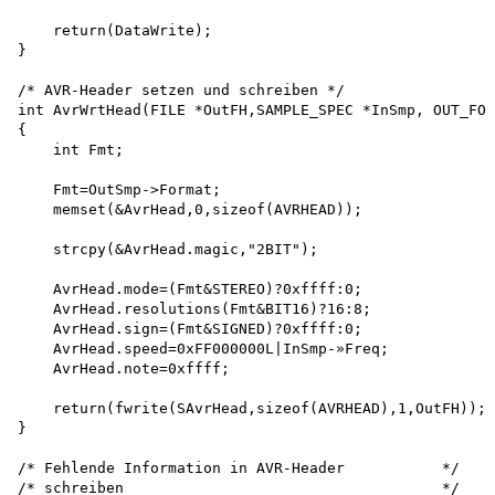
    return(DataWrite);

}

/* AVR-Header setzen und schreiben */

int AvrWrtHead(FILE *OutFH,SAMPLE_SPEC *InSmp, OUT_FOR
{

    int Fmt;

    Fmt=OutSmp->Format;

    memset(&AvrHead,0,sizeof(AVRHEAD));

    strcpy(&AvrHead.magic,"2BIT");

    AvrHead.mode=(Fmt&STEREO)?0xffff:0;

    AvrHead.resolutions(Fmt&BIT16)?16:8;

    AvrHead.sign=(Fmt&SIGNED)?0xffff:0;

    AvrHead.speed=0xFF000000L|InSmp-»Freq;

    AvrHead.note=0xffff;

    return(fwrite(SAvrHead,sizeof(AVRHEAD),1,OutFH));

}

/* Fehlende Information in AVR-Header           */

/* schreiben                                    */
