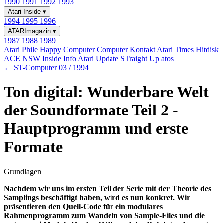
1990
1991
1992
1993
Atari Inside
▾
1994
1995
1996
ATARImagazin
▾
1987
1988
1989
Atari Phile
Happy Computer
Computer Kontakt
Atari Times
Hitdisk
ACE NSW Inside Info
Atari Update
STraight Up
atos
← ST-Computer 03 / 1994
Ton digital: Wunderbare Welt
der Soundformate Teil 2 -
Hauptprogramm und erste
Formate
Grundlagen
Nachdem wir uns im ersten Teil der Serie mit der Theorie des
Samplings beschäftigt haben, wird es nun konkret. Wir
präsentieren den Quell-Code für ein modulares
Rahmenprogramm zum Wandeln von Sample-Files und die