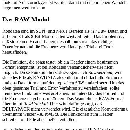
muß auf Null zurückgesetzt werden damit mit einem neuen Wandeln
begonnen werden kann.
Das RAW-Modul
Rohdaten sind im SUN- und NeXT-Bereich als
Mu-Law
-Daten und
auf dem ST als 8-Bit-Mono-Daten weitverbreitet. Das Problem ist,
daß sie keinen Header haben, deshalb muß man das richtige
Datenformat und die Frequenz von Hand per Trial and Error
herausfinden.
Die Funktion, die sonst testet, ob ein Header einem bestimmten
Format entspricht, ist bei Rohdaten verständlicherweise nicht
möglich. Diese Funktion heißt deswegen auch
RawSetHead
, weil
sie jedes File als RAWDATA akzeptiert und einfach die Frequenz
und das Datenformat auf den typischen ST-Standard setzt. Um das
oben genannte Trial-and-Error-Verfahren zu vereinfachen, sollte
man diese Funktion etwas ausbauen, um interaktiv das Format und
die Frequenz eingeben zu können. Das Wandeln ins RAW-Format
übernimmt
RawFromStd
. Hier wird dafür gesorgt, daß
DELTAPACK nicht verwendet wird. Die eigentliche Konvertierung
übernimmt wieder
AllFromStd
. Die Funktionen zum Header
schreiben und File abschließen entfallen.
Im nächsten Teil der Serie werden wir dann UTILS.C mit den