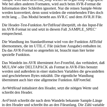
Wie bei allen anderen Formaten, wird auch beim AVR-Format die
Information über Schleifen ignoriert. Nur die reinen Sample-Werte
werden konvertiert, denn sonst würden die entstehenden Files doch
recht lang ... Das Modul besteht aus AVR.C und dem AVR.H File.
Die Header-Test-Funktion
AvrTstHead
überprüft, ob das Input-File
im AVR-Format ist und setzt in diesem Fall ,SAMPLE_SPEC‘
entsprechend.
Die Wandlung ins Standardformat wird von der Funktion
AllToStd
übernommen, die im UTIL.C File (nächste Ausgabe) enthalten ist.
Da das AVR-Format so angenehm ist, braucht man hier keine
spezielle Funktion.
Das Wandeln ins AVR übernimmt Avr-FromStd, das verhindert, daß
MULAW oder DELTAPACK als Format in AVR-Files benutzt
werden und außerdem in einer statischen Variablen die gewandelten
und geschriebenen Bytes mitzählt. Die eigentliche Wandlung
übernimmt auch hier eine allgemeine Funktion
AllFromStd
.
AvrWrtHead
initialisiert den Header, setzt die nötigen Werte und
schreibt den Header.
AvrFinish
schreibt die nach dem Wandeln bekannte Sample-Länge
in den Header und schreibt ihn an den Fileanfang. Die Zähl variable