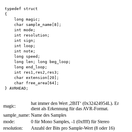
typedef struct

{

    long magic;

    char sample_name[8];

    int mode;

    int resolution;

    int sign; 

    int loop;

    int note;

    long speed;

    long len; long beg_loop; 

    long end_loop; 

    int res1,res2,res3; 

    char extension[20]; 

    char free_area[64];

hat immer den Wert ,2BIT‘ (0x32424954L). Er
magic:
dient als Erkennung für das AVR-Format.
sample_name:
Name des Samples
mode:
0 für Mono Samples, -1 (0xffff) für Stereo
resolution:
Anzahl der Bits pro Sample-Wert (8 oder 16)