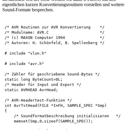
eigentlichen kurzen Konvertierungsroutinen vorstellen und weitere
Sound-Formate besprechen.
/* AVR Routinen zur AVR Konvertierung    */

/* Modulname: AVR.C                      */

/* (c) MAXON Computer 1994               */

/* Autoren: H. Schönfeld, B. Spellenberg */

# include "vlun.h"

# include "avr.h"

/* Zähler für geschriebene Sound-Bytes */

static long ByteCount=0L;

/* Header für Input und Export */

static AVRHEAD AvrHead;

/* AVR-Headertest-Funktion */

int AvrTstHead(FILE *InFH, SAMPLE_SPEC *Smp)

{

    /* Soundformatbeschreibung initialisieren   */

    memset(Smp,0,sizeof(SAMPLE_SPEC));
