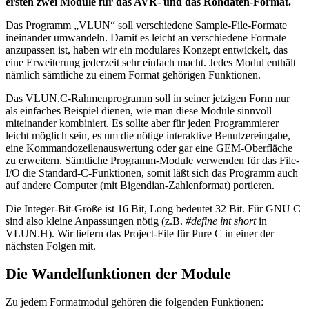
ersten zwei Module für das AVR- und das Rohdaten-Format.
Das Programm „VLUN“ soll verschiedene Sample-File-Formate
ineinander umwandeln. Damit es leicht an verschiedene Formate
anzupassen ist, haben wir ein modulares Konzept entwickelt, das
eine Erweiterung jederzeit sehr einfach macht. Jedes Modul enthält
nämlich sämtliche zu einem Format gehörigen Funktionen.
Das VLUN.C-Rahmenprogramm soll in seiner jetzigen Form nur
als einfaches Beispiel dienen, wie man diese Module sinnvoll
miteinander kombiniert. Es sollte aber für jeden Programmierer
leicht möglich sein, es um die nötige interaktive Benutzereingabe,
eine Kommandozeilenauswertung oder gar eine GEM-Oberfläche
zu erweitern. Sämtliche Programm-Module verwenden für das File-
I/O die Standard-C-Funktionen, somit läßt sich das Programm auch
auf andere Computer (mit Bigendian-Zahlenformat) portieren.
Die Integer-Bit-Größe ist 16 Bit, Long bedeutet 32 Bit. Für GNU C
sind also kleine Anpassungen nötig (z.B.
#define int short
in
VLUN.H). Wir liefern das Project-File für Pure C in einer der
nächsten Folgen mit.
Die Wandelfunktionen der Module
Zu jedem Formatmodul gehören die folgenden Funktionen: