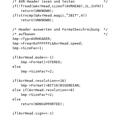
    /* AVR-Header lesen und testen              */

    if(!fread(&AvrHead,sizeof(AVRHEAD),1L,InFH)) 

        return(UNKNOWN); 

    if(strncmp(&AvrHead.magic,”2BIT",4)) 

        return(UNKNOWN);

    /* Header auswerten und Formatbeschreibung  */

    /* aufbauen                                 */

    Smp->Typ=AVRHEADER;

    Smp->Freq=0xFFFFFFL&AvrHead.speed; 

    Smp->SizeFac=1;

    if(AvrHead.mode==-1)

        Smp->Format|=STEREO; 

    else

        Smp->SizeFac*=2;

    if(AvrHead.resolution==16)

        Smp->Format|=BIT16|BIGENDIAN; 

    else if(AvrHead.resolution==8) 

        Smp->SizeFac*=2; 

    else

        return(NONSUPPORTED);

    if(AvrHead.sign==-1)
