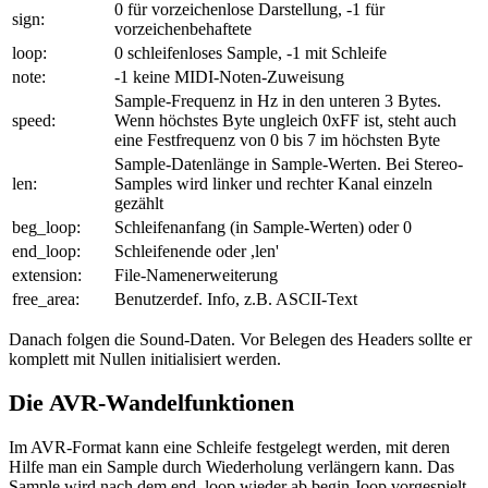
0 für vorzeichenlose Darstellung, -1 für
sign:
vorzeichenbehaftete
loop:
0 schleifenloses Sample, -1 mit Schleife
note:
-1 keine MIDI-Noten-Zuweisung
Sample-Frequenz in Hz in den unteren 3 Bytes.
speed:
Wenn höchstes Byte ungleich 0xFF ist, steht auch
eine Festfrequenz von 0 bis 7 im höchsten Byte
Sample-Datenlänge in Sample-Werten. Bei Stereo-
len:
Samples wird linker und rechter Kanal einzeln
gezählt
beg_loop:
Schleifenanfang (in Sample-Werten) oder 0
end_loop:
Schleifenende oder ,len'
extension:
File-Namenerweiterung
free_area:
Benutzerdef. Info, z.B. ASCII-Text
Danach folgen die Sound-Daten. Vor Belegen des Headers sollte er
komplett mit Nullen initialisiert werden.
Die AVR-Wandelfunktionen
Im AVR-Format kann eine Schleife festgelegt werden, mit deren
Hilfe man ein Sample durch Wiederholung verlängern kann. Das
Sample wird nach dem end_loop wieder ab begin Joop vorgespielt.