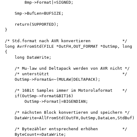
        8mp->Format|=SIGNED;

    Smp->BufLen=BUFSIZE;

    return(SUPPORTED);

}

/* Std.format nach AVR konvertieren             */

long AvrFromStd(FILE *OutFH,OUT_FORMAT *OutSmp, long D
{

    long DataWrite;

    /* Mu-law und Deltapack werden von AVR nicht */

    /* unterstützt                              */

    OutSmp->Format&=~(MULAW|DELTAPACK);

    /* 16Bit Samples immer im Motorolaformat    */

    if(OutSmp->Format&BIT16)

        OutSmp->Format|=BIGENDIAN;

    /* nächsten Block konvertieren und speichern */ 

    DataWrite=AllFromStd(OutFH,OutSmp,DataLen,StdBuf);

    /* Bytezähler entsprechend erhöhen          */

    ByteCount+=DataWrite; 
