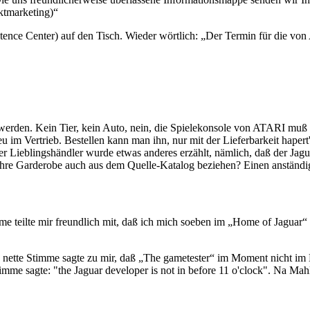
ktmarketing)“
nce Center) auf den Tisch. Wieder wörtlich: „Der Termin für die von
s werden. Kein Tier, kein Auto, nein, die Spielekonsole von ATARI muß
im Vertrieb. Bestellen kann man ihn, nur mit der Lieferbarkeit hapert's
Lieblingshändler wurde etwas anderes erzählt, nämlich, daß der Jagua
ihre Garderobe auch aus dem Quelle-Katalog beziehen? Einen anständi
e teilte mir freundlich mit, daß ich mich soeben im „Home of Jaguar“
ette Stimme sagte zu mir, daß „The gametester“ im Moment nicht im Ha
mme sagte: "the Jaguar developer is not in before 11 o'clock". Na Mahl