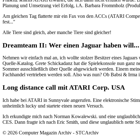
Planung und Umsetzung viel Erfolg, i.A. Barbara Frommholz (Produ
Am gleichen Tag flatterte mir ein Fax von den ACCs (ATARI Compete
fest..."
Alle Tiere sind gleich, aber manche Tiere sind gleicher!
Dreamteam II: Wer einen Jaguar haben will...
Nehmen wir einfach mal an, ich wollte stolzer Besitzer eines Jaguar
Quelle-Katalog. Grete Schickadanz hat die Spielekonsole nun ganz neu 
Sommer ausschließlich über Quelle abgewickelt werden. Einem meiner 
Fachhandel vertrieben werden soll. Also was nun? Ob Babsi & Irma 
Long distance call mit ATARI Corp. USA
Ich habe bei ATARI in Sunnyvale angerufen. Eine elektronische Stimm
unheimlich lucky und startete einen neuen Versuch.
Ich erkundigte mich nach Norman Kowalewski. und eine unglaublich n
CES. Dann fragte ich nach Eric Smith, und diese unglaublich nette Sti
© 2026 Computer Magazin Archiv - STCArchiv