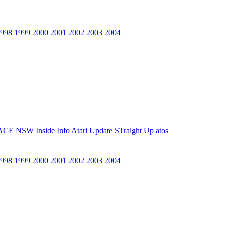
1998
1999
2000
2001
2002
2003
2004
ACE NSW Inside Info
Atari Update
STraight Up
atos
1998
1999
2000
2001
2002
2003
2004