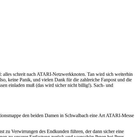
nd: alles schreit nach ATARI-Netzwerkknoten. Tan wird sich weiterhin
, keine Panik, und vielen Dank für die zahlreiche Fanpost und die
sen einladen muß (das wird sicher nicht billig!). Sach- und
entationsmappe den beiden Damen in Schwalbach eine Art ATARI-Messe
st zu Verwirrungen des Endkunden führen, der dann sicher eine
hnen zu unserer Entlastung zurück und wunschön Ihnen bei Ihrer