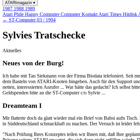
ATARImagazin
▾
1987
1988
1989
Atari Phile
Happy Computer
Computer Kontakt
Atari Times
Hitdisk
← ST-Computer 03 / 1994
Sylvies Tratschecke
Aktuelles
Neues von der Burg!
Ich habe mit Tan Siekmann von der Firma Biodata telefoniert. Seit me
dem Basteln von ATARI-Knoten hingeben. Auch für den Support und di
netten, interessierten Anrufer ... War hätte das gedacht? Ich selbst 
Geldspenden bitte an die ST-Computer c/o Sylvie ...
Dreamteam I
Mir flatterte doch da glatt wieder mal ein Brief von Babsi aufn Ti
in Süddeutschland schmackhaft zu machen. Der Versuch ist leider feh
"Nach Prüfung Ihres Konzeptes teilen wir Ihnen mit, daß Ihre gepla
Präsenz seitens ATARI erwartet, die sich dann nicht erfüllen würde.