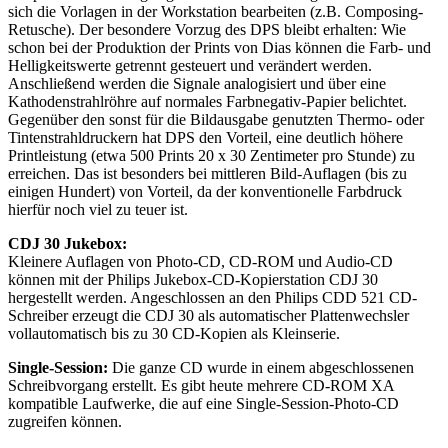
sich die Vorlagen in der Workstation bearbeiten (z.B. Composing-
Retusche). Der besondere Vorzug des DPS bleibt erhalten: Wie
schon bei der Produktion der Prints von Dias können die Farb- und
Helligkeitswerte getrennt gesteuert und verändert werden.
Anschließend werden die Signale analogisiert und über eine
Kathodenstrahlröhre auf normales Farbnegativ-Papier belichtet.
Gegenüber den sonst für die Bildausgabe genutzten Thermo- oder
Tintenstrahldruckern hat DPS den Vorteil, eine deutlich höhere
Printleistung (etwa 500 Prints 20 x 30 Zentimeter pro Stunde) zu
erreichen. Das ist besonders bei mittleren Bild-Auflagen (bis zu
einigen Hundert) von Vorteil, da der konventionelle Farbdruck
hierfür noch viel zu teuer ist.
CDJ 30 Jukebox:
Kleinere Auflagen von Photo-CD, CD-ROM und Audio-CD
können mit der Philips Jukebox-CD-Kopierstation CDJ 30
hergestellt werden. Angeschlossen an den Philips CDD 521 CD-
Schreiber erzeugt die CDJ 30 als automatischer Plattenwechsler
vollautomatisch bis zu 30 CD-Kopien als Kleinserie.
Single-Session:
Die ganze CD wurde in einem abgeschlossenen
Schreibvorgang erstellt. Es gibt heute mehrere CD-ROM XA
kompatible Laufwerke, die auf eine Single-Session-Photo-CD
zugreifen können.