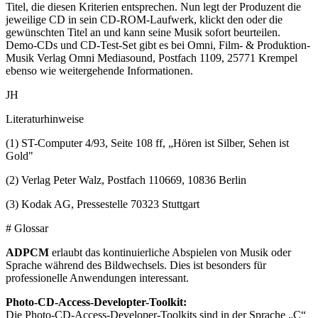
Titel, die diesen Kriterien entsprechen. Nun legt der Produzent die
jeweilige CD in sein CD-ROM-Laufwerk, klickt den oder die
gewünschten Titel an und kann seine Musik sofort beurteilen.
Demo-CDs und CD-Test-Set gibt es bei Omni, Film- & Produktion-
Musik Verlag Omni Mediasound, Postfach 1109, 25771 Krempel
ebenso wie weitergehende Informationen.
JH
Literaturhinweise
(1) ST-Computer 4/93, Seite 108 ff, „Hören ist Silber, Sehen ist
Gold"
(2) Verlag Peter Walz, Postfach 110669, 10836 Berlin
(3) Kodak AG, Pressestelle 70323 Stuttgart
# Glossar
ADPCM
erlaubt das kontinuierliche Abspielen von Musik oder
Sprache während des Bildwechsels. Dies ist besonders für
professionelle Anwendungen interessant.
Photo-CD-Access-Developter-Toolkit:
Die Photo-CD-Access-Developer-Toolkits sind in der Sprache „C“