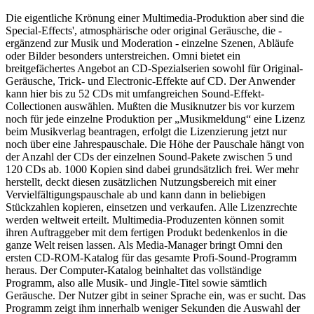
Die eigentliche Krönung einer Multimedia-Produktion aber sind die
Special-Effects', atmosphärische oder original Geräusche, die -
ergänzend zur Musik und Moderation - einzelne Szenen, Abläufe
oder Bilder besonders unterstreichen. Omni bietet ein
breitgefächertes Angebot an CD-Spezialserien sowohl für Original-
Geräusche, Trick- und Electronic-Effekte auf CD. Der Anwender
kann hier bis zu 52 CDs mit umfangreichen Sound-Effekt-
Collectionen auswählen. Mußten die Musiknutzer bis vor kurzem
noch für jede einzelne Produktion per „Musikmeldung“ eine Lizenz
beim Musikverlag beantragen, erfolgt die Lizenzierung jetzt nur
noch über eine Jahrespauschale. Die Höhe der Pauschale hängt von
der Anzahl der CDs der einzelnen Sound-Pakete zwischen 5 und
120 CDs ab. 1000 Kopien sind dabei grundsätzlich frei. Wer mehr
herstellt, deckt diesen zusätzlichen Nutzungsbereich mit einer
Vervielfältigungspauschale ab und kann dann in beliebigen
Stückzahlen kopieren, einsetzen und verkaufen. Alle Lizenzrechte
werden weltweit erteilt. Multimedia-Produzenten können somit
ihren Auftraggeber mit dem fertigen Produkt bedenkenlos in die
ganze Welt reisen lassen. Als Media-Manager bringt Omni den
ersten CD-ROM-Katalog für das gesamte Profi-Sound-Programm
heraus. Der Computer-Katalog beinhaltet das vollständige
Programm, also alle Musik- und Jingle-Titel sowie sämtlich
Geräusche. Der Nutzer gibt in seiner Sprache ein, was er sucht. Das
Programm zeigt ihm innerhalb weniger Sekunden die Auswahl der