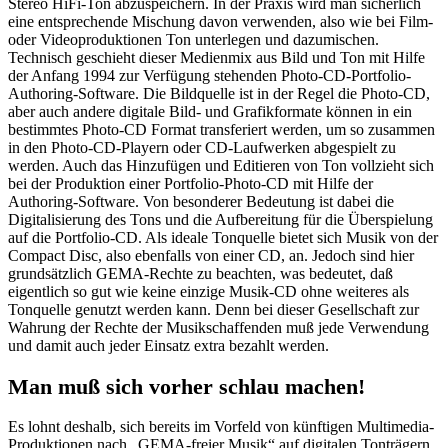
Stereo HiFi-Ton abzuspeichern. In der Praxis wird man sicherlich
eine entsprechende Mischung davon verwenden, also wie bei Film-
oder Videoproduktionen Ton unterlegen und dazumischen.
Technisch geschieht dieser Medienmix aus Bild und Ton mit Hilfe
der Anfang 1994 zur Verfügung stehenden Photo-CD-Portfolio-
Authoring-Software. Die Bildquelle ist in der Regel die Photo-CD,
aber auch andere digitale Bild- und Grafikformate können in ein
bestimmtes Photo-CD Format transferiert werden, um so zusammen
in den Photo-CD-Playern oder CD-Laufwerken abgespielt zu
werden. Auch das Hinzufügen und Editieren von Ton vollzieht sich
bei der Produktion einer Portfolio-Photo-CD mit Hilfe der
Authoring-Software. Von besonderer Bedeutung ist dabei die
Digitalisierung des Tons und die Aufbereitung für die Überspielung
auf die Portfolio-CD. Als ideale Tonquelle bietet sich Musik von der
Compact Disc, also ebenfalls von einer CD, an. Jedoch sind hier
grundsätzlich GEMA-Rechte zu beachten, was bedeutet, daß
eigentlich so gut wie keine einzige Musik-CD ohne weiteres als
Tonquelle genutzt werden kann. Denn bei dieser Gesellschaft zur
Wahrung der Rechte der Musikschaffenden muß jede Verwendung
und damit auch jeder Einsatz extra bezahlt werden.
Man muß sich vorher schlau machen!
Es lohnt deshalb, sich bereits im Vorfeld von künftigen Multimedia-
Produktionen nach „GEMA-freier Musik“ auf digitalen Tonträgern