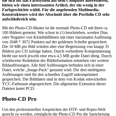
die sich für das Farbsystem auf dem Computer interessieren,
bieten wir einen interessanten Artikel, der ein wenig in der
Farbgeschichte wühlt. Für die angehenden Multimedia-
Konstrukteure wird der Abschnitt über die Portfolio CD sehr
aufschlußreich sein.
Mit der Photo-CD-Master ist die normale Photo-CD mit ihren ca.
100 Bildern gemeint. Wie schon in (1) beschrieben, werden Dias
oder Negative von Kleinbildfilmen mit einer maximalen Auflösung
von 2048 * 3072 Punkten auf der goldenen Scheibe gespeichert.
Die 18 MB pro Bild würden aber eine Begrenzung von knapp 35
Bildern pro CD zufolge haben. Durch verlustfreie Komprimierung
bleibt nur noch jeweils eine etwa 4,5 MB große Datei übrig. Durch
schrittweise Reduktion der Bildinformation entstehen vier weitere
Bildauflösungen. Alle fünf Auflösungen befinden sich in einer
Datei, welche „Image-Pack“ genannt wird. Die drei niedrigsten
Auflösungen sind für den schnellen Zugriff unkomprimiert
gespeichert. Die Bilddaten sind in dem von Kodak entwickelten
YCC-Farbraum abgespeichert. Die allgemeine Extension dieser
Dateien lautet PCD.
Photo-CD Pro
Um den professionellen Ansprüchen der DTP- und Repro-Welt
gerecht zu werden, ermöglicht die Photo-CD Pro die Speicherung