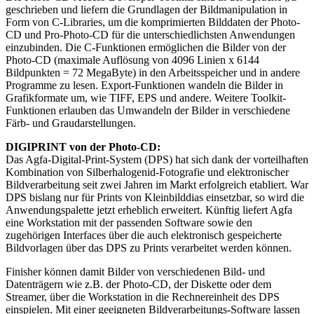
geschrieben und liefern die Grundlagen der Bildmanipulation in
Form von C-Libraries, um die komprimierten Bilddaten der Photo-
CD und Pro-Photo-CD für die unterschiedlichsten Anwendungen
einzubinden. Die C-Funktionen ermöglichen die Bilder von der
Photo-CD (maximale Auflösung von 4096 Linien x 6144
Bildpunkten = 72 MegaByte) in den Arbeitsspeicher und in andere
Programme zu lesen. Export-Funktionen wandeln die Bilder in
Grafikformate um, wie TIFF, EPS und andere. Weitere Toolkit-
Funktionen erlauben das Umwandeln der Bilder in verschiedene
Färb- und Graudarstellungen.
DIGIPRINT von der Photo-CD:
Das Agfa-Digital-Print-System (DPS) hat sich dank der vorteilhaften
Kombination von Silberhalogenid-Fotografie und elektronischer
Bildverarbeitung seit zwei Jahren im Markt erfolgreich etabliert. War
DPS bislang nur für Prints von Kleinbilddias einsetzbar, so wird die
Anwendungspalette jetzt erheblich erweitert. Künftig liefert Agfa
eine Workstation mit der passenden Software sowie den
zugehörigen Interfaces über die auch elektronisch gespeicherte
Bildvorlagen über das DPS zu Prints verarbeitet werden können.
Finisher können damit Bilder von verschiedenen Bild- und
Datenträgern wie z.B. der Photo-CD, der Diskette oder dem
Streamer, über die Workstation in die Rechnereinheit des DPS
einspielen. Mit einer geeigneten Bildverarbeitungs-Software lassen