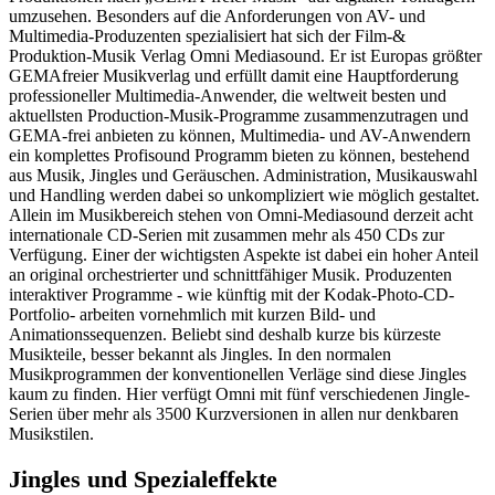
umzusehen. Besonders auf die Anforderungen von AV- und
Multimedia-Produzenten spezialisiert hat sich der Film-&
Produktion-Musik Verlag Omni Mediasound. Er ist Europas größter
GEMAfreier Musikverlag und erfüllt damit eine Hauptforderung
professioneller Multimedia-Anwender, die weltweit besten und
aktuellsten Production-Musik-Programme zusammenzutragen und
GEMA-frei anbieten zu können, Multimedia- und AV-Anwendern
ein komplettes Profisound Programm bieten zu können, bestehend
aus Musik, Jingles und Geräuschen. Administration, Musikauswahl
und Handling werden dabei so unkompliziert wie möglich gestaltet.
Allein im Musikbereich stehen von Omni-Mediasound derzeit acht
internationale CD-Serien mit zusammen mehr als 450 CDs zur
Verfügung. Einer der wichtigsten Aspekte ist dabei ein hoher Anteil
an original orchestrierter und schnittfähiger Musik. Produzenten
interaktiver Programme - wie künftig mit der Kodak-Photo-CD-
Portfolio- arbeiten vornehmlich mit kurzen Bild- und
Animationssequenzen. Beliebt sind deshalb kurze bis kürzeste
Musikteile, besser bekannt als Jingles. In den normalen
Musikprogrammen der konventionellen Verläge sind diese Jingles
kaum zu finden. Hier verfügt Omni mit fünf verschiedenen Jingle-
Serien über mehr als 3500 Kurzversionen in allen nur denkbaren
Musikstilen.
Jingles und Spezialeffekte