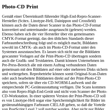
Photo-CD Print
Gemäß einer Übereinkunft führender High-End-Repro-Scanner-
Hersteller (Scitex. Linotype-Hell, Dainippon und Crossfield)
können auch die Daten dieser Scanner in das Photo-CD-Format
konvertiert und untereinander ausgetauscht (gelesen) werden.
Ebenso haben sich die vier Hersteller über ein gemeinsames
CMYK-Format geeinigt, das den üblichen Standards dieser
Farbraumbeschreibung folgt und es möglich macht, Bilddaten
sowohl im CMYK- als auch im Photo-CD-Format unter den
Systemen auszutauschen. Es lassen sich nicht nur die Bilddaten
gescannter Vorlagen auf die Print-Photo-CD übertragen sondern
auch die Grafik- und Textdateien. Damit können Unternehmen im
Pre-Press-Bereich alle mit einem Auftrag verbundenen Daten
gemeinsam mit den Bilddaten auf einer oder mehreren Disks sichern
und weitergeben. Reprobetriebe können somit Original-Scan-Daten
oder auch bearbeitete Bilddateien direkt auf der Print-Photo-CD
speichern, sofern sie über ein CD-WORM-Laufwerk und die
entsprechende PC-Geräteausstattung verfügen. Die Scans kommen
also vom Repro-High-End-Gerät und nicht vom Scanner der Photo-
CD-Workstation. In einer späteren Version der Print-Photo-CD soll
es von Linotype-Hell sogar eine Speichermöglichkeit für Bilder im
geräteunabhängigen Farbraum CIELAB geben, so daß die Vorteile
von PostScript Level 2 voll nutzbar werden. Aber nicht nur Bilder,