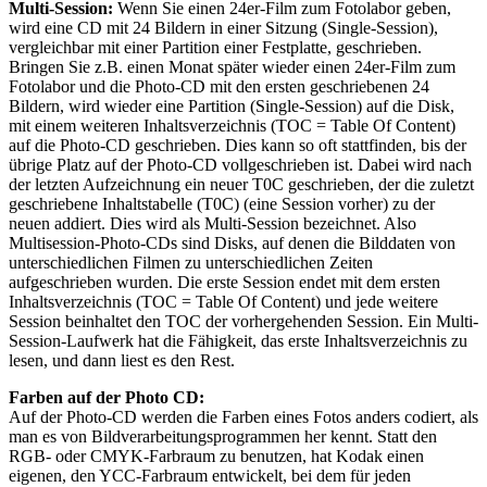
Multi-Session:
Wenn Sie einen 24er-Film zum Fotolabor geben,
wird eine CD mit 24 Bildern in einer Sitzung (Single-Session),
vergleichbar mit einer Partition einer Festplatte, geschrieben.
Bringen Sie z.B. einen Monat später wieder einen 24er-Film zum
Fotolabor und die Photo-CD mit den ersten geschriebenen 24
Bildern, wird wieder eine Partition (Single-Session) auf die Disk,
mit einem weiteren Inhaltsverzeichnis (TOC = Table Of Content)
auf die Photo-CD geschrieben. Dies kann so oft stattfinden, bis der
übrige Platz auf der Photo-CD vollgeschrieben ist. Dabei wird nach
der letzten Aufzeichnung ein neuer T0C geschrieben, der die zuletzt
geschriebene Inhaltstabelle (T0C) (eine Session vorher) zu der
neuen addiert. Dies wird als Multi-Session bezeichnet. Also
Multisession-Photo-CDs sind Disks, auf denen die Bilddaten von
unterschiedlichen Filmen zu unterschiedlichen Zeiten
aufgeschrieben wurden. Die erste Session endet mit dem ersten
Inhaltsverzeichnis (TOC = Table Of Content) und jede weitere
Session beinhaltet den TOC der vorhergehenden Session. Ein Multi-
Session-Laufwerk hat die Fähigkeit, das erste Inhaltsverzeichnis zu
lesen, und dann liest es den Rest.
Farben auf der Photo CD:
Auf der Photo-CD werden die Farben eines Fotos anders codiert, als
man es von Bildverarbeitungsprogrammen her kennt. Statt den
RGB- oder CMYK-Farbraum zu benutzen, hat Kodak einen
eigenen, den YCC-Farbraum entwickelt, bei dem für jeden