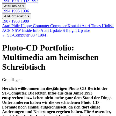
1990
1991
1992
1993
Atari Inside
▾
1994
1995
1996
ATARImagazin
▾
1987
1988
1989
Atari Phile
Happy Computer
Computer Kontakt
Atari Times
Hitdisk
ACE NSW Inside Info
Atari Update
STraight Up
atos
← ST-Computer 03 / 1994
Photo-CD Portfolio:
Multimedia am heimischen
Schreibtisch
Grundlagen
Herzlich willkommen im diesjährigen Photo-CD-Bericht der
ST-Computer. Die letzten Infos aus dem Jahre 1993
entsprechen inzwischen nicht mehr ganz dem Stand der Dinge.
Unter anderem haben wir die verschiedenen Photo-CD-
Formate noch einmal aufgeschlüsselt, da sich dort einige
Änderungen und Neuerungen ergeben haben. Für Anwender,