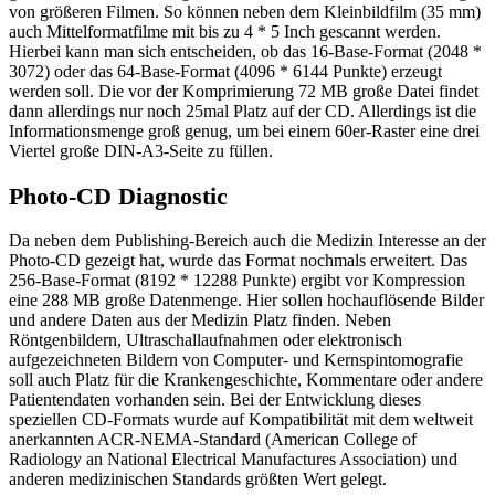
von größeren Filmen. So können neben dem Kleinbildfilm (35 mm)
auch Mittelformatfilme mit bis zu 4 * 5 Inch gescannt werden.
Hierbei kann man sich entscheiden, ob das 16-Base-Format (2048 *
3072) oder das 64-Base-Format (4096 * 6144 Punkte) erzeugt
werden soll. Die vor der Komprimierung 72 MB große Datei findet
dann allerdings nur noch 25mal Platz auf der CD. Allerdings ist die
Informationsmenge groß genug, um bei einem 60er-Raster eine drei
Viertel große DIN-A3-Seite zu füllen.
Photo-CD Diagnostic
Da neben dem Publishing-Bereich auch die Medizin Interesse an der
Photo-CD gezeigt hat, wurde das Format nochmals erweitert. Das
256-Base-Format (8192 * 12288 Punkte) ergibt vor Kompression
eine 288 MB große Datenmenge. Hier sollen hochauflösende Bilder
und andere Daten aus der Medizin Platz finden. Neben
Röntgenbildern, Ultraschallaufnahmen oder elektronisch
aufgezeichneten Bildern von Computer- und Kernspintomografie
soll auch Platz für die Krankengeschichte, Kommentare oder andere
Patientendaten vorhanden sein. Bei der Entwicklung dieses
speziellen CD-Formats wurde auf Kompatibilität mit dem weltweit
anerkannten ACR-NEMA-Standard (American College of
Radiology an National Electrical Manufactures Association) und
anderen medizinischen Standards größten Wert gelegt.