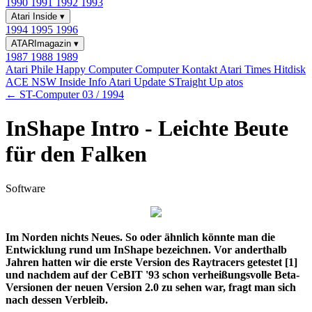
1990
1991
1992
1993
Atari Inside
▾
1994
1995
1996
ATARImagazin
▾
1987
1988
1989
Atari Phile
Happy Computer
Computer Kontakt
Atari Times
Hitdisk
ACE NSW Inside Info
Atari Update
STraight Up
atos
← ST-Computer 03 / 1994
InShape Intro - Leichte Beute
für den Falken
Software
Im Norden nichts Neues. So oder ähnlich könnte man die
Entwicklung rund um InShape bezeichnen. Vor anderthalb
Jahren hatten wir die erste Version des Raytracers getestet [1]
und nachdem auf der CeBIT '93 schon verheißungsvolle Beta-
Versionen der neuen Version 2.0 zu sehen war, fragt man sich
nach dessen Verbleib.