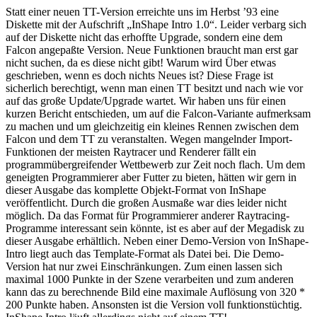
Statt einer neuen TT-Version erreichte uns im Herbst ’93 eine
Diskette mit der Aufschrift „InShape Intro 1.0“. Leider verbarg sich
auf der Diskette nicht das erhoffte Upgrade, sondern eine dem
Falcon angepaßte Version. Neue Funktionen braucht man erst gar
nicht suchen, da es diese nicht gibt! Warum wird Über etwas
geschrieben, wenn es doch nichts Neues ist? Diese Frage ist
sicherlich berechtigt, wenn man einen TT besitzt und nach wie vor
auf das große Update/Upgrade wartet. Wir haben uns für einen
kurzen Bericht entschieden, um auf die Falcon-Variante aufmerksam
zu machen und um gleichzeitig ein kleines Rennen zwischen dem
Falcon und dem TT zu veranstalten. Wegen mangelnder Import-
Funktionen der meisten Raytracer und Renderer fällt ein
programmübergreifender Wettbewerb zur Zeit noch flach. Um dem
geneigten Programmierer aber Futter zu bieten, hätten wir gern in
dieser Ausgabe das komplette Objekt-Format von InShape
veröffentlicht. Durch die großen Ausmaße war dies leider nicht
möglich. Da das Format für Programmierer anderer Raytracing-
Programme interessant sein könnte, ist es aber auf der Megadisk zu
dieser Ausgabe erhältlich. Neben einer Demo-Version von InShape-
Intro liegt auch das Template-Format als Datei bei. Die Demo-
Version hat nur zwei Einschränkungen. Zum einen lassen sich
maximal 1000 Punkte in der Szene verarbeiten und zum anderen
kann das zu berechnende Bild eine maximale Auflösung von 320 *
200 Punkte haben. Ansonsten ist die Version voll funktionstüchtig.