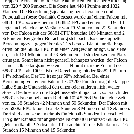
Treppen. Berechnet wurde das Bild im Rennen in einer Auflösung
von 320 * 200 Punkten. Die Szene hat 4404 Punkte und 1822
Flächen. Die Berechnungsqualität lag bei 5 Iterationen und
Fotoqualität (beste Qualität). Getestet wurde auf einem Falcon mit
68881-FPU sowie einem mit 68882-FPU und einem TT. Der TT
legte auch gleich eine Meßlatte von 79 Minuten und 22 Sekunden
vor. Der Falcon mit der 68881-FPU brauchte 189 Minuten und 2
Sekunden. Bei grober Betrachtung stellt sich also eine doppelte
Berechnungszeit gegenüber des TTs heraus. Bleibt nur die Frage
offen, ob die 68882-FPU nun einen Zeitgewinn bringt. Und siehe
da, nach 161 Minuten und 23 Sekunden hat sie den zweiten Platz
errungen. Somit kann nicht generell behauptet werden, der Falcon
ist nur halb so langsam wie ein TT. Nimmt man die Zeit mit der
68881-FPU als 100%, ist die Berechnung mit der 68882 FPU um
14% schneller. Der TT ist sogar 58% schneller. Bei einer
Berechnung von einem Bild mit 320*200 Punkten mag die knappe
halbe Stunde Unterschied den einen oder anderen nicht weiter
stören. Rechnet man die Ergebnisse allerdings hoch, so braucht der
68881er-Falcon bei einem Bild mit 1024 * 768 Punkten eine Zeit
von ca. 38 Stunden 42 Minuten und 50 Sekunden. Der Falcon mit
der 68882 FPU braucht ca. 33 Stunden 3 Minuten und 4 Sekunden.
Dort sind dann schon mehr als fünfeinhalb Stunden Unterschied.
Ein guter Rat also für angehende Falcon030-Benutzer: 68882-FPU
gleich mitkaufen! Achso, der TT brauchte für das Bild dann ca. 16
Stunden 15 Minuten und 15 Sekunden.