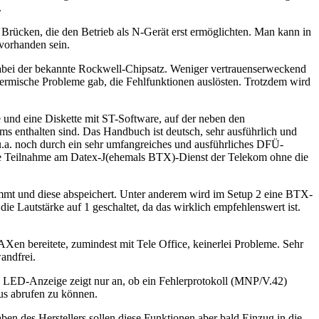
.
 Brücken, die den Betrieb als N-Gerät erst ermöglichten. Man kann in
 vorhanden sein.
t dabei der bekannte Rockwell-Chipsatz. Weniger vertrauenserweckend
ermische Probleme gab, die Fehlfunktionen auslösten. Trotzdem wird
nd eine Diskette mit ST-Software, auf der neben den
enthalten sind. Das Handbuch ist deutsch, sehr ausführlich und
 u.a. noch durch ein sehr umfangreiches und ausführliches DFÜ-
 die Teilnahme am Datex-J(ehemals BTX)-Dienst der Telekom ohne die
mmt und diese abspeichert. Unter anderem wird im Setup 2 eine BTX-
e Lautstärke auf 1 geschaltet, da das wirklich empfehlenswert ist.
en bereitete, zumindest mit Tele Office, keinerlei Probleme. Sehr
andfrei.
e LED-Anzeige zeigt nur an, ob ein Fehlerprotokoll (MNP/V.42)
us abrufen zu können.
 des Herstellers sollen diese Funktionen aber bald Einzug in die