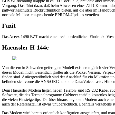
BUSY-Erkennung klappte in ca. 90% der Fälle, brauchte aber immer 
Vorgang. Das führt dazu, daß beim Abweisen eines ATD-Kommandos di
paßwortgeschützte Rückruffunktion bieten, auf die aber im Handbuch
normale Mailbox entsprechende EPROM-Updates verteilen.
Fazit
Das Aceex 1496 BZT macht einen recht ordentlichen Eindruck. Wesentl
Haeussler H-144e
Von diesem in Schweden gefertigten Modell existieren gleich vier Ver
dieses Modell nicht wesentlich größer als die Pocket-Version. Verp
finden sind. Außergewöhnlich sind der Anschluß für ein Mikrofon und
befinden sich vorne die ANS/ORG- und die Data/Voice-Taste. Hinten f
Dem Haeussler-Modem liegen neben Telefon- und RS-232 Kabel auc
Software, die das Terminalprogramm CoNnect enthält, kostenlos beig
die vielen Einsteigertips. Darüber hinaus liegt dem Modem auch eine 
auch der Referenzteil ist etwas unübersichtlich. Ebenfalls vergeben
Das Modem wird bereits ordentlich konfiguriert ausgeliefert, und ma