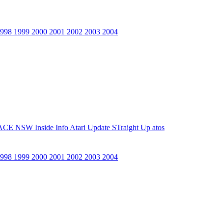
1998
1999
2000
2001
2002
2003
2004
ACE NSW Inside Info
Atari Update
STraight Up
atos
1998
1999
2000
2001
2002
2003
2004