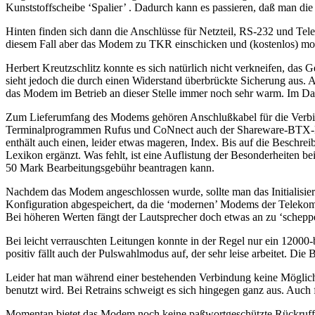
Kunststoffscheibe ‘Spalier’ . Dadurch kann es passieren, daß man d
Hinten finden sich dann die Anschlüsse für Netzteil, RS-232 und Tele
diesem Fall aber das Modem zu TKR einschicken und (kostenlos) modifi
Herbert Kreutzschlitz konnte es sich natürlich nicht verkneifen, da
sieht jedoch die durch einen Widerstand überbrückte Sicherung aus.
das Modem im Betrieb an dieser Stelle immer noch sehr warm. Im Dau
Zum Lieferumfang des Modems gehören Anschlußkabel für die Verbin
Terminalprogrammen Rufus und CoNnect auch der Shareware-BTX-Deko
enthält auch einen, leider etwas mageren, Index. Bis auf die Beschre
Lexikon ergänzt. Was fehlt, ist eine Auflistung der Besonderheiten
50 Mark Bearbeitungsgebühr beantragen kann.
Nachdem das Modem angeschlossen wurde, sollte man das Initialisie
Konfiguration abgespeichert, da die ‘modernen’ Modems der Telekom g
Bei höheren Werten fängt der Lautsprecher doch etwas an zu ‘schepp
Bei leicht verrauschten Leitungen konnte in der Regel nur ein 1200
positiv fällt auch der Pulswahlmodus auf, der sehr leise arbeitet. D
Leider hat man während einer bestehenden Verbindung keine Möglichk
benutzt wird. Bei Retrains schweigt es sich hingegen ganz aus. Auc
Momentan bietet das Modem noch keine paßwortgeschützte Rückruffunk