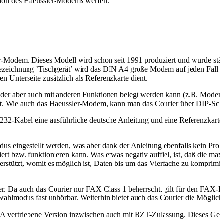
ersion des Haeussler-Modems werfen.
er-Modem. Dieses Modell wird schon seit 1991 produziert und wurde stä
zeichnung ’Tischgerät’ wird das DIN A4 große Modem auf jeden Fall ge
 Unterseite zusätzlich als Referenzkarte dient.
der aber auch mit anderen Funktionen belegt werden kann (z.B. Modem-
 ist. Wie auch das Haeussler-Modem, kann man das Courier über DIP-Sch
Kabel eine ausführliche deutsche Anleitung und eine Referenzkarte 
eingestellt werden, was aber dank der Anleitung ebenfalls kein Prob
ioniert bzw. funktionieren kann. Was etwas negativ auffiel, ist, daß 
stützt, womit es möglich ist, Daten bis um das Vierfache zu komprim
er. Da auch das Courier nur FAX Class 1 beherrscht, gilt für den F
swahlmodus fast unhörbar. Weiterhin bietet auch das Courier die Möglic
USA vertriebene Version inzwischen auch mit BZT-Zulassung. Dieses Ge