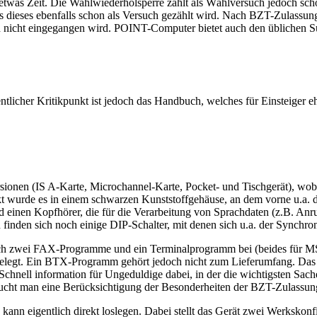
etwas Zeit. Die Wahlwiederholsperre zählt als Wählversuch jedoch sc
eses ebenfalls schon als Versuch gezählt wird. Nach BZT-Zulassung 
 nicht eingegangen wird. POINT-Computer bietet auch den üblichen Supp
icher Kritikpunkt ist jedoch das Handbuch, welches für Einsteiger ehe
sionen (IS A-Karte, Microchannel-Karte, Pocket- und Tischgerät), wobe
ackt wurde es in einem schwarzen Kunststoffgehäuse, an dem vorne u.a
 einen Kopfhörer, die für die Verarbeitung von Sprachdaten (z.B. Anru
inden sich noch einige DIP-Schalter, mit denen sich u.a. der Synchron
h zwei FAX-Programme und ein Terminalprogramm bei (beides für MS
elegt. Ein BTX-Programm gehört jedoch nicht zum Lieferumfang. Das de
Schnell information für Ungeduldige dabei, in der die wichtigsten Sac
s sucht man eine Berücksichtigung der Besonderheiten der BZT-Zulassun
n kann eigentlich direkt loslegen. Dabei stellt das Gerät zwei Werks