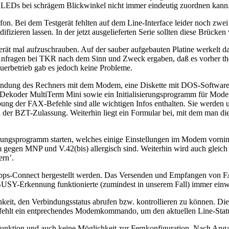
ie LEDs bei schrägem Blickwinkel nicht immer eindeutig zuordnen kann
fon. Bei dem Testgerät fehlten auf dem Line-Interface leider noch zwei
zieren lassen. In der jetzt ausgelieferten Serie sollten diese Brücken
s Gerät mal aufzuschrauben. Auf der sauber aufgebauten Platine werkel
 Anfragen bei TKR nach dem Sinn und Zweck ergaben, daß es vorher th
erbetrieb gab es jedoch keine Probleme.
dung des Rechners mit dem Modem, eine Diskette mit DOS-Software u
der MultiTerm Mini sowie ein Initialisierungsprogramm für Modems 
ibung der FAX-Befehle sind alle wichtigen Infos enthalten. Sie werden
 bei der BZT-Zulassung. Weiterhin liegt ein Formular bei, mit dem man
rungsprogramm starten, welches einige Einstellungen im Modem vorni
egen MNP und V.42(bis) allergisch sind. Weiterhin wird auch gleich di
ern’.
0-bps-Connect hergestellt werden. Das Versenden und Empfangen von FAX
ie BUSY-Erkennung funktionierte (zumindest in unserem Fall) immer einw
eit, den Verbindungsstatus abrufen bzw. kontrollieren zu können. Di
h fehlt ein entprechendes Modemkommando, um den aktuellen Line-Stat
tion und auch keine Möglichkeit zur Fernkonfiguration. Nach Angaben