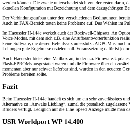
werden können. Die zweite unterscheidet sich von der ersten darin, daß
aktuellen Konfiguration mit Bezeichnung und dem dazugehörigen Bef
Der Verbindungsaufbau unter den verschiedenen Bedingungen bereite
Auch im FAX-Bereich traten keine Probleme auf. Das Wählen im Pulsw
Im Haeussler H-144e werkelt auch der Rockwell-Chipsatz. An Optione
Voice-Modus, mit dem sich z.B. eine Anrufbeantworterfunktion reali
keine Software, die diesen Befehlssatz unterstützt. ADPCM ist auch
Leitungen gute Ergebnisse erzielen soll. Voraussetzung dafür ist jedo
Auch Haeussler bietet eine Mailbox an, in der u.a. Firmware-Update
Flash-EPROMs ausgestattet waren und die Firmware über ein zusät
momentan aber nur schwer lieferbar sind, wurden in den neueren Ger
Probleme bereiten sollte.
Fazit
Beim Haeussler H-144e handelt es sich um ein sehr zuverlässiges und 
Alternative zu „Anwalts Liebling“, zumal die postalisch zugelassene Ve
Bruders verfügt. Lediglich auf die Line-Speed-Anzeige müßte man da
USR Worldport WP 14.400