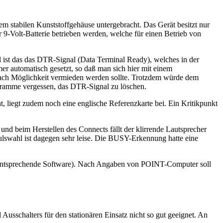
em stabilen Kunststoffgehäuse untergebracht. Das Gerät besitzt nur
9-Volt-Batterie betrieben werden, welche für einen Betrieb von
l ist das das DTR-Signal (Data Terminal Ready), welches in der
 automatisch gesetzt, so daß man sich hier mit einem
ch Möglichkeit vermieden werden sollte. Trotzdem würde dem
ogramme vergessen, das DTR-Signal zu löschen.
iegt zudem noch eine englische Referenzkarte bei. Ein Kritikpunkt
nd beim Herstellen des Connects fällt der klirrende Lautsprecher
Pulswahl ist dagegen sehr leise. Die BUSY-Erkennung hatte eine
e entsprechende Software). Nach Angaben von POINT-Computer soll
usschalters für den stationären Einsatz nicht so gut geeignet. An