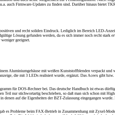
u.a. auch Firmware-Updates zu finden sind. Darüber hinaus bietet TKR 
 positiven und recht soliden Eindruck. Lediglich im Bereich LED-Anze
gültige Lösung gefunden werden, da es sich immer noch recht stark erw
 weniger geeignet.
 einem Aluminiumgehäuse mit weißen Kunststoffblenden verpackt und
ge, die mit 3 LEDs realisiert wurde, ergänzt. Das Aceex gibt bzw. ga
mm für DOS-Rechner bei. Das deutsche Handbuch ist etwas dürftig 
n Teil nur stichwortartig beschrieben, so daß man sich schon mit Hi
, in denen auf die Eigenheiten der BZT-Zulassung eingegangen wurde. D
 gab es Probleme beim FAX-Betrieb in Zusammenhang mit Zyxel-Modem