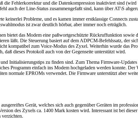
 die Fehlerkorrektur und die Datenkompression inaktiviert sind (wird u.
ehl auch der Line-Status zusammengefaßt sind, kann über AT\S abger
te keinerlei Probleme, und es kamen immer erstklassige Connects zus
ahlmodus ist zwar deutlich hörbar, aber immer noch erträglich.
n bietet das Modem eine paßwortgeschützte Rückruffunktion sowie die 
sieren läßt. Die Steuerung basiert auf dem ADPCM-Befehlssatz, der si
 nicht kompatibel zum Voice-Modus des Zyxel. Weiterhin wurde das Pro
ch, daß dieses Protokoll auch von der Gegenseite unterstützt wird.
s und Initialisierungstips zu finden sind. Zum Thema Firmware-Updates
zliches Programm einfach ins Modem hochgeladen werden konnte. Der
äten normale EPROMs verwendet. Die Firmware unterstützt aber weiterh
ausgereiftes Gerät, welches sich auch gegenüber Geräten im profession
rsion des Zyxels ca. 1400 Mark kosten wird. Interessant ist bei dieser 
 verzichten.