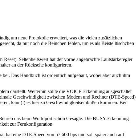
ndig um neue Protokolle erweitert, was die vielen zusätzlichen
recht, da nur noch die Beinchen fehlen, um es als Beistelltischchen
Reset). Seltenheitswert hat der vorne angebrachte Lautstärkeregler
alter an der Rückseite konfigurieren.
bei. Das Handbuch ist ordentlich aufgebaut, wobei aber auch ihm
lem darstellt. Weiterhin sollte die VOICE-Erkennung ausgeschaltet
die maximale Geschwindigkeit zwischen Modem und Rechner (DTE-Speed)
ieren, kann(!) es hier zu Geschwindigkeitseinbußen kommen. Bei
AX-Betrieb das beim Worldport schon Gesagte. Die BUSY-Erkennung
hkeit zur Fernkonfiguration.
rät hat eine DTE-Speed von 57.600 bps und soll später auch auf