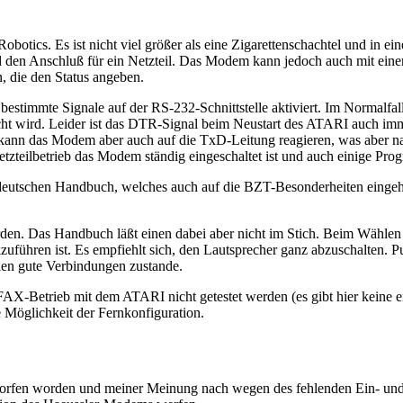
otics. Es ist nicht viel größer als eine Zigarettenschachtel und in ein
 den Anschluß für ein Netzteil. Das Modem kann jedoch auch mit einer 
, die den Status angeben.
bestimmte Signale auf der RS-232-Schnittstelle aktiviert. Im Normalfal
t wird. Leider ist das DTR-Signal beim Neustart des ATARI auch immer
ann das Modem aber auch auf die TxD-Leitung reagieren, was aber na
tzteilbetrieb das Modem ständig eingeschaltet ist und auch einige Pr
schen Handbuch, welches auch auf die BZT-Besonderheiten eingeht, l
en. Das Handbuch läßt einen dabei aber nicht im Stich. Beim Wählen u
kzuführen ist. Es empfiehlt sich, den Lautsprecher ganz abzuschalten. 
len gute Verbindungen zustande.
AX-Betrieb mit dem ATARI nicht getestet werden (es gibt hier kein
 Möglichkeit der Fernkonfiguration.
tworfen worden und meiner Meinung nach wegen des fehlenden Ein- und A