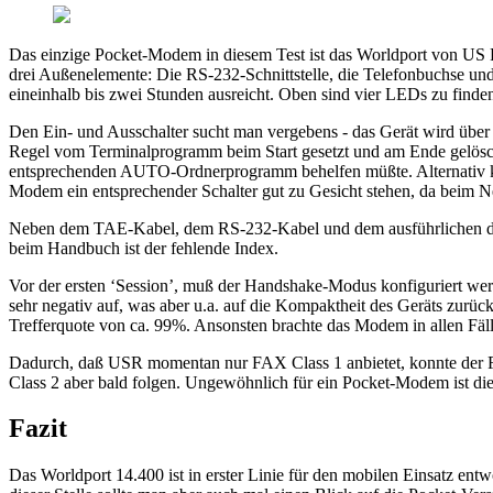
Das einzige Pocket-Modem in diesem Test ist das Worldport von US Rob
drei Außenelemente: Die RS-232-Schnittstelle, die Telefonbuchse und
eineinhalb bis zwei Stunden ausreicht. Oben sind vier LEDs zu finden
Den Ein- und Ausschalter sucht man vergebens - das Gerät wird über 
Regel vom Terminalprogramm beim Start gesetzt und am Ende gelösch
entsprechenden AUTO-Ordnerprogramm behelfen müßte. Alternativ k
Modem ein entsprechender Schalter gut zu Gesicht stehen, da beim Ne
Neben dem TAE-Kabel, dem RS-232-Kabel und dem ausführlichen deut
beim Handbuch ist der fehlende Index.
Vor der ersten ‘Session’, muß der Handshake-Modus konfiguriert werd
sehr negativ auf, was aber u.a. auf die Kompaktheit des Geräts zurüc
Trefferquote von ca. 99%. Ansonsten brachte das Modem in allen Fäl
Dadurch, daß USR momentan nur FAX Class 1 anbietet, konnte der F
Class 2 aber bald folgen. Ungewöhnlich für ein Pocket-Modem ist die
Fazit
Das Worldport 14.400 ist in erster Linie für den mobilen Einsatz en