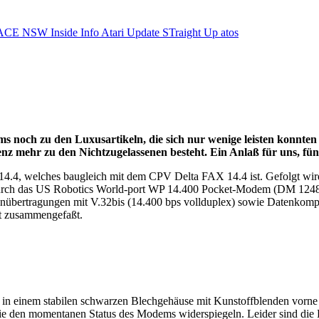
ACE NSW Inside Info
Atari Update
STraight Up
atos
noch zu den Luxusartikeln, die sich nur wenige leisten konnten u
renz mehr zu den Nichtzugelassenen besteht. Ein Anlaß für uns, fün
4.4, welches baugleich mit dem CPV Delta FAX 14.4 ist. Gefolgt wir
durch das US Robotics World-port WP 14.400 Pocket-Modem (DM 1248,-
enübertragungen mit V.32bis (14.400 bps vollduplex) sowie Datenkomp
ht zusammengefaßt.
ich in einem stabilen schwarzen Blechgehäuse mit Kunstoffblenden vor
ie den momentanen Status des Modems widerspiegeln. Leider sind die L