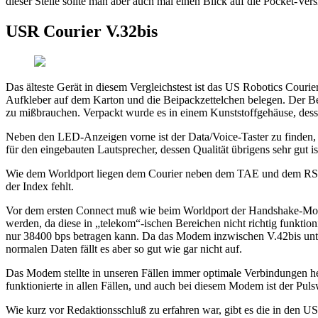
dieser Stelle sollte man aber auch mal einen Blick auf die Pocket-V
USR Courier V.32bis
Das älteste Gerät in diesem Vergleichstest ist das US Robotics Couri
Aufkleber auf dem Karton und die Beipackzettelchen belegen. Der Be
zu mißbrauchen. Verpackt wurde es in einem Kunststoffgehäuse, dessen
Neben den LED-Anzeigen vorne ist der Data/Voice-Taster zu finden, 
für den eingebauten Lautsprecher, dessen Qualität übrigens sehr gut
Wie dem Worldport liegen dem Courier neben dem TAE und dem RS232-
der Index fehlt.
Vor dem ersten Connect muß wie beim Worldport der Handshake-Modus 
werden, da diese in „telekom“-ischen Bereichen nicht richtig funkt
nur 38400 bps betragen kann. Da das Modem inzwischen V.42bis unter
normalen Daten fällt es aber so gut wie gar nicht auf.
Das Modem stellte in unseren Fällen immer optimale Verbindungen h
funktionierte in allen Fällen, und auch bei diesem Modem ist der Pul
Wie kurz vor Redaktionsschluß zu erfahren war, gibt es die in den 