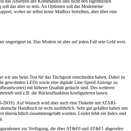
hon das Absetzen des Kommandos und nicht den eigentlichen
soll das aber so sein. An Optionen soll das Modemeine
ort, wobei sie selbst keine Mailbox betreiben, aber über eine
r ungeeignet ist. Das Modem ist aber auf jeden Fall sein Geld wert.
i wir uns beim Test für das Tischgerät entschieden haben. Dabei ist
. die gewohnten LEDs sowie eine digitale Line-Speed Anzeige zu
fbeantworter) mit höherer Qualität gedacht sind. Des weiteren
betrieb und z.B. die Rückruffunktion konfigurieren lassen.
-DOS). Auf Wunsch wird aber auch eine Diskette mit ATARI-
utsche Handbuch ist recht ausführlich. Sehr gut gefallen haben uns
hen übersichtlich zusammengefaßt wurden. Leider fehlt ein Index und
g.
konfigurationen zur Verfügung, die über AT&F0 und AT&F1 abgerufen