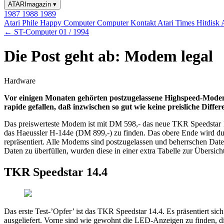
ATARImagazin
▾
1987
1988
1989
Atari Phile
Happy Computer
Computer Kontakt
Atari Times
Hitdisk
← ST-Computer 01 / 1994
Die Post geht ab: Modem legal
Hardware
Vor einigen Monaten gehörten postzugelassene Highspeed-Modems 
rapide gefallen, daß inzwischen so gut wie keine preisliche Diffe
Das preiswerteste Modem ist mit DM 598,- das neue TKR Speedstar 1
das Haeussler H-144e (DM 899,-) zu finden. Das obere Ende wird 
repräsentiert. Alle Modems sind postzugelassen und beherrschen Dat
Daten zu überfüllen, wurden diese in einer extra Tabelle zur Übersic
TKR Speedstar 14.4
Das erste Test-’Opfer’ ist das TKR Speedstar 14.4. Es präsentiert s
ausgeliefert. Vorne sind wie gewohnt die LED-Anzeigen zu finden, d